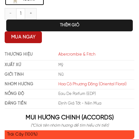
Abercrombie & Fitch Authentic Moment Woman EDP số lượng
THÊM GIỎ
MUA NGAY
THƯƠNG HIỆU
Abercrombie & Fitch
XUẤT XỨ
Mỹ
GIỚI TÍNH
Nữ
NHÓM HƯƠNG
Hoa Cỏ Phương Đông (Oriental Floral)
NỒNG ĐỘ
Eau De Parfum (EDP)
ĐÁNG TIỀN
Định Giá Tốt - Nên Mua
MÙI HƯƠNG CHÍNH (ACCORDS)
(*Click tên nhóm hương để tìm hiểu chi tiết)
Trái Cây (100%)