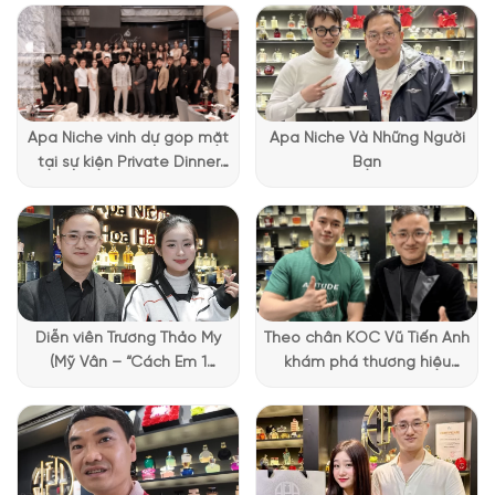
tinh cao cấp và bền bỉ, độ dày lớn khiến cảm giác chai chắc
nịch. Ngược lại, thiết kế tròn trịa, kèm nắp chai màu be nhẹ
nhàng, đủ thấy sự tinh tế và nữ tính trong đó. Một sự đơn giản
nhưng chắc chắn, sang trọng, quý phái là những gì thể hiện
được bên ngoài của chai nước hoa này.
Apa Niche vinh dự góp mặt
Apa Niche Và Những Người
tại sự kiện Private Dinner
Bạn
đặc biệt của Lattafa
Vietnam
Diễn viên Trương Thảo My
Theo chân KOC Vũ Tiến Anh
(Mỹ Vân – “Cách Em 1
khám phá thương hiệu
Millimet”) ghé Apa Niche và
Lattafa tại Apa Niche
chia sẻ trải nghiệm chọn
nước hoa đầy thú vị