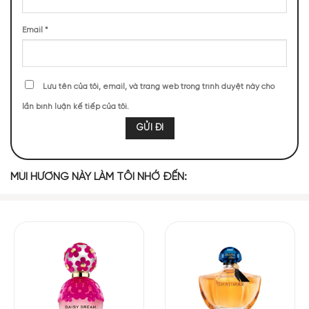
Email
*
Trái Cây Màu
Quýt
Đại Hoàng
Đỏ
MIDDLE NOTES
Lưu tên của tôi, email, và trang web trong trình duyệt này cho
lần bình luận kế tiếp của tôi.
Hoa Hồng
Hoa Nhài
BASE NOTES
MÙI HƯƠNG NÀY LÀM TÔI NHỚ ĐẾN:
Gỗ Tuyết Tùng
Ambroxan
Xạ Hương
Da Thuộc
Hoắc Hương
Abercrombie & Fitch Authentic Moment Woman Eau de
Parfum là một hành trình qua những cung bậc cảm xúc của tự