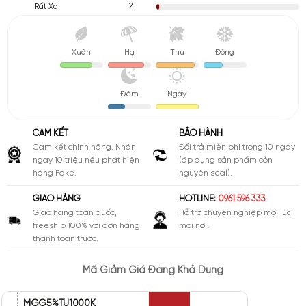
2
Rất Xa
Xuân
Hạ
Thu
Đông
Đêm
Ngày
CAM KẾT
BẢO HÀNH
Cam kết chính hãng. Nhận
Đổi trả miễn phí trong 10 ngày
ngay 10 triệu nếu phát hiện
(áp dụng sản phẩm còn
hàng Fake.
nguyên seal).
GIAO HÀNG
HOTLINE:
0961 596 333
Giao hàng toàn quốc,
Hỗ trợ chuyên nghiệp mọi lúc
freeship 100% với đơn hàng
mọi nơi.
thanh toán trước.
Mã Giảm Giá Đang Khả Dụng
MGG5%TU1000K