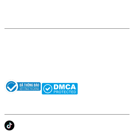
Chính sách bảo mật thông tin
HỖ TRỢ KHÁCH HÀNG
Hotline: 0961596333
Hỗ trợ: hotro@apaniche.vn
Hướng dẫn sử dụng nước hoa
Câu hỏi thường gặp
Tác giả
KẾT NỐI CHÚNG TÔI
Ánh Apa Niche