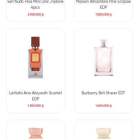
Set Nước Hoa Mini Dior J’adore
Maison Alhambra Pink Eclipse
4pcs
EDP
2.100.000
₫
1.500.000
₫
Lattafa Ana Abiyedh Scarlet
Burberry Brit Sheer EDT
EDP
1.300.000
₫
1.600.000
₫