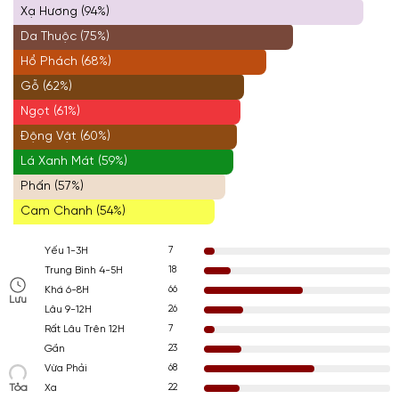
Xạ Hương (94%)
Da Thuộc (75%)
Hổ Phách (68%)
Gỗ (62%)
Ngọt (61%)
Động Vật (60%)
Lá Xanh Mát (59%)
Phấn (57%)
Cam Chanh (54%)
7
Yếu 1-3H
18
Trung Bình 4-5H
66
Khá 6-8H
Lưu
26
Lâu 9-12H
7
Rất Lâu Trên 12H
23
Gần
68
Vừa Phải
Tỏa
22
Xa