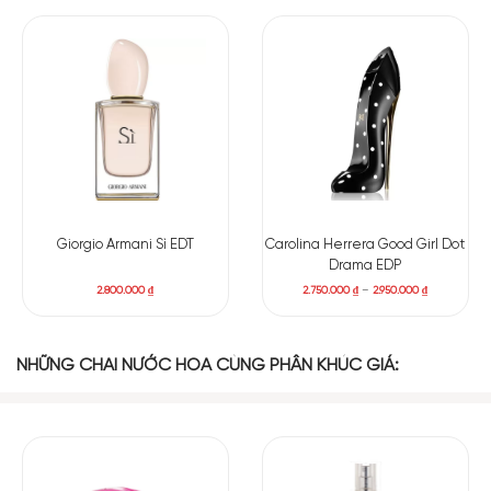
Giorgio Armani Sì EDT
Carolina Herrera Good Girl Dot
Drama EDP
2.800.000
₫
2.750.000
₫
–
2.950.000
₫
NHỮNG CHAI NƯỚC HOA CÙNG PHÂN KHÚC GIÁ:
Có nên mua nước hoa nữ Abercrombie & Fitch
Authentic Moment Woman EDP
Ở
chai nước hoa Abercrombie & Fitch Authentic Moment