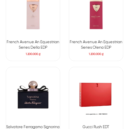
French Avenue An Equestrian
French Avenue An Equestrian
Series Della EDP
Series Olena EDP
1.200.000
₫
1.200.000
₫
Salvatore Ferragamo Signorina
Gucci Rush EDT