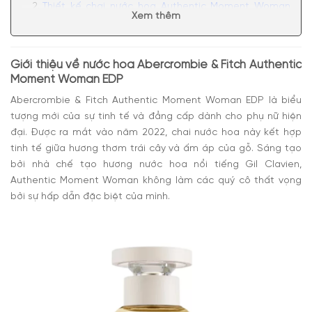
Thiết kế chai nước hoa Authentic Moment Woman
Xem thêm
EDP Abercrombie & Fitch
Mùi hương nước hoa Authentic Moment Woman EDP
Có nên mua nước hoa nữ Abercrombie & Fitch
Giới thiệu về nước hoa Abercrombie & Fitch Authentic
Authentic Moment Woman EDP
Moment Woman EDP
Abercrombie & Fitch Authentic Moment Woman EDP
là biểu
tượng mới của sự tinh tế và đẳng cấp dành cho phụ nữ hiện
đại. Được ra mắt vào năm 2022, chai nước hoa này kết hợp
tinh tế giữa hương thơm trái cây và ấm áp của gỗ. Sáng tạo
bởi nhà chế tạo hương nước hoa nổi tiếng Gil Clavien,
Authentic Moment Woman
không làm các quý cô thất vọng
bởi sự hấp dẫn đặc biệt của mình.