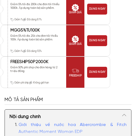
Giảm 5% tối đa 200k cho đơn tối thiểu
1000k. Áp dụng toàn bộ sản phẩm.
DÙNG NGAY
GIẢM GIÁ
Giảm %
Đã dùng 81%
MGG5%TU100K
Giảm 5% tối đa 25k cho đơn tối thiểu
100k. Áp dụng toàn bộ sản phẩm.
DÙNG NGAY
GIẢM GIÁ
Giảm %
Đã dùng 92%
FREESHIP50P2000K
Giảm 50% phí ship cho đơn hàng từ 2
triệu đồng
DÙNG NGAY
FREESHIP
Giảm phí ship
Không giới hạn
MÔ TẢ SẢN PHẨM
Nội dung chính
Giới thiệu về nước hoa Abercrombie & Fitch
Authentic Moment Woman EDP