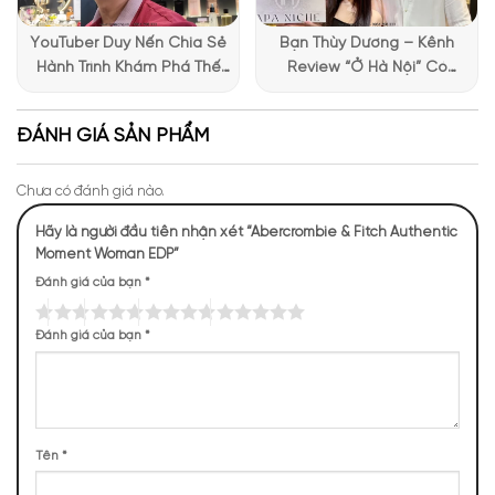
YouTuber Duy Nến Chia Sẻ
Bạn Thùy Dương – Kênh
Hành Trình Khám Phá Thế
Review “Ở Hà Nội” Có
Giới Hương Thơm Tại Apa
Những Trải Nghiệm Thú Vị Tại
Niche
Apa Niche
ĐÁNH GIÁ SẢN PHẨM
Mùi hương nước hoa Authentic Moment Woman EDP
NHỮNG NOTE HƯƠNG THEO CẢM NHẬN
Chưa có đánh giá nào.
THỰC TẾ
Hãy là người đầu tiên nhận xét “Abercrombie & Fitch Authentic
Moment Woman EDP”
54 (17,94%)
44 (14,62%)
39 (12,96%)
37 (12,29%)
Đánh giá của bạn
*
Đánh giá của bạn
*
36 (11,96%)
22 (7,31%)
21 (6,98%)
21 (6,98%)
16 (5,32%)
11 (3,65%)
Tên
*
TOP NOTES