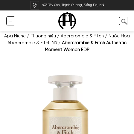
Bỏ
438 Tây Sơn, Thịnh Quang, Đống Đa, HN
qua
nội
dung
Apa Niche
/
Thương hiệu
/
Abercrombie & Fitch
/
Nước Hoa
Abercrombie & Fitch Nữ
/
Abercrombie & Fitch Authentic
Moment Woman EDP