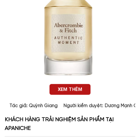
XEM THÊM
Tác giả:
Quỳnh Giang
Người kiểm duyệt:
Dương Mạnh Cư
Thiết kế chai nước hoa Authentic Moment Woman
EDP
Abercrombie & Fitch
KHÁCH HÀNG TRẢI NGHIỆM SẢN PHẨM TẠI
Chai nước hoa Authentic Moment Woman được thiết kế với
APANICHE
sự tinh tế và đẳng cấp, phản ánh rõ ràng bằng vỏ hộp bên
ngoài màu hồng pastel dịu dàng và sang trọng. Chất liệu thủy