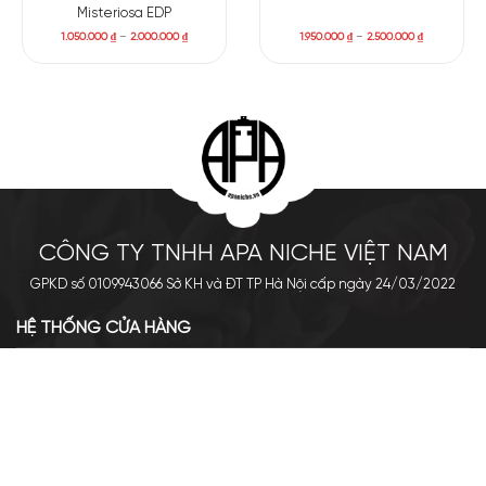
Misteriosa EDP
1.050.000
₫
–
2.000.000
₫
1.950.000
₫
–
2.500.000
₫
CÔNG TY TNHH APA NICHE VIỆT NAM
GPKD số 0109943066 Sở KH và ĐT TP Hà Nội cấp ngày 24/03/2022
HỆ THỐNG CỬA HÀNG
Cơ sở chính: 438 Tây Sơn - Đống Đa - Hà Nội
Hotline: 0961.596.333
Chi nhánh: Số 05, Lô OC 5-2, KĐT Shining City, Sơn La
Hotline: 085.90.66666