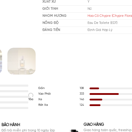
THƯƠNG HIỆU
Gi
XUẤT XỨ
Ý
GIỚI TÍNH
Nữ
NHÓM HƯƠNG
Ho
NỒNG ĐỘ
Eau
ĐÁNG TIỀN
Đị
Gần
108