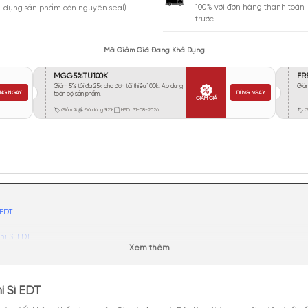
Vừa Phải
333
Tỏa
Xa
146
Rất Xa
124
GIA
BẢO HÀNH
Giao 
Đổi trả miễn phí trong 10 ngày (áp
100% 
dụng sản phẩm còn nguyên seal).
trước.