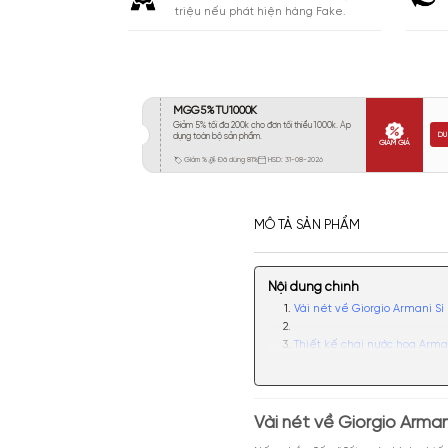
Khá 6-8H
234
Lưu
Lâu 9-12H
143
Rất Lâu Trên 12H
38
CAM KẾT
Cam kết chính hãng. Nhận ngay 10
triệu nếu phát hiện hàng Fake.
MÔ TẢ SẢN PHẨM