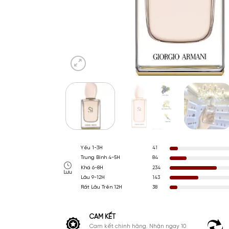
Yếu 1-3H
41
Trung Bình 4-5H
84