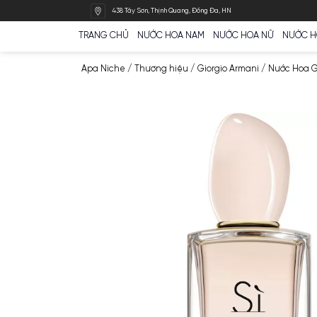
Bỏ
438 Tây Sơn, Thịnh Quang, Đống Đa, HN
qua
nội
TRANG CHỦ
NƯỚC HOA NAM
NƯỚC HOA N
dung
Apa Niche
/
Thương hiệu
/
Giorgio Armani
/