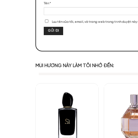
ĐÁNH GIÁ SẢN PHẨM
Chưa có đánh giá nào.
Hãy là người đầu tiên nhận xét “Giorg
Đánh giá của bạn
*
Đánh giá của bạn
*