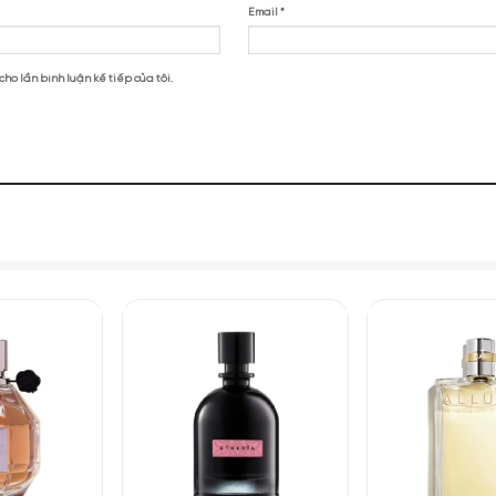
io Armani Sì EDT”