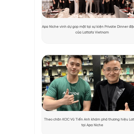
Tác giả:
Thu Hương
Người kiểm duyệt:
Dươ
KHÁCH HÀNG TRẢI NGHIỆM SẢN 