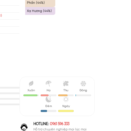
Cay Nhẹ (45%)
orgio Armani
Vani (45%)
Phấn (44%)
Xạ Hương (44%)
a Cỏ Chypre (Chypre Floral)
 De Toilete (EDT)
nh Giá Hợp Lý
Xuân
Hạ
Thu