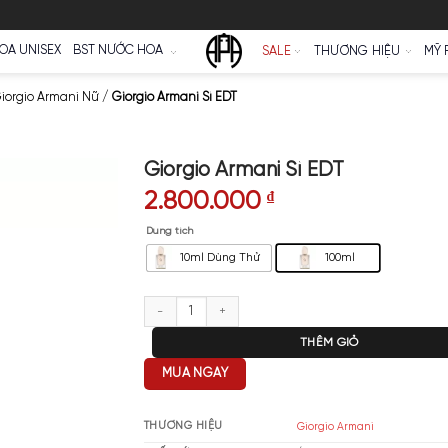
Ữ
NƯỚC HOA UNISEX
BST NƯỚC HOA
SALE
Nước Hoa Giorgio Armani Nữ
/
Giorgio Armani Sì EDT
Giorgio Armani Sì
2.800.000
₫
Dung tích
10ml Dùng Thử
Giorgio Armani Sì EDT số lượng
T
MUA NGAY