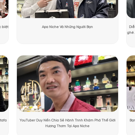
ng Mạnh Cường
Ngày cập nhật:
31/07/2026
2338 lượt x
PHẨM TẠI APANICHE