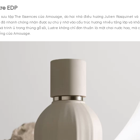
age Lustre EDP
M
ustre Amouage
ustre
Xem thêm
MGG5%TU100K
c hoa unisex Lustre không?
iểu 1000k. Áp
Giảm 5% tối đa 25k cho
DÙNG NGAY
toàn bộ sản phẩm.
GIẢM GIÁ
Parfum gây ấn tượng bởi sự kết hợp của gỗ đàn hương mịn màng, nhựa t
8-2026
Giảm %
Đã dùng 9
uốn.
uage Lustre EDP
 mới trong bộ sưu tập The Essences của Amouage, do hai nhà điều hư
ào năm 2024, đã nhanh chóng nhận được sự chú ý nhờ vào cấu trúc hư
o, trải qua quá trình ủ trong thùng gỗ sồi, Lustre không chỉ đơn thuần
àm nên danh tiếng của Amouage.