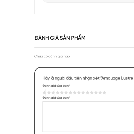
Apa Niche vinh dự góp mặt tại sự kiện Priva
của Lattafa Vietnam
Theo chân KOC Vũ Tiến Anh khám phá thươ
tại Apa Niche