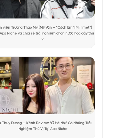
t xem
truyền thống. Chai nước hoa mang tông be mờ thanh lịch,
 bật ở trung tâm là bảng kim loại vàng ánh khắc tên sản
 ngôn ngữ thiết kế của Amouage, vừa tinh giản vừa sang