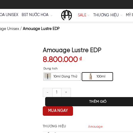
Ữ
NƯỚC HOA UNISEX
BST NƯỚC HOA
SALE
 Hoa Amouage Unisex
/
Amouage Lustre EDP
Amouage Lustre 
8.800.000
₫
Dung tích
10ml Dùng Thử
Amouage Lustre EDP số lượng
T
MUA NGAY