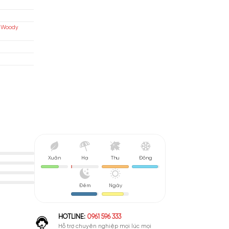
Thảo Mộc (47%)
ouage
an
isex
a Cỏ, Gỗ, Xạ Hương (Floral Woody
sk)
u De Parfum (EDP)
nh Giá Quá Cao
Xuân
Hạ
Thu