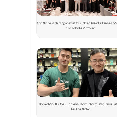
Tác giả:
Ánh Apa Niche
Người kiểm duyệt:
KHÁCH HÀNG TRẢI NGHIỆM SẢN 
Thiết kế của L
Amouage Lustre xuất h
trên thân có những đư
phẩm, tạo nên điểm nh
trọng.