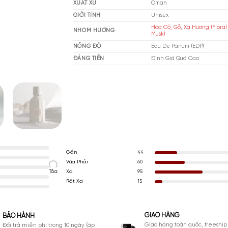
THƯƠNG HIỆU
Am
XUẤT XỨ
Om
GIỚI TÍNH
Un
Ho
NHÓM HƯƠNG
Mu
NỒNG ĐỘ
Ea
ĐÁNG TIỀN
Đị
Gần
44