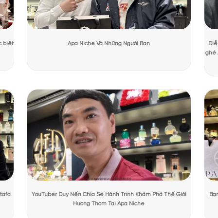
Dương Mạnh Cường
Ngày cập nhật:
31/07/2026
841 lượ
PHẨM TẠI APANICHE
ustre Amouage
iện với diện mạo mới mẻ, khác biệt hoàn toàn so với những thiết kế 
ờng gấp khối mềm mại, gợi cảm giác uyển chuyển như nếp vải lụa. Nổi
ấn sang trọng và hiện đại. Đây được xem như một bước ngoặt trong