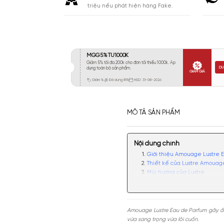
Khá 6-8H
35
Lưu
Lâu 9-12H
97
Rất Lâu Trên 12H
51
CAM KẾT
Cam kết chính hãng. Nhận ngay 10
triệu nếu phát hiện hàng Fake.
MÔ TẢ SẢN PHẨM