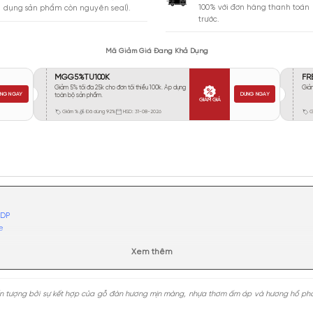
Vừa Phải
60
Tỏa
Xa
95
Rất Xa
15
GIA
BẢO HÀNH
Giao 
Đổi trả miễn phí trong 10 ngày (áp
100% 
dụng sản phẩm còn nguyên seal).
trước.