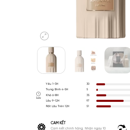
Yếu 1-3H
30
Trung Bình 4-5H
5