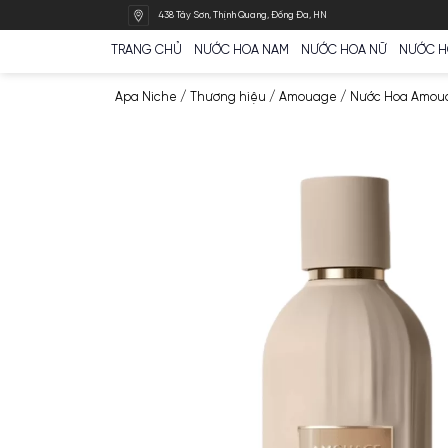
Bỏ
438 Tây Sơn, Thịnh Quang, Đống Đa, HN
qua
nội
TRANG CHỦ
NƯỚC HOA NAM
NƯỚC HOA N
dung
Apa Niche
/
Thương hiệu
/
Amouage
/
Nước