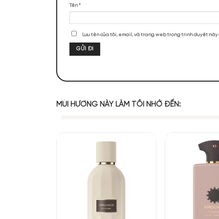
ĐÁNH GIÁ SẢN PHẨM
Chưa có đánh giá nào.
Hãy là người đầu tiên nhận xét “Amo
Đánh giá của bạn
*
Mùi hương của L
Đánh giá của bạn
*