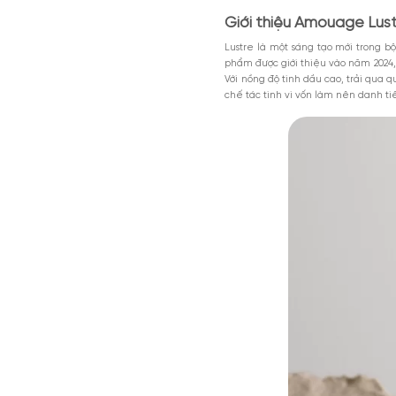
Nội dung chính
Giới thiệu Amou
Thiết kế của L
Mùi hương của L
MGG5%TU1000K
Có nên mua nướ
Giảm 5% tối đa 200k cho đơn tối th
dụng toàn bộ sản phẩm.
Amouage Lustre Eau de 
Giảm %
Đã dùng 81%
HSD: 31-0
vừa sang trọng vừa lôi c
Giới thiệu Amo
Lustre là một sáng tạo
phẩm được giới thiệu v
Với nồng độ tinh dầu ca
chế tác tinh vi vốn l