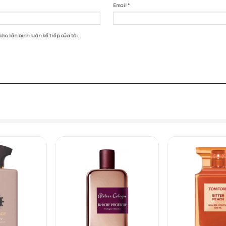
uage Lustre EDP”
ustre
NHỮNG NOTE HƯƠNG THEO CẢM NH