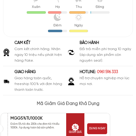
Xuân
Hạ
Thu
Đông
Đêm
Ngày
CAM KẾT
BẢO HÀNH
Cam kết chính hãng. Nhận
Đổi trả miễn phí trong 10 ngày
ngay 10 triệu nếu phát hiện
(áp dụng sản phẩm còn
hàng Fake.
nguyên seal).
GIAO HÀNG
HOTLINE:
0961 596 333
Giao hàng toàn quốc,
Hỗ trợ chuyên nghiệp mọi lúc
freeship 100% với đơn hàng
mọi nơi.
thanh toán trước.
Mã Giảm Giá Đang Khả Dụng
MGG5%TU1000K
Giảm 5% tối đa 200k cho đơn tối thiểu
1000k. Áp dụng toàn bộ sản phẩm.
DÙNG NGAY
GIẢM GIÁ