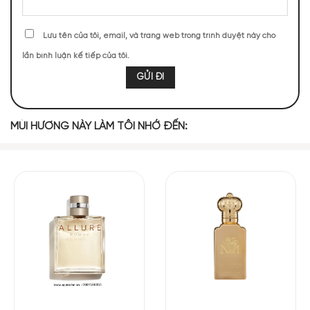
25 (5,45%)
23 (5,01%)
Lưu tên của tôi, email, và trang web trong trình duyệt này cho
TOP NOTES
lần bình luận kế tiếp của tôi.
Hoa Cam
Lá Violet
Cam Bergamot
Chanh Vàng
MÙI HƯƠNG NÀY LÀM TÔI NHỚ ĐẾN:
Gừng
MIDDLE NOTES
Linh Lan Thung
Tiêu Hồng
Hoa Oải Hương
Diên Vĩ
Lũng
Hoa Hồng
Hoa Nhài