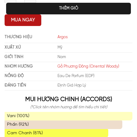
THÊM GIỎ
MUA NGAY
THƯƠNG HIỆU
Argos
XUẤT XỨ
Mỹ
GIỚI TÍNH
Nam
NHÓM HƯƠNG
Gỗ Phương Đông (Oriental Woody)
NỒNG ĐỘ
Eau De Parfum (EDP)
ĐÁNG TIỀN
Định Giá Hợp Lý
MÙI HƯƠNG CHÍNH (ACCORDS)
(*Click tên nhóm hương để tìm hiểu chi tiết)
Vani (100%)
Phấn (92%)
Cam Chanh (81%)