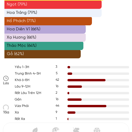
Ngọt (79%)
Hoa Trắng (79%)
Hổ Phách (71%)
Hoa Diên Vĩ (66%)
Xạ Hương (66%)
Thảo Mộc (64%)
Gỗ (62%)
3
Yếu 1-3H
5
Trung Bình 4-5H
42
Khá 6-8H
Lưu
16
Lâu 9-12H
2
Rất Lâu Trên 12H
16
Gần
44
Vừa Phải
Tỏa
9
Xa
1
Rất Xa