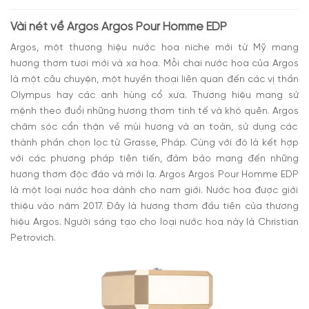
lãm
Có nên mua nước hoa Argos Argos Pour Homme EDP
Vài nét về
Argos Argos Pour Homme EDP
Argos,
một thương hiệu nước hoa niche mới từ Mỹ mang
hương thơm tươi mới và xa hoa. Mỗi chai nước hoa của Argos
là một câu chuyện, một huyền thoại liên quan đến các vị thần
Olympus hay các anh hùng cổ xưa. Thương hiệu mang sứ
mệnh theo đuổi những hương thơm tinh tế và khó quên.
Argos
chăm sóc cẩn thận về mùi hương và an toàn, sử dụng các
thành phần chọn lọc từ Grasse, Pháp. Cùng với đó là kết hợp
với các phương pháp tiên tiến, đảm bảo mang đến những
hương thơm độc đáo và mới lạ.
Argos Argos Pour Homme EDP
là một loại nước hoa dành cho nam giới. Nước hoa được giới
thiệu vào năm 2017. Đây là hương thơm đầu tiên của thương
hiệu Argos. Người sáng tạo cho loại nước hoa này là Christian
Petrovich.