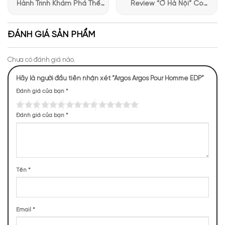
Hành Trình Khám Phá Thế
Review “Ở Hà Nội” Có
Giới Hương Thơm Tại Apa
Những Trải Nghiệm Thú Vị Tại
Niche
Apa Niche
ĐÁNH GIÁ SẢN PHẨM
Chưa có đánh giá nào.
Hãy là người đầu tiên nhận xét “Argos Argos Pour Homme EDP”
Đánh giá của bạn
*
Mùi hương của
Argos Pour Homme EDP tươi mát, lịch
Đánh giá của bạn
*
lãm
NHỮNG NOTE HƯƠNG THEO CẢM NHẬN
THỰC TẾ
Tên
*
55 (11,98%)
43 (9,37%)
42 (9,15%)
36 (7,84%)
31 (6,75%)
29 (6,32%)
27 (5,88%)
25 (5,45%)
Email
*