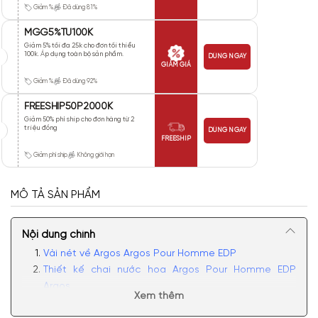
Giảm %
Đã dùng 81%
MGG5%TU100K
Giảm 5% tối đa 25k cho đơn tối thiểu
100k. Áp dụng toàn bộ sản phẩm.
DÙNG NGAY
GIẢM GIÁ
Giảm %
Đã dùng 92%
FREESHIP50P2000K
Giảm 50% phí ship cho đơn hàng từ 2
triệu đồng
DÙNG NGAY
FREESHIP
Giảm phí ship
Không giới hạn
MÔ TẢ SẢN PHẨM
Nội dung chính
Vài nét về Argos Argos Pour Homme EDP
Thiết kế chai nước hoa Argos Pour Homme EDP
Argos
Xem thêm
Mùi hương của Argos Pour Homme EDP tươi mát, lịch