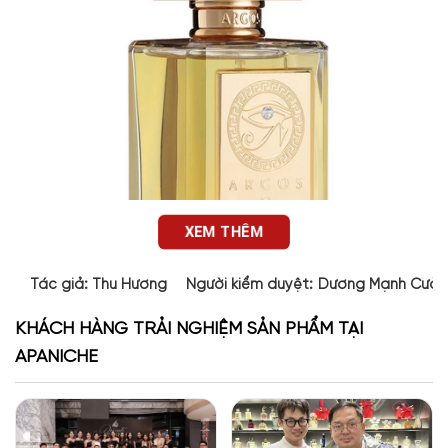
XEM THÊM
Tác giả:
Thu Hương
Người kiểm duyệt:
Dương Mạnh Cườ
KHÁCH HÀNG TRẢI NGHIỆM SẢN PHẨM TẠI
APANICHE
Thiết kế chai nước hoa
Argos Pour Homme EDP
Argos
Argos Pour Homme EDP là chai nước hoa Argos chính
hãng
không chỉ chăm chút về mùi hương mà còn đặc biệt cầu