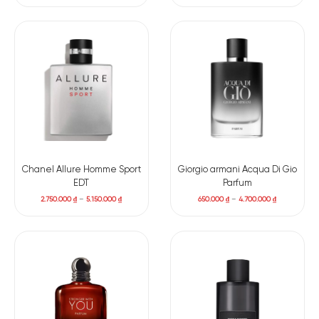
Chanel Allure Homme Sport
Giorgio armani Acqua Di Gio
EDT
Parfum
2.750.000
₫
–
5.150.000
₫
650.000
₫
–
4.700.000
₫