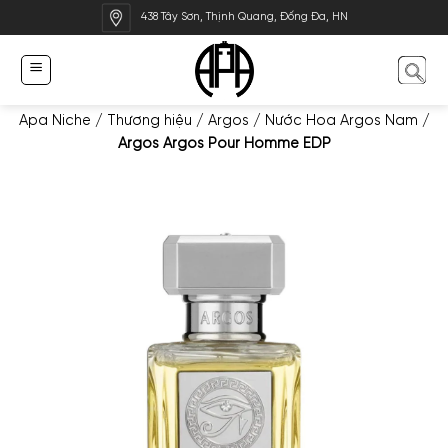
Bỏ
438 Tây Sơn, Thịnh Quang, Đống Đa, HN
qua
nội
dung
Apa Niche
/
Thương hiệu
/
Argos
/
Nước Hoa Argos Nam
/
Argos Argos Pour Homme EDP