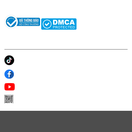
Tác giả
KẾT NỐI CHÚNG TÔI
Ánh Apa Niche
Apa Niche
Apa Niche Nước Hoa Hàng Hiệu
Zalo Apa Niche