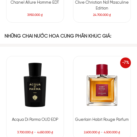
BASE NOTES
Chanel Allure Homme EDT
Clive Christian No1 Masculine
Edition
3.950.000
₫
24.700.000
₫
Hổ Phách
Xạ Hương
Đậu Tonka
Vani
NHỮNG CHAI NƯỚC HOA CÙNG PHÂN KHÚC GIÁ:
Hoa Ngọc Lan
Gỗ Đàn Hương
Tây
Nước hoa Argos Pour Homme
mang đến cho quý ông một
-7%
hương thơm đầy tươi mát và lịch lãm. Qua đó, tạo nên một
trải nghiệm nước hoa đẳng cấp. Mở đầu là hương Bách xù tươi
sáng, hòa quyện với hương Gin nhẹ nhàng. Nốt hương được
làm dịu đi bởi mùi xanh mát của lá Thông và chút tươi mới của
Cam chanh. Khi hương thơm trải qua quá trình khô trên da,
Argos
hiện lên với sự nam tính rõ ràng khi kết hợp giữa Violet
và Nhài. Nốt hương lưu lại trên nền hương của Hoa cam và Xạ
hương trắng. Tất cả tạo nên một cảm giác thanh nhã và
Acqua Di Parma OUD EDP
Guerlain Habit Rouge Parfum
quyến rũ.
3.700.000
₫
–
4.650.000
₫
2.600.000
₫
–
4.500.000
₫