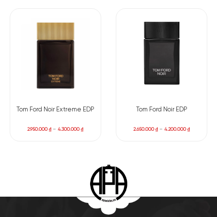
Tom Ford Noir Extreme EDP
Tom Ford Noir EDP
2.950.000
₫
–
4.300.000
₫
2.650.000
₫
–
4.200.000
₫