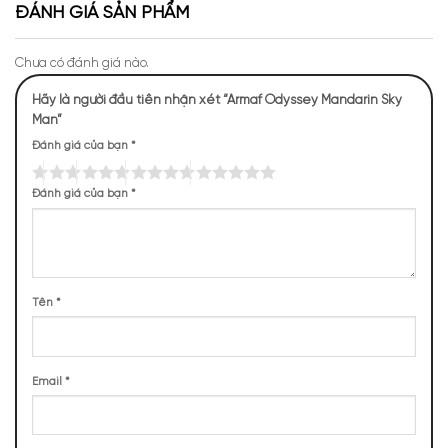
ĐÁNH GIÁ SẢN PHẨM
Chưa có đánh giá nào.
Hãy là người đầu tiên nhận xét “Armaf Odyssey Mandarin Sky
Man”
Đánh giá của bạn
*
Mùi hương Armaf Odyssey Mandarin Sky
NHỮNG NOTE HƯƠNG THEO CẢM NHẬN
Đánh giá của bạn
*
THỰC TẾ
464 (22,50%)
418 (20,27%)
283 (13,72%)
282 (13,68%)
Tên
*
158 (7,66%)
121 (5,87%)
103 (5,00%)
84 (4,07%)
82 (3,98%)
67 (3,25%)
Email
*
TOP NOTES