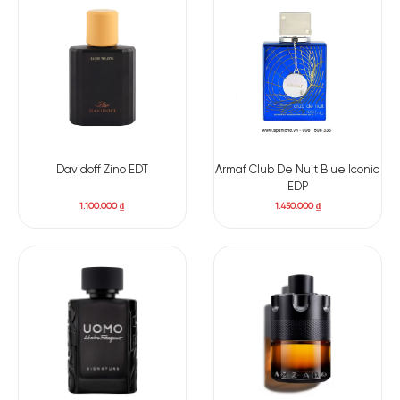
Davidoff Zino EDT
Armaf Club De Nuit Blue Iconic
EDP
1.100.000
₫
1.450.000
₫