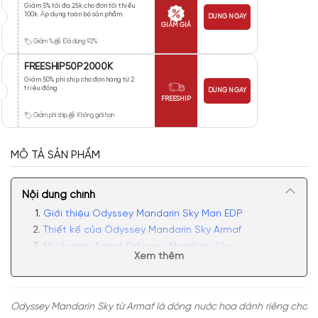
Giảm 5% tối đa 25k cho đơn tối thiểu
100k. Áp dụng toàn bộ sản phẩm.
DÙNG NGAY
GIẢM GIÁ
Giảm %
Đã dùng 92%
FREESHIP50P2000K
Giảm 50% phí ship cho đơn hàng từ 2
triệu đồng
DÙNG NGAY
FREESHIP
Giảm phí ship
Không giới hạn
MÔ TẢ SẢN PHẨM
Nội dung chính
Giới thiệu Odyssey Mandarin Sky Man EDP
Thiết kế của Odyssey Mandarin Sky Armaf
Mùi hương Armaf Odyssey Mandarin Sky
Xem thêm
Có nên mua nước hoa nam Armaf Odyssey Mandarin
Sky
Odyssey Mandarin Sky từ Armaf là dòng nước hoa dành riêng cho