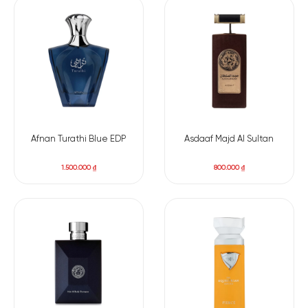
Afnan Turathi Blue EDP
Asdaaf Majd Al Sultan
1.500.000
₫
800.000
₫
Có nên mua nước hoa nam Armaf Odyssey Mandarin
Sky
Nếu bạn đang tìm kiếm một chai nước hoa vừa có thiết kế
đẹp mắt, vừa sở hữu mùi hương cuốn hút thì Armaf Odyssey