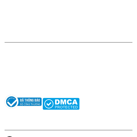
Chính sách vận chuyển - giao nhận - kiểm hàng
Chính sách đổi hàng - trả hàng - hoàn tiền
Chính sách bảo mật thông tin
HỖ TRỢ KHÁCH HÀNG
Hotline: 0961596333
Hỗ trợ: hotro@apaniche.vn
Hướng dẫn sử dụng nước hoa
Câu hỏi thường gặp
Tác giả
KẾT NỐI CHÚNG TÔI