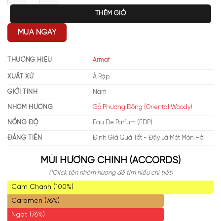
THÊM GIỎ
MUA NGAY
THƯƠNG HIỆU
Armaf
XUẤT XỨ
Ả Rập
GIỚI TÍNH
Nam
NHÓM HƯƠNG
Gỗ Phương Đông (Oriental Woody)
NỒNG ĐỘ
Eau De Parfum (EDP)
ĐÁNG TIỀN
Định Giá Quá Tốt - Đây Là Một Món Hời
MÙI HƯƠNG CHÍNH (ACCORDS)
(*Click tên nhóm hương để tìm hiểu chi tiết)
Cam Chanh (100%)
Caramen (76%)
Ngọt (76%)