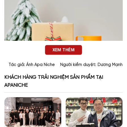
XEM THÊM
Tác giả:
Ánh Apa Niche
Người kiểm duyệt:
Dương Mạnh 
KHÁCH HÀNG TRẢI NGHIỆM SẢN PHẨM TẠI
APANICHE
Thiết kế của Odyssey Mandarin Sky Armaf
Chai nước hoa Odyssey Mandarin Sky Man không chỉ thu hút
bởi mùi hương mà còn bởi thiết kế độc đáo. Với lớp vỏ ngoài
phối hợp hai tông màu cam rực rỡ và xanh dương hiện đại,