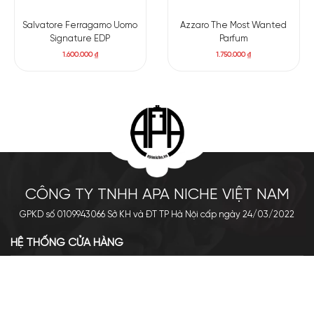
Salvatore Ferragamo Uomo
Azzaro The Most Wanted
Signature EDP
Parfum
1.600.000
₫
1.750.000
₫
CÔNG TY TNHH APA NICHE VIỆT NAM
GPKD số 0109943066 Sở KH và ĐT TP Hà Nội cấp ngày 24/03/2022
HỆ THỐNG CỬA HÀNG
Cơ sở chính: 438 Tây Sơn - Đống Đa - Hà Nội
Hotline: 0961.596.333
Chi nhánh: Số 05, Lô OC 5-2, KĐT Shining City, Sơn La