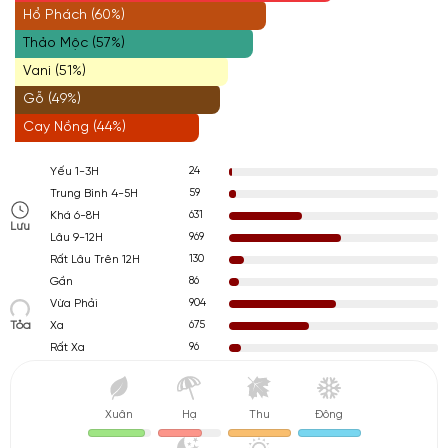
Hổ Phách (60%)
Thảo Mộc (57%)
Vani (51%)
Gỗ (49%)
Cay Nồng (44%)
24
Yếu 1-3H
59
Trung Bình 4-5H
631
Khá 6-8H
Lưu
969
Lâu 9-12H
130
Rất Lâu Trên 12H
86
Gần
904
Vừa Phải
Tỏa
675
Xa
96
Rất Xa
Xuân
Hạ
Thu
Đông