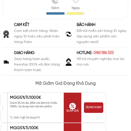
Đêm
Ngày
CAM KẾT
BẢO HÀNH
Cam kết chính hãng. Nhận
Đổi trả miễn phí trong 10 ngày
ngay 10 triệu nếu phát hiện
(áp dụng sản phẩm còn
hàng Fake.
nguyên seal).
GIAO HÀNG
HOTLINE:
0961 596 333
Giao hàng toàn quốc,
Hỗ trợ chuyên nghiệp mọi lúc
freeship 100% với đơn hàng
mọi nơi.
thanh toán trước.
Mã Giảm Giá Đang Khả Dụng
MGG5%TU1000K
Giảm 5% tối đa 200k cho đơn tối thiểu
1000k. Áp dụng toàn bộ sản phẩm.
DÙNG NGAY
GIẢM GIÁ
Giảm %
Đã dùng 81%
MGG5%TU100K