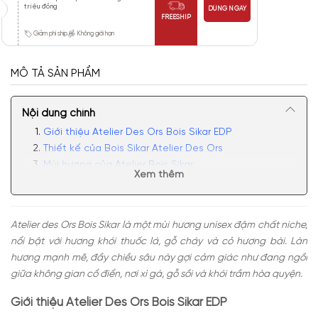
triệu đồng
DÙNG NGAY
FREESHIP
Giảm phí ship
Không giới hạn
MÔ TẢ SẢN PHẨM
Nội dung chính
Giới thiệu Atelier Des Ors Bois Sikar EDP
Thiết kế của Bois Sikar Atelier Des Ors
Mùi hương của Atelier Bois Sikar
Xem thêm
Có nên mua nước hoa unisex Bois Sikary không?
Atelier des Ors Bois Sikar là một mùi hương unisex đậm chất niche,
nổi bật với hương khói thuốc lá, gỗ cháy và cỏ hương bài. Làn
hương mạnh mẽ, đầy chiều sâu này gợi cảm giác như đang ngồi
giữa không gian cổ điển, nơi xì gà, gỗ sồi và khói trầm hòa quyện.
Giới thiệu Atelier Des Ors Bois Sikar EDP