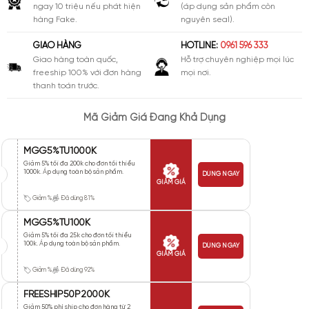
ngay 10 triệu nếu phát hiện
(áp dụng sản phẩm còn
hàng Fake.
nguyên seal).
GIAO HÀNG
HOTLINE:
0961 596 333
Giao hàng toàn quốc,
Hỗ trợ chuyên nghiệp mọi lúc
freeship 100% với đơn hàng
mọi nơi.
thanh toán trước.
Mã Giảm Giá Đang Khả Dụng
MGG5%TU1000K
Giảm 5% tối đa 200k cho đơn tối thiểu
1000k. Áp dụng toàn bộ sản phẩm.
DÙNG NGAY
GIẢM GIÁ
Giảm %
Đã dùng 81%
MGG5%TU100K
Giảm 5% tối đa 25k cho đơn tối thiểu
100k. Áp dụng toàn bộ sản phẩm.
DÙNG NGAY
GIẢM GIÁ
Giảm %
Đã dùng 92%
FREESHIP50P2000K
Giảm 50% phí ship cho đơn hàng từ 2