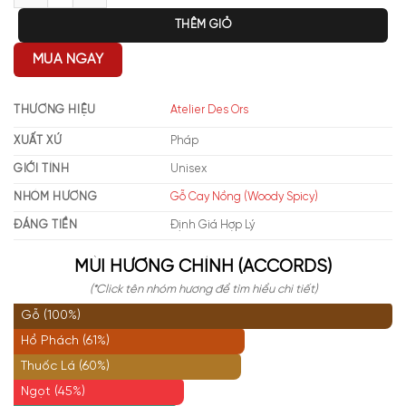
THÊM GIỎ
MUA NGAY
THƯƠNG HIỆU
Atelier Des Ors
XUẤT XỨ
Pháp
GIỚI TÍNH
Unisex
NHÓM HƯƠNG
Gỗ Cay Nồng (Woody Spicy)
ĐÁNG TIỀN
Định Giá Hợp Lý
MÙI HƯƠNG CHÍNH (ACCORDS)
(*Click tên nhóm hương để tìm hiểu chi tiết)
Gỗ (100%)
Hổ Phách (61%)
Thuốc Lá (60%)
Ngọt (45%)