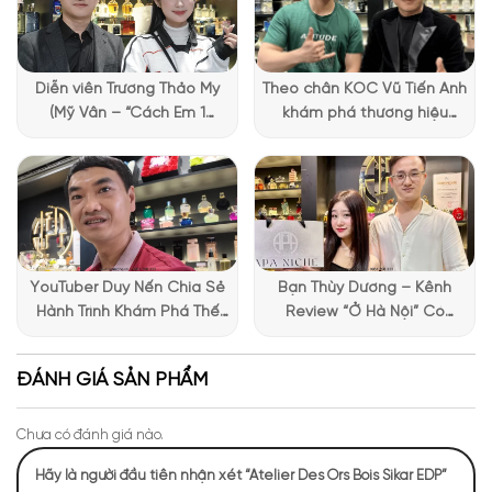
ánh sáng trong sự tĩnh lặng của gỗ và khói.
Diễn viên Trương Thảo My
Theo chân KOC Vũ Tiến Anh
(Mỹ Vân – “Cách Em 1
khám phá thương hiệu
Millimet”) ghé Apa Niche và
Lattafa tại Apa Niche
chia sẻ trải nghiệm chọn
nước hoa đầy thú vị
YouTuber Duy Nến Chia Sẻ
Bạn Thùy Dương – Kênh
Hành Trình Khám Phá Thế
Review “Ở Hà Nội” Có
Giới Hương Thơm Tại Apa
Những Trải Nghiệm Thú Vị Tại
Niche
Apa Niche
ĐÁNH GIÁ SẢN PHẨM
Chưa có đánh giá nào.
Hãy là người đầu tiên nhận xét “Atelier Des Ors Bois Sikar EDP”