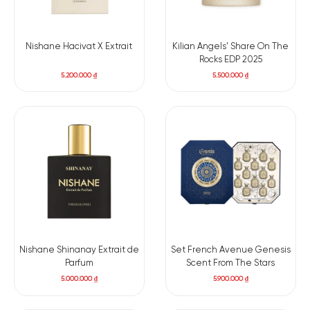
Nishane Hacivat X Extrait
Kilian Angels’ Share On The
Rocks EDP 2025
5.200.000
₫
5.500.000
₫
Có nên mua nước hoa unisex Bois Sikary không?
Atelier Des Ors Bois Sikar Eau De Parfum không dành cho
những ai mới bắt đầu hoặc thích những mùi hương dễ chịu,
tươi sáng. Tuy nhiên, nếu bạn đã quen thuộc với những dòng
hương đậm chất nghệ thuật, đặc biệt là các mùi mang cá
tính mạnh thì đây là một cách để bạn tạo dựng hình ảnh cá
nhân.
Nishane Shinanay Extrait de
Set French Avenue Genesis
Parfum
Scent From The Stars
5.000.000
₫
5.900.000
₫