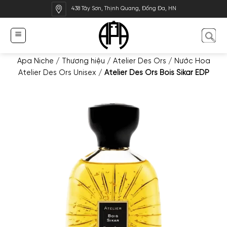
Bỏ
438 Tây Sơn, Thịnh Quang, Đống Đa, HN
qua
nội
dung
Apa Niche
/
Thương hiệu
/
Atelier Des Ors
/
Nước Hoa
Atelier Des Ors Unisex
/
Atelier Des Ors Bois Sikar EDP