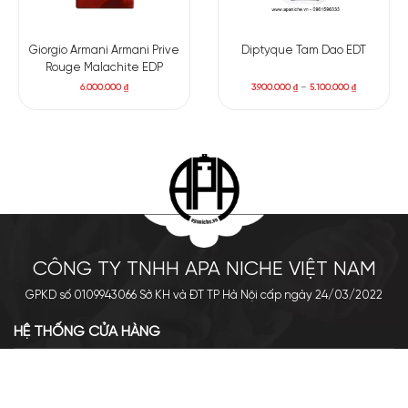
Giorgio Armani Armani Prive
Diptyque Tam Dao EDT
Rouge Malachite EDP
6.000.000
₫
3.900.000
₫
–
5.100.000
₫
CÔNG TY TNHH APA NICHE VIỆT NAM
GPKD số 0109943066 Sở KH và ĐT TP Hà Nội cấp ngày 24/03/2022
HỆ THỐNG CỬA HÀNG
Cơ sở chính: 438 Tây Sơn - Đống Đa - Hà Nội
Hotline: 0961.596.333