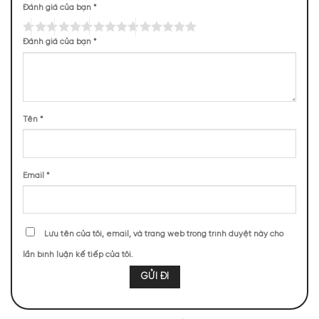
Đánh giá của bạn
*
Mùi hương của Atelier Bois Sikar
Đánh giá của bạn
*
NHỮNG NOTE HƯƠNG THEO CẢM NHẬN
THỰC TẾ
139 (21,16%)
135 (20,55%)
115 (17,50%)
113 (17,20%)
Tên
*
86 (13,09%)
57 (8,68%)
12 (1,83%)
Email
*
TOP NOTES
Lưu tên của tôi, email, và trang web trong trình duyệt này cho
lần bình luận kế tiếp của tôi.
Hạt nhục đậu
Nốt Hương Gỗ
khấu
MIDDLE NOTES