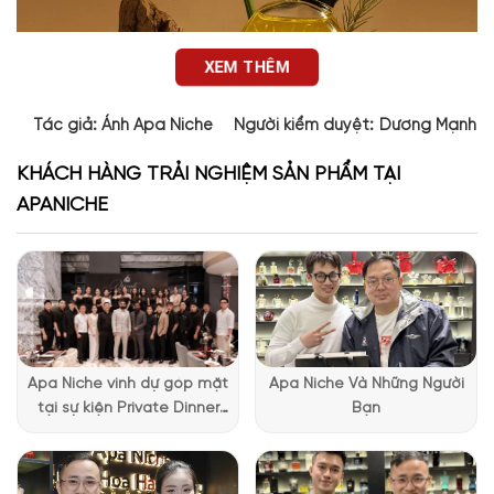
XEM THÊM
Tác giả:
Ánh Apa Niche
Người kiểm duyệt:
Dương Mạnh 
KHÁCH HÀNG TRẢI NGHIỆM SẢN PHẨM TẠI
APANICHE
Thiết kế của Bois Sikar Atelier Des Ors
Atelier Bois Sikar mang thiết kế đặc trưng của Atelier des Ors
với dáng chai hình bầu dày dặn, sang trọng và đậm tính thủ
công. Nắp đen lì tối giản tạo điểm nhấn tương phản cho thân
Apa Niche vinh dự góp mặt
Apa Niche Và Những Người
chai màu vàng hổ phách ấm. Điều khiến sản phẩm trở nên
tại sự kiện Private Dinner
Bạn
độc đáo là những lá vàng 24k lơ lửng trong chất lỏng, như ánh
đặc biệt của Lattafa
lửa lấp lánh trong làn khói mờ. Các đường chạm khắc tỏa ra
Vietnam
từ trung tâm mô phỏng hình ảnh mặt trời, tượng trưng cho