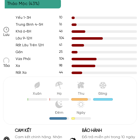
Thảo Mộc (43%)
10
Yếu 1-3H
16
Trung Bình 4-5H
46
Khá 6-8H
Lưu
104
Lâu 9-12H
41
Rất Lâu Trên 12H
25
Gần
104
Vừa Phải
Tỏa
98
Xa
44
Rất Xa
Xuân
Hạ
Thu
Đông
Đêm
Ngày
CAM KẾT
BẢO HÀNH
Cam kết chính hãng. Nhận
Đổi trả miễn phí trong 10 ngày