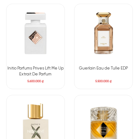
lâu trên da, lan tỏa mạnh mẽ và để lại dấu ấn cá nhân rõ rệt.
Các tầng hương chính:
Hương đầu: Gỗ quý, hạt nhục đậu khấu.
Hương giữa: Cây bồ đề, gỗ guaiac, lá tuyết tùng.
Hương cuối: Lá thuốc lá, tinh dầu cỏ hương bài Java.
Initio Parfums Prives Lift Me Up
Guerlain Eau de Tulle EDP
Extrait De Parfum
5.600.000
₫
5.500.000
₫