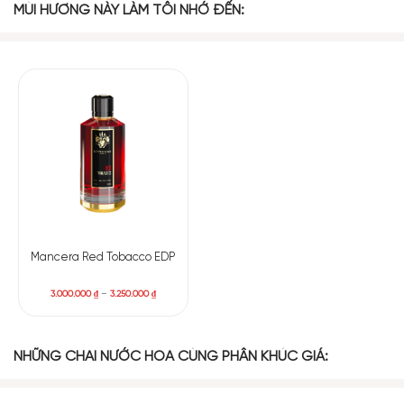
MÙI HƯƠNG NÀY LÀM TÔI NHỚ ĐẾN:
Lá Tuyết Tùng
Gỗ Guaiac
Nhựa Styrax
BASE NOTES
Cỏ Hương Bài
Thuốc Lá
Bois Sikar mở ra bằng cảm giác cay ấm nhẹ từ nhục đậu khấu,
hòa cùng hương gỗ khô ráo, dẫn dắt khứu giác vào không
gian âm ấm như một hầm rượu cổ. Lớp hương giữa hiện lên
đầy khói với gỗ Guaiac và cây bồ đề cháy âm ỉ, tạo nên hiệu
Mancera Red Tobacco EDP
ứng như lửa than vừa tắt, để lại tàn tro và dư âm của gỗ ẩm.
3.000.000
₫
–
3.250.000
₫
Khi lắng xuống, mùi hương trở nên sâu hơn, trầm hơn với sự
xuất hiện của lá thuốc lá và cỏ hương bài Java. Lúc này, Bois
Sikar thực sự khoác lên mình hình ảnh của một người đàn ông
NHỮNG CHAI NƯỚC HOA CÙNG PHÂN KHÚC GIÁ:
đang ngồi một mình với điếu xì gà cháy dở, giữa khung cảnh
trầm mặc và yên tĩnh. Mùi hương đậm chất điện ảnh này bám