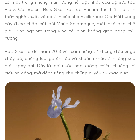
Là một trong những mùi hương nổi bật nhất của bộ sưu tập
Black Collection, Bois Sikar Eau de Parfum thể hiện rõ tinh
thần nghệ thuật và cá tính của nhà Atelier des Ors. Mùi hương
này được chấp bút bởi Marie Salamagne, một nhà pha chế
giàu kinh nghiệm trong việc tái hiện không gian bằng mùi
hương.
Bois Sikar ra đời năm 2018 với cảm hứng từ những điếu xì gà
cháy dở, phòng lounge ấm áp và khoảnh khắc tĩnh lặng sau
một ngày dài. Đây là loại nước hoa không chiều chuộng thị
hiếu số đông, mà dành riêng cho những ai yêu sự khác biệt.