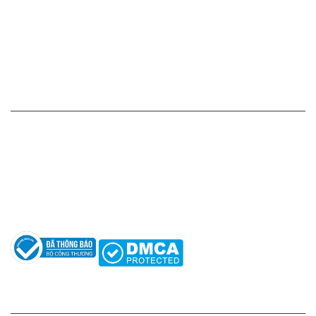
Chính sách thanh toán
Chính sách vận chuyển - giao nhận - kiểm hàng
Chính sách đổi hàng - trả hàng - hoàn tiền
Chính sách bảo mật thông tin
HỖ TRỢ KHÁCH HÀNG
Hotline: 0961596333
Hỗ trợ: hotro@apaniche.vn
Hướng dẫn sử dụng nước hoa
Câu hỏi thường gặp
Tác giả
KẾT NỐI CHÚNG TÔI