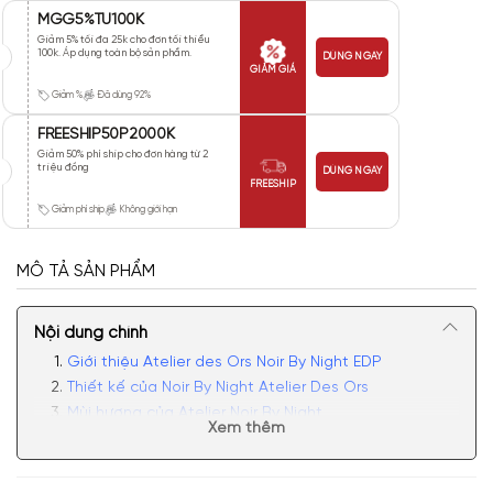
MGG5%TU100K
Giảm 5% tối đa 25k cho đơn tối thiểu
100k. Áp dụng toàn bộ sản phẩm.
DÙNG NGAY
GIẢM GIÁ
Giảm %
Đã dùng 92%
FREESHIP50P2000K
Giảm 50% phí ship cho đơn hàng từ 2
triệu đồng
DÙNG NGAY
FREESHIP
Giảm phí ship
Không giới hạn
MÔ TẢ SẢN PHẨM
Nội dung chính
Giới thiệu Atelier des Ors Noir By Night EDP
Thiết kế của Noir By Night Atelier Des Ors
Mùi hương của Atelier Noir By Night
Xem thêm
Có nên mua nước hoa unisex Noir By Night không?