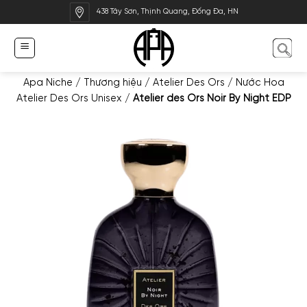
Bỏ
438 Tây Sơn, Thịnh Quang, Đống Đa, HN
qua
nội
dung
Apa Niche
/
Thương hiệu
/
Atelier Des Ors
/
Nước Hoa
Atelier Des Ors Unisex
/
Atelier des Ors Noir By Night EDP