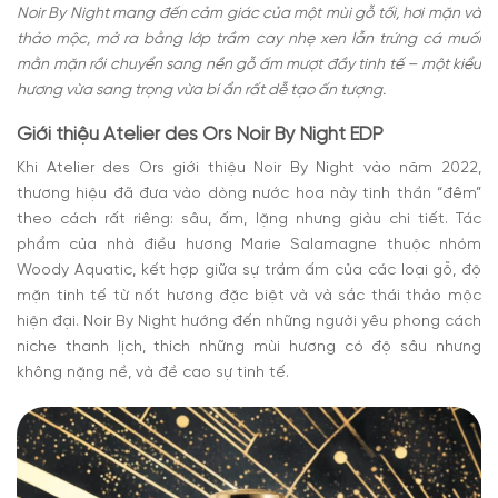
Noir By Night mang đến cảm giác của một mùi gỗ tối, hơi mặn và
thảo mộc, mở ra bằng lớp trầm cay nhẹ xen lẫn trứng cá muối
mằn mặn rồi chuyển sang nền gỗ ấm mượt đầy tinh tế – một kiểu
hương vừa sang trọng vừa bí ẩn rất dễ tạo ấn tượng.
Giới thiệu Atelier des Ors Noir By Night EDP
Khi Atelier des Ors giới thiệu Noir By Night vào năm 2022,
thương hiệu đã đưa vào dòng nước hoa này tinh thần “đêm”
theo cách rất riêng: sâu, ấm, lặng nhưng giàu chi tiết. Tác
phẩm của nhà điều hương Marie Salamagne thuộc nhóm
Woody Aquatic, kết hợp giữa sự trầm ấm của các loại gỗ, độ
mặn tinh tế từ nốt hương đặc biệt và và sắc thái thảo mộc
hiện đại. Noir By Night hướng đến những người yêu phong cách
niche thanh lịch, thích những mùi hương có độ sâu nhưng
không nặng nề, và đề cao sự tinh tế.