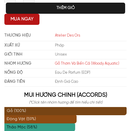
THÊM GIỎ
MUA NGAY
THƯƠNG HIỆU
Atelier Des Ors
XUẤT XỨ
Pháp
GIỚI TÍNH
Unisex
NHÓM HƯƠNG
Gỗ Thơm Và Biển Cả (Woody Aquatic)
NỒNG ĐỘ
Eau De Parfum (EDP)
ĐÁNG TIỀN
Định Giá Cao
MÙI HƯƠNG CHÍNH (ACCORDS)
(*Click tên nhóm hương để tìm hiểu chi tiết)
Gỗ (100%)
Động Vật (59%)
Thảo Mộc (58%)