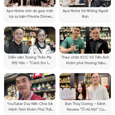
des Ors. Các đường vân tỏa sáng điêu khắc trên thân chai
tạo cảm giác như ánh sáng đang cố len qua nền đêm dày
Apa Niche vinh dự góp mặt
Apa Niche Và Những Người
đặc, vừa nghệ thuật vừa rất nhận diện thương hiệu. Nắp chai
tại sự kiện Private Dinner
Bạn
mạ vàng với độ bóng mềm, khi đặt cạnh thân chai tối màu lại
đặc biệt của Lattafa
càng làm nổi bật cảm giác xa hoa.
Vietnam
Diễn viên Trương Thảo My
Theo chân KOC Vũ Tiến Anh
(Mỹ Vân – “Cách Em 1
khám phá thương hiệu
Millimet”) ghé Apa Niche và
Lattafa tại Apa Niche
chia sẻ trải nghiệm chọn
nước hoa đầy thú vị
YouTuber Duy Nến Chia Sẻ
Bạn Thùy Dương – Kênh
Hành Trình Khám Phá Thế
Review “Ở Hà Nội” Có