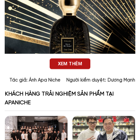
XEM THÊM
Tác giả:
Ánh Apa Niche
Người kiểm duyệt:
Dương Mạnh 
KHÁCH HÀNG TRẢI NGHIỆM SẢN PHẨM TẠI
APANICHE
Thiết kế của Noir By Night Atelier Des Ors
Thiết kế Noir By Night là thứ dễ khiến người ta dừng lại lâu hơn
một chút. Chai thủy tinh chuyển sắc từ tím trầm sang đen,
được phủ những vệt vàng 24k – signature đắt giá của Atelier