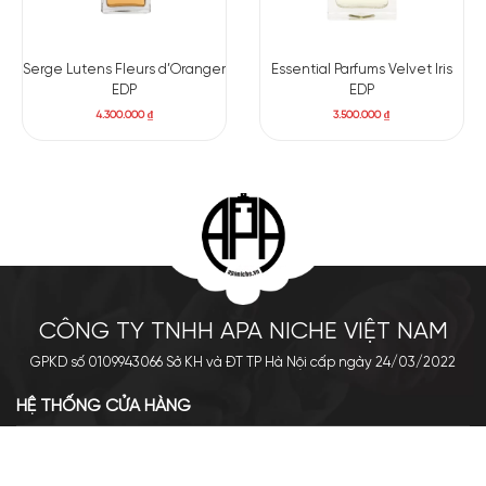
Serge Lutens Fleurs d’Oranger
Essential Parfums Velvet Iris
EDP
EDP
4.300.000
₫
3.500.000
₫
CÔNG TY TNHH APA NICHE VIỆT NAM
GPKD số 0109943066 Sở KH và ĐT TP Hà Nội cấp ngày 24/03/2022
HỆ THỐNG CỬA HÀNG
Cơ sở chính: 438 Tây Sơn - Đống Đa - Hà Nội
Hotline: 0961.596.333