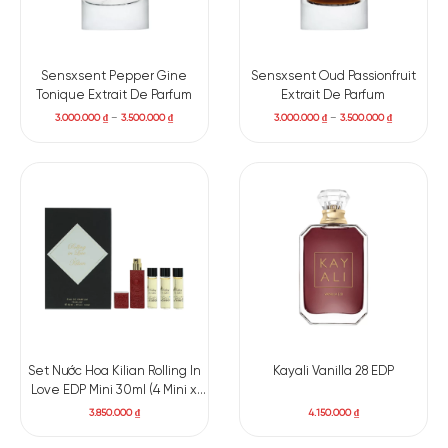
Sensxsent Pepper Gine
Sensxsent Oud Passionfruit
Tonique Extrait De Parfum
Extrait De Parfum
3.000.000
₫
–
3.500.000
₫
3.000.000
₫
–
3.500.000
₫
Set Nước Hoa Kilian Rolling In
Kayali Vanilla 28 EDP
Love EDP Mini 30ml (4 Mini x
7,5ml + case)
3.850.000
₫
4.150.000
₫