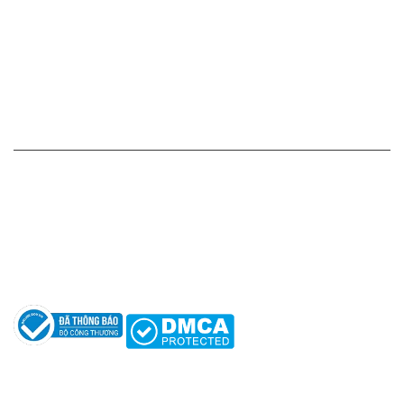
Chính sách thanh toán
Chính sách vận chuyển - giao nhận - kiểm hàng
Chính sách đổi hàng - trả hàng - hoàn tiền
Chính sách bảo mật thông tin
HỖ TRỢ KHÁCH HÀNG
Hotline: 0961596333
Hỗ trợ: hotro@apaniche.vn
Hướng dẫn sử dụng nước hoa
Câu hỏi thường gặp
Tác giả
KẾT NỐI CHÚNG TÔI