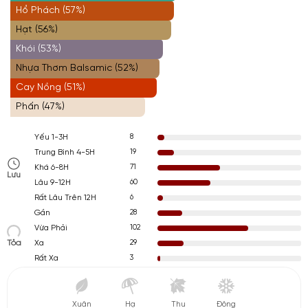
Hổ Phách (57%)
Hạt (56%)
Khói (53%)
Nhựa Thơm Balsamic (52%)
Cay Nồng (51%)
Phấn (47%)
8
Yếu 1-3H
19
Trung Bình 4-5H
71
Khá 6-8H
Lưu
60
Lâu 9-12H
6
Rất Lâu Trên 12H
28
Gần
102
Vừa Phải
Tỏa
29
Xa
3
Rất Xa
Xuân
Hạ
Thu
Đông