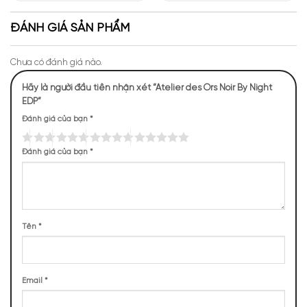
Giới Hương Thơm Tại Apa
Những Trải Nghiệm Thú Vị Tại
Niche
Apa Niche
ĐÁNH GIÁ SẢN PHẨM
Chưa có đánh giá nào.
Hãy là người đầu tiên nhận xét “Atelier des Ors Noir By Night
Mùi hương của Atelier Noir By Night
EDP”
Đánh giá của bạn
*
NHỮNG NOTE HƯƠNG THEO CẢM NHẬN
THỰC TẾ
Đánh giá của bạn
*
119 (21,60%)
95 (17,24%)
76 (13,79%)
68 (12,34%)
58 (10,53%)
54 (9,80%)
48 (8,71%)
33 (5,99%)
Tên
*
TOP NOTES
Email
*