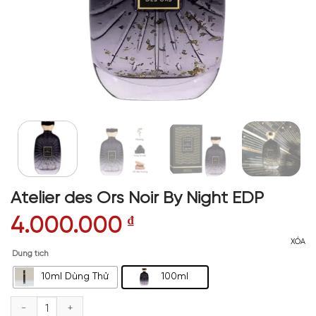
Atelier des Ors Noir By Night EDP
4.000.000
₫
XÓA
Dung tích
10ml Dùng Thử
100ml
Atelier des Ors Noir By Night EDP số lượng