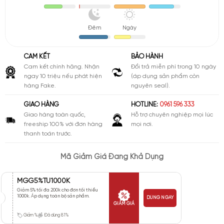
Đêm
Ngày
CAM KẾT
BẢO HÀNH
Cam kết chính hãng. Nhận
Đổi trả miễn phí trong 10 ngày
ngay 10 triệu nếu phát hiện
(áp dụng sản phẩm còn
hàng Fake.
nguyên seal).
GIAO HÀNG
HOTLINE:
0961 596 333
Giao hàng toàn quốc,
Hỗ trợ chuyên nghiệp mọi lúc
freeship 100% với đơn hàng
mọi nơi.
thanh toán trước.
Mã Giảm Giá Đang Khả Dụng
MGG5%TU1000K
Giảm 5% tối đa 200k cho đơn tối thiểu
1000k. Áp dụng toàn bộ sản phẩm.
DÙNG NGAY
GIẢM GIÁ
Giảm %
Đã dùng 81%