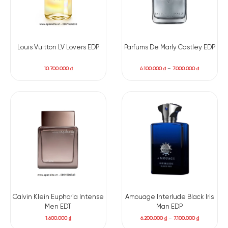
Louis Vuitton LV Lovers EDP
Parfums De Marly Castley EDP
10.700.000
₫
6.100.000
₫
–
7.000.000
₫
Calvin Klein Euphoria Intense
Amouage Interlude Black Iris
Men EDT
Man EDP
1.600.000
₫
6.200.000
₫
–
7.100.000
₫