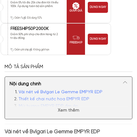
Giảm 5% tối đa 25k cho đơn tối thiểu
100k. Áp dụng toàn bộ sản phẩm.
DÙNG NGAY
GIẢM GIÁ
Giảm %
Đã dùng 92%
FREESHIP50P2000K
Giảm 50% phí ship cho đơn hàng từ 2
triệu đồng
DÙNG NGAY
FREESHIP
Giảm phí ship
Không giới hạn
MÔ TẢ SẢN PHẨM
Nội dung chính
Vài nét về Bvlgari Le Gemme EMPYR EDP
Thiết kế chai nước hoa EMPYR EDP
Mùi hương EMPYR EDP ấm áp
Xem thêm
Có nên mua nước hoa nam Bvlgari Le Gemme
EMPYR EDP
Vài nét về
Bvlgari Le Gemme EMPYR EDP