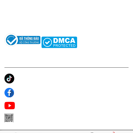
Hướng dẫn sử dụng nước hoa
Câu hỏi thường gặp
Tác giả
KẾT NỐI CHÚNG TÔI
Ánh Apa Niche
Apa Niche
Apa Niche Nước Hoa Hàng Hiệu
Zalo Apa Niche