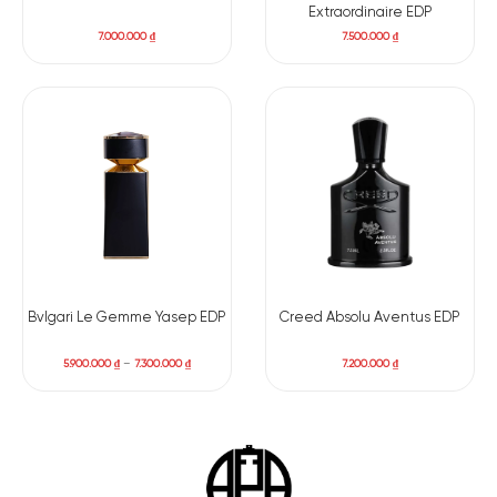
Extraordinaire EDP
7.000.000
₫
7.500.000
₫
Bvlgari Le Gemme Yasep EDP
Creed Absolu Aventus EDP
5.900.000
₫
–
7.300.000
₫
7.200.000
₫