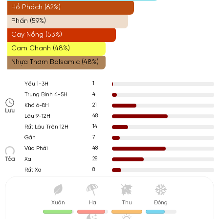
Hổ Phách (62%)
Phấn (59%)
Cay Nồng (53%)
Cam Chanh (48%)
Nhựa Thơm Balsamic (48%)
1
Yếu 1-3H
4
Trung Bình 4-5H
21
Khá 6-8H
Lưu
48
Lâu 9-12H
14
Rất Lâu Trên 12H
7
Gần
48
Vừa Phải
Tỏa
28
Xa
8
Rất Xa
Xuân
Hạ
Thu
Đông