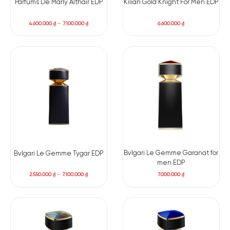
Parfums De Marly Althair EDP
Kilian Gold Knight For Men EDP
4.600.000
₫
–
7.100.000
₫
6.600.000
₫
Bvlgari Le Gemme Garanat for
Bvlgari Le Gemme Tygar EDP
men EDP
7.000.000
₫
2.550.000
₫
–
7.100.000
₫