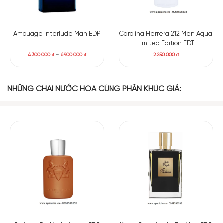
Amouage Interlude Man EDP
Carolina Herrera 212 Men Aqua
Limited Edition EDT
4.300.000
₫
–
6.900.000
₫
2.250.000
₫
NHỮNG CHAI NƯỚC HOA CÙNG PHÂN KHÚC GIÁ: