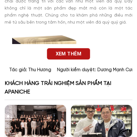
chai được trang trí với các vân như một viên đá quý. Đây
không chỉ là một sản phẩm đẹp mắt mà còn là một tác
phẩm nghệ thuật. Chúng cho ta khám phá những điều mới
mẻ từ sâu bên trong tâm hồn, như một viên đá quý quý giá.
XEM THÊM
Tác giả:
Thu Hương
Người kiểm duyệt:
Dương Mạnh Cườ
KHÁCH HÀNG TRẢI NGHIỆM SẢN PHẨM TẠI
APANICHE