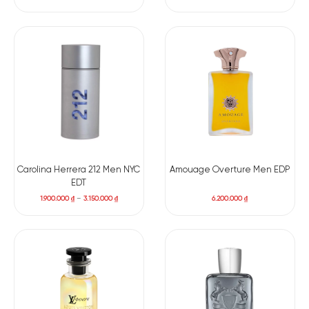
Có nên mua nước hoa nam Bvlgari Le Gemme EMPYR
EDP
Thật khó có thể bỏ qua
Bvlgari Le Gemme EMPYR EDP
bởi
thành phần
mùi hương và hiệu quả để lại.
Mỗi hạt hương là
một tác phẩm nghệ thuật, mang đến cho bạn một mùi hương
không thể nhầm lẫn. Hương thơm chinh phục được hàng triệu
trái tim của phái mạnh trên khắp thế giới. Nước hoa mang
đến không gian hương thơm đầy phong cách và quyền lực.
Carolina Herrera 212 Men NYC
Amouage Overture Men EDP
EDT
1.900.000
₫
–
3.150.000
₫
6.200.000
₫