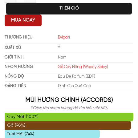
THÊM GIỎ
MUA NGAY
THƯƠNG HIỆU
Bvlgari
XUẤT XỨ
Ý
GIỚI TÍNH
Nam
NHÓM HƯƠNG
Gỗ Cay Nồng (Woody Spicy)
NỒNG ĐỘ
Eau De Parfum (EDP)
ĐÁNG TIỀN
Định Giá Quá Cao
MÙI HƯƠNG CHÍNH (ACCORDS)
(*Click tên nhóm hương để tìm hiểu chi tiết)
Cay Mát (100%)
Gỗ (98%)
Tươi Mới (74%)