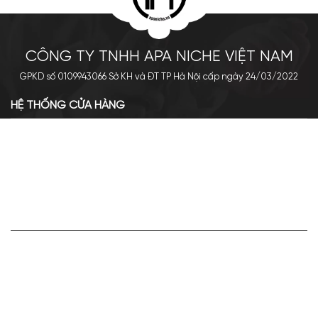
CÔNG TY TNHH APA NICHE VIỆT NAM
GPKD số 0109943066 Sở KH và ĐT TP Hà Nội cấp ngày 24/03/2022
HỆ THỐNG CỬA HÀNG
Cơ sở chính: 438 Tây Sơn - Đống Đa - Hà Nội
Hotline: 0961.596.333
Chi nhánh: Số 05, Lô OC 5-2, KĐT Shining City, Sơn La
Hotline: 085.90.66666
VỀ APA NICHE
Giới thiệu về Apa Niche
Tuyển dụng
Điều khoản sử dụng
Hoạt động của doanh nghiệp