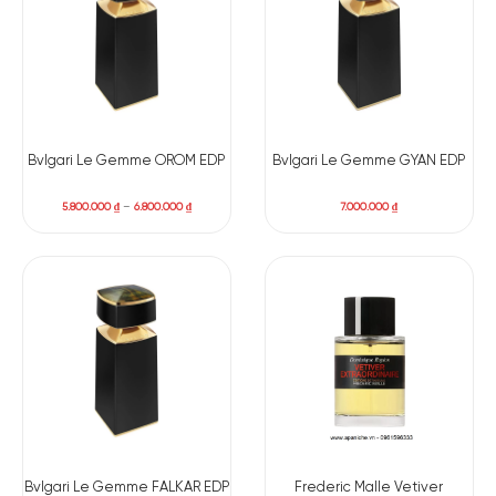
Bvlgari Le Gemme OROM EDP
Bvlgari Le Gemme GYAN EDP
5.800.000
₫
–
6.800.000
₫
7.000.000
₫
Bvlgari Le Gemme FALKAR EDP
Frederic Malle Vetiver