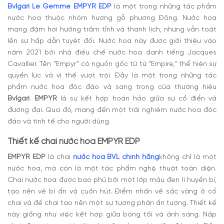
Bvlgari Le Gemme EMPYR EDP
là một trong những tác phẩm
nước hoa thuộc nhóm hương gỗ phương Đông. Nước hoa
mang đậm hơi hướng trầm tĩnh và thanh lịch, nhưng vẫn toát
lên sự hấp dẫn tuyệt đối. Nước hoa này được giới thiệu vào
năm 2021 bởi nhà điều chế nước hoa danh tiếng
Jacques
Cavallier.
Tên “Empyr” có nguồn gốc từ từ “Empire,” thể hiện sự
quyền lực và vị thế vượt trội.
Đây là một trong những tác
phẩm nước hoa độc đáo và sang trọng của thương hiệu
Bvlgari
.
EMPYR
là sự kết hợp hoàn hảo giữa sự cổ điển và
đương đại. Qua đó, mang đến một trải nghiệm nước hoa độc
đáo và tinh tế cho người dùng.
Thiết kế chai nước hoa
EMPYR EDP
EMPYR EDP
là chai
nước hoa BVL chính hãng
không chỉ là một
nước hoa, mà còn là một tác phẩm nghệ thuật toàn diện.
Chai nước hoa được bao phủ bởi một lớp màu đen lì huyền bí,
tạo nên vẻ bí ẩn và cuốn hút. Điểm nhấn về sắc vàng ở cổ
chai và đế chai tạo nên một sự tương phản ấn tượng. Thiết kế
này giống như việc kết hợp giữa bóng tối và ánh sáng. Nắp