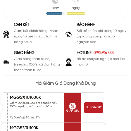
Đêm
Ngày
CAM KẾT
BẢO HÀNH
Cam kết chính hãng. Nhận
Đổi trả miễn phí trong 10 ngày
ngay 10 triệu nếu phát hiện
(áp dụng sản phẩm còn
hàng Fake.
nguyên seal).
GIAO HÀNG
HOTLINE:
0961 596 333
Giao hàng toàn quốc,
Hỗ trợ chuyên nghiệp mọi lúc
freeship 100% với đơn hàng
mọi nơi.
thanh toán trước.
Mã Giảm Giá Đang Khả Dụng
MGG5%TU1000K
Giảm 5% tối đa 200k cho đơn tối thiểu
1000k. Áp dụng toàn bộ sản phẩm.
DÙNG NGAY
GIẢM GIÁ
Giảm %
Đã dùng 81%
MGG5%TU100K