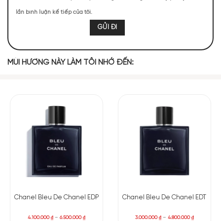
Hương cuối: Nhựa Labdanu
lần bình luận kế tiếp của tôi.
MÙI HƯƠNG NÀY LÀM TÔI NHỚ ĐẾN:
Chanel Bleu De Chanel EDP
Chanel Bleu De Chanel EDT
4.100.000
₫
–
6.500.000
₫
3.000.000
₫
–
4.800.000
₫