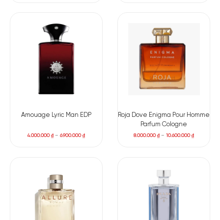
Amouage Lyric Man EDP
Roja Dove Enigma Pour Homme
Parfum Cologne
4.000.000
₫
–
6.900.000
₫
8.000.000
₫
–
10.600.000
₫