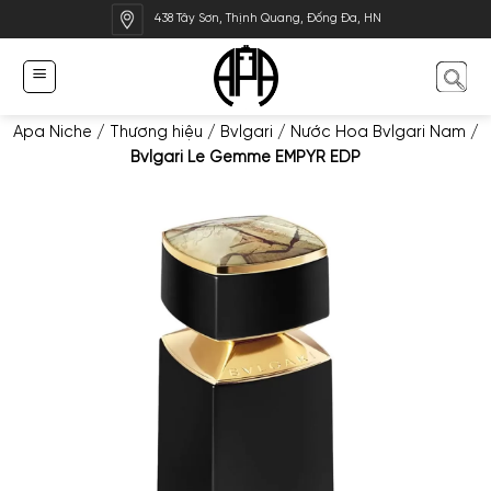
Bỏ
438 Tây Sơn, Thịnh Quang, Đống Đa, HN
qua
nội
dung
Apa Niche
/
Thương hiệu
/
Bvlgari
/
Nước Hoa Bvlgari Nam
/
Bvlgari Le Gemme EMPYR EDP