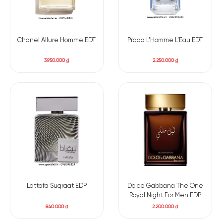
Chanel Allure Homme EDT
Prada L’Homme L’Eau EDT
3.950.000
₫
2.250.000
₫
Lattafa Suqraat EDP
Dolce Gabbana The One
Royal Night For Men EDP
840.000
₫
2.200.000
₫