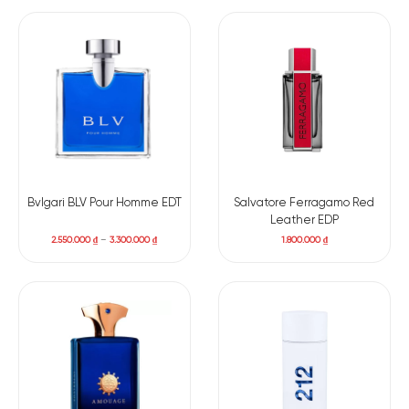
Bvlgari BLV Pour Homme EDT
Salvatore Ferragamo Red
Leather EDP
2.550.000
₫
–
3.300.000
₫
1.800.000
₫