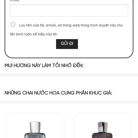
Email
*
TOP NOTES
Lưu tên của tôi, email, và trang web trong trình duyệt này cho
lần bình luận kế tiếp của tôi.
Nhụy hoa nghệ
Hạt Thì Là Ai
Bạch Đậu Khấu
Rượu Cognac
tây
Cập
Hạt nhục đậu
Bưởi
MÙI HƯƠNG NÀY LÀM TÔI NHỚ ĐẾN:
Gừng
khấu
MIDDLE NOTES
NHỮNG CHAI NƯỚC HOA CÙNG PHÂN KHÚC GIÁ:
Nhựa
Nhựa Bồ Đề
Quế
Mộc Dược
Labdanum
Phong Lữ
Hoắc Hương
Nhựa Mastic