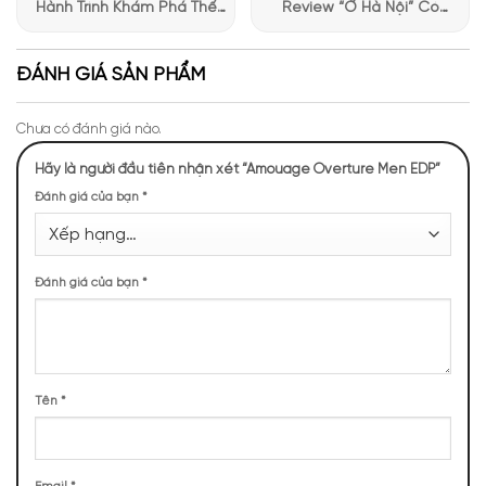
Hành Trình Khám Phá Thế
Review “Ở Hà Nội” Có
Giới Hương Thơm Tại Apa
Những Trải Nghiệm Thú Vị Tại
Niche
Apa Niche
ĐÁNH GIÁ SẢN PHẨM
Chưa có đánh giá nào.
Hãy là người đầu tiên nhận xét “Amouage Overture Men EDP”
Đánh giá của bạn
*
Mùi hương Overture Men EDP sang trọng, hút hồn
NHỮNG NOTE HƯƠNG THEO CẢM NHẬN
Đánh giá của bạn
*
THỰC TẾ
462 (10,27%)
421 (9,36%)
374 (8,31%)
374 (8,31%)
Tên
*
345 (7,67%)
340 (7,56%)
258 (5,74%)
227 (5,05%)
227 (5,05%)
201 (4,47%)