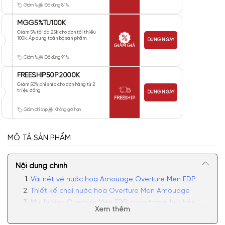
Giảm %
Đã dùng 81%
MGG5%TU100K
Giảm 5% tối đa 25k cho đơn tối thiểu
100k. Áp dụng toàn bộ sản phẩm.
DÙNG NGAY
GIẢM GIÁ
Giảm %
Đã dùng 91%
FREESHIP50P2000K
Giảm 50% phí ship cho đơn hàng từ 2
triệu đồng
DÙNG NGAY
FREESHIP
Giảm phí ship
Không giới hạn
MÔ TẢ SẢN PHẨM
Nội dung chính
Vài nét về nước hoa Amouage Overture Men EDP
Thiết kế chai nước hoa Overture Men Amouage
Mùi hương Overture Men EDP sang trọng, hút hồn
Xem thêm
Có nên mua nước hoa nam Amouage Overture Men