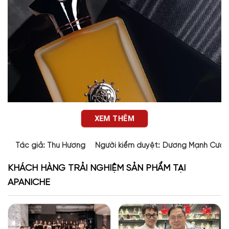
XEM THÊM
Tác giả:
Thu Hương
Người kiểm duyệt:
Dương Mạnh Cườ
KHÁCH HÀNG TRẢI NGHIỆM SẢN PHẨM TẠI
APANICHE
Thiết kế chai nước hoa Overture Men Amouage
Thiết kế của nước hoa
Overture Men EDP
tạo nên một sự
sang trọng tuyệt đẹp. Chai nước hoa có kiểu dáng cổ điển,