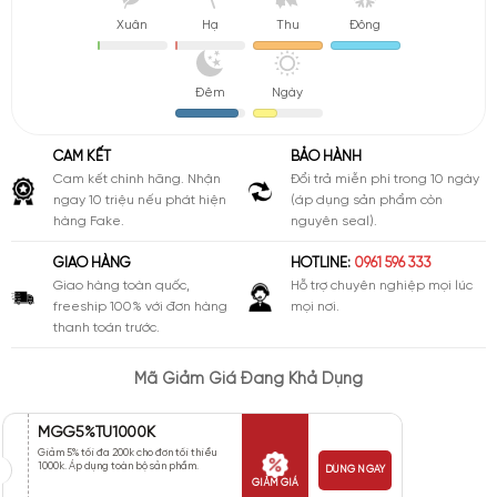
Xuân
Hạ
Thu
Đông
Đêm
Ngày
CAM KẾT
BẢO HÀNH
Cam kết chính hãng. Nhận
Đổi trả miễn phí trong 10 ngày
ngay 10 triệu nếu phát hiện
(áp dụng sản phẩm còn
hàng Fake.
nguyên seal).
GIAO HÀNG
HOTLINE:
0961 596 333
Giao hàng toàn quốc,
Hỗ trợ chuyên nghiệp mọi lúc
freeship 100% với đơn hàng
mọi nơi.
thanh toán trước.
Mã Giảm Giá Đang Khả Dụng
MGG5%TU1000K
Giảm 5% tối đa 200k cho đơn tối thiểu
1000k. Áp dụng toàn bộ sản phẩm.
DÙNG NGAY
GIẢM GIÁ