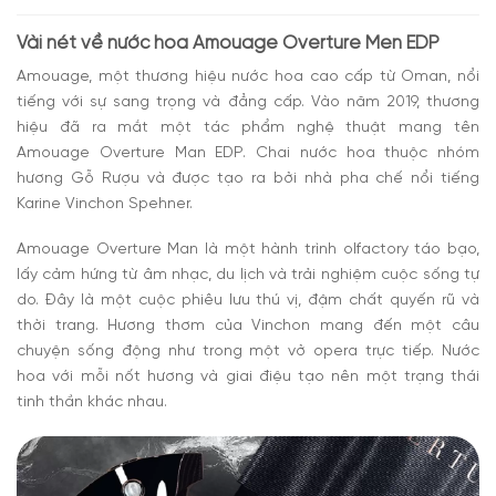
EDP
Vài nét về nước hoa
Amouage Overture Men EDP
Amouage
, một thương hiệu nước hoa cao cấp từ
Oman
, nổi
tiếng với sự sang trọng và đẳng cấp. Vào năm 2019, thương
hiệu đã ra mắt một tác phẩm nghệ thuật mang tên
Amouage Overture Man EDP
. Chai nước hoa thuộc nhóm
hương Gỗ Rượu và được tạo ra bởi nhà pha chế nổi tiếng
Karine Vinchon Spehner.
Amouage Overture Man là một hành trình olfactory táo bạo,
lấy cảm hứng từ âm nhạc, du lịch và trải nghiệm cuộc sống tự
do. Đây là một cuộc phiêu lưu thú vị, đậm chất quyến rũ và
thời trang. Hương thơm của Vinchon mang đến một câu
chuyện sống động như trong một vở opera trực tiếp. Nước
hoa với mỗi nốt hương và giai điệu tạo nên một trạng thái
tinh thần khác nhau.