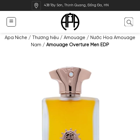
Bỏ
438 Tây Sơn, Thịnh Quang, Đống Đa, HN
qua
nội
dung
Apa Niche
/
Thương hiệu
/
Amouage
/
Nước Hoa Amouage
Nam
/
Amouage Overture Men EDP