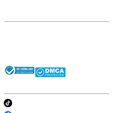
Chính sách bảo mật thông tin
HỖ TRỢ KHÁCH HÀNG
Hotline: 0961596333
Hỗ trợ: hotro@apaniche.vn
Hướng dẫn sử dụng nước hoa
Câu hỏi thường gặp
Tác giả
KẾT NỐI CHÚNG TÔI
Ánh Apa Niche