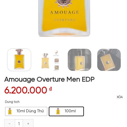
Amouage Overture Men EDP
6.200.000
₫
XÓA
Dung tích
10ml Dùng Thử
100ml
Amouage Overture Men EDP số lượng