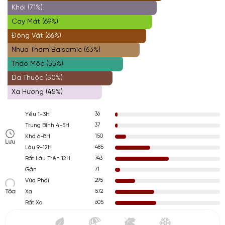
Khói (71%)
Cay Mát (69%)
Động Vật (66%)
Nhựa Thơm Balsamic (63%)
Thảo Mộc (55%)
Da Thuộc (50%)
Xạ Hương (45%)
36
Yếu 1-3H
37
Trung Bình 4-5H
150
Khá 6-8H
Lưu
485
Lâu 9-12H
743
Rất Lâu Trên 12H
71
Gần
295
Vừa Phải
Tỏa
572
Xa
605
Rất Xa