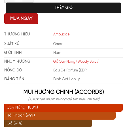
THÊM GIỎ
MUA NGAY
THƯƠNG HIỆU
Amouage
XUẤT XỨ
Oman
GIỚI TÍNH
Nam
NHÓM HƯƠNG
Gỗ Cay Nồng (Woody Spicy)
NỒNG ĐỘ
Eau De Parfum (EDP)
ĐÁNG TIỀN
Định Giá Hợp Lý
MÙI HƯƠNG CHÍNH (ACCORDS)
(*Click tên nhóm hương để tìm hiểu chi tiết)
Cay Nồng (100%)
Hổ Phách (94%)
Gỗ (74%)