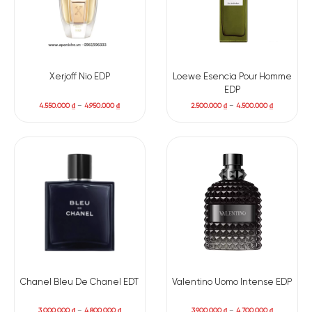
Xerjoff Nio EDP
Loewe Esencia Pour Homme
EDP
4.550.000
₫
–
4.950.000
₫
2.500.000
₫
–
4.500.000
₫
Chanel Bleu De Chanel EDT
Valentino Uomo Intense EDP
3.000.000
₫
–
4.800.000
₫
3.900.000
₫
–
4.700.000
₫