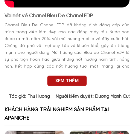
Vài nét về Chanel Bleu De Chanel EDP
Chanel Bleu De Chanel EDP đã khẳng định đẳng cấp của
mình trong việc làm đẹp cho các đấng mày râu. Nước hoa
được ra mắt năm 2014 với mùi hương mới lạ và đầy cuốn hút.
Chúng
đã phá vỡ mọi quy tắc và khuôn khổ, gây ấn tượng
mạnh cho người dùng. Mùi hương của Bleu de Chanel EDP là
sự pha trộn hoàn hảo giữa những nốt hương nam tính, nồng
nàn. Kết hợp cùng các nốt hương tươi mát, mang lại cho
người dùng cảm giác tươi mới và quyến rũ.
XEM THÊM
Tác giả:
Thu Hương
Người kiểm duyệt:
Dương Mạnh Cườ
KHÁCH HÀNG TRẢI NGHIỆM SẢN PHẨM TẠI
APANICHE