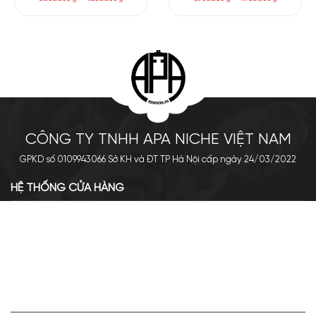
CÔNG TY TNHH APA NICHE VIỆT NAM
GPKD số 0109943066 Sở KH và ĐT TP Hà Nội cấp ngày 24/03/2022
HỆ THỐNG CỬA HÀNG
Cơ sở chính: 438 Tây Sơn - Đống Đa - Hà Nội
Hotline: 0961.596.333
Chi nhánh: Số 05, Lô OC 5-2, KĐT Shining City, Sơn La
Hotline: 085.90.66666
VỀ APA NICHE