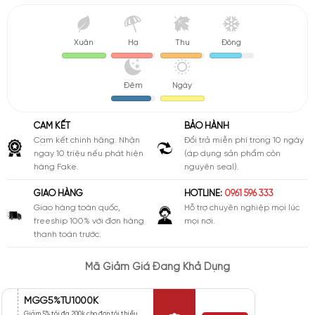
Xuân
Hạ
Thu
Đông
Đêm
Ngày
CAM KẾT
BẢO HÀNH
Cam kết chính hãng. Nhận
Đổi trả miễn phí trong 10 ngày
ngay 10 triệu nếu phát hiện
(áp dụng sản phẩm còn
hàng Fake.
nguyên seal).
GIAO HÀNG
HOTLINE:
0961 596 333
Giao hàng toàn quốc,
Hỗ trợ chuyên nghiệp mọi lúc
freeship 100% với đơn hàng
mọi nơi.
thanh toán trước.
Mã Giảm Giá Đang Khả Dụng
MGG5%TU1000K
Giảm 5% tối đa 200k cho đơn tối thiểu