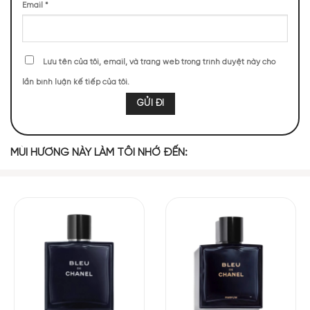
Email
*
Lưu tên của tôi, email, và trang web trong trình duyệt này cho
lần bình luận kế tiếp của tôi.
Mùi hương nước hoa Bleu De Chanel EDP lịch lãm
NHỮNG NOTE HƯƠNG THEO CẢM NHẬN
THỰC TẾ
MÙI HƯƠNG NÀY LÀM TÔI NHỚ ĐẾN:
2190 (13,28%)
1729 (10,48%)
1521 (9,22%)
1521 (9,22%)
1509 (9,15%)
1046 (6,34%)
992 (6,02%)
868 (5,26%)
830 (5,03%)
695 (4,21%)
TOP NOTES