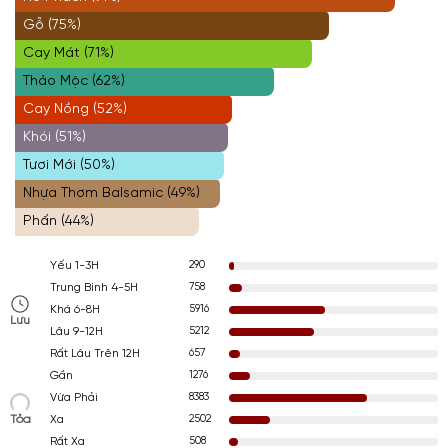
Gỗ (75%)
Cay Mát (71%)
Thảo Mộc (62%)
Cay Nồng (52%)
Khói (51%)
Tươi Mới (50%)
Nhựa Thơm Balsamic (49%)
Phấn (44%)
290
Yếu 1-3H
758
Trung Bình 4-5H
5916
Khá 6-8H
Lưu
5212
Lâu 9-12H
657
Rất Lâu Trên 12H
1276
Gần
8383
Vừa Phải
Tỏa
2502
Xa
508
Rất Xa