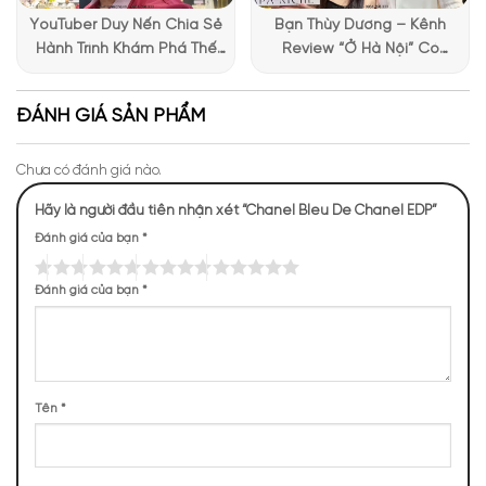
từ kim loại bóng loáng, với logo Chanel được khắc nổi bật
YouTuber Duy Nến Chia Sẻ
Bạn Thùy Dương – Kênh
trên bề mặt chai. Vẻ ngoài tạo nên một vẻ ngoài sang trọng
Hành Trình Khám Phá Thế
Review “Ở Hà Nội” Có
và đẳng cấp. Màu xanh đen trên chiếc áo chai tạo nên sự
Giới Hương Thơm Tại Apa
Những Trải Nghiệm Thú Vị Tại
mạnh mẽ đầy phong cách lịch lãm. Thiết kế đơn giản nhưng
Niche
Apa Niche
vẫn rất tinh tế, cho thấy đẳng cấp và chất lượng thương hiệu
ĐÁNH GIÁ SẢN PHẨM
nổi tiếng này.
Chưa có đánh giá nào.
Hãy là người đầu tiên nhận xét “Chanel Bleu De Chanel EDP”
Đánh giá của bạn
*
Đánh giá của bạn
*
Tên
*