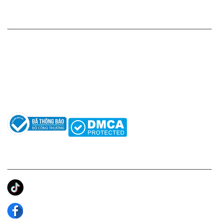
HỖ TRỢ KHÁCH HÀNG
Hotline: 0961596333
Hỗ trợ: hotro@apaniche.vn
Hướng dẫn sử dụng nước hoa
Câu hỏi thường gặp
Tác giả
KẾT NỐI CHÚNG TÔI
Ánh Apa Niche
Apa Niche