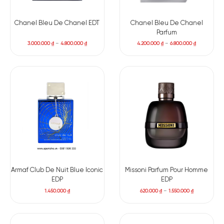
Chanel Bleu De Chanel EDT
Chanel Bleu De Chanel
Parfum
Bạc Hà
Chanh Vàng
Cam Bergamot
Bưởi
3.000.000
₫
–
4.800.000
₫
4.200.000
₫
–
6.800.000
₫
Hạt Rau
Anđêhít
Tiêu Hồng
Mùi/Ngò
MIDDLE NOTES
Hạt nhục đậu
Quả Dưa
Hoa Nhài
Gừng
khấu
BASE NOTES
Armaf Club De Nuit Blue Iconic
Missoni Parfum Pour Homme
EDP
EDP
1.450.000
₫
620.000
₫
–
1.550.000
₫
Gỗ Đàn Hương
Gỗ Tuyết Tùng
Hổ Phách
Nhang