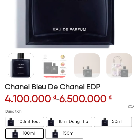
Chanel Bleu De Chanel EDP
4.100.000
₫
6.500.000
₫
–
XÓA
Dung tích
100ml Test
10ml Dùng Thử
50ml
100ml
150ml