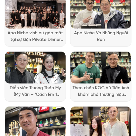
Apa Niche vinh dự góp mặt
Apa Niche Và Những Người
tại sự kiện Private Dinner
Bạn
đặc biệt của Lattafa
Vietnam
Diễn viên Trương Thảo My
Theo chân KOC Vũ Tiến Anh
(Mỹ Vân – “Cách Em 1
khám phá thương hiệu
Millimet”) ghé Apa Niche và
Lattafa tại Apa Niche
chia sẻ trải nghiệm chọn
Thiết kế chai nước hoa Bleu De Chanel Eau De Parfum
nước hoa đầy thú vị
Chanel Bleu EDP là chai
nước hoa Chanel chính hãng
được
thiết kế với tinh thần đơn giản và thanh lịch. Vỏ chai được làm