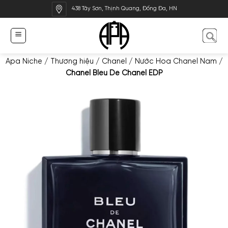
Bỏ
438 Tây Sơn, Thịnh Quang, Đống Đa, HN
qua
nội
dung
Apa Niche
/
Thương hiệu
/
Chanel
/
Nước Hoa Chanel Nam
/
Chanel Bleu De Chanel EDP