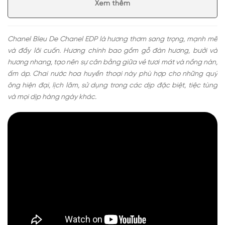
Xem thêm
Mùi hương nước hoa Bleu De Chanel EDP lịch lãm
Có nên mua nước hoa nam Chanel Bleu De Chanel
EDP
Chanel Bleu De Chanel EDP là hương thơm sang trọng, mạnh mẽ
và đầy lôi cuốn. Hương chính bao gồm gỗ đàn hương, bưởi và
hương nhang, tạo nên sự cân bằng giữa vẻ tươi mát và nồng nàn,
ấm áp. Chai nước hoa huyền thoại này phù hợp cho những quý
ông hiện đại, lịch lãm, sử dụng trong các dịp đặc biệt, tiệc tùng
và mọi dịp hàng ngày khác.