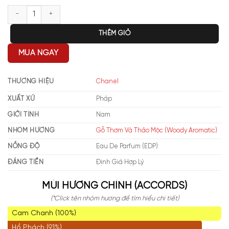
Chanel Bleu De Chanel EDP số lượng
THÊM GIỎ
MUA NGAY
THƯƠNG HIỆU
Chanel
XUẤT XỨ
Pháp
GIỚI TÍNH
Nam
NHÓM HƯƠNG
Gỗ Thơm Và Thảo Mộc (Woody Aromatic)
NỒNG ĐỘ
Eau De Parfum (EDP)
ĐÁNG TIỀN
Định Giá Hợp Lý
MÙI HƯƠNG CHÍNH (ACCORDS)
(*Click tên nhóm hương để tìm hiểu chi tiết)
Cam Chanh (100%)
Hổ Phách (91%)