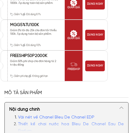
1000k. Áp dụng toàn bộ sản phẩm.
DÙNG NGAY
GIẢM GIÁ
Giảm %
Đã dùng 81%
MGG5%TU100K
Giảm 5% tối đa 25k cho đơn tối thiểu
100k. Áp dụng toàn bộ sản phẩm.
DÙNG NGAY
GIẢM GIÁ
Giảm %
Đã dùng 92%
FREESHIP50P2000K
Giảm 50% phí ship cho đơn hàng từ 2
triệu đồng
DÙNG NGAY
FREESHIP
Giảm phí ship
Không giới hạn
MÔ TẢ SẢN PHẨM
Nội dung chính
Vài nét về Chanel Bleu De Chanel EDP
Thiết kế chai nước hoa Bleu De Chanel Eau De
Parfum