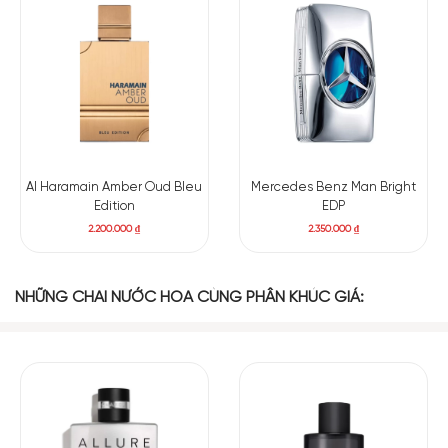
Nhựa
Gỗ Hổ Phách
Hoắc Hương
Labdanum
Nước hoa nam Bleu EDP
của Chanel được mở đầu bằng một
hương vị ngọt ngào và tươi mát từ cam Bergamot và bưởi,
cùng với sự xuất hiện của bạc hà – nốt hương mang lại cảm
giác sảng khoái và mát lạnh. Sau đó, nó chuyển dần sang sự
ấm áp và quyến rũ của nhục đậu khấu, tiêu hồng, gừng cùng
một chút hoa và nhựa cây, khiến hương thơm trở nên nam
Al Haramain Amber Oud Bleu
Mercedes Benz Man Bright
tính hơn hẳn.
Edition
EDP
2.200.000
₫
2.350.000
₫
Cuối cùng, lớp hương gỗ và hổ phách giúp Bleu de Chanel
EDP có độ bám tỏa lâu dài, mang lại một ấn tượng mạnh mẽ
nhưng tinh tế, không quá nặng nề mà vẫn đầy sức hút. Đây là
NHỮNG CHAI NƯỚC HOA CÙNG PHÂN KHÚC GIÁ:
một lựa chọn hoàn hảo cho những ai yêu thích sự sang trọng
và lịch lãm trong một chai nước hoa.