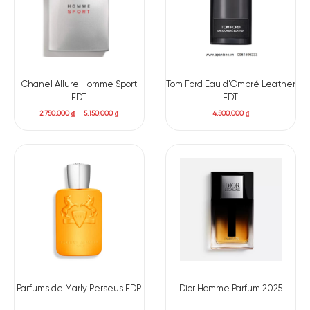
Chanel Allure Homme Sport
Tom Ford Eau d’Ombré Leather
EDT
EDT
2.750.000
₫
–
5.150.000
₫
4.500.000
₫
Có nên mua nước hoa nam Chanel Bleu De Chanel
EDP
Với khả năng lưu hương đến 12 tiếng đồng hồ,
Chanel Bleu De
Parfums de Marly Perseus EDP
Dior Homme Parfum 2025
Chanel EDP
là sự lựa chọn
hoàn hảo
thay chủ nhân khẳng định