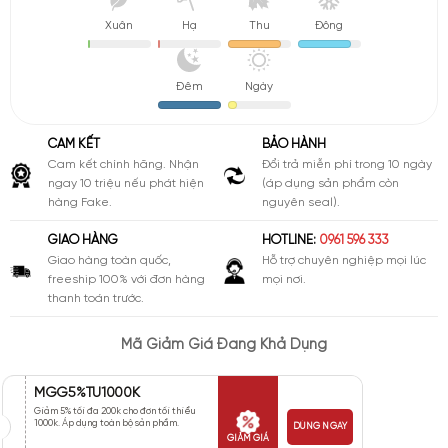
Xuân
Hạ
Thu
Đông
Đêm
Ngày
CAM KẾT
BẢO HÀNH
Cam kết chính hãng. Nhận
Đổi trả miễn phí trong 10 ngày
ngay 10 triệu nếu phát hiện
(áp dụng sản phẩm còn
hàng Fake.
nguyên seal).
GIAO HÀNG
HOTLINE:
0961 596 333
Giao hàng toàn quốc,
Hỗ trợ chuyên nghiệp mọi lúc
freeship 100% với đơn hàng
mọi nơi.
thanh toán trước.
Mã Giảm Giá Đang Khả Dụng
MGG5%TU1000K
Giảm 5% tối đa 200k cho đơn tối thiểu
1000k. Áp dụng toàn bộ sản phẩm.
DÙNG NGAY
GIẢM GIÁ