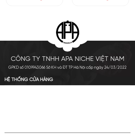
CÔNG TY TNHH APA NICHE VIỆT NAM
GPKD số 0109943066 Sở KH và ĐT TP Hà Nội cấp ngày 24/03/2022
HỆ THỐNG CỬA HÀNG
Cơ sở chính: 438 Tây Sơn - Đống Đa - Hà Nội
Hotline: 0961.596.333
Chi nhánh: Số 05, Lô OC 5-2, KĐT Shining City, Sơn La
Hotline: 085.90.66666
VỀ APA NICHE