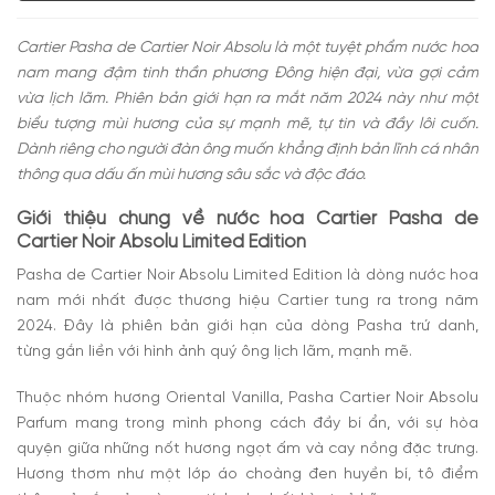
Đánh giá mùi hương của Pasha Noir Absolu Cartier
Có nên mua nước hoa Cartier Pasha de Cartier Noir
Cartier Pasha de Cartier Noir Absolu là một tuyệt phẩm nước hoa
Absolu hay không?
nam mang đậm tinh thần phương Đông hiện đại, vừa gợi cảm
vừa lịch lãm. Phiên bản giới hạn ra mắt năm 2024 này như một
biểu tượng mùi hương của sự mạnh mẽ, tự tin và đầy lôi cuốn.
Dành riêng cho người đàn ông muốn khẳng định bản lĩnh cá nhân
thông qua dấu ấn mùi hương sâu sắc và độc đáo.
Giới thiệu chung về nước hoa Cartier Pasha de
Cartier Noir Absolu Limited Edition
Pasha de Cartier Noir Absolu Limited Edition là dòng nước hoa
nam mới nhất được thương hiệu Cartier tung ra trong năm
2024. Đây là phiên bản giới hạn của dòng Pasha trứ danh,
từng gắn liền với hình ảnh quý ông lịch lãm, mạnh mẽ.
Thuộc nhóm hương Oriental Vanilla, Pasha Cartier Noir Absolu
Parfum mang trong mình phong cách đầy bí ẩn, với sự hòa
quyện giữa những nốt hương ngọt ấm và cay nồng đặc trưng.
Hương thơm như một lớp áo choàng đen huyền bí, tô điểm