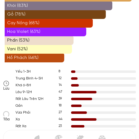
Khói (83%)
Gỗ (78%)
Cay Nồng (68%)
Hoa Violet (63%)
Phấn (53%)
Vani (52%)
Hổ Phách (46%)
8
Yếu 1-3H
12
Trung Bình 4-5H
14
Khá 6-8H
Lưu
47
Lâu 9-12H
39
Rất Lâu Trên 12H
18
Gần
27
Vừa Phải
Tỏa
44
Xa
23
Rất Xa