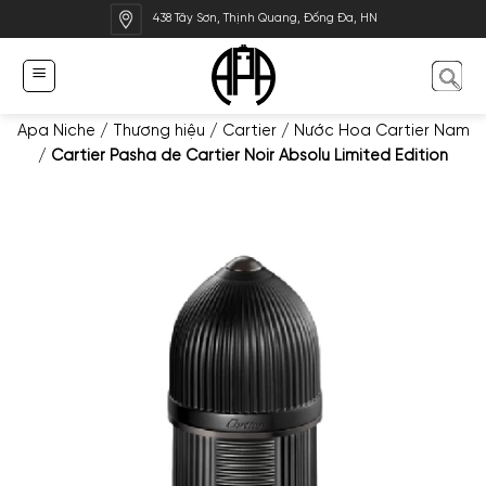
Bỏ
438 Tây Sơn, Thịnh Quang, Đống Đa, HN
qua
nội
dung
Apa Niche
/
Thương hiệu
/
Cartier
/
Nước Hoa Cartier Nam
/
Cartier Pasha de Cartier Noir Absolu Limited Edition