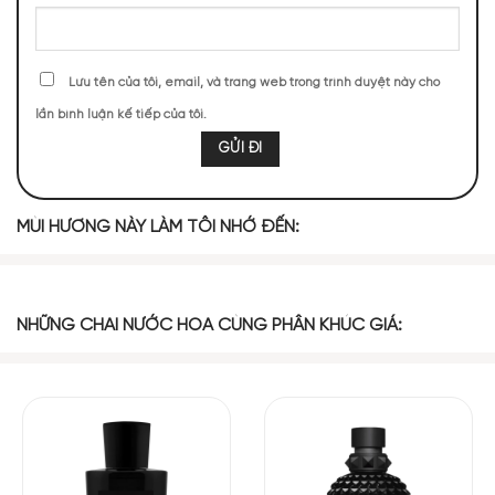
Đánh giá mùi hương của Pasha Noir Absolu Cartier
NHỮNG NOTE HƯƠNG THEO CẢM NHẬN
Lưu tên của tôi, email, và trang web trong trình duyệt này cho
THỰC TẾ
lần bình luận kế tiếp của tôi.
134 (18,48%)
112 (15,45%)
112 (15,45%)
106 (14,62%)
87 (12,00%)
87 (12,00%)
87 (12,00%)
MÙI HƯƠNG NÀY LÀM TÔI NHỚ ĐẾN:
BASE NOTES
NHỮNG CHAI NƯỚC HOA CÙNG PHÂN KHÚC GIÁ:
Caramen
Nốt Hương Cay
Kẹo Kéo
Khói
Hoa Violet
Đậu Tonka
Nốt Hương Gỗ