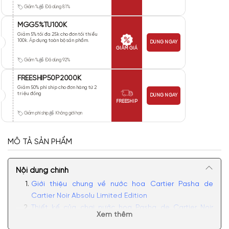
Giảm %
Đã dùng 81%
MGG5%TU100K
Giảm 5% tối đa 25k cho đơn tối thiểu
100k. Áp dụng toàn bộ sản phẩm.
DÙNG NGAY
GIẢM GIÁ
Giảm %
Đã dùng 92%
FREESHIP50P2000K
Giảm 50% phí ship cho đơn hàng từ 2
triệu đồng
DÙNG NGAY
FREESHIP
Giảm phí ship
Không giới hạn
MÔ TẢ SẢN PHẨM
Nội dung chính
Giới thiệu chung về nước hoa Cartier Pasha de
Cartier Noir Absolu Limited Edition
Thiết kế của chai nước hoa Pasha de Cartier Noir
Xem thêm
Absolu