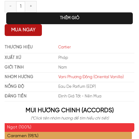
Cartier Pasha de Cartier Noir Absolu Limited Edition số lượng
THÊM GIỎ
MUA NGAY
THƯƠNG HIỆU
Cartier
XUẤT XỨ
Pháp
GIỚI TÍNH
Nam
NHÓM HƯƠNG
Vani Phương Đông (Oriental Vanilla)
NỒNG ĐỘ
Eau De Parfum (EDP)
ĐÁNG TIỀN
Định Giá Tốt - Nên Mua
MÙI HƯƠNG CHÍNH (ACCORDS)
(*Click tên nhóm hương để tìm hiểu chi tiết)
Ngọt (100%)
Caramen (98%)