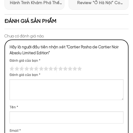
Hành Trình Khám Phá Thế
Review “Ở Hà Nội” Có
Giới Hương Thơm Tại Apa
Những Trải Nghiệm Thú Vị Tại
Niche
Apa Niche
ĐÁNH GIÁ SẢN PHẨM
Chưa có đánh giá nào.
Hãy là người đầu tiên nhận xét “Cartier Pasha de Cartier Noir
Absolu Limited Edition”
Đánh giá của bạn
*
Đánh giá của bạn
*
Tên
*
Email
*