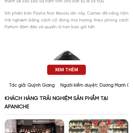
thêm vẻ sắc sảo và nam tính cho bất kỳ ai sở hữu.
Với phiên bản Pasha Noir Absolu lần này, Cartier đã nâng tầm
trải nghiệm bằng cách cô đọng mùi hương theo phong cách
Parfum đậm đặc và quyến rũ hơn bao giờ hết.
XEM THÊM
Tác giả:
Quỳnh Giang
Người kiểm duyệt:
Dương Mạnh Cư
KHÁCH HÀNG TRẢI NGHIỆM SẢN PHẨM TẠI
APANICHE