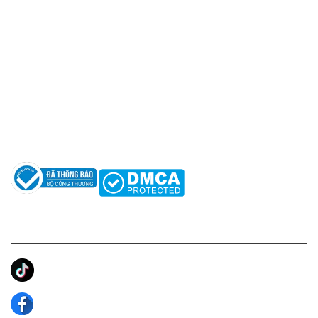
HỖ TRỢ KHÁCH HÀNG
Hotline: 0961596333
Hỗ trợ: hotro@apaniche.vn
Hướng dẫn sử dụng nước hoa
Câu hỏi thường gặp
Tác giả
KẾT NỐI CHÚNG TÔI
Ánh Apa Niche
Apa Niche