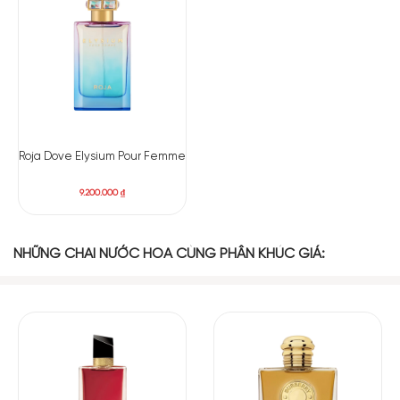
biểu tượng vượt thời gian, tồn tại và trường tồn trong cuộc
sống thay đổi không ngừng của thế giới.
Roja Dove Elysium Pour Femme
9.200.000
₫
NHỮNG CHAI NƯỚC HOA CÙNG PHÂN KHÚC GIÁ: