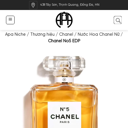
Bỏ
438 Tây Sơn, Thịnh Quang, Đống Đa, HN
qua
nội
dung
Apa Niche
/
Thương hiệu
/
Chanel
/
Nước Hoa Chanel Nữ
/
Chanel No5 EDP