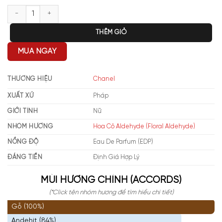
Chanel No5 EDP số lượng
THÊM GIỎ
MUA NGAY
THƯƠNG HIỆU
Chanel
XUẤT XỨ
Pháp
GIỚI TÍNH
Nữ
NHÓM HƯƠNG
Hoa Cỏ Aldehyde (Floral Aldehyde)
NỒNG ĐỘ
Eau De Parfum (EDP)
ĐÁNG TIỀN
Định Giá Hợp Lý
MÙI HƯƠNG CHÍNH (ACCORDS)
(*Click tên nhóm hương để tìm hiểu chi tiết)
Gỗ (100%)
Andehit (84%)