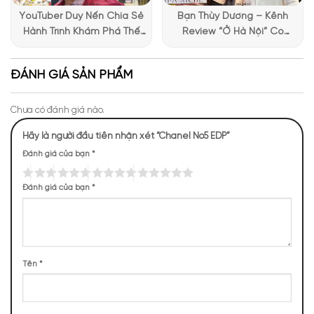
Đây là một trong những chai nước hoa đã tạo nên cơn sốt và
YouTuber Duy Nến Chia Sẻ
Bạn Thùy Dương – Kênh
làm điên đảo cả thế giới nước hoa. Màu vàng óng ánh của
Hành Trình Khám Phá Thế
Review “Ở Hà Nội” Có
chai
nước hoa
thể hiện sự tinh khôi và rạng rỡ của những tia
Giới Hương Thơm Tại Apa
Những Trải Nghiệm Thú Vị Tại
nắng. Thiết kế của chai đơn giản, không cầu kỳ, với tên gọi
Niche
Apa Niche
được in gọn gàng trên bề mặt chai. Tất cả tạo nên một cảm
ĐÁNH GIÁ SẢN PHẨM
giác tinh tế và sang trọng cho chai nước hoa.
Chưa có đánh giá nào.
Hãy là người đầu tiên nhận xét “Chanel No5 EDP”
Đánh giá của bạn
*
Đánh giá của bạn
*
Tên
*