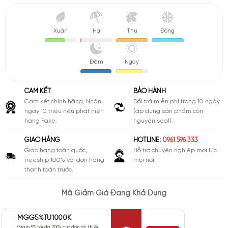
Xuân
Hạ
Thu
Đông
Đêm
Ngày
CAM KẾT
BẢO HÀNH
Cam kết chính hãng. Nhận
Đổi trả miễn phí trong 10 ngày
ngay 10 triệu nếu phát hiện
(áp dụng sản phẩm còn
hàng Fake.
nguyên seal).
GIAO HÀNG
HOTLINE:
0961 596 333
Giao hàng toàn quốc,
Hỗ trợ chuyên nghiệp mọi lúc
freeship 100% với đơn hàng
mọi nơi.
thanh toán trước.
Mã Giảm Giá Đang Khả Dụng
MGG5%TU1000K
Giảm 5% tối đa 200k cho đơn tối thiểu