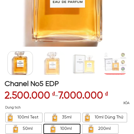
Chanel No5 EDP
2.500.000
₫
7.000.000
₫
–
XÓA
Dung tích
100ml Test
35ml
10ml Dùng Thử
50ml
100ml
200ml