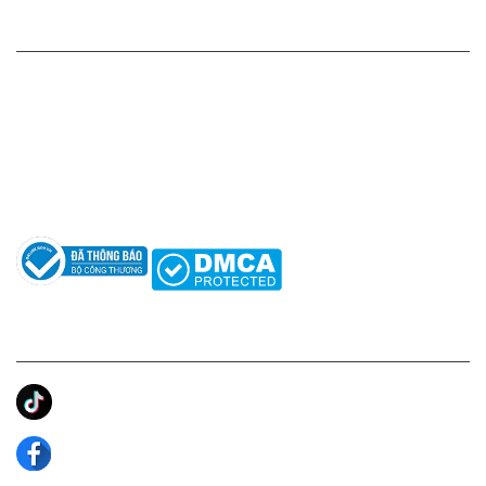
HỖ TRỢ KHÁCH HÀNG
Hotline: 0961596333
Hỗ trợ: hotro@apaniche.vn
Hướng dẫn sử dụng nước hoa
Câu hỏi thường gặp
Tác giả
KẾT NỐI CHÚNG TÔI
Ánh Apa Niche
Apa Niche