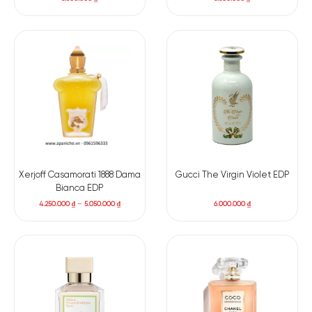
Xerjoff Casamorati 1888 Dama
Gucci The Virgin Violet EDP
Bianca EDP
4.250.000
₫
–
5.050.000
₫
6.000.000
₫