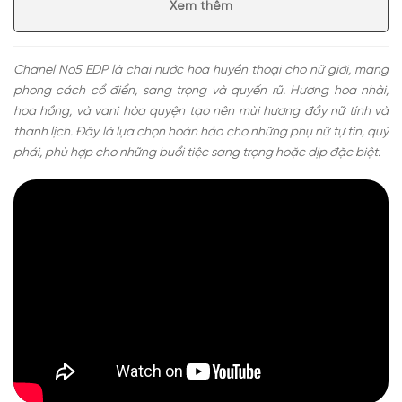
Xem thêm
tế
Có nên mua nước hoa nữ Chanel No5 EDP
Chanel No5 EDP là chai nước hoa huyền thoại cho nữ giới, mang
phong cách cổ điển, sang trọng và quyến rũ. Hương hoa nhài,
hoa hồng, và vani hòa quyện tạo nên mùi hương đầy nữ tính và
thanh lịch. Đây là lựa chọn hoàn hảo cho những phụ nữ tự tin, quý
phái, phù hợp cho những buổi tiệc sang trọng hoặc dịp đặc biệt.