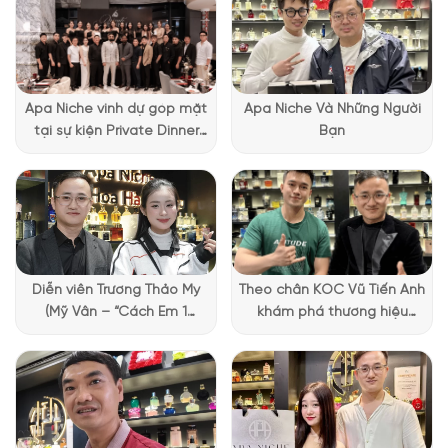
Apa Niche vinh dự góp mặt
Apa Niche Và Những Người
tại sự kiện Private Dinner
Bạn
đặc biệt của Lattafa
Vietnam
Diễn viên Trương Thảo My
Theo chân KOC Vũ Tiến Anh
(Mỹ Vân – “Cách Em 1
khám phá thương hiệu
Millimet”) ghé Apa Niche và
Lattafa tại Apa Niche
chia sẻ trải nghiệm chọn
nước hoa đầy thú vị
Thiết kế chai nước hoa No5 EDP
Nước hoa No5 EDP
mang trong mình một hương thơm phức
tạp và tinh tế, với thiết kế chai đơn giản và cổ điển chữ nhật.