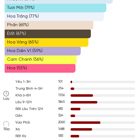
Tươi Mới (79%)
Hoa Trắng (77%)
Phấn (69%)
Đất (67%)
Hoa Vàng (65%)
Hoa Diên Vĩ (59%)
Cam Chanh (56%)
Hoa (55%)
101
Yếu 1-3H
254
Trung Bình 4-5H
1556
Khá 6-8H
Lưu
1845
Lâu 9-12H
682
Rất Lâu Trên 12H
324
Gần
2060
Vừa Phải
Tỏa
1488
Xa
583
Rất Xa