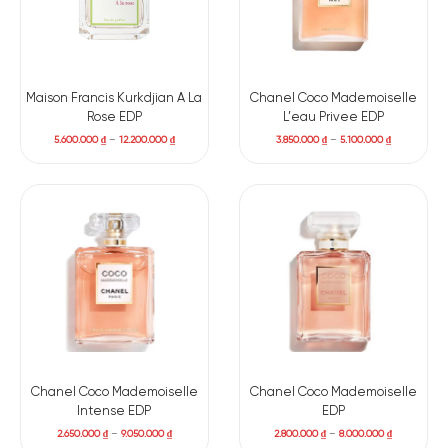
Maison Francis Kurkdjian A La
Chanel Coco Mademoiselle
Rose EDP
L’eau Privee EDP
5.600.000
₫
–
12.200.000
₫
3.850.000
₫
–
5.100.000
₫
Chanel Coco Mademoiselle
Chanel Coco Mademoiselle
Intense EDP
EDP
2.650.000
₫
–
9.050.000
₫
2.800.000
₫
–
8.000.000
₫