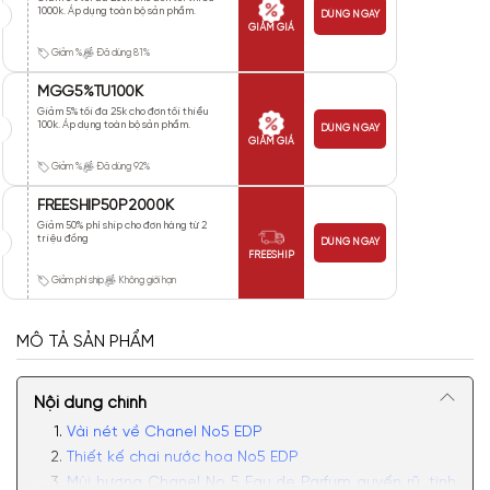
1000k. Áp dụng toàn bộ sản phẩm.
DÙNG NGAY
GIẢM GIÁ
Giảm %
Đã dùng 81%
MGG5%TU100K
Giảm 5% tối đa 25k cho đơn tối thiểu
100k. Áp dụng toàn bộ sản phẩm.
DÙNG NGAY
GIẢM GIÁ
Giảm %
Đã dùng 92%
FREESHIP50P2000K
Giảm 50% phí ship cho đơn hàng từ 2
triệu đồng
DÙNG NGAY
FREESHIP
Giảm phí ship
Không giới hạn
MÔ TẢ SẢN PHẨM
Nội dung chính
Vài nét về Chanel No5 EDP
Thiết kế chai nước hoa No5 EDP
Mùi hương Chanel No 5 Eau de Parfum quyến rũ, tinh