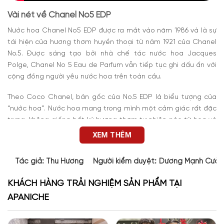
Vài nét về Chanel No5 EDP
Nước hoa
Chanel No5 EDP
được ra mắt vào năm 1986 và là sự
tái hiện của hương thơm huyền thoại từ năm 1921 của Chanel
No.5. Được sáng tạo bởi nhà chế tác nước hoa Jacques
Polge, Chanel No 5 Eau de Parfum vẫn tiếp tục ghi dấu ấn với
cộng đồng người yêu nước hoa trên toàn cầu.
Theo Coco Chanel, bản gốc của No.5 EDP là biểu tượng của
“nước hoa”. Nước hoa mang trong mình một cảm giác rất đặc
trưng, không giống bất kỳ hương thơm tự nhiên nào từ hoa và
cỏ. Chai
nước hoa của Chanel
này tỏa sáng với phong cách
XEM THÊM
quyến rũ, dịu dàng và nữ tính. Chúng đại diện cho một tác
phẩm hòa ca của nhiều thành phần cao cấp.
Nước hoa
được
Tác giả:
Thu Hương
Người kiểm duyệt:
Dương Mạnh Cườ
tạo nên bởi những đôi bàn tay tài hoa trong ngành công
nghiệp nước hoa.
KHÁCH HÀNG TRẢI NGHIỆM SẢN PHẨM TẠI
APANICHE