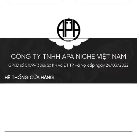
CÔNG TY TNHH APA NICHE VIỆT NAM
GPKD số 0109943066 Sở KH và ĐT TP Hà Nội cấp ngày 24/03/2022
HỆ THỐNG CỬA HÀNG
Cơ sở chính: 438 Tây Sơn - Đống Đa - Hà Nội
Hotline: 0961.596.333
Chi nhánh: Số 05, Lô OC 5-2, KĐT Shining City, Sơn La
Hotline: 085.90.66666
VỀ APA NICHE