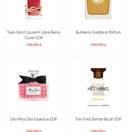
Yves Saint Laurent Libre Berry
Burberry Goddess Parfum
Crush EDP
5.250.000
₫
5.500.000
₫
HẾT HÀNG
Dior Miss Dior Essence EDP
Tom Ford Santal Blush EDP
5.600.000
₫
5.500.000
₫