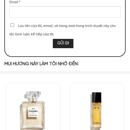
Email
*
Mùi hương Chanel No 5 Eau de Parfum quyến rũ, tinh
tế
NHỮNG NOTE HƯƠNG THEO CẢM NHẬN
Lưu tên của tôi, email, và trang web trong trình duyệt này cho
THỰC TẾ
lần bình luận kế tiếp của tôi.
1825 (17,68%)
1193 (11,55%)
991 (9,60%)
849 (8,22%)
787 (7,62%)
678 (6,57%)
612 (5,93%)
567 (5,49%)
MÙI HƯƠNG NÀY LÀM TÔI NHỚ ĐẾN:
548 (5,31%)
516 (5,00%)
TOP NOTES
Tinh Dầu Hoa
Hoa Ngọc Lan
Cam Bergamot
Anđêhít
Cam Đắng
Tây