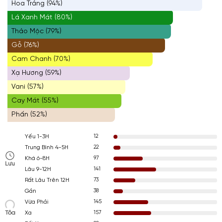
Hoa Trắng (94%)
Lá Xanh Mát (80%)
Thảo Mộc (79%)
Gỗ (76%)
Cam Chanh (70%)
Xạ Hương (59%)
Vani (57%)
Cay Mát (55%)
Phấn (52%)
12
Yếu 1-3H
22
Trung Bình 4-5H
97
Khá 6-8H
Lưu
141
Lâu 9-12H
73
Rất Lâu Trên 12H
38
Gần
145
Vừa Phải
Tỏa
157
Xa