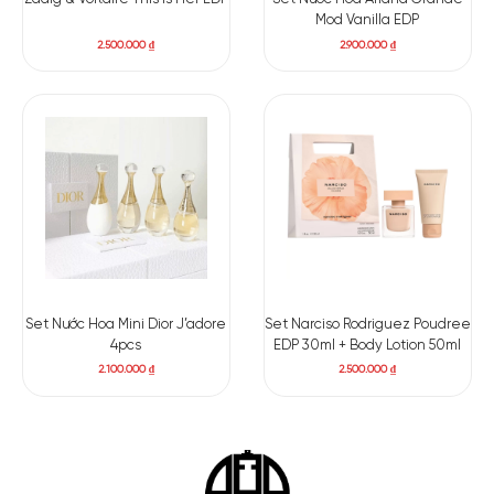
Mod Vanilla EDP
2.500.000
₫
2.900.000
₫
Set Nước Hoa Mini Dior J’adore
Set Narciso Rodriguez Poudree
4pcs
EDP 30ml + Body Lotion 50ml
2.100.000
₫
2.500.000
₫