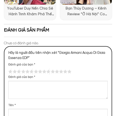
YouTuber Duy Nến Chia Sẻ
Bạn Thùy Dương – Kênh
Hành Trình Khám Phá Thế
Review “Ở Hà Nội” Có
Giới Hương Thơm Tại Apa
Những Trải Nghiệm Thú Vị Tại
Niche
Apa Niche
Mùi hương nước hoa Giò Gioia Essenza
ĐÁNH GIÁ SẢN PHẨM
NHỮNG NOTE HƯƠNG THEO CẢM NHẬN
Chưa có đánh giá nào.
THỰC TẾ
Hãy là người đầu tiên nhận xét “Giorgio Armani Acqua Di Gioia
Essenza EDP”
464 (22,39%)
433 (20,90%)
342 (16,51%)
271 (13,08%)
Đánh giá của bạn
*
212 (10,23%)
197 (9,51%)
153 (7,38%)
Đánh giá của bạn
*
TOP NOTES
Tên
*