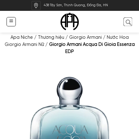
Bỏ
438 Tây Sơn, Thịnh Quang, Đống Đa, HN
qua
nội
dung
Apa Niche
/
Thương hiệu
/
Giorgio Armani
/
Nước Hoa
Giorgio Armani Nữ
/
Giorgio Armani Acqua Di Gioia Essenza
EDP