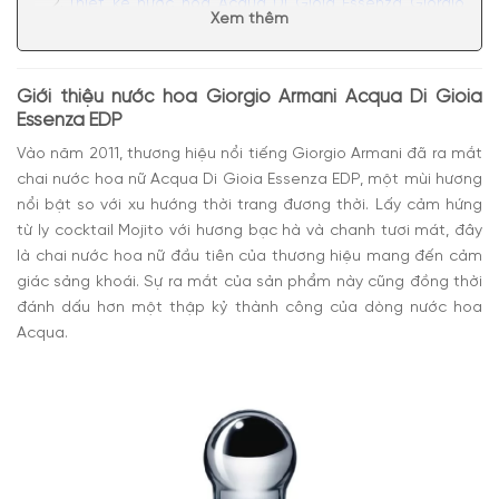
Thiết kế nước hoa Acqua Di Gioia Essenza Giorgio
Xem thêm
Armani
Mùi hương nước hoa Giò Gioia Essenza
Có nên mua nước hoa Giorgio Armani Acqua Di
Giới thiệu nước hoa Giorgio Armani Acqua Di Gioia
Gioia Essenza EDP
Essenza EDP
Vào năm 2011, thương hiệu nổi tiếng Giorgio Armani đã ra mắt
chai nước hoa nữ
Acqua Di Gioia Essenza EDP
, một mùi hương
nổi bật so với xu hướng thời trang đương thời. Lấy cảm hứng
từ ly cocktail Mojito với hương bạc hà và chanh tươi mát, đây
là chai nước hoa nữ đầu tiên của thương hiệu mang đến cảm
giác sảng khoái. Sự ra mắt của sản phẩm này cũng
đồng thời
đánh dấu hơn một thập kỷ thành công của dòng nước hoa
Acqua.