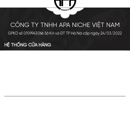
CÔNG TY TNHH APA NICHE VIỆT NAM
GPKD số 0109943066 Sở KH và ĐT TP Hà Nội cấp ngày 24/03/2022
HỆ THỐNG CỬA HÀNG
Cơ sở chính: 438 Tây Sơn - Đống Đa - Hà Nội
Hotline: 0961.596.333
Chi nhánh: Số 05, Lô OC 5-2, KĐT Shining City, Sơn La
Hotline: 085.90.66666
VỀ APA NICHE
Giới thiệu về Apa Niche
Tuyển dụng
Điều khoản sử dụng
Hoạt động của doanh nghiệp