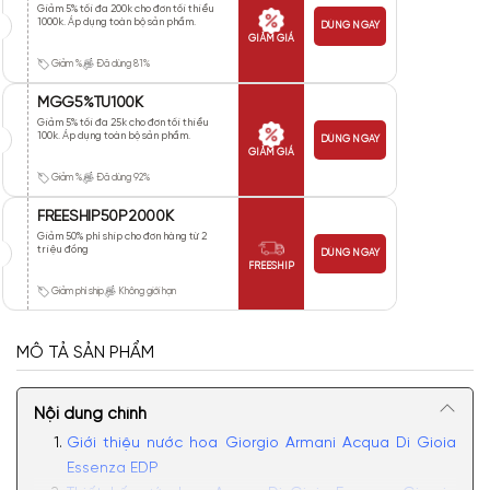
Giảm 5% tối đa 200k cho đơn tối thiểu
1000k. Áp dụng toàn bộ sản phẩm.
DÙNG NGAY
GIẢM GIÁ
Giảm %
Đã dùng 81%
MGG5%TU100K
Giảm 5% tối đa 25k cho đơn tối thiểu
100k. Áp dụng toàn bộ sản phẩm.
DÙNG NGAY
GIẢM GIÁ
Giảm %
Đã dùng 92%
FREESHIP50P2000K
Giảm 50% phí ship cho đơn hàng từ 2
triệu đồng
DÙNG NGAY
FREESHIP
Giảm phí ship
Không giới hạn
MÔ TẢ SẢN PHẨM
Nội dung chính
Giới thiệu nước hoa Giorgio Armani Acqua Di Gioia
Essenza EDP