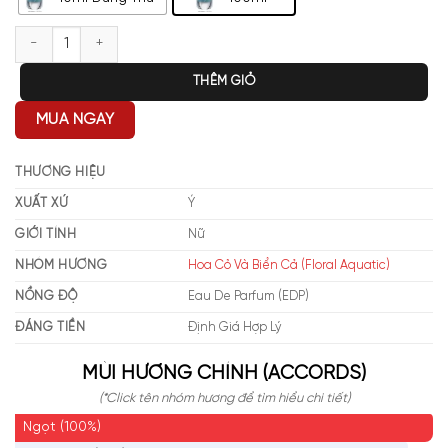
Giorgio Armani Acqua Di Gioia Essenza EDP số lượng
THÊM GIỎ
MUA NGAY
THƯƠNG HIỆU
XUẤT XỨ
Ý
GIỚI TÍNH
Nữ
NHÓM HƯƠNG
Hoa Cỏ Và Biển Cả (Floral Aquatic)
NỒNG ĐỘ
Eau De Parfum (EDP)
ĐÁNG TIỀN
Định Giá Hợp Lý
MÙI HƯƠNG CHÍNH (ACCORDS)
(*Click tên nhóm hương để tìm hiểu chi tiết)
Ngọt (100%)