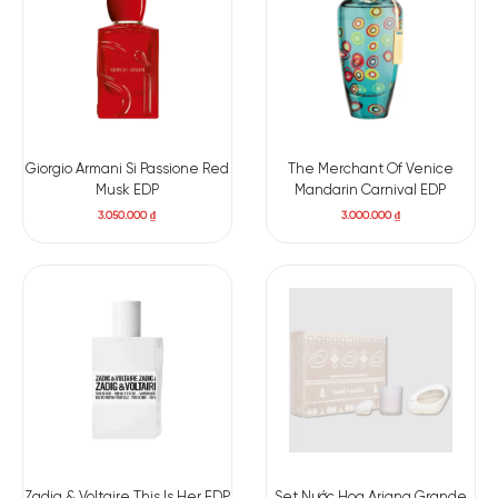
hay tại các bữa tiệc sang trọng, hương thơm của Acqua di
Gioia Essenza luôn tỏa sáng, tạo nên sự cuốn hút và duyên
dáng, phù hợp cho mọi hoàn cảnh.
Giorgio Armani Si Passione Red
The Merchant Of Venice
Musk EDP
Mandarin Carnival EDP
3.050.000
₫
3.000.000
₫
Zadig & Voltaire This Is Her EDP
Set Nước Hoa Ariana Grande