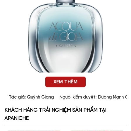
XEM THÊM
Tác giả:
Quỳnh Giang
Người kiểm duyệt:
Dương Mạnh Cư
Thiết kế nước hoa
Acqua Di Gioia Essenza Giorgio
KHÁCH HÀNG TRẢI NGHIỆM SẢN PHẨM TẠI
Armani
APANICHE
Acqua di Gioia Essenza
có thiết kế chai tương tự phiên bản
gốc nhưng mang những chi tiết đặc trưng riêng. Lọ nước hoa