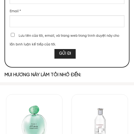
Tiêu Hồng
Chanh Vàng
Bạc Hà
Email
*
MIDDLE NOTES
Lưu tên của tôi, email, và trang web trong trình duyệt này cho
Hoa Nhài
lần bình luận kế tiếp của tôi.
BASE NOTES
MÙI HƯƠNG NÀY LÀM TÔI NHỚ ĐẾN:
Xạ Hương Tổng
Gỗ Tuyết Tùng
Hợp
Đường
Cashmeran
Phiên bản Essenza là một biến thể từ hương thơm hoa cỏ của
nước hoa
Acqua di Gioia
gốc, nhưng mang theo sự quyến rũ
độc đáo. Hương hồ tiêu hồng trong lớp hương đầu mang lại
cảm giác nóng bỏng đầy kích thích. Lớp hương giữa được làm
mới với ba loại chiết xuất quyến rũ từ hoa nhài, tạo nên một
tầng hương phong phú và đầy mê hoặc.