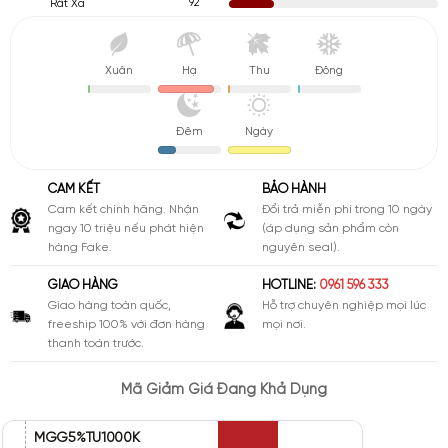
92
Rất Xa
Xuân
Hạ
Thu
Đông
Đêm
Ngày
CAM KẾT
BẢO HÀNH
Cam kết chính hãng. Nhận
Đổi trả miễn phí trong 10 ngày
ngay 10 triệu nếu phát hiện
(áp dụng sản phẩm còn
hàng Fake.
nguyên seal).
GIAO HÀNG
HOTLINE:
0961 596 333
Giao hàng toàn quốc,
Hỗ trợ chuyên nghiệp mọi lúc
freeship 100% với đơn hàng
mọi nơi.
thanh toán trước.
Mã Giảm Giá Đang Khả Dụng
MGG5%TU1000K