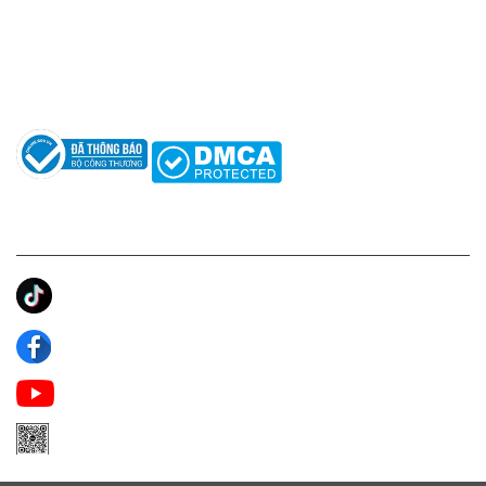
Hỗ trợ: hotro@apaniche.vn
Hướng dẫn sử dụng nước hoa
Câu hỏi thường gặp
Tác giả
KẾT NỐI CHÚNG TÔI
Ánh Apa Niche
Apa Niche
Apa Niche Nước Hoa Hàng Hiệu
Zalo Apa Niche