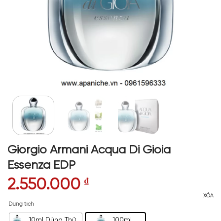
Giorgio Armani Acqua Di Gioia
Essenza EDP
2.550.000
₫
XÓA
Dung tích
10ml Dùng Thử
100ml