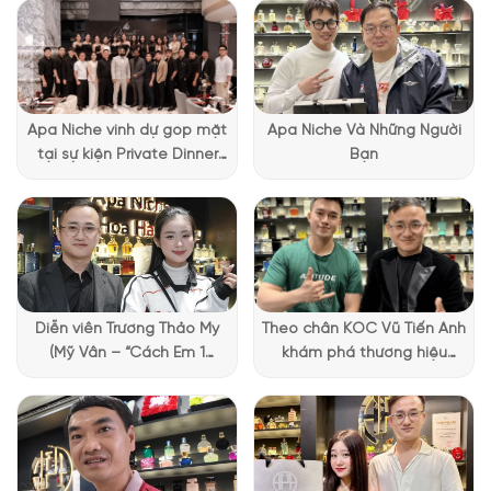
giữ nguyên hình dáng thanh lịch với những đường cong mềm
mại, tạo nên vẻ sang trọng.Trên thân chai, các họa tiết phản
chiếu màu bạc được trang trí tinh tế, tạo nên hiệu ứng ánh
sáng lấp lánh, làm tăng thêm sự cuốn hút và nổi bật cho sản
phẩm. Điểm nhấn chính là chiếc nắp chai tròn màu bạc ,
Apa Niche vinh dự góp mặt
Apa Niche Và Những Người
mang lại cảm giác kiêu sa và quý phái. Nắp chai không chỉ là
tại sự kiện Private Dinner
Bạn
một chi tiết thẩm mỹ mà còn thể hiện sự tỉ mỉ trong từng chi
đặc biệt của Lattafa
tiết của
thương hiệu Giorgio Armani
.
Vietnam
Diễn viên Trương Thảo My
Theo chân KOC Vũ Tiến Anh
(Mỹ Vân – “Cách Em 1
khám phá thương hiệu
Millimet”) ghé Apa Niche và
Lattafa tại Apa Niche
chia sẻ trải nghiệm chọn
nước hoa đầy thú vị