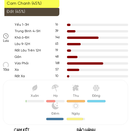
Cam Chanh (45%)
Đất (45%)
16
Yếu 1-3H
39
Trung Bình 4-5H
146
Khá 6-8H
Lưu
63
Lâu 9-12H
19
Rất Lâu Trên 12H
48
Gần
168
Vừa Phải
Tỏa
57
Xa
10
Rất Xa
Xuân
Hạ
Thu
Đông
Đêm
Ngày
CAM KẾT
BẢO HÀNH