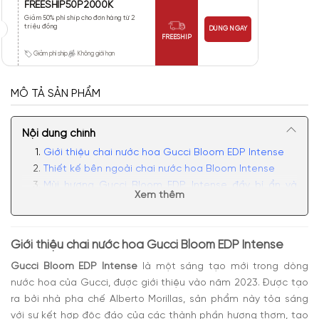
FREESHIP50P2000K
Giảm 50% phí ship cho đơn hàng từ 2
triệu đồng
DÙNG NGAY
FREESHIP
Giảm phí ship
Không giới hạn
MÔ TẢ SẢN PHẨM
Nội dung chính
Giới thiệu chai nước hoa Gucci Bloom EDP Intense
Thiết kế bên ngoài chai nước hoa Bloom Intense
Mùi hương Gucci Bloom EDP Intense đầy bí ẩn và
Xem thêm
quyến rũ
Có nên mua nước hoa Gucci Bloom EDP Intense
Giới thiệu chai nước hoa Gucci Bloom EDP Intense
Gucci Bloom EDP Intense
là một sáng tạo mới trong dòng
nước hoa của Gucci, được giới thiệu vào năm 2023. Được tạo
ra bởi nhà pha chế Alberto Morillas, sản phẩm này tỏa sáng
với sự kết hợp độc đáo của các thành phần hương thơm, tạo