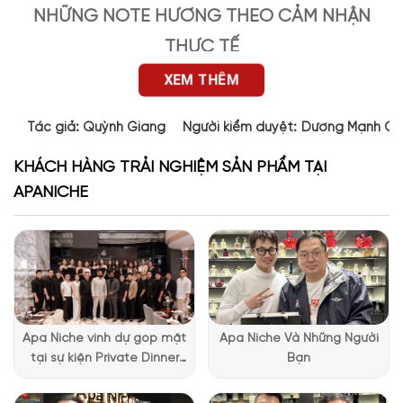
NHỮNG NOTE HƯƠNG THEO CẢM NHẬN
THỰC TẾ
XEM THÊM
180 (16,73%)
163 (15,15%)
146 (13,57%)
105 (9,76%)
Tác giả:
Quỳnh Giang
Người kiểm duyệt:
Dương Mạnh Cư
102 (9,48%)
100 (9,29%)
75 (6,97%)
73 (6,78%)
KHÁCH HÀNG TRẢI NGHIỆM SẢN PHẨM TẠI
70 (6,51%)
62 (5,76%)
APANICHE
TOP NOTES
Quýt
Gừng
Quả Lê
Apa Niche vinh dự góp mặt
Apa Niche Và Những Người
MIDDLE NOTES
tại sự kiện Private Dinner
Bạn
đặc biệt của Lattafa
Vietnam