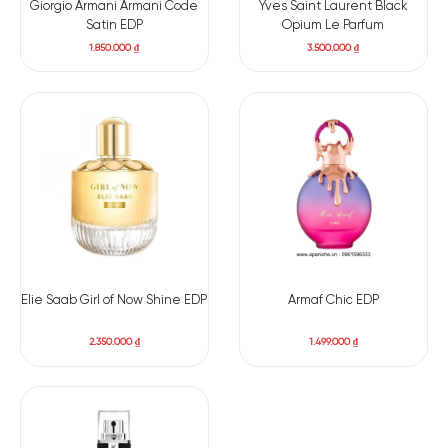
Giorgio Armani Armani Code
Yves Saint Laurent Black
Satin EDP
Opium Le Parfum
1.850.000
₫
3.500.000
₫
Elie Saab Girl of Now Shine EDP
Armaf Chic EDP
2.350.000
₫
1.499.000
₫