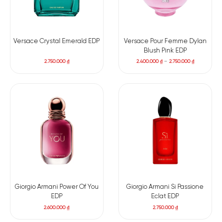
Versace Crystal Emerald EDP
Versace Pour Femme Dylan
Blush Pink EDP
2.750.000
₫
2.400.000
₫
–
2.750.000
₫
Giorgio Armani Power Of You
Giorgio Armani Si Passione
EDP
Eclat EDP
2.600.000
₫
2.750.000
₫