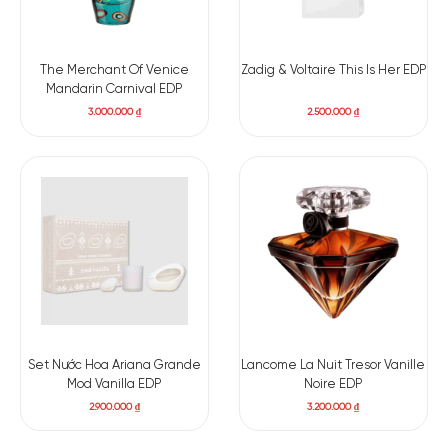
The Merchant Of Venice
Zadig & Voltaire This Is Her EDP
Mandarin Carnival EDP
3.000.000
₫
2.500.000
₫
Set Nước Hoa Ariana Grande
Lancome La Nuit Tresor Vanille
Mod Vanilla EDP
Noire EDP
2.900.000
₫
3.200.000
₫