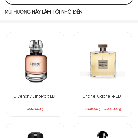
MÙI HƯƠNG NÀY LÀM TÔI NHỚ ĐẾN:
Givenchy L’Interdit EDP
Chanel Gabrielle EDP
3.050.000
₫
2.200.000
₫
–
4.300.000
₫