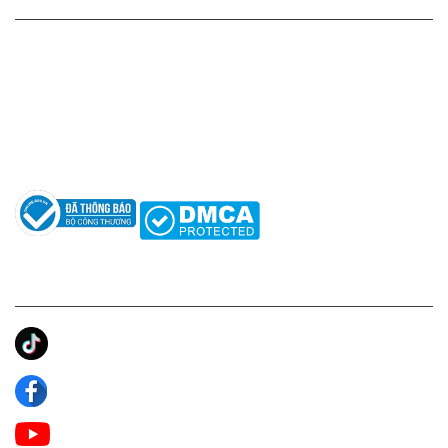
HỖ TRỢ KHÁCH HÀNG
Hotline: 0961596333
Hỗ trợ: hotro@apaniche.vn
Hướng dẫn sử dụng nước hoa
Câu hỏi thường gặp
Tác giả
KẾT NỐI CHÚNG TÔI
Ánh Apa Niche
Apa Niche
Apa Niche Nước Hoa Hàng Hiệu