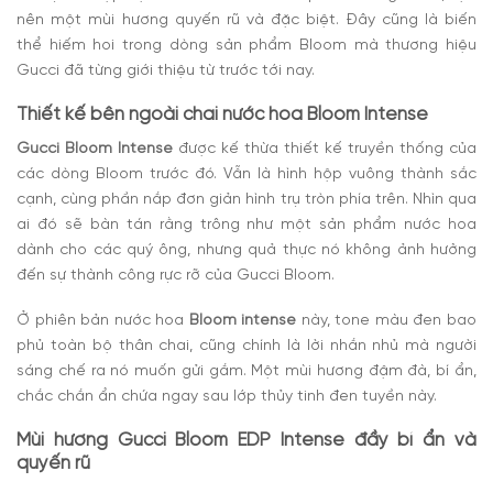
nên một mùi hương quyến rũ và đặc biệt. Đây cũng là biến
thể hiếm hoi trong dòng sản phẩm Bloom mà thương hiệu
Gucci đã từng giới thiệu từ trước tới nay.
Thiết kế bên ngoài chai nước hoa Bloom Intense
Gucci Bloom Intense
được kế thừa thiết kế truyền thống của
các dòng Bloom trước đó. Vẫn là hình hộp vuông thành sắc
cạnh, cùng phần nắp đơn giản hình trụ tròn phía trên. Nhìn qua
ai đó sẽ bàn tán rằng trông như một sản phẩm nước hoa
dành cho các quý ông, nhưng quả thực nó không ảnh hưởng
đến sự thành công rực rỡ của Gucci Bloom.
Ở phiên bản nước hoa
Bloom intense
này, tone màu đen bao
phủ toàn bộ thân chai, cũng chính là lời nhắn nhủ mà người
sáng chế ra nó muốn gửi gắm. Một mùi hương đậm đà, bí ẩn,
chắc chắn ẩn chứa ngay sau lớp thủy tinh đen tuyền này.
Mùi hương Gucci Bloom EDP Intense đầy bí ẩn và
quyến rũ