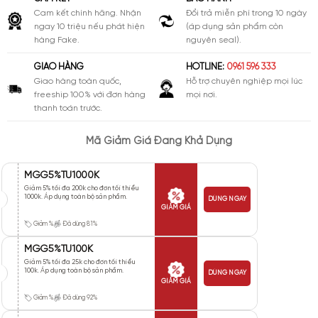
Cam kết chính hãng. Nhận
Đổi trả miễn phí trong 10 ngày
ngay 10 triệu nếu phát hiện
(áp dụng sản phẩm còn
hàng Fake.
nguyên seal).
GIAO HÀNG
HOTLINE:
0961 596 333
Giao hàng toàn quốc,
Hỗ trợ chuyên nghiệp mọi lúc
freeship 100% với đơn hàng
mọi nơi.
thanh toán trước.
Mã Giảm Giá Đang Khả Dụng
MGG5%TU1000K
Giảm 5% tối đa 200k cho đơn tối thiểu
1000k. Áp dụng toàn bộ sản phẩm.
DÙNG NGAY
GIẢM GIÁ
Giảm %
Đã dùng 81%
MGG5%TU100K
Giảm 5% tối đa 25k cho đơn tối thiểu
100k. Áp dụng toàn bộ sản phẩm.
DÙNG NGAY
GIẢM GIÁ
Giảm %
Đã dùng 92%