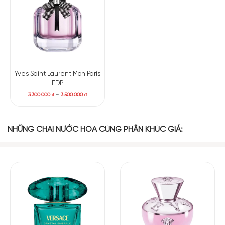
Yves Saint Laurent Mon Paris
EDP
3.300.000
₫
–
3.500.000
₫
NHỮNG CHAI NƯỚC HOA CÙNG PHÂN KHÚC GIÁ: