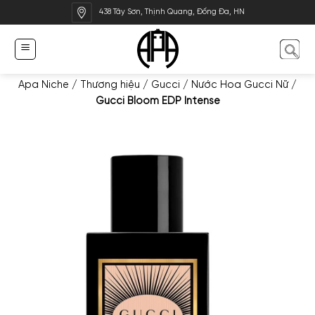
Bỏ
438 Tây Sơn, Thịnh Quang, Đống Đa, HN
qua
nội
dung
Apa Niche
/
Thương hiệu
/
Gucci
/
Nước Hoa Gucci Nữ
/
Gucci Bloom EDP Intense