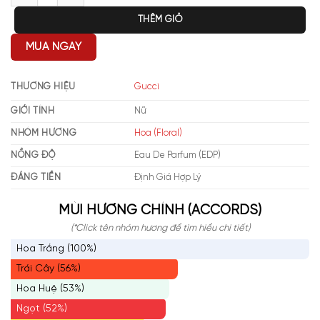
THÊM GIỎ
MUA NGAY
THƯƠNG HIỆU
Gucci
GIỚI TÍNH
Nữ
NHÓM HƯƠNG
Hoa (Floral)
NỒNG ĐỘ
Eau De Parfum (EDP)
ĐÁNG TIỀN
Định Giá Hợp Lý
MÙI HƯƠNG CHÍNH (ACCORDS)
(*Click tên nhóm hương để tìm hiểu chi tiết)
Hoa Trắng (100%)
Trái Cây (56%)
Hoa Huệ (53%)
Ngọt (52%)