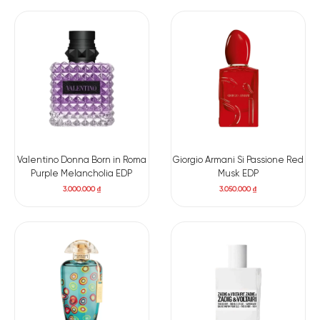
Valentino Donna Born in Roma
Giorgio Armani Si Passione Red
Purple Melancholia EDP
Musk EDP
3.000.000
₫
3.050.000
₫