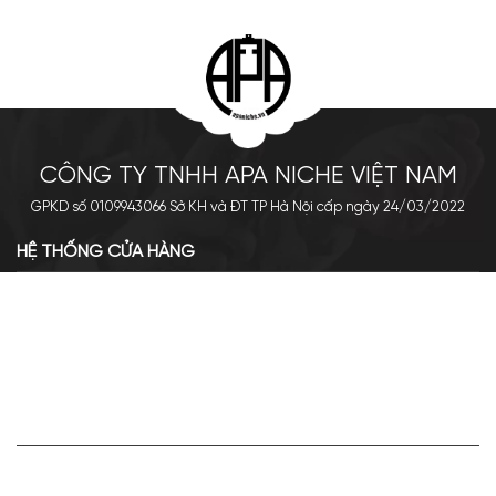
CÔNG TY TNHH APA NICHE VIỆT NAM
GPKD số 0109943066 Sở KH và ĐT TP Hà Nội cấp ngày 24/03/2022
HỆ THỐNG CỬA HÀNG
Cơ sở chính: 438 Tây Sơn - Đống Đa - Hà Nội
Hotline: 0961.596.333
Chi nhánh: Số 05, Lô OC 5-2, KĐT Shining City, Sơn La
Hotline: 085.90.66666
VỀ APA NICHE
Giới thiệu về Apa Niche