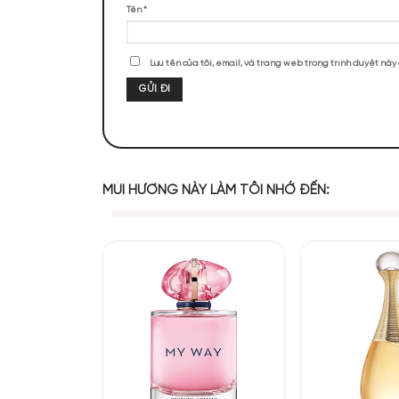
ĐÁNH GIÁ SẢN PHẨM
Chưa có đánh giá nào.
Hãy là người đầu tiên nhận xét “Gucci
Đánh giá của bạn
*
Đánh giá của bạn
*