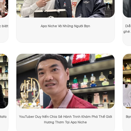
ng Mạnh Cường
Ngày cập nhật:
31/07/2026
1470 lượt x
PHẨM TẠI APANICHE