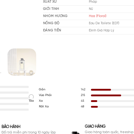
THƯƠNG HIỆU
Gu
XUẤT XỨ
Ph
GIỚI TÍNH
Nữ
NHÓM HƯƠNG
Hoa
NỒNG ĐỘ
Eau
ĐÁNG TIỀN
Đị
Gần
142