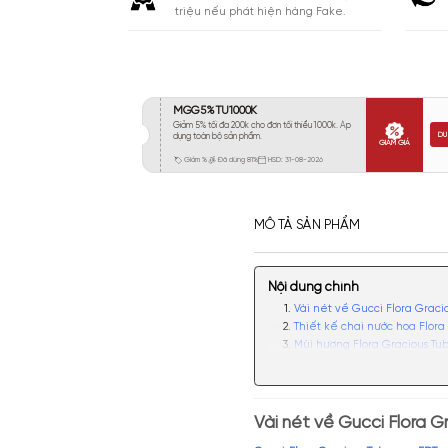
Khá 6-8H
186
Lưu
Lâu 9-12H
48
Rất Lâu Trên 12H
15
CAM KẾT
Cam kết chính hãng. Nhận ngay 10
triệu nếu phát hiện hàng Fake.
MÔ TẢ SẢN PHẨM