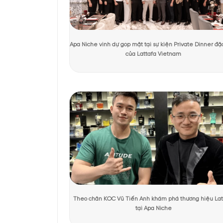
Tác giả:
Thu Hương
Người kiểm duyệt:
Dươ
KHÁCH HÀNG TRẢI NGHIỆM SẢN 