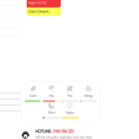
Hoa Hồng (49%)
cci
Lá Xanh Mát
(48%)
áp
Ngọt (47%)
Cam Chanh
 (Floral)
(47%)
 De Toilete (EDT)
nh Giá Hợp Lý
Xuân
Hạ
Thu