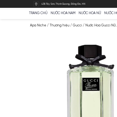
Bỏ
438 Tây Sơn, Thịnh Quang, Đống Đa, HN
qua
nội
TRANG CHỦ
NƯỚC HOA NAM
NƯỚC HOA N
dung
Apa Niche
/
Thương hiệu
/
Gucci
/
Nước Ho