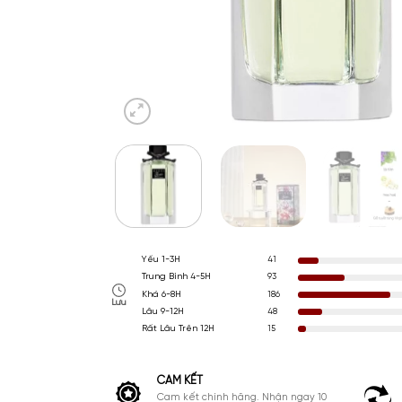
Yếu 1-3H
41
Trung Bình 4-5H
93