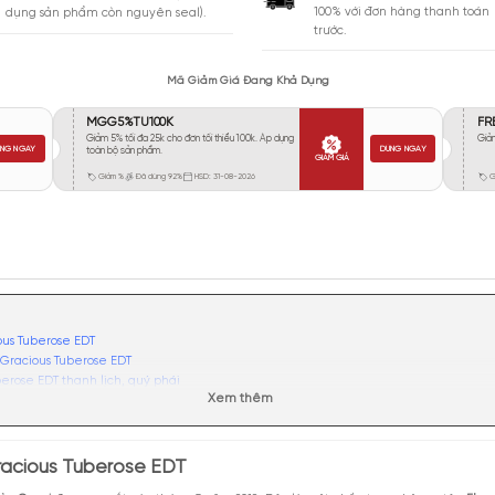
Vừa Phải
215
Tỏa
Xa
45
Rất Xa
48
GIA
BẢO HÀNH
Giao 
Đổi trả miễn phí trong 10 ngày (áp
100% 
dụng sản phẩm còn nguyên seal).
trước.