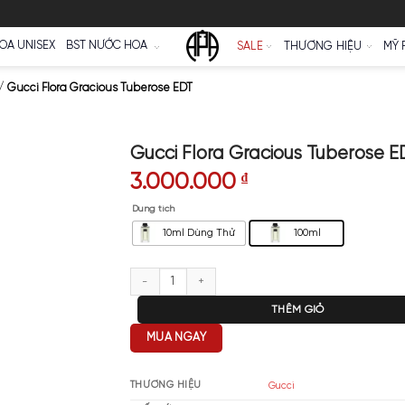
Ữ
NƯỚC HOA UNISEX
BST NƯỚC HOA
SALE
a Gucci Nữ
/
Gucci Flora Gracious Tuberose EDT
Gucci Flora Graci
3.000.000
₫
Dung tích
10ml Dùng Thử
Gucci Flora Gracious Tuberose 
T
MUA NGAY