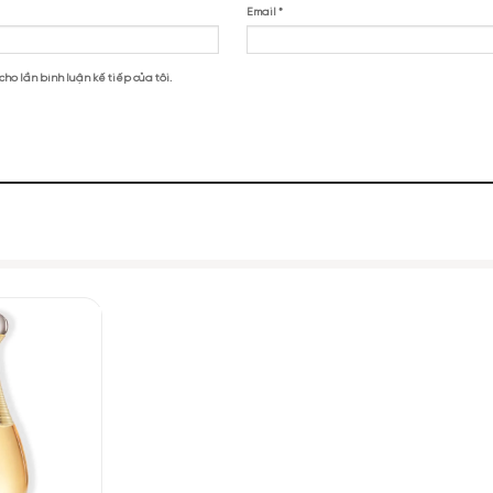
 Flora Gracious Tuberose EDT”