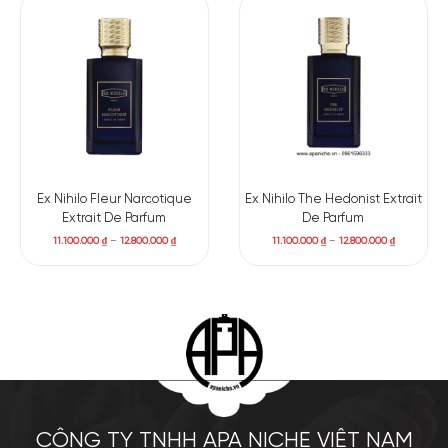
Ex Nihilo Fleur Narcotique
Ex Nihilo The Hedonist Extrait
Extrait De Parfum
De Parfum
11.100.000
₫
–
12.800.000
₫
11.100.000
₫
–
12.800.000
₫
CÔNG TY TNHH APA NICHE VIỆT NAM