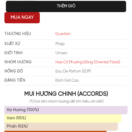
THÊM GIỎ
MUA NGAY
THƯƠNG HIỆU
Guerlain
XUẤT XỨ
Pháp
GIỚI TÍNH
Unisex
NHÓM HƯƠNG
Hoa Cỏ Phương Đông (Oriental Floral)
NỒNG ĐỘ
Eau De Parfum (EDP)
ĐÁNG TIỀN
Định Giá Cao
MÙI HƯƠNG CHÍNH (ACCORDS)
(*Click tên nhóm hương để tìm hiểu chi tiết)
Xạ Hương (100%)
Vani (95%)
Phấn (92%)