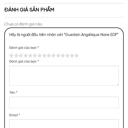
mang monogram Guerlain, đem lại cảm giác như một món
Niche
Apa Niche
trang sức được hoàn thiện thủ công.
ĐÁNH GIÁ SẢN PHẨM
Chưa có đánh giá nào.
Hãy là người đầu tiên nhận xét “Guerlain Angélique Noire EDP”
Đánh giá của bạn
*
Đánh giá của bạn
*
Tên
*
Email
*