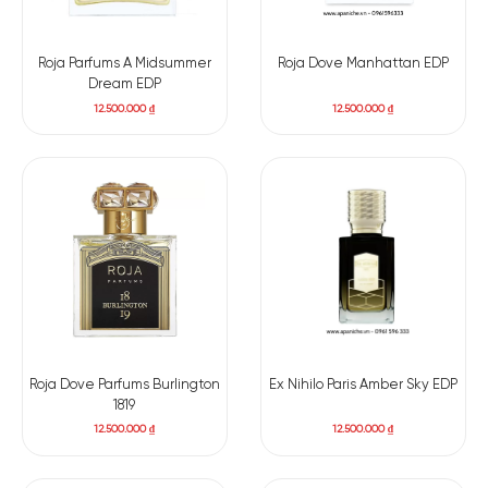
Roja Parfums A Midsummer
Roja Dove Manhattan EDP
Dream EDP
12.500.000
₫
12.500.000
₫
Roja Dove Parfums Burlington
Ex Nihilo Paris Amber Sky EDP
1819
12.500.000
₫
12.500.000
₫