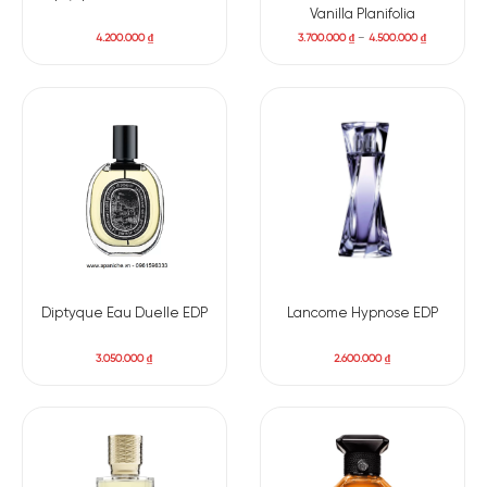
Vanilla Planifolia
4.200.000
₫
3.700.000
₫
–
4.500.000
₫
Hạt Thì Là Ba
Hoa Nhài
Tư
BASE NOTES
Đương
Gỗ Tuyết Tùng
Vani
Quy/Bạch Chỉ
Mở đầu của Angelique Noire là cảm giác xanh mát, hơi cay
nhẹ và trong trẻo. Angelica mang đến sắc thái thảo mộc độc
Diptyque Eau Duelle EDP
Lancome Hypnose EDP
đáo, có chút đắng thanh, được làm mềm bởi vị lê mọng nước
và tiêu hồng lấp lánh.
Khi hương lắng xuống, hoa nhài xuất
3.050.000
₫
2.600.000
₫
hiện nhẹ nhàng, không quá nồng mà mịn và thanh. Một chút
thì là Ba Tư thêm vào sắc thái gia vị khô, giúp mùi hương có
chiều sâu hơn. Lớp cuối là vanilla ấm, mềm, hơi bột và rất
sang, được cedar cân bằng bằng nét gỗ khô thanh lịch. Chính
sự đối lập giữa vanilla ngọt mượt và bạch chỉ xanh đắng khiến