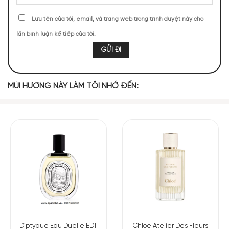
Lưu tên của tôi, email, và trang web trong trình duyệt này cho
Mùi hương Angélique Noire
lần bình luận kế tiếp của tôi.
NHỮNG NOTE HƯƠNG THEO CẢM NHẬN
THỰC TẾ
MÙI HƯƠNG NÀY LÀM TÔI NHỚ ĐẾN:
11483 (76,72%)
1451 (9,69%)
665 (4,44%)
480 (3,21%)
335 (2,24%)
307 (2,05%)
247 (1,65%)
TOP NOTES
Tiêu Hồng
Quả Lê
MIDDLE NOTES
Diptyque Eau Duelle EDT
Chloe Atelier Des Fleurs