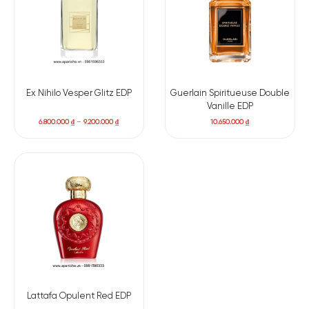
Angélique Noire trở nên cuốn hút, khác biệt và khó quên.
Ex Nihilo Vesper Glitz EDP
Guerlain Spiritueuse Double
Vanille EDP
6.800.000
₫
–
9.200.000
₫
10.650.000
₫
Lattafa Opulent Red EDP