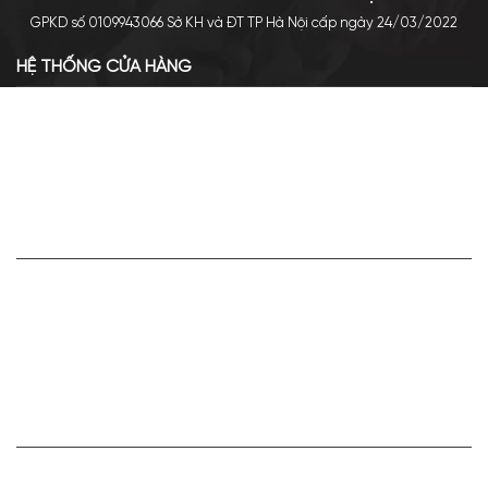
GPKD số 0109943066 Sở KH và ĐT TP Hà Nội cấp ngày 24/03/2022
HỆ THỐNG CỬA HÀNG
Cơ sở chính: 438 Tây Sơn - Đống Đa - Hà Nội
Hotline: 0961.596.333
Chi nhánh: Số 05, Lô OC 5-2, KĐT Shining City, Sơn La
Hotline: 085.90.66666
VỀ APA NICHE
Giới thiệu về Apa Niche
Tuyển dụng
Điều khoản sử dụng
Hoạt động của doanh nghiệp
HỢP TÁC VÀ LIÊN KẾT
Bán hàng cùng Apa Niche Ctv/Sỉ/Nhượng quyền