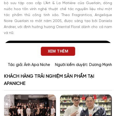
bộ sưu tập cao cấp L’Art & La Matière của Guerlain, dòng
nước hoa tôn vinh nghệ thuật chế tác nguyên liệu như một
tác phẩm thủ công tinh xảo. Theo Fragrantica, Angelique
Noire Guerlain ra mắt năm 2005, được sáng tạo bởi Daniela
Andrier, với định hướng hương Oriental Floral dành cho cả nam
và nữ.
XEM THÊM
Tác giả:
Ánh Apa Niche
Người kiểm duyệt:
Dương Mạnh 
KHÁCH HÀNG TRẢI NGHIỆM SẢN PHẨM TẠI
APANICHE