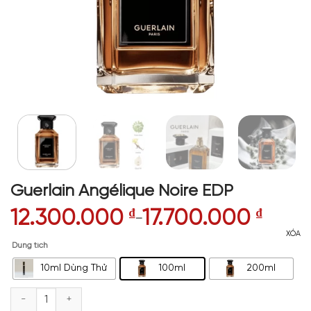
Guerlain Angélique Noire EDP
12.300.000
₫
17.700.000
₫
–
XÓA
Dung tích
10ml Dùng Thử
100ml
200ml
Guerlain Angélique Noire EDP số lượng