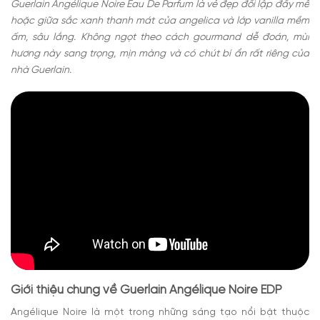
Guerlain Angélique Noire Eau De Parfum là vẻ đẹp đối lập đầy mê
hoặc giữa sắc xanh thanh mát của angelica và lớp vanilla mềm
ấm, sâu lắng. Không ngọt theo cách gourmand dễ đoán, mùi
hương này sang trọng, mịn màng và có chút bí ẩn rất riêng của
nhà Guerlain.
Giới thiệu chung về Guerlain Angélique Noire EDP
Angélique Noire là một trong những sáng tạo nổi bật thuộc