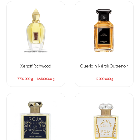
Xerjoff Richwood
Guerlain Néroli Outrenoir
7.750.000
₫
–
12.600.000
₫
12.000.000
₫