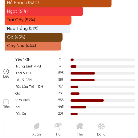
Hổ Phách (83%)
Ngọt (61%)
Trái Cây (52%)
Hoa Trắng (51%)
Gỗ (45%)
Cay Nhẹ (44%)
73
Yếu 1-3H
141
Trung Bình 4-5H
595
Khá 6-8H
Lưu
589
Lâu 9-12H
187
Rất Lâu Trên 12H
258
Gần
955
Vừa Phải
Tỏa
443
Xa
201
Rất Xa
Xuân
Hạ
Thu
Đông