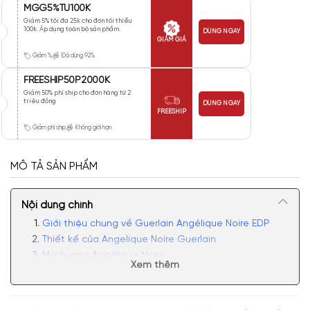
MGG5%TU100K
Giảm 5% tối đa 25k cho đơn tối thiểu
100k. Áp dụng toàn bộ sản phẩm.
DÙNG NGAY
GIẢM GIÁ
Giảm %
Đã dùng 92%
FREESHIP50P2000K
Giảm 50% phí ship cho đơn hàng từ 2
triệu đồng
DÙNG NGAY
FREESHIP
Giảm phí ship
Không giới hạn
MÔ TẢ SẢN PHẨM
Nội dung chính
Giới thiệu chung về Guerlain Angélique Noire EDP
Thiết kế của Angelique Noire Guerlain
Mùi hương Angélique Noire
Xem thêm
Có nên mua nước hoa unisex Guerlain Angelique
Noire không?