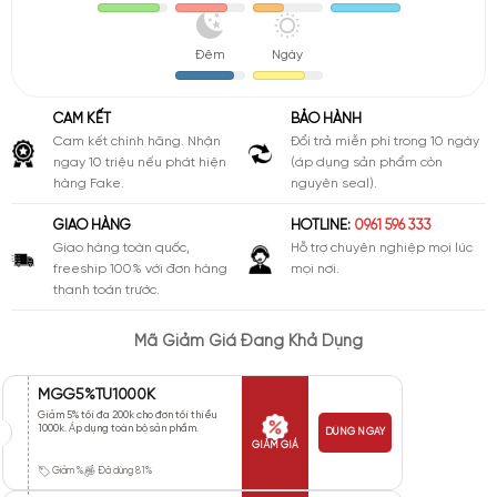
Đêm
Ngày
CAM KẾT
BẢO HÀNH
Cam kết chính hãng. Nhận
Đổi trả miễn phí trong 10 ngày
ngay 10 triệu nếu phát hiện
(áp dụng sản phẩm còn
hàng Fake.
nguyên seal).
GIAO HÀNG
HOTLINE:
0961 596 333
Giao hàng toàn quốc,
Hỗ trợ chuyên nghiệp mọi lúc
freeship 100% với đơn hàng
mọi nơi.
thanh toán trước.
Mã Giảm Giá Đang Khả Dụng
MGG5%TU1000K
Giảm 5% tối đa 200k cho đơn tối thiểu
1000k. Áp dụng toàn bộ sản phẩm.
DÙNG NGAY
GIẢM GIÁ
Giảm %
Đã dùng 81%