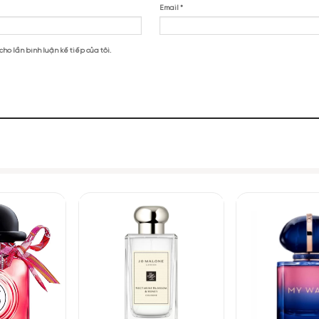
ước hoa
Twilly Hermes EDP
ết kế với hình dạng vuông nhỏ gọn, tạo cảm giác nhẹ nhàng và dễ 
oa khiến nàng dễ dàng nhìn thấy tinh chất nước hoa trong. Nắp chai 
iểu tượng của phong cách thời trang cổ điển và sành điệu. Điểm nhấn 
ơi trẻ và nổi bật cho thiết kế tổng thể của Twilly d Hermes.
es Twilly d’Hermes EDP”