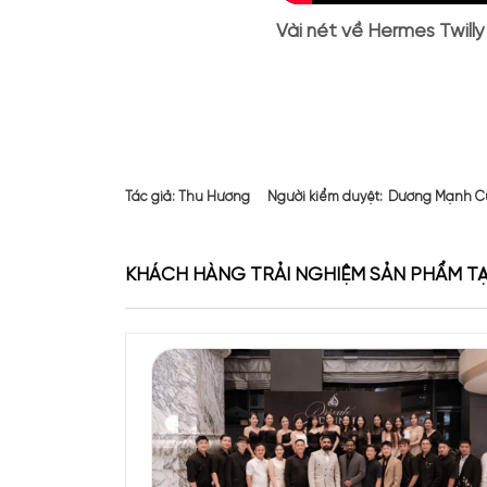
Vài nét về
Herm
Hermes Twilly d’Herme
thanh xuân. Sản phẩm 
lụa màu sắc tươi trẻ. 