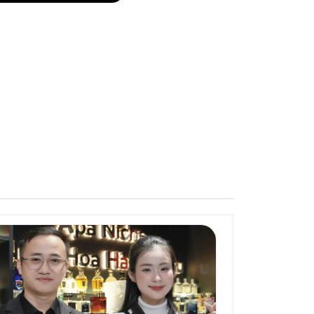
ng mình sự thăng hoa và sức sống tràn đầy của tuổi trẻ và
ững điểm nhấn đặc biệt của nước hoa chính là chiếc khăn
i phương Tây.