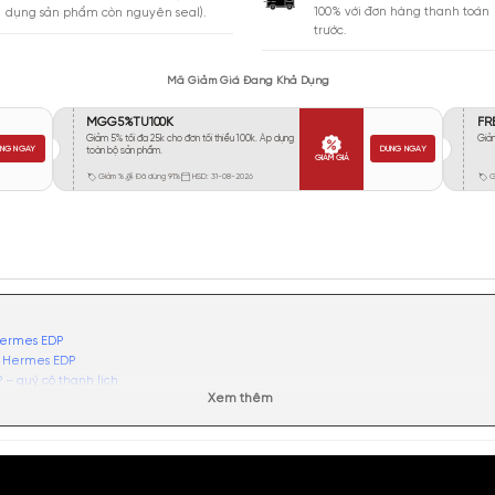
Vừa Phải
1587
Tỏa
Xa
665
Rất Xa
281
GIA
BẢO HÀNH
Giao 
Đổi trả miễn phí trong 10 ngày (áp
100% 
dụng sản phẩm còn nguyên seal).
trước.