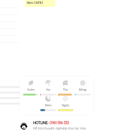
Phấn (49%)
Động Vật (47%)
Vani (45%)
rmès
áp
 (Floral)
u De Parfum (EDP)
nh Giá Hợp Lý
Xuân
Hạ
Thu