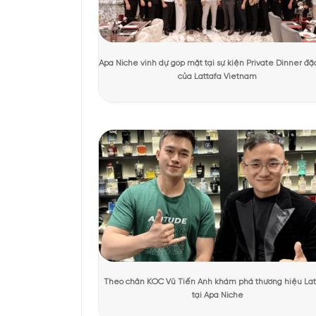
Nước hoa Hermes Twilly
nên một tác phẩm nước h
Tác giả:
Thu Hương
Người kiểm duyệt:
Dươ
KHÁCH HÀNG TRẢI NGHIỆM SẢN 