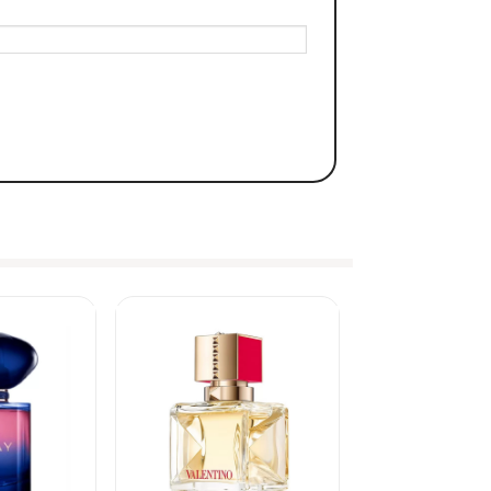
cầm nắm trong lòng bàn tay. Chai nước hoa mang màu cam
nước hoa được thiết kế dưới dạng một chiếc mũ vành tròn
đặc biệt là chiếc nơ xinh xắn đa sắc được thắt ở cổ chai.