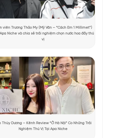
hoa cỏ. Mỗi nốt hương được kết hợp một cách tinh tế, tạo
p tươi trẻ, quyến rũ và đầy sức hút.
xem