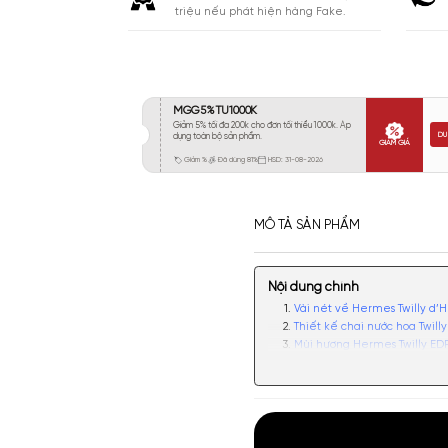
Khá 6-8H
1107
Lưu
Lâu 9-12H
886
Rất Lâu Trên 12H
246
CAM KẾT
Cam kết chính hãng. Nhận ngay 10
triệu nếu phát hiện hàng Fake.
MÔ TẢ SẢN PHẨM