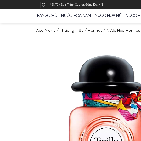
Bỏ
438 Tây Sơn, Thịnh Quang, Đống Đa, HN
qua
nội
TRANG CHỦ
NƯỚC HOA NAM
NƯỚC HOA N
dung
Apa Niche
/
Thương hiệu
/
Hermès
/
Nước H