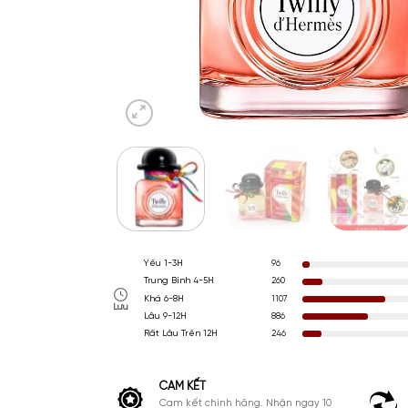
Yếu 1-3H
96
Trung Bình 4-5H
260