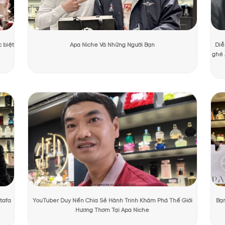
 mang đến một hương thơm tinh tế và trong sáng, tập trung vào nhóm 
oa tràn đầy sự tươi mới. Được gói gọn trong chai nước hoa này là vẻ đẹ
ng Mạnh Cường
Ngày cập nhật:
05/08/2026
4280 lượt 
PHẨM TẠI APANICHE