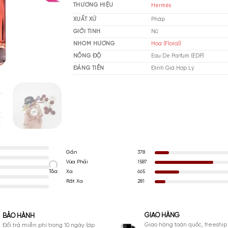
MUA NGAY
THƯƠNG HIỆU
He
XUẤT XỨ
Ph
GIỚI TÍNH
Nữ
NHÓM HƯƠNG
Hoa
NỒNG ĐỘ
Ea
ĐÁNG TIỀN
Đị
Gần
378