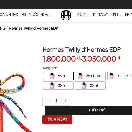
Ữ
NƯỚC HOA UNISEX
BST NƯỚC HOA
SALE
oa Hermès Nữ
/
Hermes Twilly d’Hermes EDP
Hermes Twilly d’
1.800.000
₫
3.
–
Dung tích
85ml
85m
30ml
5
Hermes Twilly d’Hermes EDP số
T