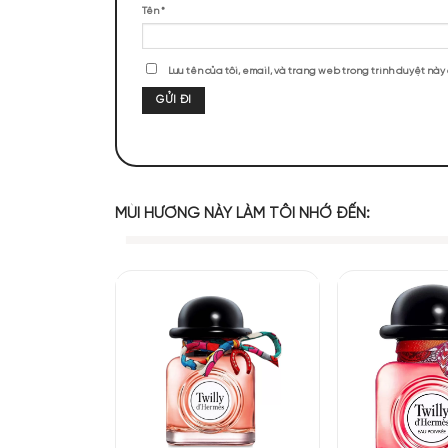
Thiết kế chai n
ĐÁNH GIÁ SẢN PHẨM
Twilly Hermes
được thi
hồng dịu dàng. Nước h
màu đen. Đây như một b
Chưa có đánh giá nào.
Tất cả tạo nên một sự tư
Hãy là người đầu tiên nhận xét “Herm
Đánh giá của bạn
*
Đánh giá của bạn
*