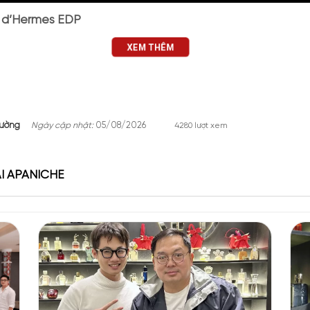
es Twilly d’Hermes EDP
s EDP
của thương hiệu Pháp đã ra mắt vào năm 2017. Nước hoa mang tro
XEM THÊM
lấy cảm hứng từ những cô gái trẻ năng động và sôi nổi. Một trong nh
Chiếc khăn tượng trưng cho sự thanh lịch và phong cách của những cô gá