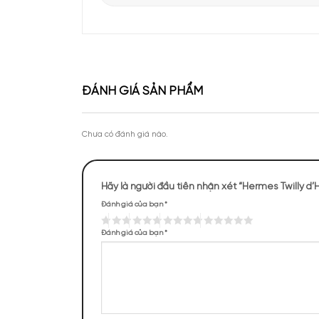
Apa Niche vinh dự góp mặt tại sự kiện Priva
của Lattafa Vietnam
Theo chân KOC Vũ Tiến Anh khám phá thươ
tại Apa Niche