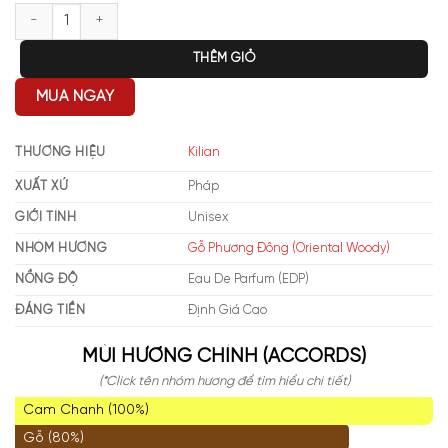
Kilian Angels' Share On The Rocks EDP 2025 số lượng
THÊM GIỎ
MUA NGAY
THƯƠNG HIỆU
Kilian
XUẤT XỨ
Pháp
GIỚI TÍNH
Unisex
NHÓM HƯƠNG
Gỗ Phương Đông (Oriental Woody)
NỒNG ĐỘ
Eau De Parfum (EDP)
ĐÁNG TIỀN
Định Giá Cao
MÙI HƯƠNG CHÍNH (ACCORDS)
(*Click tên nhóm hương để tìm hiểu chi tiết)
Cam Chanh (100%)
Gỗ (80%)