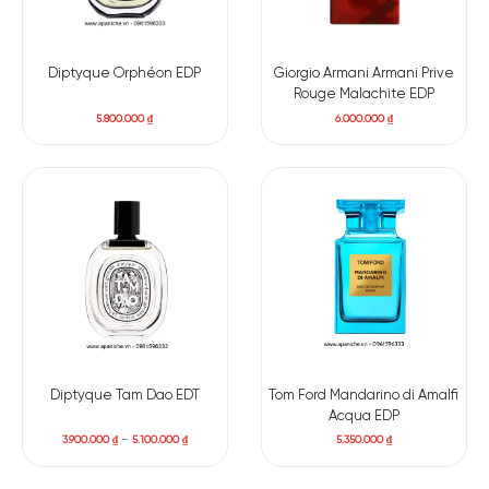
Diptyque Orphéon EDP
Giorgio Armani Armani Prive
Rouge Malachite EDP
5.800.000
₫
6.000.000
₫
Diptyque Tam Dao EDT
Tom Ford Mandarino di Amalfi
Acqua EDP
3.900.000
₫
–
5.100.000
₫
5.350.000
₫