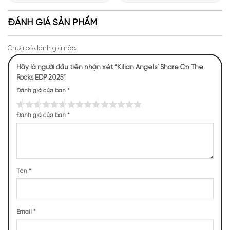
Giới Hương Thơm Tại Apa
Những Trải Nghiệm Thú Vị Tại
Niche
Apa Niche
ĐÁNH GIÁ SẢN PHẨM
Chưa có đánh giá nào.
Hãy là người đầu tiên nhận xét “Kilian Angels’ Share On The
Rocks EDP 2025”
Đánh giá của bạn
*
Đánh giá của bạn
*
Mùi hương
Angels’ Share On The Rocks by Kilian bí ẩn,
sang trọng
Tên
*
NHỮNG NOTE HƯƠNG THEO CẢM NHẬN
THỰC TẾ
Email
*
208 (20,66%)
82 (8,14%)
77 (7,65%)
76 (7,55%)