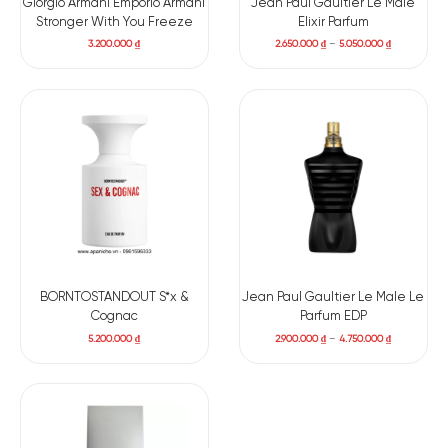
Giorgio Armani Emporio Armani
Jean Paul Gaultier Le Male
BASE NOTES
Stronger With You Freeze
Elixir Parfum
3.200.000
₫
2.650.000
₫
–
5.050.000
₫
Gỗ Cashmir
Gỗ Đàn Hương
Gỗ Sồi
Đậu Tonka
Mộc Dược
Hành trình hương thơm của
Angels Share On The Rocks by
Kilian
mở ra như khoảnh khắc ly cocktail cao cấp chạm vào đá
lạnh tinh khiết. Ngay từ nốt hương đầu, chanh Ý, bưởi và cam
Bergamot hòa quyện bừng lên cảm giác tươi mát. Quýt và
cam đắng thêm sắc thái rực rỡ, hiện đại. Điểm nhấn
BORNTOSTANDOUT S*x &
Jean Paul Gaultier Le Male Le
Cognac
Parfum EDP
aldehydes cùng những viên đá lạnh tạo cảm giác tươi mát
5.200.000
₫
2.900.000
₫
–
4.750.000
₫
rạng rỡ.
Khi lớp hương đầu dịu xuống, trái tim mùi hương trở nên gợi
cảm và sâu lắng hơn. Cognac xuất hiện sang trọng, mượt mà
và đầy mê hoặc. Sau đó, quế mang đến hơi ấm quyến rũ, như