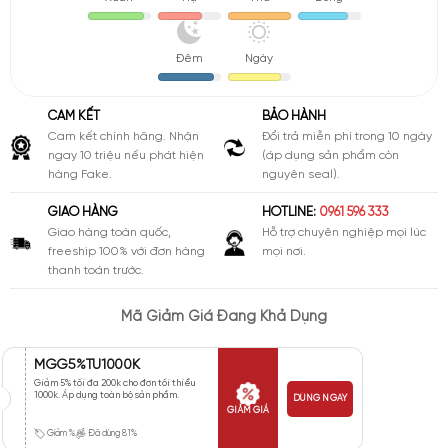
Đêm
Ngày
CAM KẾT
BẢO HÀNH
Cam kết chính hãng. Nhận
Đổi trả miễn phí trong 10 ngày
ngay 10 triệu nếu phát hiện
(áp dụng sản phẩm còn
hàng Fake.
nguyên seal).
GIAO HÀNG
HOTLINE:
0961 596 333
Giao hàng toàn quốc,
Hỗ trợ chuyên nghiệp mọi lúc
freeship 100% với đơn hàng
mọi nơi.
thanh toán trước.
Mã Giảm Giá Đang Khả Dụng
MGG5%TU1000K
Giảm 5% tối đa 200k cho đơn tối thiểu
1000k. Áp dụng toàn bộ sản phẩm.
DÙNG NGAY
GIẢM GIÁ
Giảm %
Đã dùng 81%