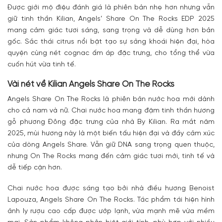
Được giới mộ điệu đánh giá là phiên bản nhẹ hơn nhưng vẫn
giữ tinh thần Kilian, Angels’ Share On The Rocks EDP 2025
mang cảm giác tươi sáng, sang trọng và dễ dùng hơn bản
gốc. Sắc thái citrus nổi bật tạo sự sảng khoái hiện đại, hòa
quyện cùng nét cognac ấm áp đặc trưng, cho tổng thể vừa
cuốn hút vừa tinh tế.
Vài nét về Kilian Angels Share On The Rocks
Angels Share On The Rocks là phiên bản nước hoa mới dành
cho cả nam và nữ. Chai nước hoa mang đậm tinh thần hương
gỗ phương Đông đặc trưng của nhà By Kilian. Ra mắt năm
2025, mùi hương này là một biến tấu hiện đại và đầy cảm xúc
của dòng Angels Share. Vẫn giữ DNA sang trọng quen thuộc,
nhưng On The Rocks mang đến cảm giác tươi mới, tinh tế và
dễ tiếp cận hơn.
Chai nước hoa được sáng tạo bởi nhà điều hương Benoist
Lapouza, Angels Share On The Rocks. Tác phẩm tái hiện hình
ảnh ly rượu cao cấp được ướp lạnh, vừa mạnh mẽ vừa mềm