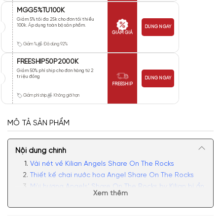
MGG5%TU100K
Giảm 5% tối đa 25k cho đơn tối thiểu
100k. Áp dụng toàn bộ sản phẩm.
DÙNG NGAY
GIẢM GIÁ
Giảm %
Đã dùng 92%
FREESHIP50P2000K
Giảm 50% phí ship cho đơn hàng từ 2
triệu đồng
DÙNG NGAY
FREESHIP
Giảm phí ship
Không giới hạn
MÔ TẢ SẢN PHẨM
Nội dung chính
Vài nét về Kilian Angels Share On The Rocks
Thiết kế chai nước hoa Angel Share On The Rocks
Mùi hương Angels’ Share On The Rocks by Kilian bí ẩn,
Xem thêm
sang trọng
Có nên mua chai nước hoa unisex Kilian Angels
Share On The Rocks Eau De Parfum