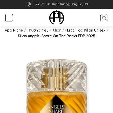
Bỏ
438 Tây Sơn, Thịnh Quang, Đống Đa, HN
qua
nội
dung
Apa Niche
/
Thương hiệu
/
Kilian
/
Nước Hoa Kilian Unisex
/
Kilian Angels’ Share On The Rocks EDP 2025