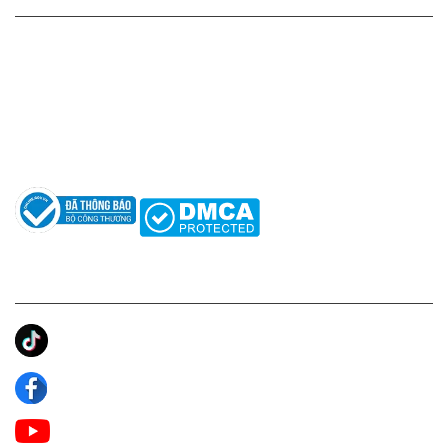
Hotline: 0961596333
Hỗ trợ: hotro@apaniche.vn
Hướng dẫn sử dụng nước hoa
Câu hỏi thường gặp
Tác giả
KẾT NỐI CHÚNG TÔI
Ánh Apa Niche
Apa Niche
Apa Niche Nước Hoa Hàng Hiệu