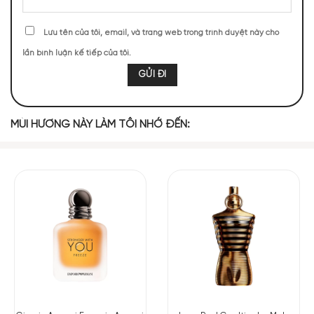
75 (7,45%)
72 (7,15%)
Lưu tên của tôi, email, và trang web trong trình duyệt này cho
71 (7,05%)
61 (6,06%)
lần bình luận kế tiếp của tôi.
58 (5,76%)
56 (5,56%)
TOP NOTES
MÙI HƯƠNG NÀY LÀM TÔI NHỚ ĐẾN:
Băng
Chanh Vàng
Cam Bergamot
Bưởi
Anđêhít
Cam Đắng
Quýt
MIDDLE NOTES
Caramen
Quế
Rượu Cognac