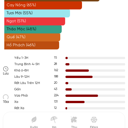
Cay Nồng (65%)
Tươi Mới (55%)
Ngọt (51%)
Thảo Mộc (48%)
Quế (47%)
Hổ Phách (46%)
15
Yếu 1-3H
28
Trung Bình 4-5H
162
Khá 6-8H
Lưu
188
Lâu 9-12H
20
Rất Lâu Trên 12H
43
Gần
224
Vừa Phải
Tỏa
131
Xa
12
Rất Xa
Xuân
Hạ
Thu
Đông