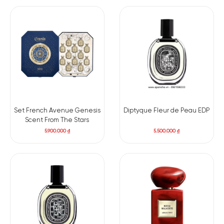
Set French Avenue Genesis
Diptyque Fleur de Peau EDP
Scent From The Stars
5.900.000
₫
5.500.000
₫