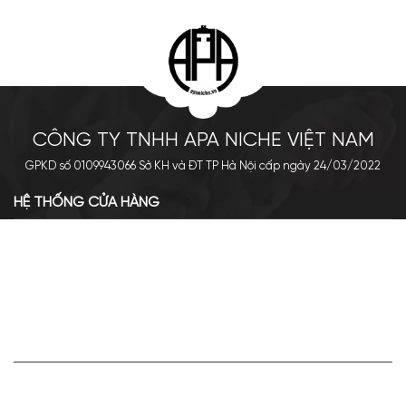
CÔNG TY TNHH APA NICHE VIỆT NAM
GPKD số 0109943066 Sở KH và ĐT TP Hà Nội cấp ngày 24/03/2022
HỆ THỐNG CỬA HÀNG
Cơ sở chính: 438 Tây Sơn - Đống Đa - Hà Nội
Hotline: 0961.596.333
Chi nhánh: Số 05, Lô OC 5-2, KĐT Shining City, Sơn La
Hotline: 085.90.66666
VỀ APA NICHE
Giới thiệu về Apa Niche