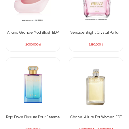
De Parfum chắc chắn sẽ khiến bạn hài lòng. Một chai nước
hoa không quá phô trương nhưng đủ để tỏa sáng trong từng
khoảnh khắc – dù là ban ngày hay đêm tiệc. Đây cũng là lựa
chọn tinh tế để làm quà tặng cho những người phụ nữ bạn
trân quý.
Ariana Grande Mod Blush EDP
Versace Bright Crystal Parfum
2.000.000
₫
3.150.000
₫
Roja Dove Elysium Pour Femme
Chanel Allure For Women EDT