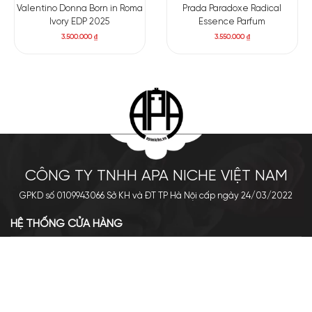
Valentino Donna Born in Roma
Prada Paradoxe Radical
Ivory EDP 2025
Essence Parfum
3.500.000
₫
3.550.000
₫
CÔNG TY TNHH APA NICHE VIỆT NAM
GPKD số 0109943066 Sở KH và ĐT TP Hà Nội cấp ngày 24/03/2022
HỆ THỐNG CỬA HÀNG
Cơ sở chính: 438 Tây Sơn - Đống Đa - Hà Nội
Hotline: 0961.596.333
Chi nhánh: Số 05, Lô OC 5-2, KĐT Shining City, Sơn La
Hotline: 085.90.66666