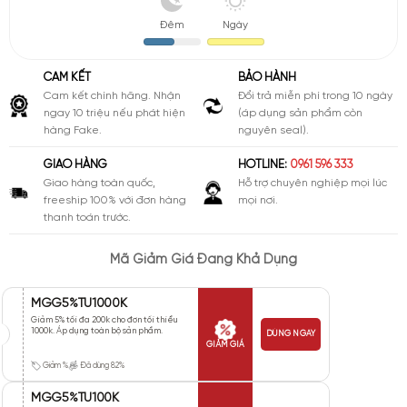
Đêm
Ngày
CAM KẾT
BẢO HÀNH
Cam kết chính hãng. Nhận
Đổi trả miễn phí trong 10 ngày
ngay 10 triệu nếu phát hiện
(áp dụng sản phẩm còn
hàng Fake.
nguyên seal).
GIAO HÀNG
HOTLINE:
0961 596 333
Giao hàng toàn quốc,
Hỗ trợ chuyên nghiệp mọi lúc
freeship 100% với đơn hàng
mọi nơi.
thanh toán trước.
Mã Giảm Giá Đang Khả Dụng
MGG5%TU1000K
Giảm 5% tối đa 200k cho đơn tối thiểu
1000k. Áp dụng toàn bộ sản phẩm.
DÙNG NGAY
GIẢM GIÁ
Giảm %
Đã dùng 82%
MGG5%TU100K