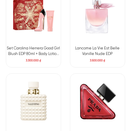
Set Carolina Herrera Good Girl
Lancome La Vie Est Belle
Blush EDP 80ml + Body Lotion
Vanille Nude EDP
100ml
3.300.000
₫
3.500.000
₫