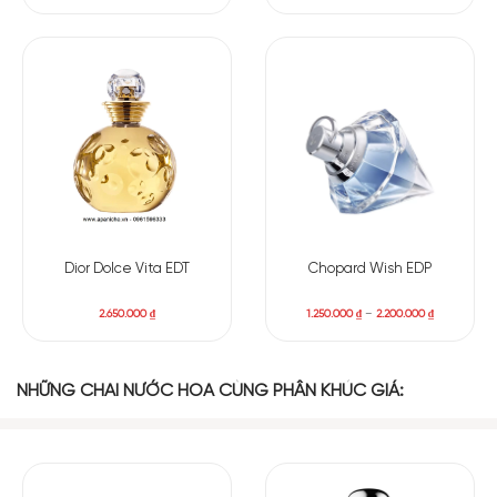
Dior Dolce Vita EDT
Chopard Wish EDP
2.650.000
₫
1.250.000
₫
–
2.200.000
₫
NHỮNG CHAI NƯỚC HOA CÙNG PHÂN KHÚC GIÁ: