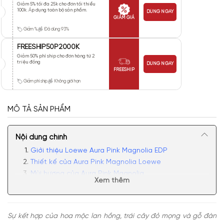
Giảm 5% tối đa 25k cho đơn tối thiểu
100k. Áp dụng toàn bộ sản phẩm.
DÙNG NGAY
GIẢM GIÁ
Giảm %
Đã dùng 93%
FREESHIP50P2000K
Giảm 50% phí ship cho đơn hàng từ 2
triệu đồng
DÙNG NGAY
FREESHIP
Giảm phí ship
Không giới hạn
MÔ TẢ SẢN PHẨM
Nội dung chính
Giới thiệu Loewe Aura Pink Magnolia EDP
Thiết kế của Aura Pink Magnolia Loewe
Mùi hương của Aura Pink Magnolia
Xem thêm
Có nên mua nước hoa Pink Magnolia không?
Sự kết hợp của hoa mộc lan hồng, trái cây đỏ mọng và gỗ đàn