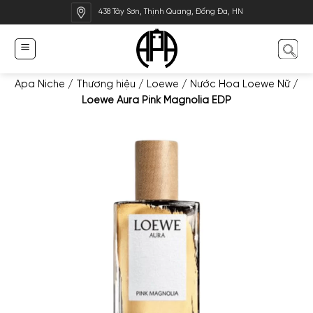
Bỏ
438 Tây Sơn, Thịnh Quang, Đống Đa, HN
qua
nội
dung
Apa Niche
/
Thương hiệu
/
Loewe
/
Nước Hoa Loewe Nữ
/
Loewe Aura Pink Magnolia EDP