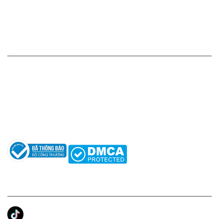
Chính sách đổi hàng - trả hàng - hoàn tiền
Chính sách bảo mật thông tin
HỖ TRỢ KHÁCH HÀNG
Hotline: 0961596333
Hỗ trợ: hotro@apaniche.vn
Hướng dẫn sử dụng nước hoa
Câu hỏi thường gặp
Tác giả
KẾT NỐI CHÚNG TÔI
Ánh Apa Niche