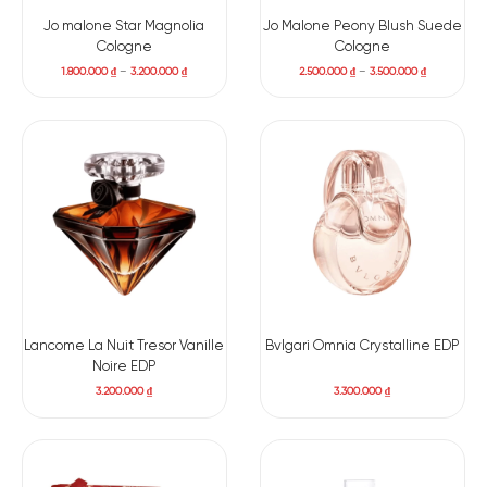
Jo malone Star Magnolia
Jo Malone Peony Blush Suede
Cologne
Cologne
1.800.000
₫
–
3.200.000
₫
2.500.000
₫
–
3.500.000
₫
Lancome La Nuit Tresor Vanille
Bvlgari Omnia Crystalline EDP
Noire EDP
3.200.000
₫
3.300.000
₫