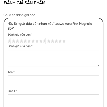
ĐÁNH GIÁ SẢN PHẨM
Chưa có đánh giá nào.
Hãy là người đầu tiên nhận xét “Loewe Aura Pink Magnolia
EDP”
Đánh giá của bạn
*
Đánh giá của bạn
*
Mùi hương của Aura Pink Magnolia
NHỮNG NOTE HƯƠNG THEO CẢM NHẬN
THỰC TẾ
Tên
*
164 (42,71%)
159 (41,41%)
61 (15,89%)
Email
*
BASE NOTES