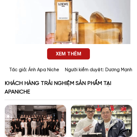
XEM THÊM
Tác giả:
Ánh Apa Niche
Người kiểm duyệt:
Dương Mạnh 
KHÁCH HÀNG TRẢI NGHIỆM SẢN PHẨM TẠI
APANICHE
Thiết kế của Aura Pink Magnolia Loewe
Thiết kế của Aura Pink Magnolia gây ấn tượng bởi phong cách
tối giản nhưng không kém phần sang trọng. Chai thủy tinh