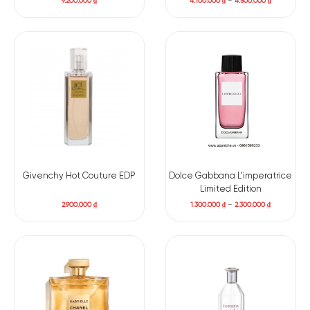
9.200.000
₫
4.100.000
₫
–
4.500.000
₫
Givenchy Hot Couture EDP
Dolce Gabbana L’imperatrice
Limited Edition
2.900.000
₫
1.300.000
₫
–
2.300.000
₫