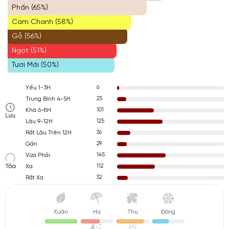
Phấn (65%)
Cam Chanh (58%)
Gỗ (56%)
Ngọt (51%)
Tươi Mới (50%)
6
Yếu 1-3H
25
Trung Bình 4-5H
101
Khá 6-8H
Lưu
125
Lâu 9-12H
36
Rất Lâu Trên 12H
29
Gần
145
Vừa Phải
Tỏa
112
Xa
32
Rất Xa
Xuân
Hạ
Thu
Đông