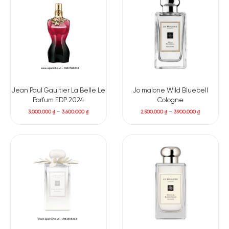
Jean Paul Gaultier La Belle Le
Jo malone Wild Bluebell
Parfum EDP 2024
Cologne
3.000.000
₫
–
3.600.000
₫
2.500.000
₫
–
3.900.000
₫