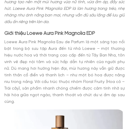
hương tạo nên một mùi hương vừa nữ tính, vừa ấm áp, đầy sức
hút. Loewe Aura Pink Magnolia EDP là làn hương trong trẻo, nhẹ
nhàng như ánh nắng ban mai, nhưng vẫn đủ sâu lắng để lưu giữ
dấu ấn riêng trên làn da.
Giới thiệu Loewe Aura Pink Magnolia EDP
Loewe Aura Pink Magnolia Eau de Parfum là một sáng tạo nổi
bật trong bộ sưu tập Aura đến từ nhà Loewe – một thương
hiệu nước hoa và thời trang cao cấp đến từ Tây Ban Nha, tôn
vinh vẻ đẹp nội tâm và sức hấp dẫn tự nhiên của người phụ
nữ. Dù mang hơi hướng hiện đại, mùi hương này vẫn giữ được
tinh thần cổ điển và thanh lịch – như một bó hoa được nâng
niu trong nắng. Với cấu trúc thuộc nhóm Floral Fruity (Hoa cỏ –
Trái cây), sản phẩm nhanh chóng chiếm được cảm tình nhờ sự
hài hòa giữa ngọt ngào, thanh thoát và chút dư vị ấm áp sau
cùng.