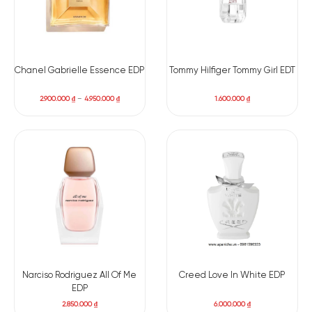
Chanel Gabrielle Essence EDP
Tommy Hilfiger Tommy Girl EDT
2.900.000
₫
–
4.950.000
₫
1.600.000
₫
Narciso Rodriguez All Of Me
Creed Love In White EDP
EDP
2.850.000
₫
6.000.000
₫