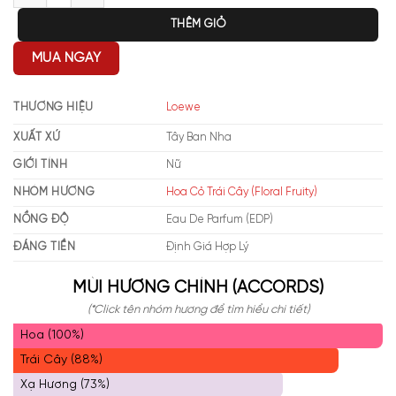
THÊM GIỎ
MUA NGAY
THƯƠNG HIỆU
Loewe
XUẤT XỨ
Tây Ban Nha
GIỚI TÍNH
Nữ
NHÓM HƯƠNG
Hoa Cỏ Trái Cây (Floral Fruity)
NỒNG ĐỘ
Eau De Parfum (EDP)
ĐÁNG TIỀN
Định Giá Hợp Lý
MÙI HƯƠNG CHÍNH (ACCORDS)
(*Click tên nhóm hương để tìm hiểu chi tiết)
Hoa (100%)
Trái Cây (88%)
Xạ Hương (73%)