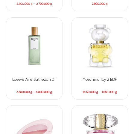
2.400.000
₫
–
2.700.000
₫
2.800.000
₫
Loewe Aire Sutileza EDT
Moschino Toy 2 EDP
3.600.000
₫
–
6.000.000
₫
1.050.000
₫
–
1.850.000
₫
Có nên mua nước hoa Pink Magnolia không?
Nếu bạn yêu thích phong cách nhẹ nhàng, thanh lịch nhưng
vẫn có nét quyến rũ riêng biệt, Loewe Aura Pink Magnolia Eau