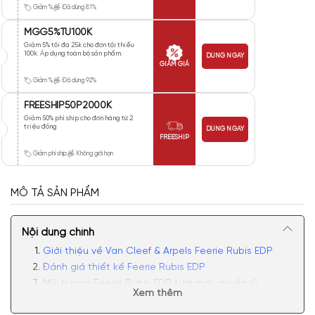
Giảm %
Đã dùng 81%
MGG5%TU100K
Giảm 5% tối đa 25k cho đơn tối thiểu
100k. Áp dụng toàn bộ sản phẩm.
DÙNG NGAY
GIẢM GIÁ
Giảm %
Đã dùng 92%
FREESHIP50P2000K
Giảm 50% phí ship cho đơn hàng từ 2
triệu đồng
DÙNG NGAY
FREESHIP
Giảm phí ship
Không giới hạn
MÔ TẢ SẢN PHẨM
Nội dung chính
Giới thiệu về Van Cleef & Arpels Feerie Rubis EDP
Đánh giá thiết kế Feerie Rubis EDP
Mùi hương Feerie Rubis EDP tươi mới, quyến rũ
Xem thêm
Có nên mua nước hoa nữ Van Cleef & Arpels Feerie