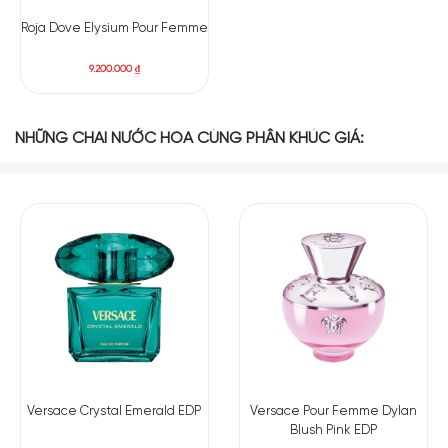
Roja Dove Elysium Pour Femme
9.200.000
₫
NHỮNG CHAI NƯỚC HOA CÙNG PHÂN KHÚC GIÁ:
Có nên mua nước hoa nữ Van Cleef & Arpels Feerie
Rubis EDP
Những nốt hương tuyệt đẹp của quả mâm xôi, hoa mẫu đơn
Versace Crystal Emerald EDP
Versace Pour Femme Dylan
và xạ hương khiến mùi hương này có chút phấn trên da nhưng
Blush Pink EDP