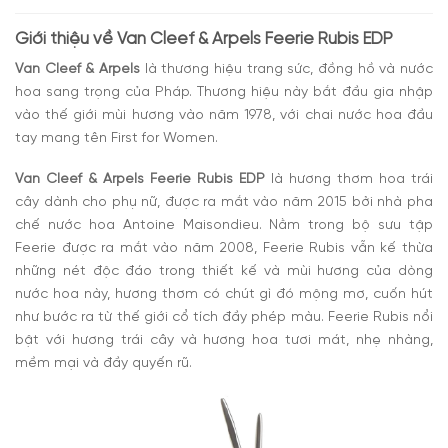
Rubis EDP
Giới thiệu về Van Cleef & Arpels Feerie Rubis EDP
Van Cleef & Arpels
là thương hiệu trang sức, đồng hồ và nước
hoa sang trọng của Pháp. Thương hiệu này bắt đầu gia nhập
vào thế giới mùi hương vào năm 1978, với chai nước hoa đầu
tay mang tên First for Women.
Van Cleef & Arpels Feerie Rubis EDP
là hương thơm hoa trái
cây dành cho phụ nữ, được ra mắt vào năm 2015 bởi nhà pha
chế nước hoa Antoine Maisondieu. Nằm trong bộ sưu tập
Feerie được ra mắt vào năm 2008, Feerie Rubis vẫn kế thừa
những nét độc đáo trong thiết kế và mùi hương của dòng
nước hoa này, hương thơm có chút gì đó mộng mơ, cuốn hút
như bước ra từ thế giới cổ tích đầy phép màu. Feerie Rubis nổi
bật với hương trái cây và hương hoa tươi mát, nhẹ nhàng,
mềm mại và đầy quyến rũ.