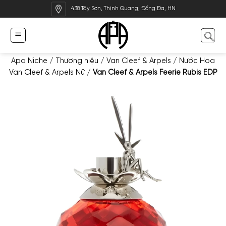
Bỏ
438 Tây Sơn, Thịnh Quang, Đống Đa, HN
qua
nội
dung
Apa Niche
/
Thương hiệu
/
Van Cleef & Arpels
/
Nước Hoa
Van Cleef & Arpels Nữ
/
Van Cleef & Arpels Feerie Rubis EDP