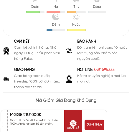
Xuân
Hạ
Thu
Đông
Đêm
Ngày
CAM KẾT
BẢO HÀNH
Cam kết chính hãng. Nhận
Đổi trả miễn phí trong 10 ngày
ngay 10 triệu nếu phát hiện
(áp dụng sản phẩm còn
hàng Fake.
nguyên seal).
GIAO HÀNG
HOTLINE:
0961 596 333
Giao hàng toàn quốc,
Hỗ trợ chuyên nghiệp mọi lúc
freeship 100% với đơn hàng
mọi nơi.
thanh toán trước.
Mã Giảm Giá Đang Khả Dụng
MGG5%TU1000K
Giảm 5% tối đa 200k cho đơn tối thiểu
1000k. Áp dụng toàn bộ sản phẩm.
DÙNG NGAY
GIẢM GIÁ