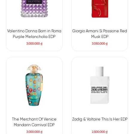
Valentino Donna Born in Roma
Giorgio Armani Si Passione Red
Purple Melancholia EDP
Musk EDP
3.000.000
₫
3.050.000
₫
The Merchant Of Venice
Zadig & Voltaire This Is Her EDP
Mandarin Carnival EDP
3.000.000
₫
2.500.000
₫