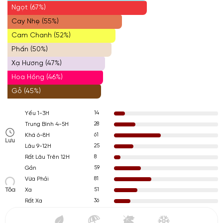
Ngọt (67%)
Cay Nhẹ (55%)
Cam Chanh (52%)
Phấn (50%)
Xạ Hương (47%)
Hoa Hồng (46%)
Gỗ (45%)
14
Yếu 1-3H
28
Trung Bình 4-5H
61
Khá 6-8H
Lưu
25
Lâu 9-12H
8
Rất Lâu Trên 12H
59
Gần
81
Vừa Phải
Tỏa
51
Xa
36
Rất Xa