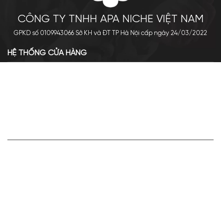
CÔNG TY TNHH APA NICHE VIỆT NAM
GPKD số 0109943066 Sở KH và ĐT TP Hà Nội cấp ngày 24/03/2022
HỆ THỐNG CỬA HÀNG
Cơ sở chính: 438 Tây Sơn - Đống Đa - Hà Nội
Hotline: 0961.596.333
Chi nhánh: Số 05, Lô OC 5-2, KĐT Shining City, Sơn La
Hotline: 085.90.66666
VỀ APA NICHE
Giới thiệu về Apa Niche
Tuyển dụng
Điều khoản sử dụng
Hoạt động của doanh nghiệp
HỢP TÁC VÀ LIÊN KẾT