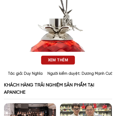
XEM THÊM
Tác giả:
Duy Nghĩa
Người kiểm duyệt:
Dương Mạnh Cườn
KHÁCH HÀNG TRẢI NGHIỆM SẢN PHẨM TẠI
APANICHE
Đánh giá thiết kế Feerie Rubis EDP
Không chỉ cuốn hút về mùi hương,
Feerie Rubis
còn sở hữu nét
độc đáo trong thiết kế. Đúng như cái tên của nó – Feerie