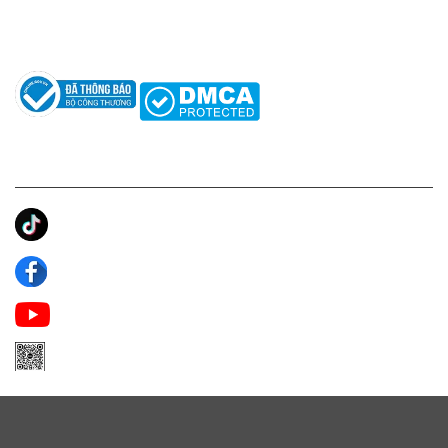
Câu hỏi thường gặp
Tác giả
KẾT NỐI CHÚNG TÔI
Ánh Apa Niche
Apa Niche
Apa Niche Nước Hoa Hàng Hiệu
Zalo Apa Niche