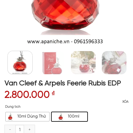
Van Cleef & Arpels Feerie Rubis EDP
2.800.000
₫
XÓA
Dung tích
10ml Dùng Thử
100ml
Van Cleef & Arpels Feerie Rubis EDP số lượng