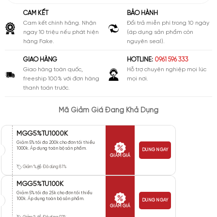
CAM KẾT
BẢO HÀNH
Cam kết chính hãng. Nhận
Đổi trả miễn phí trong 10 ngày
ngay 10 triệu nếu phát hiện
(áp dụng sản phẩm còn
hàng Fake.
nguyên seal).
GIAO HÀNG
HOTLINE:
0961 596 333
Giao hàng toàn quốc,
Hỗ trợ chuyên nghiệp mọi lúc
freeship 100% với đơn hàng
mọi nơi.
thanh toán trước.
Mã Giảm Giá Đang Khả Dụng
MGG5%TU1000K
Giảm 5% tối đa 200k cho đơn tối thiểu
1000k. Áp dụng toàn bộ sản phẩm.
DÙNG NGAY
GIẢM GIÁ
Giảm %
Đã dùng 81%
MGG5%TU100K
Giảm 5% tối đa 25k cho đơn tối thiểu
100k. Áp dụng toàn bộ sản phẩm.
DÙNG NGAY
GIẢM GIÁ