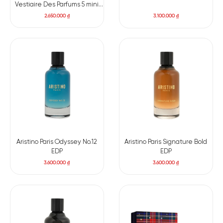
Vestiaire Des Parfums 5 mini
(Cuir, Blouse, Muse, Tuxedo,
2.650.000
₫
3.100.000
₫
Lavalliere) x 7.5ml
Aristino Paris Odyssey No.12
Aristino Paris Signature Bold
EDP
EDP
3.600.000
₫
3.600.000
₫