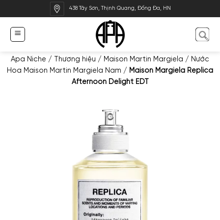
Bỏ
438 Tây Sơn, Thịnh Quang, Đống Đa, HN
qua
nội
dung
Apa Niche
/
Thương hiệu
/
Maison Martin Margiela
/
Nước
Hoa Maison Martin Margiela Nam
/
Maison Margiela Replica
Afternoon Delight EDT