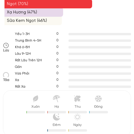
Ngọt (70%)
Xạ Hương (47%)
Sữa Kem Ngọt (46%)
0
Yếu 1-3H
0
Trung Bình 4-5H
0
Khá 6-8H
Lưu
0
Lâu 9-12H
0
Rất Lâu Trên 12H
0
Gần
0
Vừa Phải
Tỏa
0
Xa
0
Rất Xa
Xuân
Hạ
Thu
Đông
Đêm
Ngày