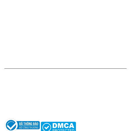
Cam kết - Bảo hành của chúng tôi
Chính sách giá cả
Chính sách thanh toán
Chính sách vận chuyển - giao nhận - kiểm hàng
Chính sách đổi hàng - trả hàng - hoàn tiền
Chính sách bảo mật thông tin
HỖ TRỢ KHÁCH HÀNG
Hotline: 0961596333
Hỗ trợ: hotro@apaniche.vn
Hướng dẫn sử dụng nước hoa
Câu hỏi thường gặp
Tác giả