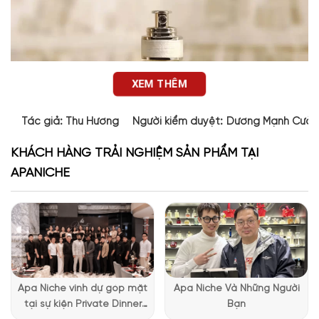
XEM THÊM
Tác giả:
Thu Hương
Người kiểm duyệt:
Dương Mạnh Cườ
KHÁCH HÀNG TRẢI NGHIỆM SẢN PHẨM TẠI
APANICHE
Apa Niche vinh dự góp mặt
Apa Niche Và Những Người
Thiết kế của Afternoon Delight Replica
tại sự kiện Private Dinner
Bạn
Thiết kế của Afternoon Delight EDT tiếp tục thể hiện sự tối