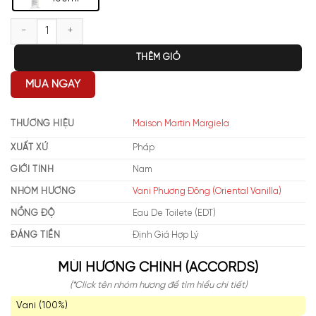
Maison Margiela Replica Afternoon Delight EDT số lượng
THÊM GIỎ
MUA NGAY
THƯƠNG HIỆU
Maison Martin Margiela
XUẤT XỨ
Pháp
GIỚI TÍNH
Nam
NHÓM HƯƠNG
Vani Phương Đông (Oriental Vanilla)
NỒNG ĐỘ
Eau De Toilete (EDT)
ĐÁNG TIỀN
Định Giá Hợp Lý
MÙI HƯƠNG CHÍNH (ACCORDS)
(*Click tên nhóm hương để tìm hiểu chi tiết)
Vani (100%)