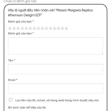
Chưa có đánh giá nào.
Hãy là người đầu tiên nhận xét “Maison Margiela Replica
Afternoon Delight EDT”
Đánh giá của bạn
*
Đánh giá của bạn
*
Tên
*
Mùi hương của Afternoon Delight EDT
NHỮNG NOTE HƯƠNG THEO CẢM NHẬN
THỰC TẾ
Email
*
523 (28,18%)
477 (25,70%)
413 (22,25%)
243 (13,09%)
Lưu tên của tôi, email, và trang web trong trình duyệt này cho
200 (10,78%)
lần bình luận kế tiếp của tôi.