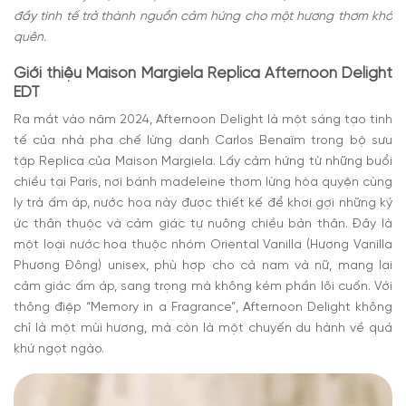
đầy tinh tế trở thành nguồn cảm hứng cho một hương thơm khó
quên.
Giới thiệu Maison Margiela Replica Afternoon Delight
EDT
Ra mắt vào năm 2024, Afternoon Delight là một sáng tạo tinh
tế của nhà pha chế lừng danh Carlos Benaïm trong bộ sưu
tập Replica của Maison Margiela. Lấy cảm hứng từ những buổi
chiều tại Paris, nơi bánh madeleine thơm lừng hòa quyện cùng
ly trà ấm áp, nước hoa này được thiết kế để khơi gợi những ký
ức thân thuộc và cảm giác tự nuông chiều bản thân. Đây là
một loại nước hoa thuộc nhóm Oriental Vanilla (Hương Vanilla
Phương Đông) unisex, phù hợp cho cả nam và nữ, mang lại
cảm giác ấm áp, sang trọng mà không kém phần lôi cuốn. Với
thông điệp “Memory in a Fragrance”, Afternoon Delight không
chỉ là một mùi hương, mà còn là một chuyến du hành về quá
khứ ngọt ngào.