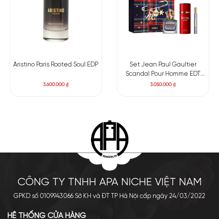
Aristino Paris Rooted Soul EDP
Set Jean Paul Gaultier
Scandal Pour Homme EDT
100ml + Deodorant 150ml + Mini
3.600.000
₫
3.050.000
₫
10ml
CÔNG TY TNHH APA NICHE VIỆT NAM
GPKD số 0109943066 Sở KH và ĐT TP Hà Nội cấp ngày 24/03/2022
HỆ THỐNG CỬA HÀNG