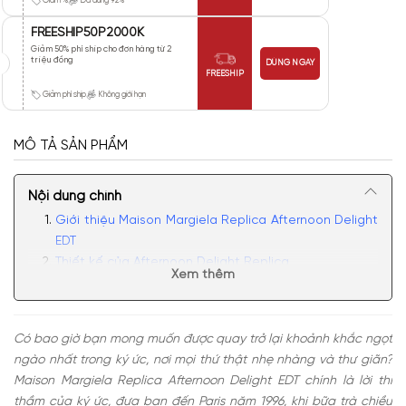
Giảm %
Đã dùng 92%
FREESHIP50P2000K
Giảm 50% phí ship cho đơn hàng từ 2
triệu đồng
DÙNG NGAY
FREESHIP
Giảm phí ship
Không giới hạn
MÔ TẢ SẢN PHẨM
Nội dung chính
Giới thiệu Maison Margiela Replica Afternoon Delight
EDT
Thiết kế của Afternoon Delight Replica
Xem thêm
Mùi hương của Afternoon Delight EDT
Có nên mua nước hoa unisex Maison Margiela
Replica Afternoon Delight không?
Có bao giờ bạn mong muốn được quay trở lại khoảnh khắc ngọt
ngào nhất trong ký ức, nơi mọi thứ thật nhẹ nhàng và thư giãn?
Maison Margiela Replica Afternoon Delight EDT chính là lời thì
thầm của ký ức, đưa bạn đến Paris năm 1996, khi bữa trà chiều