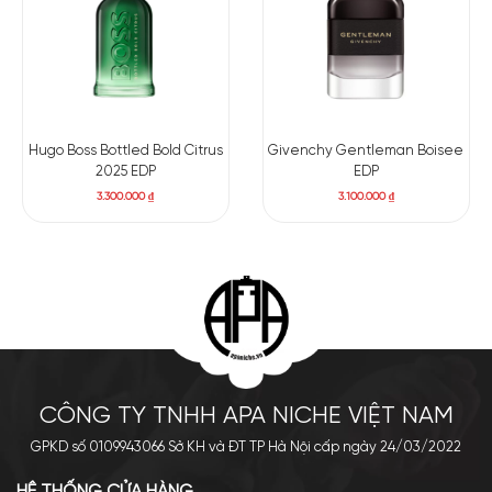
Hugo Boss Bottled Bold Citrus
Givenchy Gentleman Boisee
2025 EDP
EDP
3.300.000
₫
3.100.000
₫
CÔNG TY TNHH APA NICHE VIỆT NAM
GPKD số 0109943066 Sở KH và ĐT TP Hà Nội cấp ngày 24/03/2022
HỆ THỐNG CỬA HÀNG