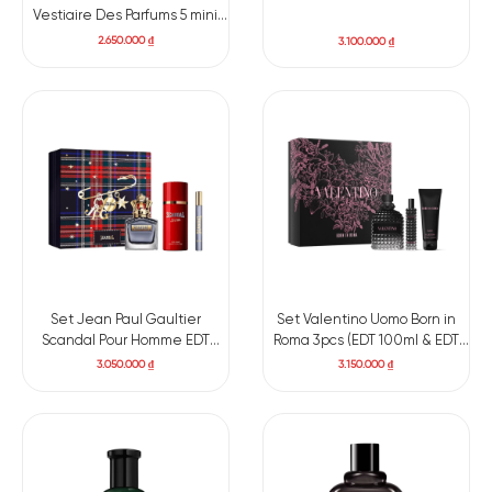
Vestiaire Des Parfums 5 mini
(Cuir, Blouse, Muse, Tuxedo,
2.650.000
₫
3.100.000
₫
Lavalliere) x 7.5ml
Set Jean Paul Gaultier
Set Valentino Uomo Born in
Scandal Pour Homme EDT
Roma 3pcs (EDT 100ml & EDT
100ml + Deodorant 150ml + Mini
15ml & Shower gel 75ml)
3.050.000
₫
3.150.000
₫
10ml