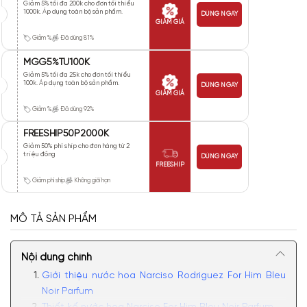
Giảm 5% tối đa 200k cho đơn tối thiểu
1000k. Áp dụng toàn bộ sản phẩm.
DÙNG NGAY
GIẢM GIÁ
Giảm %
Đã dùng 81%
MGG5%TU100K
Giảm 5% tối đa 25k cho đơn tối thiểu
100k. Áp dụng toàn bộ sản phẩm.
DÙNG NGAY
GIẢM GIÁ
Giảm %
Đã dùng 92%
FREESHIP50P2000K
Giảm 50% phí ship cho đơn hàng từ 2
triệu đồng
DÙNG NGAY
FREESHIP
Giảm phí ship
Không giới hạn
MÔ TẢ SẢN PHẨM
Nội dung chính
Giới thiệu nước hoa Narciso Rodriguez For Him Bleu
Noir Parfum