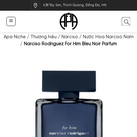
Bỏ
438 Tây Sơn, Thịnh Quang, Đống Đa, HN
qua
nội
dung
Apa Niche
/
Thương hiệu
/
Narciso
/
Nước Hoa Narciso Nam
/
Narciso Rodriguez For Him Bleu Noir Parfum