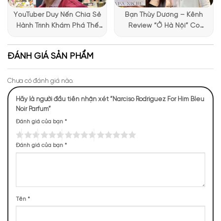
YouTuber Duy Nến Chia Sẻ
Bạn Thùy Dương – Kênh
Hành Trình Khám Phá Thế
Review “Ở Hà Nội” Có
Giới Hương Thơm Tại Apa
Những Trải Nghiệm Thú Vị Tại
Niche
Apa Niche
ĐÁNH GIÁ SẢN PHẨM
Chưa có đánh giá nào.
Hãy là người đầu tiên nhận xét “Narciso Rodriguez For Him Bleu
Noir Parfum”
Đánh giá của bạn
*
Đánh giá của bạn
*
Mùi hương nước hoa Narciso Bleu Noir Parfum
NHỮNG NOTE HƯƠNG THEO CẢM NHẬN
Tên
*
THỰC TẾ