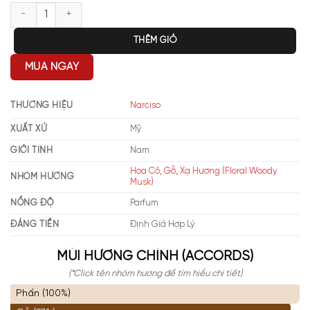
Narciso Rodriguez For Him Bleu Noir Parfum số lượng
THÊM GIỎ
MUA NGAY
THƯƠNG HIỆU
Narciso
XUẤT XỨ
Mỹ
GIỚI TÍNH
Nam
Hoa Cỏ, Gỗ, Xạ Hương (Floral Woody
NHÓM HƯƠNG
Musk)
NỒNG ĐỘ
Parfum
ĐÁNG TIỀN
Định Giá Hợp Lý
MÙI HƯƠNG CHÍNH (ACCORDS)
(*Click tên nhóm hương để tìm hiểu chi tiết)
Phấn (100%)