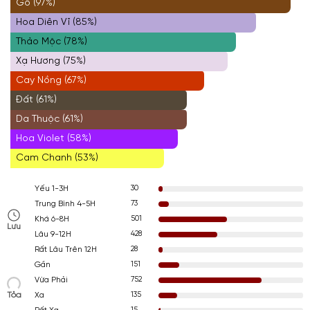
Gỗ (97%)
Hoa Diên Vĩ (85%)
Thảo Mộc (78%)
Xạ Hương (75%)
Cay Nồng (67%)
Đất (61%)
Da Thuộc (61%)
Hoa Violet (58%)
Cam Chanh (53%)
30
Yếu 1-3H
73
Trung Bình 4-5H
501
Khá 6-8H
Lưu
428
Lâu 9-12H
28
Rất Lâu Trên 12H
151
Gần
752
Vừa Phải
Tỏa
135
Xa