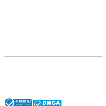
Cam kết - Bảo hành của chúng tôi
Chính sách giá cả
Chính sách thanh toán
Chính sách vận chuyển - giao nhận - kiểm hàng
Chính sách đổi hàng - trả hàng - hoàn tiền
Chính sách bảo mật thông tin
HỖ TRỢ KHÁCH HÀNG
Hotline: 0961596333
Hỗ trợ: hotro@apaniche.vn
Hướng dẫn sử dụng nước hoa
Câu hỏi thường gặp
Tác giả