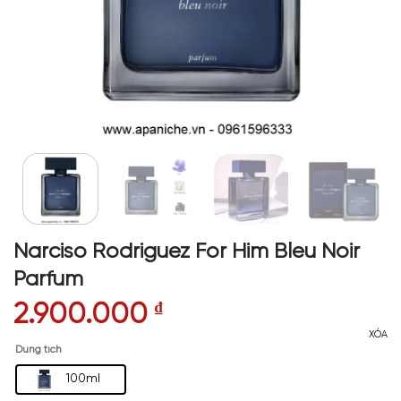
Narciso Rodriguez For Him Bleu Noir
Parfum
2.900.000
₫
XÓA
Dung tích
100ml