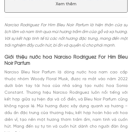
Thiết kế nước hoa Narciso For Him Bleu Noir Parfum
Xem thêm
Mùi hương nước hoa Narciso Bleu Noir Parfum
Có nên mua nước hoa Narciso Rodriguez For Him
Bleu Noir Parfum?
Narciso Rodriguez For Him Bleu Noir Parfum là hiện thân của sự
lịch lãm và nam tính qua mùi hương trầm ấm của gỗ và xạ hương.
Với sự kết hợp tinh tế từ các nốt hương đặc trưng, mang đến một
trải nghiệm đầy cuốn hút, bí ẩn và quyến rũ cho phái mạnh.
Giới thiệu nước hoa Narciso Rodriguez For Him Bleu
Noir Parfum
Narciso Bleu Noir Parfum là dòng nước hoa nam cao cấp
thuộc nhóm Woody Floral Musk, được ra mắt vào năm 2022
dưới bàn tay tài hoa của nhà sáng tạo nước hoa Sonia
Constant. Thương hiệu Narciso Rodriguez luôn nổi tiếng với
kết hợp giữa sự hiện đại và cổ điển, và Bleu Noir Parfum cũng
không ngoại lệ. Mùi hương được xây dựng quanh xạ hương –
dấu ấn đặc trưng của thương hiệu, kết hợp hoàn hảo với hoa
diên vĩ, tạo nên một hương thơm trầm ấm, nam tính và cuốn
hút. Mang đến sự tự tin và cuốn hút dành cho người đàn ông