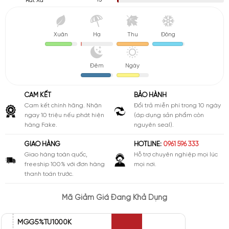
15
Rất Xa
Xuân
Hạ
Thu
Đông
Đêm
Ngày
CAM KẾT
BẢO HÀNH
Cam kết chính hãng. Nhận
Đổi trả miễn phí trong 10 ngày
ngay 10 triệu nếu phát hiện
(áp dụng sản phẩm còn
hàng Fake.
nguyên seal).
GIAO HÀNG
HOTLINE:
0961 596 333
Giao hàng toàn quốc,
Hỗ trợ chuyên nghiệp mọi lúc
freeship 100% với đơn hàng
mọi nơi.
thanh toán trước.
Mã Giảm Giá Đang Khả Dụng
MGG5%TU1000K