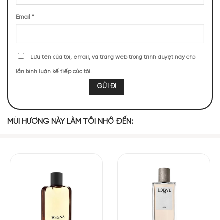
385 (21,13%)
229 (12,57%)
195 (10,70%)
169 (9,28%)
Email
*
168 (9,22%)
131 (7,19%)
104 (5,71%)
99 (5,43%)
Lưu tên của tôi, email, và trang web trong trình duyệt này cho
98 (5,38%)
86 (4,72%)
lần bình luận kế tiếp của tôi.
TOP NOTES
MÙI HƯƠNG NÀY LÀM TÔI NHỚ ĐẾN:
Quýt
Cam Bergamot
Cây Bách
Bạch Đậu Khấu
MIDDLE NOTES
Da Lộn
Xạ Hương
Diên Vĩ
BASE NOTES