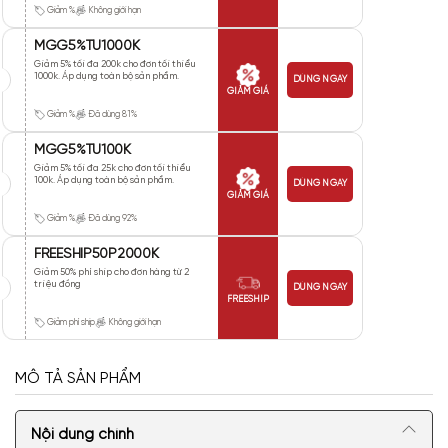
Giảm %
Không giới hạn
MGG5%TU1000K
Giảm 5% tối đa 200k cho đơn tối thiểu
1000k. Áp dụng toàn bộ sản phẩm.
DÙNG NGAY
GIẢM GIÁ
Giảm %
Đã dùng 81%
MGG5%TU100K
Giảm 5% tối đa 25k cho đơn tối thiểu
100k. Áp dụng toàn bộ sản phẩm.
DÙNG NGAY
GIẢM GIÁ
Giảm %
Đã dùng 92%
FREESHIP50P2000K
Giảm 50% phí ship cho đơn hàng từ 2
triệu đồng
DÙNG NGAY
FREESHIP
Giảm phí ship
Không giới hạn
MÔ TẢ SẢN PHẨM
Nội dung chính