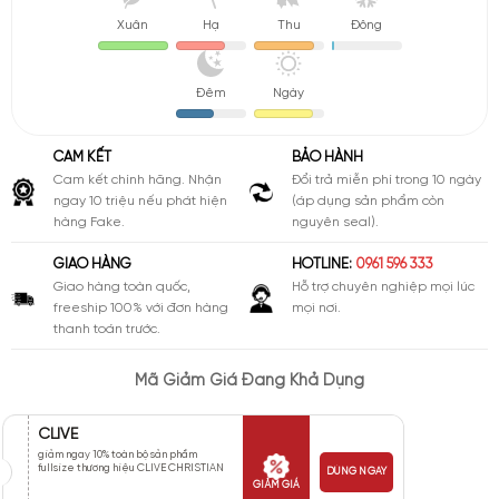
Xuân
Hạ
Thu
Đông
Đêm
Ngày
CAM KẾT
BẢO HÀNH
Cam kết chính hãng. Nhận
Đổi trả miễn phí trong 10 ngày
ngay 10 triệu nếu phát hiện
(áp dụng sản phẩm còn
hàng Fake.
nguyên seal).
GIAO HÀNG
HOTLINE:
0961 596 333
Giao hàng toàn quốc,
Hỗ trợ chuyên nghiệp mọi lúc
freeship 100% với đơn hàng
mọi nơi.
thanh toán trước.
Mã Giảm Giá Đang Khả Dụng
CLIVE
giảm ngay 10% toàn bộ sản phẩm
fullsize thương hiệu CLIVE CHRISTIAN
DÙNG NGAY
GIẢM GIÁ