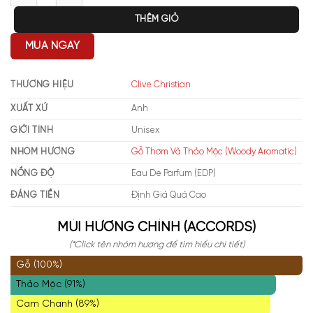
THÊM GIỎ
MUA NGAY
THƯƠNG HIỆU
Clive Christian
XUẤT XỨ
Anh
GIỚI TÍNH
Unisex
NHÓM HƯƠNG
Gỗ Thơm Và Thảo Mộc (Woody Aromatic)
NỒNG ĐỘ
Eau De Parfum (EDP)
ĐÁNG TIỀN
Định Giá Quá Cao
MÙI HƯƠNG CHÍNH (ACCORDS)
(*Click tên nhóm hương để tìm hiểu chi tiết)
Gỗ (100%)
Thảo Mộc (91%)
Cam Chanh (89%)