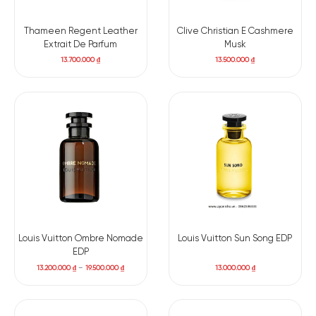
Thameen Regent Leather
Clive Christian E Cashmere
Extrait De Parfum
Musk
13.700.000
₫
13.500.000
₫
Louis Vuitton Ombre Nomade
Louis Vuitton Sun Song EDP
EDP
13.200.000
₫
–
19.500.000
₫
13.000.000
₫