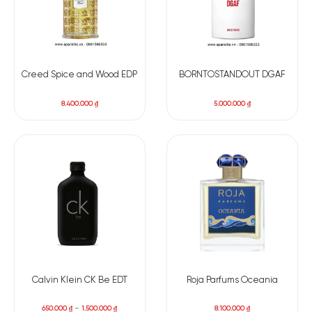
Creed Spice and Wood EDP
BORNTOSTANDOUT DGAF
8.400.000
₫
5.000.000
₫
Calvin Klein CK Be EDT
Roja Parfums Oceania
650.000
₫
–
1.500.000
₫
8.100.000
₫