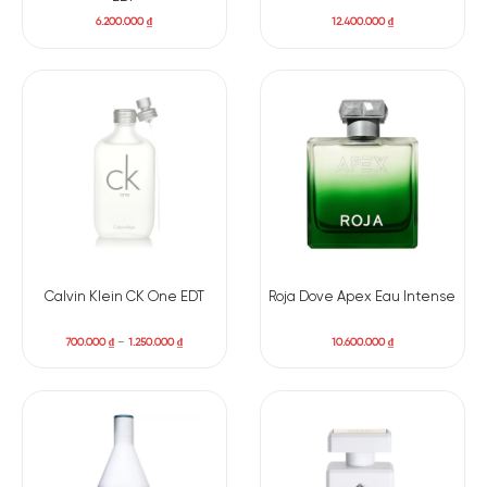
6.200.000
₫
12.400.000
₫
Calvin Klein CK One EDT
Roja Dove Apex Eau Intense
700.000
₫
–
1.250.000
₫
10.600.000
₫
Có nên mua nước hoa unisex Clive Christian L Red
Tea Vetiver không?
Tuy mức giá khá cao, Red Tea Vetiver xứng đáng với những ai
đánh giá cao chất lượng chế tác, thiết kế mang tính sưu tầm