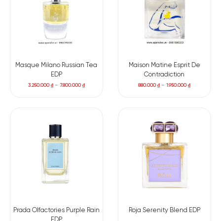
L Red Tea Vetiver mở đầu với nốt hương tươi sáng từ cam
Bergamot và chanh, mang đến cảm giác sạch sẽ và nhẹ
nhàng. Ngay sau đó, hương trà rooibos dần hiện lên – một loại
trà Nam Phi đặc trưng bởi sắc thái ấm áp, thoảng chút ngọt
dịu và phảng phất mùi cỏ khô thanh thoát. Cỏ hương bài
(vetiver) bổ sung thêm lớp nền khô ráo, thảo mộc, giúp mùi trà
Masque Milano Russian Tea
Maison Matine Esprit De
trở nên rõ nét hơn mà không bị ngọt gắt. Kết thúc là sự mượt
EDP
Contradiction
mà, sâu lắng của gỗ đàn hương và xạ hương, tạo cảm giác
3.250.000
₫
–
7.800.000
₫
880.000
₫
–
1.950.000
₫
mềm mại và sạch sẽ, lưu lại trên da như một lớp hương tự
nhiên đầy tinh tế.
Các tầng hương chính:
Hương đầu: Cam bergamot, chanh vàng.
Hương giữa: Trà Rooibos, cỏ hương bài.
Hương cuối: Gỗ đàn hương, xạ hương.
Prada Olfactories Purple Rain
Roja Serenity Blend EDP
EDP