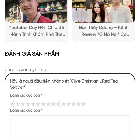
YouTuber Duy Nến Chia Sẻ
Bạn Thùy Dương – Kênh
Hành Trình Khám Phá Thế
Review “Ở Hà Nội” Có
Giới Hương Thơm Tại Apa
Những Trải Nghiệm Thú Vị Tại
Niche
Apa Niche
ĐÁNH GIÁ SẢN PHẨM
Chưa có đánh giá nào.
Hãy là người đầu tiên nhận xét “Clive Christian L Red Tea
Vetiver”
Mùi hương của L Red Tea Vetiver
Đánh giá của bạn
*
NHỮNG NOTE HƯƠNG THEO CẢM NHẬN
THỰC TẾ
Đánh giá của bạn
*
65 (26,97%)
63 (26,14%)
33 (13,69%)
33 (13,69%)