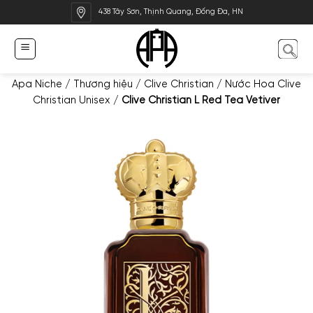
Bỏ
438 Tây Sơn, Thịnh Quang, Đống Đa, HN
qua
nội
dung
Apa Niche
/
Thương hiệu
/
Clive Christian
/
Nước Hoa Clive
Christian Unisex
/
Clive Christian L Red Tea Vetiver