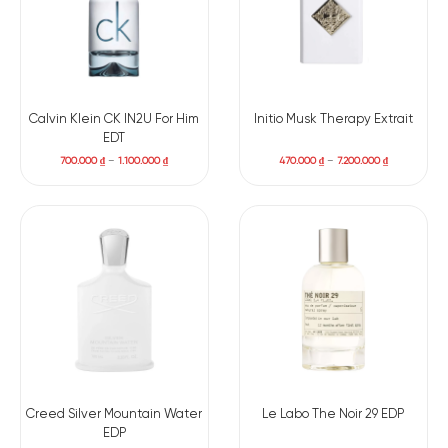
và phong cách mùi hương gọn gàng, hiện đại mà vẫn giữ
được vẻ sang trọng cổ điển. Đây không phải mùi hương dành
cho số đông, nhưng chắc chắn sẽ chạm đến gu thẩm mỹ của
những người có gu rõ ràng.
Calvin Klein CK IN2U For Him
Initio Musk Therapy Extrait
EDT
700.000
₫
–
1.100.000
₫
470.000
₫
–
7.200.000
₫
Creed Silver Mountain Water
Le Labo The Noir 29 EDP
EDP