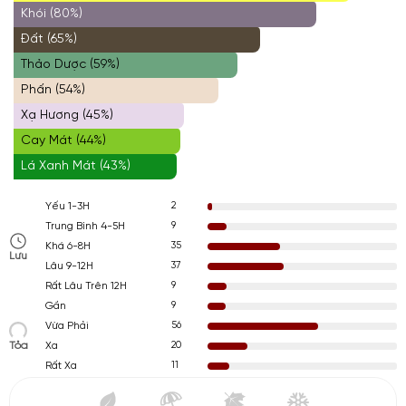
Khói (80%)
Đất (65%)
Thảo Dược (59%)
Phấn (54%)
Xạ Hương (45%)
Cay Mát (44%)
Lá Xanh Mát (43%)
2
Yếu 1-3H
9
Trung Bình 4-5H
35
Khá 6-8H
Lưu
37
Lâu 9-12H
9
Rất Lâu Trên 12H
9
Gần
56
Vừa Phải
Tỏa
20
Xa
11
Rất Xa