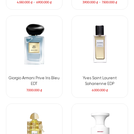
4.550.000
₫
–
6.900.000
₫
3.900.000
₫
–
7.500.000
₫
Giorgio Armani Prive Iris Bleu
Yves Saint Laurent
EDT
Saharienne EDP
7.000.000
₫
6.000.000
₫