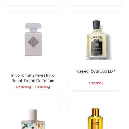
Creed Royal Oud EDP
Initio Parfums Prives Initio
Rehab Extrait De Parfum
5.690.000
₫
4.250.000
₫
–
4.800.000
₫