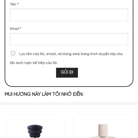
30 (12,45%)
17 (7,05%)
Tên
*
TOP NOTES
Email
*
Chanh Vàng
Cam Bergamot
Lưu tên của tôi, email, và trang web trong trình duyệt này cho
lần bình luận kế tiếp của tôi.
MIDDLE NOTES
Trà Rooibos Đỏ
Cỏ Hương Bài
MÙI HƯƠNG NÀY LÀM TÔI NHỚ ĐẾN:
BASE NOTES
Xạ Hương
Gỗ Đàn Hương