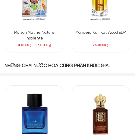
Maison Matine Nature
Mancera KumKat Wood EDP
Insolente
880.000
₫
–
1.700.000
₫
2.650.000
₫
NHỮNG CHAI NƯỚC HOA CÙNG PHÂN KHÚC GIÁ: