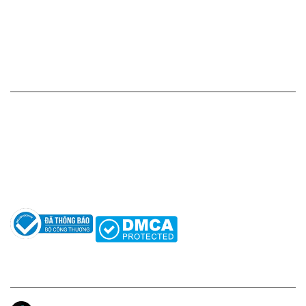
Chính sách vận chuyển - giao nhận - kiểm hàng
Chính sách đổi hàng - trả hàng - hoàn tiền
Chính sách bảo mật thông tin
HỖ TRỢ KHÁCH HÀNG
Hotline: 0961596333
Hỗ trợ: hotro@apaniche.vn
Hướng dẫn sử dụng nước hoa
Câu hỏi thường gặp
Tác giả
KẾT NỐI CHÚNG TÔI