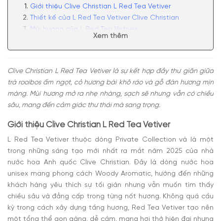
Giới thiệu Clive Christian L Red Tea Vetiver
Thiết kế của L Red Tea Vetiver Clive Christian
Mùi hương của L Red Tea Vetiver
Xem thêm
Có nên mua nước hoa unisex Clive Christian L Red
Tea Vetiver không?
Clive Christian L Red Tea Vetiver là sự kết hợp đầy thư giãn giữa
trà rooibos ấm ngọt, cỏ hương bài khô ráo và gỗ đàn hương mịn
màng. Mùi hương mở ra nhẹ nhàng, sạch sẽ nhưng vẫn có chiều
sâu, mang đến cảm giác thư thái mà sang trọng.
Giới thiệu Clive Christian L Red Tea Vetiver
L Red Tea Vetiver thuộc dòng Private Collection và là một
trong những sáng tạo mới nhất ra mắt năm 2025 của nhà
nước hoa Anh quốc Clive Christian. Đây là dòng nước hoa
unisex mang phong cách Woody Aromatic, hướng đến những
khách hàng yêu thích sự tối giản nhưng vẫn muốn tìm thấy
chiều sâu và đẳng cấp trong từng nốt hương. Không quá cầu
kỳ trong cách xây dựng tầng hương, Red Tea Vetiver tạo nên
một tổng thể gọn gàng, dễ cảm, mang hơi thở hiện đại nhưng