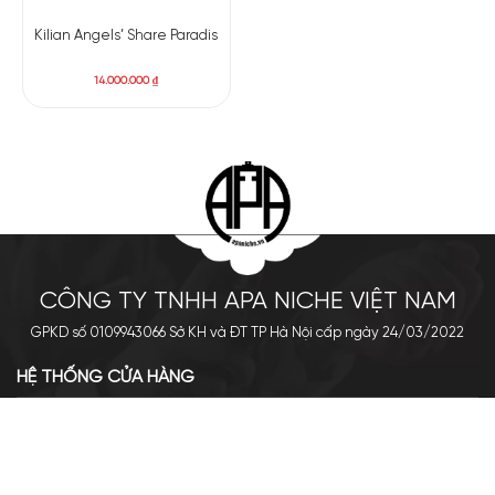
Kilian Angels’ Share Paradis
14.000.000
₫
CÔNG TY TNHH APA NICHE VIỆT NAM
GPKD số 0109943066 Sở KH và ĐT TP Hà Nội cấp ngày 24/03/2022
HỆ THỐNG CỬA HÀNG
Cơ sở chính: 438 Tây Sơn - Đống Đa - Hà Nội
Hotline: 0961.596.333
Chi nhánh: Số 05, Lô OC 5-2, KĐT Shining City, Sơn La