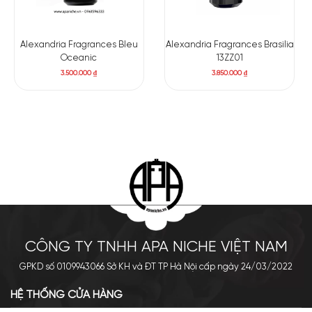
Alexandria Fragrances Bleu
Alexandria Fragrances Brasilia
Oceanic
13ZZ01
3.500.000
₫
3.850.000
₫
CÔNG TY TNHH APA NICHE VIỆT NAM
GPKD số 0109943066 Sở KH và ĐT TP Hà Nội cấp ngày 24/03/2022
HỆ THỐNG CỬA HÀNG