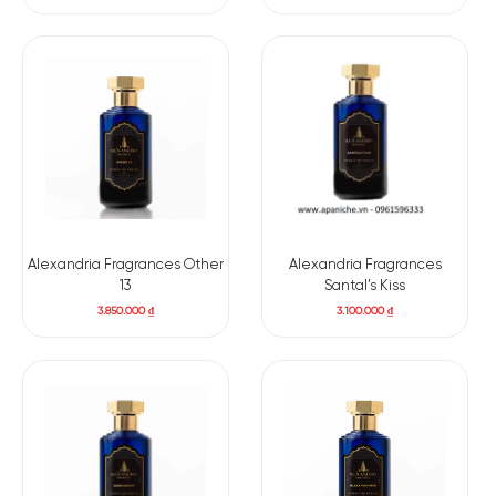
Alexandria Fragrances Other
Alexandria Fragrances
13
Santal’s Kiss
3.850.000
₫
3.100.000
₫