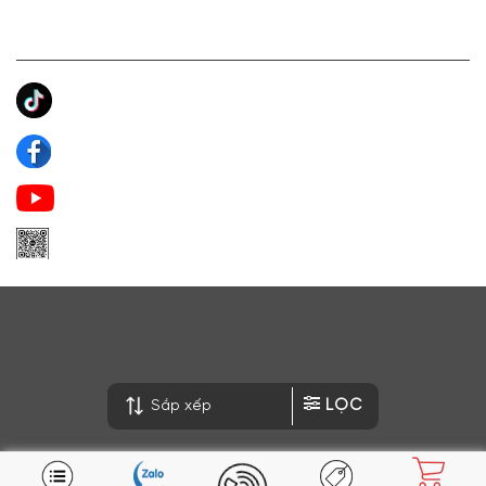
KẾT NỐI CHÚNG TÔI
Ánh Apa Niche
Apa Niche
Apa Niche Nước Hoa Hàng Hiệu
Zalo Apa Niche
LỌC