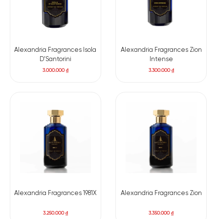
Alexandria Fragrances Isola
Alexandria Fragrances Zion
D’Santorini
Intense
3.000.000
₫
3.300.000
₫
Alexandria Fragrances 1981X
Alexandria Fragrances Zion
3.250.000
₫
3.350.000
₫