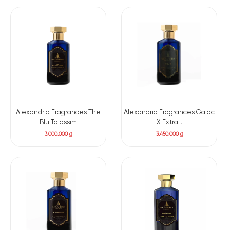
Alexandria Fragrances The
Alexandria Fragrances Gaiac
Blu Talassim
X Extrait
3.000.000
₫
3.450.000
₫