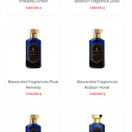
Interplay Extrait
Brooklyn Fragrance Lover
3.600.000
₫
3.350.000
₫
Alexandria Fragrances Musk
Alexandria Fragrances
Remedy
Arabian Horse
3.400.000
₫
3.400.000
₫