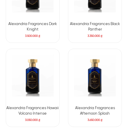
Alexandria Fragrances Dark
Alexandria Fragrances Black
Knight
Panther
3.500.000
₫
3.350.000
₫
Alexandria Fragrances Hawaii
Alexandria Fragrances
Volcano Intense
Afternoon Splash
3.050.000
₫
3.650.000
₫