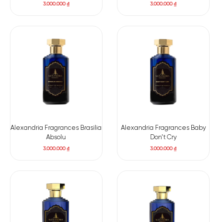
3.000.000
₫
3.000.000
₫
Alexandria Fragrances Brasilia
Alexandria Fragrances Baby
Absolu
Don’t Cry
3.000.000
₫
3.000.000
₫