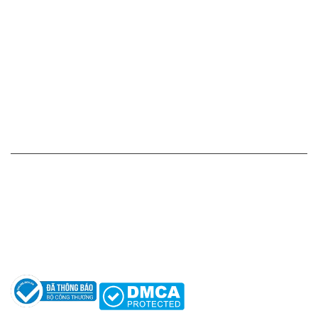
Cam kết - Bảo hành của chúng tôi
Chính sách giá cả
Chính sách thanh toán
Chính sách vận chuyển - giao nhận - kiểm hàng
Chính sách đổi hàng - trả hàng - hoàn tiền
Chính sách bảo mật thông tin
HỖ TRỢ KHÁCH HÀNG
Hotline: 0961596333
Hỗ trợ: hotro@apaniche.vn
Hướng dẫn sử dụng nước hoa
Câu hỏi thường gặp
Tác giả