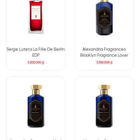
Serge Lutens La Fille De Berlin
Alexandria Fragrances
EDP
Brooklyn Fragrance Lover
3.200.000
₫
3.350.000
₫