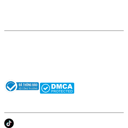
Chính sách đổi hàng - trả hàng - hoàn tiền
Chính sách bảo mật thông tin
HỖ TRỢ KHÁCH HÀNG
Hotline: 0961596333
Hỗ trợ: hotro@apaniche.vn
Hướng dẫn sử dụng nước hoa
Câu hỏi thường gặp
Tác giả
KẾT NỐI CHÚNG TÔI
Ánh Apa Niche