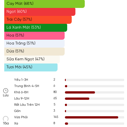
Cay Mát (68%)
Ngọt (60%)
Trái Cây (57%)
Lá Xanh Mát (53%)
Hoa (51%)
Hoa Trắng (51%)
Dừa (51%)
Sữa Kem Ngọt (47%)
Tươi Mới (45%)
2
Yếu 1-3H
6
Trung Bình 4-5H
80
Khá 6-8H
Lưu
65
Lâu 9-12H
5
Rất Lâu Trên 12H
3
Gần
145
Vừa Phải
Tỏa
8
Xa