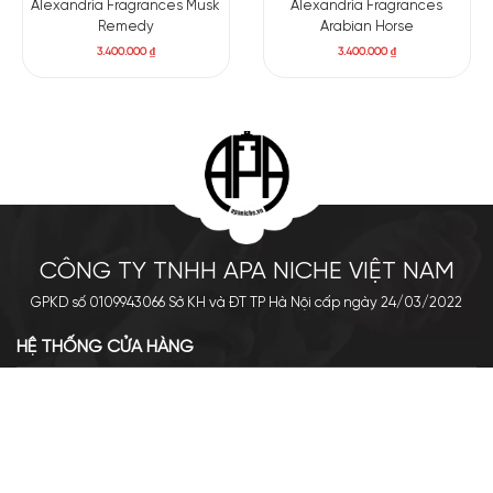
Alexandria Fragrances Musk
Alexandria Fragrances
Remedy
Arabian Horse
3.400.000
₫
3.400.000
₫
CÔNG TY TNHH APA NICHE VIỆT NAM
GPKD số 0109943066 Sở KH và ĐT TP Hà Nội cấp ngày 24/03/2022
HỆ THỐNG CỬA HÀNG
Cơ sở chính: 438 Tây Sơn - Đống Đa - Hà Nội
Hotline: 0961.596.333
Chi nhánh: Số 05, Lô OC 5-2, KĐT Shining City, Sơn La
Hotline: 085.90.66666