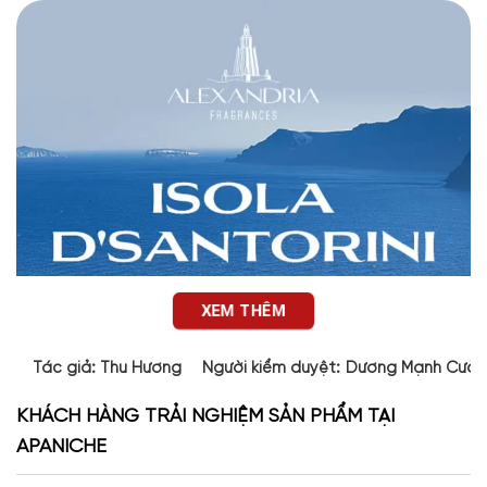
XEM THÊM
Tác giả:
Thu Hương
Người kiểm duyệt:
Dương Mạnh Cườ
KHÁCH HÀNG TRẢI NGHIỆM SẢN PHẨM TẠI
APANICHE
Thiết kế của Isola D’Santorini