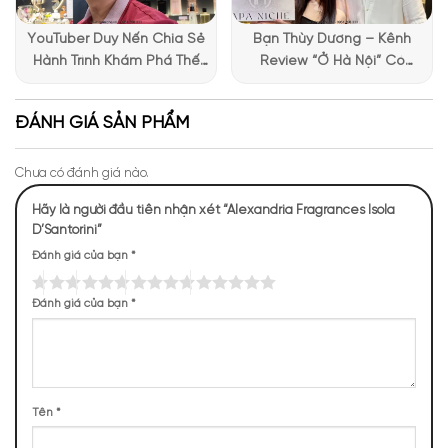
YouTuber Duy Nến Chia Sẻ
Bạn Thùy Dương – Kênh
Hành Trình Khám Phá Thế
Review “Ở Hà Nội” Có
Giới Hương Thơm Tại Apa
Những Trải Nghiệm Thú Vị Tại
Niche
Apa Niche
ĐÁNH GIÁ SẢN PHẨM
Chưa có đánh giá nào.
Hãy là người đầu tiên nhận xét “Alexandria Fragrances Isola
Mùi hương của Alexandria Isola D’Santorini
D’Santorini”
NHỮNG NOTE HƯƠNG THEO CẢM NHẬN
Đánh giá của bạn
*
THỰC TẾ
Đánh giá của bạn
*
6 (13,64%)
6 (13,64%)
5 (11,36%)
5 (11,36%)
4 (9,09%)
4 (9,09%)
4 (9,09%)
4 (9,09%)
Tên
*
3 (6,82%)
3 (6,82%)