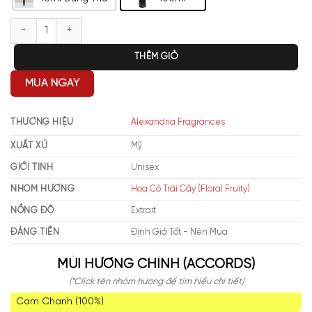
Alexandria Fragrances Isola D'Santorini số lượng
THÊM GIỎ
MUA NGAY
THƯƠNG HIỆU
Alexandria Fragrances
XUẤT XỨ
Mỹ
GIỚI TÍNH
Unisex
NHÓM HƯƠNG
Hoa Cỏ Trái Cây (Floral Fruity)
NỒNG ĐỘ
Extrait
ĐÁNG TIỀN
Định Giá Tốt - Nên Mua
MÙI HƯƠNG CHÍNH (ACCORDS)
(*Click tên nhóm hương để tìm hiểu chi tiết)
Cam Chanh (100%)