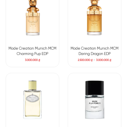
là sự đan xen của da lộn và các nốt thảo mộc xanh, tạo nên
dấu ấn mộc mạc nhưng đầy sang trọng, để lại dư vị khó quên.
Các tầng hương chính:
Hạt tiêu trắng, long diên hương, hoa
dành dành, hoa mộc lan, dừa, quả cam, trái cây, da lộn, cam
chanh, hương thảo dược.
Mode Creation Munich MCM
Mode Creation Munich MCM
Charming Pup EDP
Daring Dragon EDP
3.000.000
₫
2.500.000
₫
–
3.000.000
₫