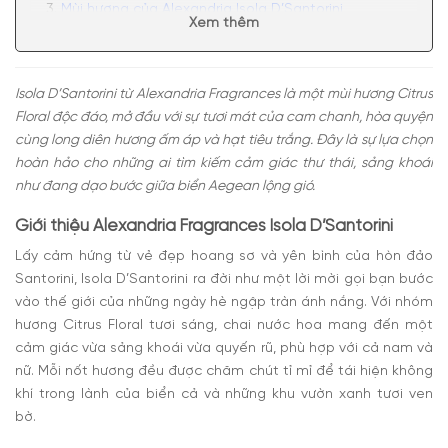
Mùi hương của Alexandria Isola D’Santorini
Xem thêm
Có nên mua nước hoa unisex Alexandria Isola
D’Santorini không?
Isola D’Santorini từ Alexandria Fragrances là một mùi hương Citrus
Floral độc đáo, mở đầu với sự tươi mát của cam chanh, hòa quyện
cùng long diên hương ấm áp và hạt tiêu trắng. Đây là sự lựa chọn
hoàn hảo cho những ai tìm kiếm cảm giác thư thái, sảng khoái
như đang dạo bước giữa biển Aegean lộng gió.
Giới thiệu Alexandria Fragrances Isola D’Santorini
Lấy cảm hứng từ vẻ đẹp hoang sơ và yên bình của hòn đảo
Santorini, Isola D’Santorini ra đời như một lời mời gọi bạn bước
vào thế giới của những ngày hè ngập tràn ánh nắng. Với nhóm
hương Citrus Floral tươi sáng, chai nước hoa mang đến một
cảm giác vừa sảng khoái vừa quyến rũ, phù hợp với cả nam và
nữ. Mỗi nốt hương đều được chăm chút tỉ mỉ để tái hiện không
khí trong lành của biển cả và những khu vườn xanh tươi ven
bờ.