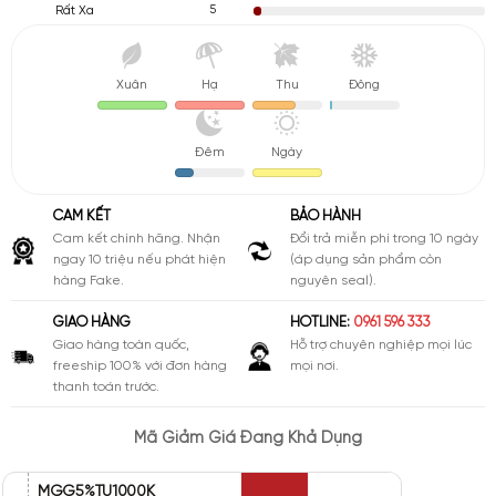
5
Rất Xa
Xuân
Hạ
Thu
Đông
Đêm
Ngày
CAM KẾT
BẢO HÀNH
Cam kết chính hãng. Nhận
Đổi trả miễn phí trong 10 ngày
ngay 10 triệu nếu phát hiện
(áp dụng sản phẩm còn
hàng Fake.
nguyên seal).
GIAO HÀNG
HOTLINE:
0961 596 333
Giao hàng toàn quốc,
Hỗ trợ chuyên nghiệp mọi lúc
freeship 100% với đơn hàng
mọi nơi.
thanh toán trước.
Mã Giảm Giá Đang Khả Dụng
MGG5%TU1000K