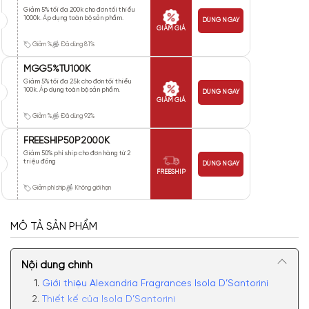
Giảm 5% tối đa 200k cho đơn tối thiểu
1000k. Áp dụng toàn bộ sản phẩm.
DÙNG NGAY
GIẢM GIÁ
Giảm %
Đã dùng 81%
MGG5%TU100K
Giảm 5% tối đa 25k cho đơn tối thiểu
100k. Áp dụng toàn bộ sản phẩm.
DÙNG NGAY
GIẢM GIÁ
Giảm %
Đã dùng 92%
FREESHIP50P2000K
Giảm 50% phí ship cho đơn hàng từ 2
triệu đồng
DÙNG NGAY
FREESHIP
Giảm phí ship
Không giới hạn
MÔ TẢ SẢN PHẨM
Nội dung chính
Giới thiệu Alexandria Fragrances Isola D’Santorini
Thiết kế của Isola D’Santorini