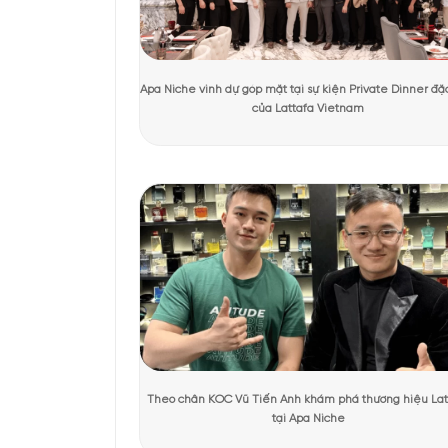
Tác giả:
Ánh Apa Niche
Người kiểm duyệt:
KHÁCH HÀNG TRẢI NGHIỆM SẢN 
Thiết kế của Int
Thiết kế của Alexandri
sang sắc đen, tạo hiệu
hướng Trung Đông, đặt
thể một chai nước hoa 