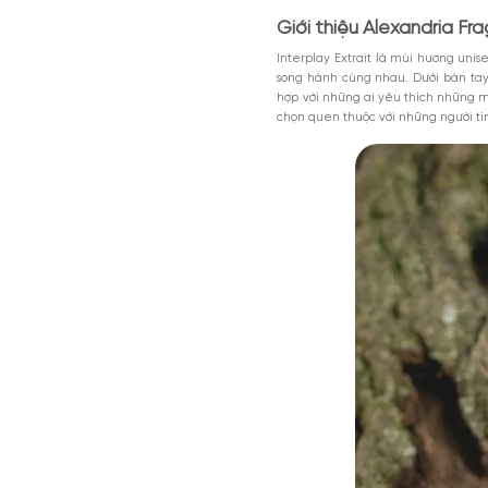
Nội dung chính
Giới thiệu Alexa
Thiết kế của Int
Mùi hương của I
MGG5%TU1000K
Có nên mua nước
Giảm 5% tối đa 200k cho đơn tối th
dụng toàn bộ sản phẩm.
Alexandria Fragrances I
Giảm %
Đã dùng 81%
HSD: 31-0
cảm giác amber – xạ hươ
Giới thiệu Alexa
Interplay Extrait là m
song hành cùng nhau. 
hợp với những ai yêu t
chọn quen thuộc với n