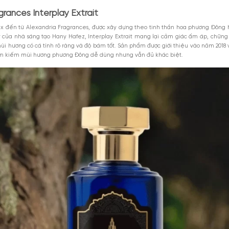
ndria Fragrances Interplay Extrait
M
erplay Extrait
nterplay Extrait Alexandria Fragrances
Xem thêm
MGG5%TU100K
 hoa unisex Alexandria Interplay Extrait không?
iểu 1000k. Áp
Giảm 5% tối đa 25k cho
DÙNG NGAY
toàn bộ sản phẩm.
GIẢM GIÁ
nterplay Extrait mở ra với hạnh nhân đắng và nghệ tây cay nhẹ, sau đó dịu
8-2026
Giảm %
Đã dùng 9
ng mịn, trầm và rất sang.
ndria Fragrances Interplay Extrait
ùi hương unisex đến từ Alexandria Fragrances, được xây dựng theo tin
Dưới bàn tay của nhà sáng tạo Hany Hafez, Interplay Extrait mang 
hích những mùi hương có cá tính rõ ràng và độ bám tốt. Sản phẩm được
hững người tìm kiếm mùi hương phương Đông dễ dùng nhưng vẫn đủ kh