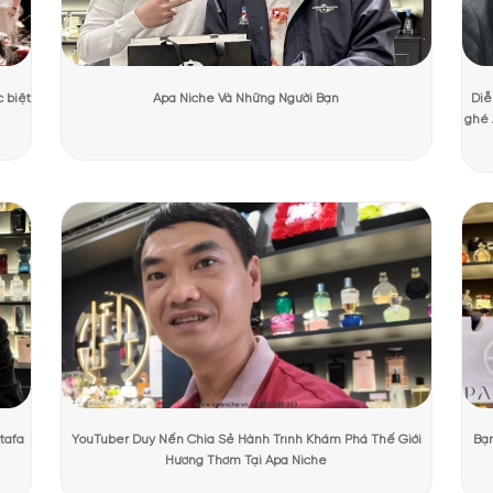
Dương Mạnh Cường
Ngày cập nhật:
31/07/2026
311 lượt
PHẨM TẠI APANICHE
erplay Extrait
a Interplay Extrait gợi lên cảm giác sang trọng và trầm ổn ngay từ c
 ứng thị giác sâu và bí ẩn, đúng với tinh thần của một mùi extrait. 
 logo Alexandria ở vị trí trung tâm như một điểm nhấn quyền lực. Ph
trông nặng tay, chỉn chu và mang cảm giác “đắt mùi” hơn so với nhiều t