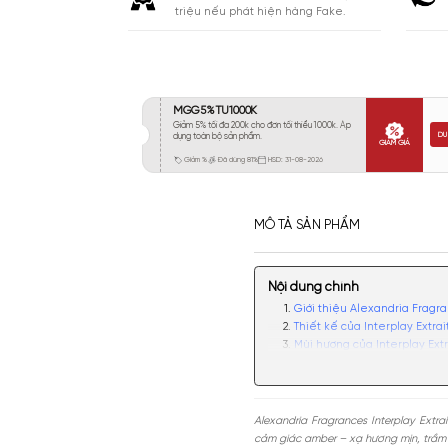
Khá 6-8H
16
Lưu
Lâu 9-12H
23
Rất Lâu Trên 12H
21
CAM KẾT
Cam kết chính hãng. Nhận ngay 10
triệu nếu phát hiện hàng Fake.
MÔ TẢ SẢN PHẨM