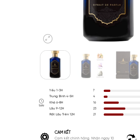
Yếu 1-3H
7
Trung Bình 4-5H
4