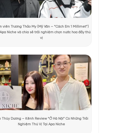
 xem
ái nhìn đầu tiên. Thân chai thủy tinh xanh đậm chuyển dần
Nhãn chai màu đen viền vàng với họa tiết cổ điển mang hơi
ần nắp ánh vàng kim dáng trụ chắc chắn, hoàn thiện tổng
hiết kế phổ thông.