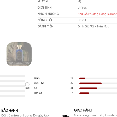
THƯƠNG HIỆU
Al
XUẤT XỨ
Mỹ
GIỚI TÍNH
Un
NHÓM HƯƠNG
Hoa
NỒNG ĐỘ
Ext
ĐÁNG TIỀN
Đị
Gần
10