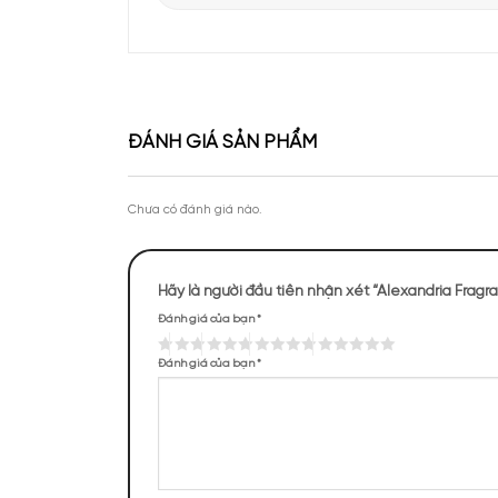
Apa Niche vinh dự góp mặt tại sự kiện Priva
của Lattafa Vietnam
Theo chân KOC Vũ Tiến Anh khám phá thươ
tại Apa Niche