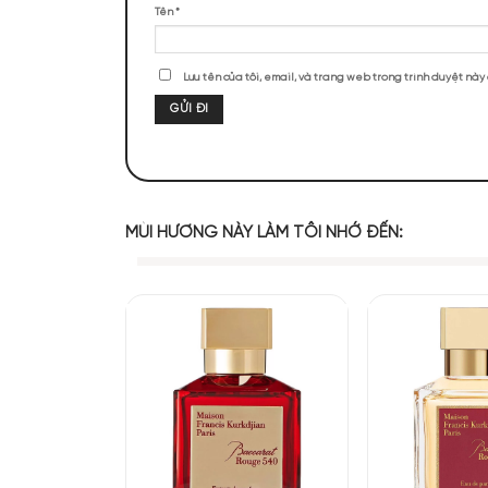
ĐÁNH GIÁ SẢN PHẨM
Chưa có đánh giá nào.
Hãy là người đầu tiên nhận xét “Alexan
Đánh giá của bạn
*
Mùi hương của I
Đánh giá của bạn
*