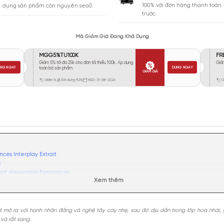
Vừa Phải
39
Tỏa
Xa
31
Rất Xa
17
GIA
BẢO HÀNH
Giao 
Đổi trả miễn phí trong 10 ngày (áp
100% 
dụng sản phẩm còn nguyên seal).
trước.