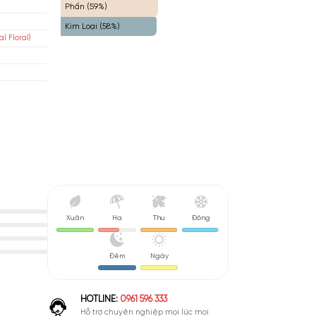
Hạt (67%)
exandria Fragrances
Trái Cây (61%)
Phấn (59%)
isex
Kim Loại (58%)
 Cỏ Phương Đông (Oriental Floral)
rait
nh Giá Tốt - Nên Mua
Xuân
Hạ
Thu