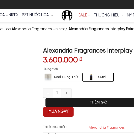
Ữ
NƯỚC HOA UNISEX
BST NƯỚC HOA
SALE
rances
/
Nước Hoa Alexandria Fragrances Unisex
/
Alexandria Fra
Alexandria Fragran
3.600.000
₫
Dung tích
10ml Dùng Thử
Alexandria Fragrances Interplay
T
MUA NGAY