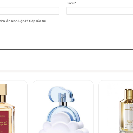
dria Fragrances Interplay Extrait”
nterplay Extrait Alexandria Fragrances
NHỮNG NOTE HƯƠNG THEO CẢM NH