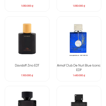
những buổi hẹn hò lãng mạn, các sự kiện quan trọng, hay
1.050.000
₫
1.050.000
₫
thậm chí là những ngày làm việc thường nhật.
Tuy nhiên, vì hương thơm có xu hướng ấm và ngọt, sản phẩm
này sẽ phát huy tốt nhất trong thời tiết mát mẻ hoặc lạnh.
Hãy thử và để sản phẩm này kể câu chuyện về chính bạn –
một người đàn ông tự tin, quyến rũ và đầy bí ẩn.
Davidoff Zino EDT
Armaf Club De Nuit Blue Iconic
EDP
1.100.000
₫
1.450.000
₫