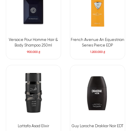
Versace Pour Homme Hair &
French Avenue An Equestrian
Body Shampoo 250ml
Series Pierce EDP
900.000
₫
1.200.000
₫
Có nên mua nước hoa nam Armaf Odyssey Homme
Với giá cả hợp lý nhưng chất lượng vượt mong đợi, Armaf
Odyssey Homme Man EDP mang đến một trải nghiệm hương
Lattafa Asad Elixir
Guy Laroche Drakkar Noir EDT
thơm đầy cuốn hút, giúp bạn tự tin trong mọi tình huống – từ