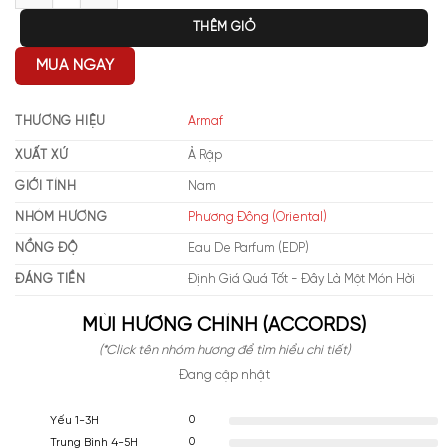
THÊM GIỎ
MUA NGAY
THƯƠNG HIỆU
Armaf
XUẤT XỨ
Ả Rập
GIỚI TÍNH
Nam
NHÓM HƯƠNG
Phương Đông (Oriental)
NỒNG ĐỘ
Eau De Parfum (EDP)
ĐÁNG TIỀN
Định Giá Quá Tốt - Đây Là Một Món Hời
MÙI HƯƠNG CHÍNH (ACCORDS)
(*Click tên nhóm hương để tìm hiểu chi tiết)
Đang cập nhật
0
Yếu 1-3H
0
Trung Bình 4-5H