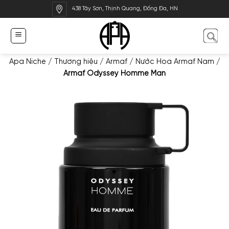
Bỏ
438 Tây Sơn, Thịnh Quang, Đống Đa, HN
qua
nội
dung
Apa Niche
/
Thương hiệu
/
Armaf
/
Nước Hoa Armaf Nam
/
Armaf Odyssey Homme Man