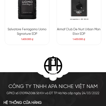
Salvatore Ferragamo Uomo
Armaf Club De Nuit Urban Man
Signature EDP
Elixir EDP
1.600.000
₫
1.400.000
₫
CÔNG TY TNHH APA NICHE VIỆT NAM
GPKD số 0109943066 Sở KH và ĐT TP Hà Nội cấp ngày 24/03/2022
HỆ THỐNG CỬA HÀNG