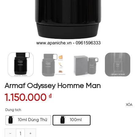
Armaf Odyssey Homme Man
1.150.000
₫
XÓA
Dung tích
10ml Dùng Thử
100ml
Armaf Odyssey Homme Man số lượng