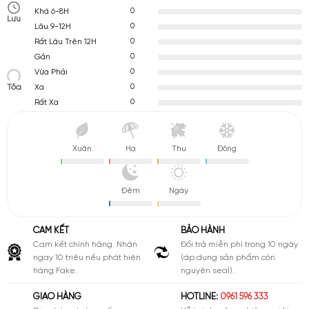
0
Khá 6-8H
Lưu
0
Lâu 9-12H
0
Rất Lâu Trên 12H
0
Gần
0
Vừa Phải
Tỏa
0
Xa
0
Rất Xa
Xuân
Hạ
Thu
Đông
Đêm
Ngày
CAM KẾT
BẢO HÀNH
Cam kết chính hãng. Nhận
Đổi trả miễn phí trong 10 ngày
ngay 10 triệu nếu phát hiện
(áp dụng sản phẩm còn
hàng Fake.
nguyên seal).
GIAO HÀNG
HOTLINE:
0961 596 333