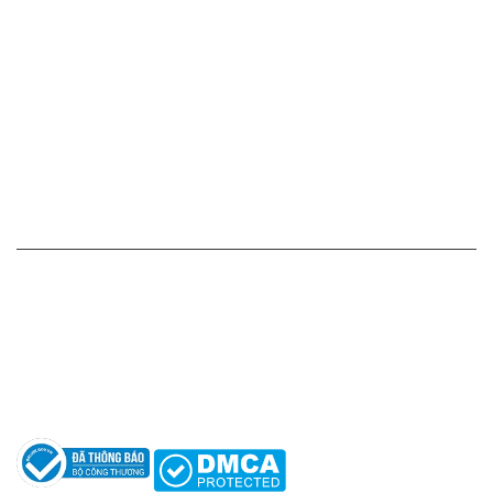
Cam kết - Bảo hành của chúng tôi
Chính sách giá cả
Chính sách thanh toán
Chính sách vận chuyển - giao nhận - kiểm hàng
Chính sách đổi hàng - trả hàng - hoàn tiền
Chính sách bảo mật thông tin
HỖ TRỢ KHÁCH HÀNG
Hotline: 0961596333
Hỗ trợ: hotro@apaniche.vn
Hướng dẫn sử dụng nước hoa
Câu hỏi thường gặp
Tác giả