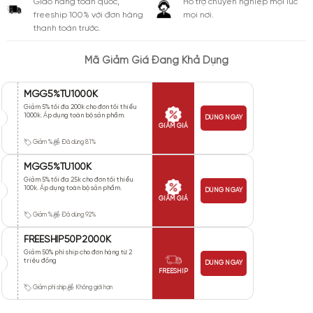
Giao hàng toàn quốc,
Hỗ trợ chuyên nghiệp mọi lúc
freeship 100% với đơn hàng
mọi nơi.
thanh toán trước.
Mã Giảm Giá Đang Khả Dụng
MGG5%TU1000K
Giảm 5% tối đa 200k cho đơn tối thiểu
1000k. Áp dụng toàn bộ sản phẩm.
DÙNG NGAY
GIẢM GIÁ
Giảm %
Đã dùng 81%
MGG5%TU100K
Giảm 5% tối đa 25k cho đơn tối thiểu
100k. Áp dụng toàn bộ sản phẩm.
DÙNG NGAY
GIẢM GIÁ
Giảm %
Đã dùng 92%
FREESHIP50P2000K
Giảm 50% phí ship cho đơn hàng từ 2
triệu đồng
DÙNG NGAY
FREESHIP
Giảm phí ship
Không giới hạn