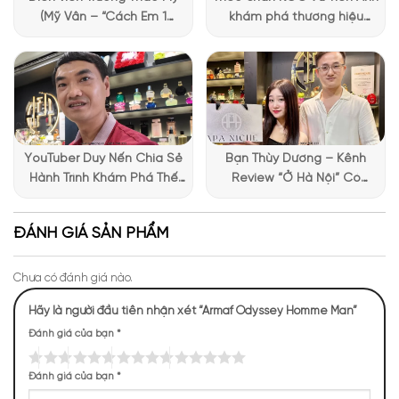
(Mỹ Vân – “Cách Em 1
khám phá thương hiệu
Millimet”) ghé Apa Niche và
Lattafa tại Apa Niche
chia sẻ trải nghiệm chọn
nước hoa đầy thú vị
YouTuber Duy Nến Chia Sẻ
Bạn Thùy Dương – Kênh
Hành Trình Khám Phá Thế
Review “Ở Hà Nội” Có
Giới Hương Thơm Tại Apa
Những Trải Nghiệm Thú Vị Tại
Niche
Apa Niche
ĐÁNH GIÁ SẢN PHẨM
Chưa có đánh giá nào.
Mùi hương Armaf Odyssey Homme Man
Hãy là người đầu tiên nhận xét “Armaf Odyssey Homme Man”
NHỮNG NOTE HƯƠNG THEO CẢM NHẬN
Đánh giá của bạn
*
THỰC TẾ
Đánh giá của bạn
*
260 (31,90%)
191 (23,44%)
184 (22,58%)
180 (22,09%)