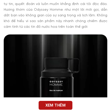
tự tin, quyết đoán và luôn muốn khẳng định cái tôi độc đáo.
Hương thơm của Odyssey Homme như một lời mời gọi, dẫn
dắt bạn vào không gian của sự sang trọng và lịch lãm. Không
khó để hiểu vì sao sản phẩm này nhanh chóng chiếm được
cảm tình từ các tín đồ nước hoa trên toàn thế giới
XEM THÊM