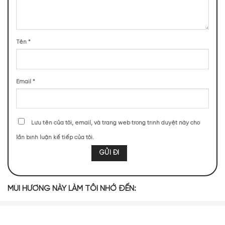
TOP NOTES
Tên
*
Email
*
Hổ Phách
Vani
MIDDLE NOTES
Lưu tên của tôi, email, và trang web trong trình duyệt này cho
lần bình luận kế tiếp của tôi.
Nốt Hương
Nốt Hương Cay
Phương Đông
Hương thơm của Armaf Odyssey Homme là sự hòa quyện
hoàn hảo giữa sự ngọt ngào, ấm áp và mạnh mẽ. Ngay khi xịt,
MÙI HƯƠNG NÀY LÀM TÔI NHỚ ĐẾN:
tầng hương đầu sẽ đánh thức mọi giác quan với vanilla và hổ
phách, mang đến cảm giác mềm mại và lôi cuốn, như một lời
mở đầu đầy hứa hẹn. Tiếp đến, tầng hương giữa dần hé lộ sự