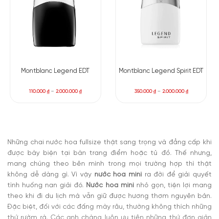
Montblanc Legend EDT
Montblanc Legend Spirit EDT
110.000
₫
–
2.000.000
₫
350.000
₫
–
2.000.000
₫
Những chai nước hoa fullsize thật sang trọng và đẳng cấp khi
được bày biện tại bàn trang điểm hoặc tủ đồ. Thế nhưng,
mang chúng theo bên mình trong mọi trường hợp thì thật
không dễ dàng gì. Vì vậy
nước hoa mini
ra đời để giải quyết
tình huống nan giải đó.
Nước hoa mini
nhỏ gọn, tiện lợi mang
theo khi đi du lịch mà vẫn giữ được hương thơm nguyên bản.
Đặc biệt, đối với các đấng mày râu, thường không thích những
thứ rườm rà. Các anh chàng luôn ưu tiên những thứ đơn giản