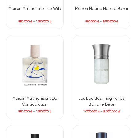
Maison Matine Into The Wild
Maison Matine Hasard Bazar
880.000
₫
–
1.950.000
₫
880.000
₫
–
1.950.000
₫
Maison Matine Esprit De
Les Liquides Imaginaires
Contradiction
Blanche Bête
880.000
₫
–
1.950.000
₫
1.000.000
₫
–
8.700.000
₫