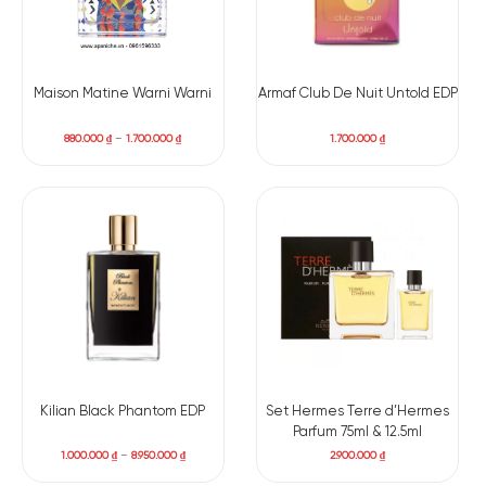
Maison Matine Warni Warni
Armaf Club De Nuit Untold EDP
880.000
₫
–
1.700.000
₫
1.700.000
₫
Kilian Black Phantom EDP
Set Hermes Terre d’Hermes
Parfum 75ml & 12.5ml
1.000.000
₫
–
8.950.000
₫
2.900.000
₫