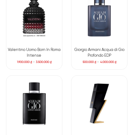
Valentino Uomo Born In Roma
Giorgio Armani Acqua di Gio
Intense
Profondo EDP
1.900.000
₫
–
3.500.000
₫
500.000
₫
–
4.000.000
₫