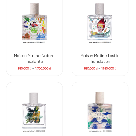
Maison Matine Nature
Maison Matine Lost In
Insolente
Translation
880.000
₫
–
1.700.000
₫
880.000
₫
–
1.950.000
₫