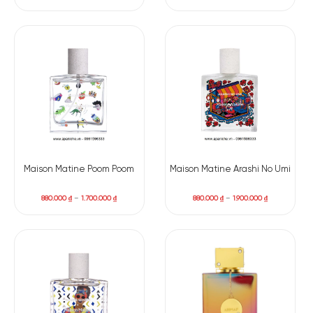
Maison Matine Poom Poom
Maison Matine Arashi No Umi
880.000
₫
–
1.700.000
₫
880.000
₫
–
1.900.000
₫