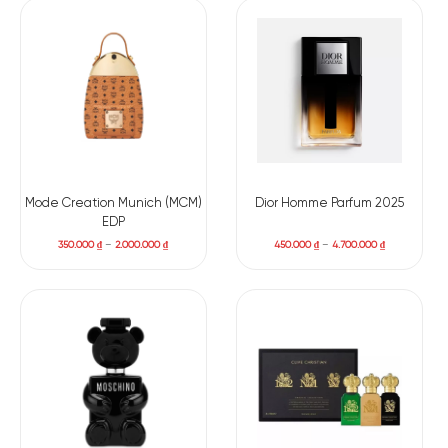
Mode Creation Munich (MCM)
Dior Homme Parfum 2025
EDP
350.000
₫
–
2.000.000
₫
450.000
₫
–
4.700.000
₫