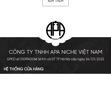
XEM THÊM
CÔNG TY TNHH APA NICHE VIỆT NAM
GPKD số 0109943066 Sở KH và ĐT TP Hà Nội cấp ngày 24/03/2022
Lợi ích khi sử dụng nước hoa mini Nam
HỆ THỐNG CỬA HÀNG
Dễ dàng thấy rằng với dung tích nhỏ, thiết kế gọn nhẹ,
nước
hoa mini nam
vô cùng dễ mang theo. Bạn có thể đặt những
Cơ sở chính: 438 Tây Sơn - Đống Đa - Hà Nội
chai nước hoa mini này trong balo, túi xách và cực dễ mang
Hotline: 0961.596.333
theo khi đi du lịch. Chúng chỉ chiếm một không gian nhỏ. Vì
Chi nhánh: Số 05, Lô OC 5-2, KĐT Shining City, Sơn La
vậy bạn có thể mang mùi hương yêu thích của mình đi bất cứ
Hotline: 085.90.66666
đâu.
VỀ APA NICHE