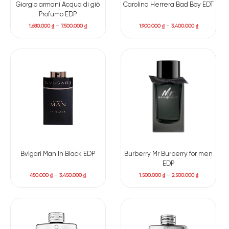
Giorgio armani Acqua di giò
Carolina Herrera Bad Boy EDT
Profumo EDP
1.680.000
₫
–
7.500.000
₫
1.900.000
₫
–
3.400.000
₫
Bvlgari Man In Black EDP
Burberry Mr Burberry for men
EDP
450.000
₫
–
3.450.000
₫
1.500.000
₫
–
2.500.000
₫