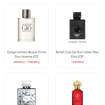
Giorgio armani Acqua Di Gio
Armaf Club De Nuit Urban Man
Pour Homme EDT
Elixir EDP
600.000
₫
–
3.750.000
₫
1.400.000
₫