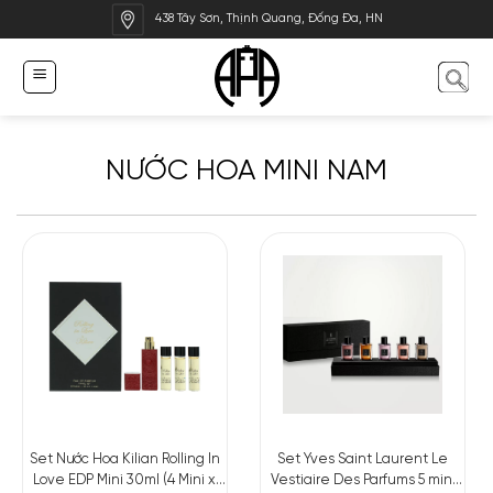
Bỏ
438 Tây Sơn, Thịnh Quang, Đống Đa, HN
qua
nội
dung
NƯỚC HOA MINI NAM
Set Yves Saint Laurent Le
Set Nước Hoa Kilian Rolling In
Vestiaire Des Parfums 5 mini
Love EDP Mini 30ml (4 Mini x