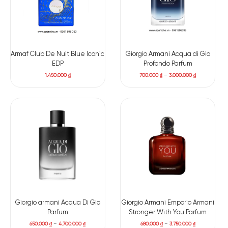
Armaf Club De Nuit Blue Iconic
Giorgio Armani Acqua di Gio
EDP
Profondo Parfum
1.450.000
₫
700.000
₫
–
3.000.000
₫
Giorgio armani Acqua Di Gio
Giorgio Armani Emporio Armani
Parfum
Stronger With You Parfum
650.000
₫
–
4.700.000
₫
680.000
₫
–
3.750.000
₫