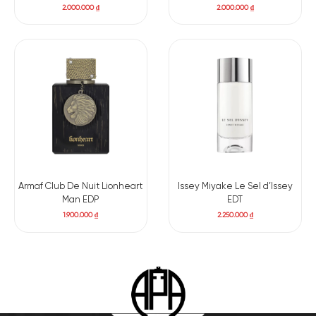
2.000.000
₫
2.000.000
₫
Armaf Club De Nuit Lionheart
Issey Miyake Le Sel d’Issey
Man EDP
EDT
1.900.000
₫
2.250.000
₫