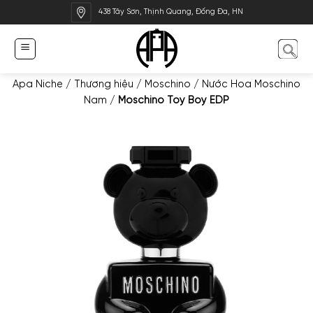
Bỏ
438 Tây Sơn, Thịnh Quang, Đống Đa, HN
qua
nội
dung
Apa Niche
/
Thương hiệu
/
Moschino
/
Nước Hoa Moschino
Nam
/
Moschino Toy Boy EDP