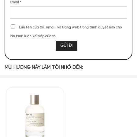
Email
*
3581 (21,10%)
2781 (16,38%)
1367 (8,05%)
1179 (6,95%)
1066 (6,28%)
897 (5,28%)
884 (5,21%)
881 (5,19%)
Lưu tên của tôi, email, và trang web trong trình duyệt này cho
lần bình luận kế tiếp của tôi.
829 (4,88%)
815 (4,80%)
TOP NOTES
MÙI HƯƠNG NÀY LÀM TÔI NHỚ ĐẾN:
Hạt nhục đậu
Nhựa Elemi
Quả Lê
Tiêu Hồng
khấu
Cam Bergamot
MIDDLE NOTES