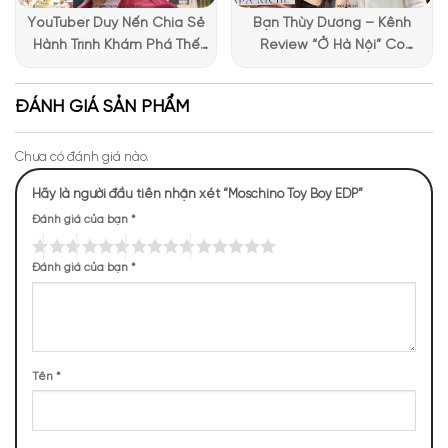
YouTuber Duy Nến Chia Sẻ
Bạn Thùy Dương – Kênh
Hành Trình Khám Phá Thế
Review “Ở Hà Nội” Có
Giới Hương Thơm Tại Apa
Những Trải Nghiệm Thú Vị Tại
Niche
Apa Niche
ĐÁNH GIÁ SẢN PHẨM
Chưa có đánh giá nào.
Hãy là người đầu tiên nhận xét “Moschino Toy Boy EDP”
Đánh giá của bạn
*
Đánh giá của bạn
*
Mùi hương Moschino Toy Boy EDP năng động, quyến
rũ
Tên
*
NHỮNG NOTE HƯƠNG THEO CẢM NHẬN
THỰC TẾ