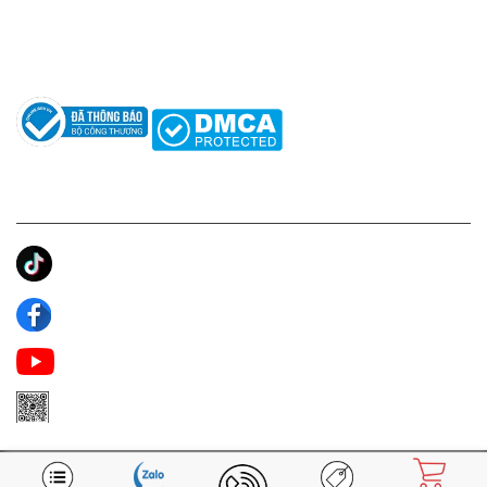
Hướng dẫn sử dụng nước hoa
Câu hỏi thường gặp
Tác giả
KẾT NỐI CHÚNG TÔI
Ánh Apa Niche
Apa Niche
Apa Niche Nước Hoa Hàng Hiệu
Zalo Apa Niche