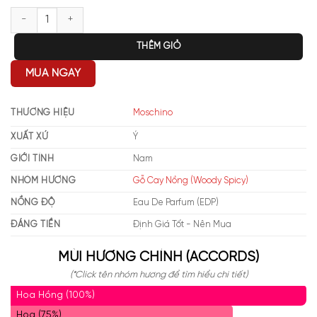
Moschino Toy Boy EDP số lượng
THÊM GIỎ
MUA NGAY
THƯƠNG HIỆU
Moschino
XUẤT XỨ
Ý
GIỚI TÍNH
Nam
NHÓM HƯƠNG
Gỗ Cay Nồng (Woody Spicy)
NỒNG ĐỘ
Eau De Parfum (EDP)
ĐÁNG TIỀN
Định Giá Tốt - Nên Mua
MÙI HƯƠNG CHÍNH (ACCORDS)
(*Click tên nhóm hương để tìm hiểu chi tiết)
Hoa Hồng (100%)
Hoa (75%)