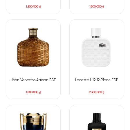
hồng và hoa mộc lan. Sau sự quyến rũ bùng nổ ấy là thời khắc
1.500.000
₫
1.900.000
₫
của nét trầm ngâm đầy nam tính. Cỏ vetiver hòa quyện với
Hương gỗ Cashmeran giúp cho chất nam tính ấy thỏa sức
bung tỏa.
John Varvatos Artisan EDT
Lacoste L.12.12 Blanc EDP
1.800.000
₫
2.300.000
₫