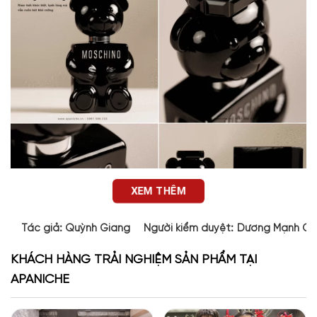
XEM THÊM
Tác giả:
Quỳnh Giang
Người kiểm duyệt:
Dương Mạnh Cư
KHÁCH HÀNG TRẢI NGHIỆM SẢN PHẨM TẠI
APANICHE
Thiết kế chai nước hoa Moschino Toy Boy EDP
Sự phá cách của Moschino từ thời trang cho đến nước hoa là