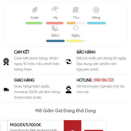
Xuân
Hạ
Thu
Đông
Đêm
Ngày
CAM KẾT
BẢO HÀNH
Cam kết chính hãng. Nhận
Đổi trả miễn phí trong 10 ngày
ngay 10 triệu nếu phát hiện
(áp dụng sản phẩm còn
hàng Fake.
nguyên seal).
GIAO HÀNG
HOTLINE:
0961 596 333
Giao hàng toàn quốc,
Hỗ trợ chuyên nghiệp mọi lúc
freeship 100% với đơn hàng
mọi nơi.
thanh toán trước.
Mã Giảm Giá Đang Khả Dụng
MGG5%TU1000K
Giảm 5% tối đa 200k cho đơn tối thiểu