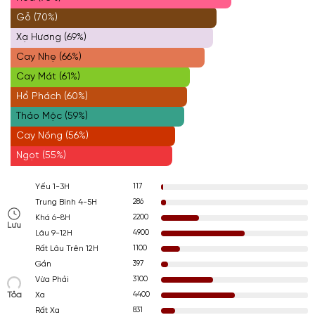
Gỗ (70%)
Xạ Hương (69%)
Cay Nhẹ (66%)
Cay Mát (61%)
Hổ Phách (60%)
Thảo Mộc (59%)
Cay Nồng (56%)
Ngọt (55%)
117
Yếu 1-3H
286
Trung Bình 4-5H
2200
Khá 6-8H
Lưu
4900
Lâu 9-12H
1100
Rất Lâu Trên 12H
397
Gần
3100
Vừa Phải
Tỏa
4400
Xa
831
Rất Xa