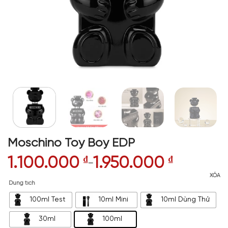
Moschino Toy Boy EDP
1.100.000
₫
1.950.000
₫
–
XÓA
Dung tích
100ml Test
10ml Mini
10ml Dùng Thử
30ml
100ml