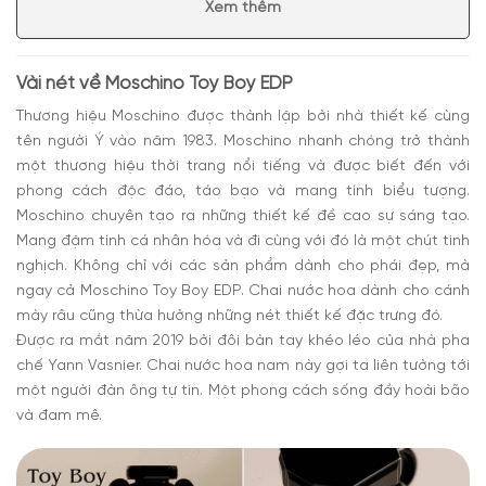
Xem thêm
rũ
Có nên mua nước hoa nam Toy Boy Moschino
Vài nét về Moschino Toy Boy EDP
Thương hiệu Moschino được thành lập bởi nhà thiết kế cùng
tên người Ý vào năm 1983. Moschino nhanh chóng trở thành
một thương hiệu thời trang nổi tiếng và được biết đến với
phong cách độc đáo, táo bạo và mang tính biểu tượng.
Moschino chuyên tạo ra những thiết kế đề cao sự sáng tạo.
Mang đậm tính cá nhân hóa và đi cùng với đó là một chút tinh
nghịch. Không chỉ với các sản phẩm dành cho phái đẹp, mà
ngay cả Moschino Toy Boy EDP. Chai nước hoa dành cho cánh
mày râu cũng thừa hưởng những nét thiết kế đặc trưng đó.
Được ra mắt năm 2019 bởi đôi bàn tay khéo léo của nhà pha
chế Yann Vasnier. Chai nước hoa nam này gợi ta liên tưởng tới
một người đàn ông tự tin. Một phong cách sống đầy hoài bão
và đam mê.