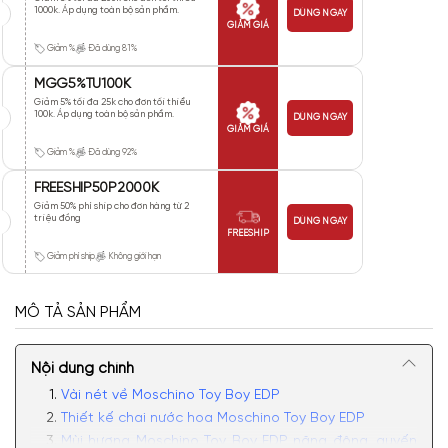
1000k. Áp dụng toàn bộ sản phẩm.
DÙNG NGAY
GIẢM GIÁ
Giảm %
Đã dùng 81%
MGG5%TU100K
Giảm 5% tối đa 25k cho đơn tối thiểu
100k. Áp dụng toàn bộ sản phẩm.
DÙNG NGAY
GIẢM GIÁ
Giảm %
Đã dùng 92%
FREESHIP50P2000K
Giảm 50% phí ship cho đơn hàng từ 2
triệu đồng
DÙNG NGAY
FREESHIP
Giảm phí ship
Không giới hạn
MÔ TẢ SẢN PHẨM
Nội dung chính
Vài nét về Moschino Toy Boy EDP
Thiết kế chai nước hoa Moschino Toy Boy EDP
Mùi hương Moschino Toy Boy EDP năng động, quyến