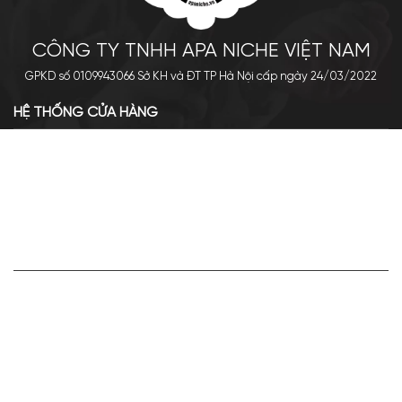
CÔNG TY TNHH APA NICHE VIỆT NAM
GPKD số 0109943066 Sở KH và ĐT TP Hà Nội cấp ngày 24/03/2022
HỆ THỐNG CỬA HÀNG
Cơ sở chính: 438 Tây Sơn - Đống Đa - Hà Nội
Hotline: 0961.596.333
Chi nhánh: Số 05, Lô OC 5-2, KĐT Shining City, Sơn La
Hotline: 085.90.66666
VỀ APA NICHE
Giới thiệu về Apa Niche
Tuyển dụng
Điều khoản sử dụng
Hoạt động của doanh nghiệp