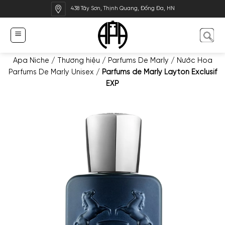
Bỏ
438 Tây Sơn, Thịnh Quang, Đống Đa, HN
qua
nội
dung
Apa Niche
/
Thương hiệu
/
Parfums De Marly
/
Nước Hoa
Parfums De Marly Unisex
/
Parfums de Marly Layton Exclusif
EXP