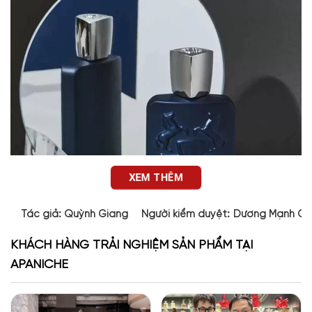
XEM THÊM
Tác giả:
Quỳnh Giang
Người kiểm duyệt:
Dương Mạnh Cư
KHÁCH HÀNG TRẢI NGHIỆM SẢN PHẨM TẠI
APANICHE
Thiết kế chai nước hoa Layton Exclusif EXP
Hình dáng chai giống với đại đa số các mẫu nước hoa nổi
tiếng khác của nhà Parfums De Marly. Sắc xanh trung tính, trẻ