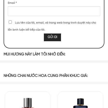
712 (13,74%)
578 (11,15%)
566 (10,92%)
454 (8,76%)
Email
*
355 (6,85%)
354 (6,83%)
311 (6,00%)
297 (5,73%)
Lưu tên của tôi, email, và trang web trong trình duyệt này cho
238 (4,59%)
235 (4,53%)
lần bình luận kế tiếp của tôi.
TOP NOTES
MÙI HƯƠNG NÀY LÀM TÔI NHỚ ĐẾN:
Nước
Cam Bergamot
Quýt
Hạnh Nhân
MIDDLE NOTES
NHỮNG CHAI NƯỚC HOA CÙNG PHÂN KHÚC GIÁ:
Hoa Dành
Hoa Hồng
Phong Lữ
Xạ Hương Cầy
Dành