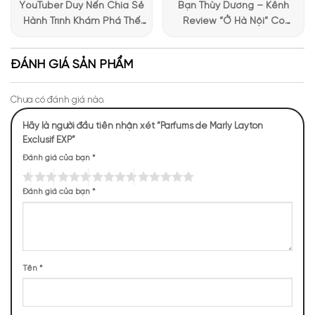
YouTuber Duy Nến Chia Sẻ
Bạn Thùy Dương – Kênh
Hành Trình Khám Phá Thế
Review “Ở Hà Nội” Có
Giới Hương Thơm Tại Apa
Những Trải Nghiệm Thú Vị Tại
Niche
Apa Niche
ĐÁNH GIÁ SẢN PHẨM
Chưa có đánh giá nào.
Hãy là người đầu tiên nhận xét “Parfums de Marly Layton
Exclusif EXP”
Đánh giá của bạn
*
Đánh giá của bạn
*
Mùi hương Parfums de Marly Layton Exclusif EXP tinh
tế, sang trọng
NHỮNG NOTE HƯƠNG THEO CẢM NHẬN
Tên
*
THỰC TẾ