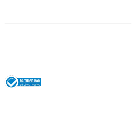
Chính sách bảo mật thông tin
HỖ TRỢ KHÁCH HÀNG
Hotline: 0961596333
Hỗ trợ: hotro@apaniche.vn
Hướng dẫn sử dụng nước hoa
Câu hỏi thường gặp
Tác giả