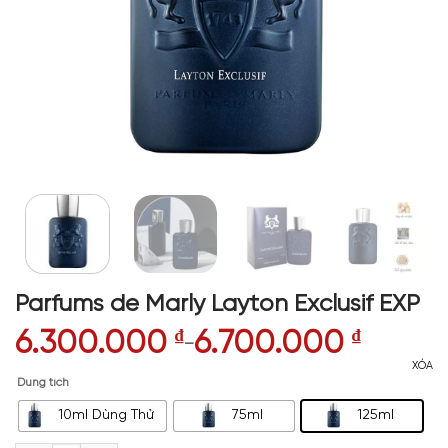
Parfums de Marly Layton Exclusif EXP
6.300.000
₫
6.700.000
₫
–
XÓA
Dung tích
10ml Dùng Thử
75ml
125ml