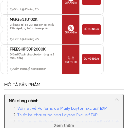
GIẢM GIÁ
Giảm %
Đã dùng 81%
MGG5%TU100K
Giảm 5% tối đa 25k cho đơn tối thiểu
100k. Áp dụng toàn bộ sản phẩm.
DÙNG NGAY
GIẢM GIÁ
Giảm %
Đã dùng 92%
FREESHIP50P2000K
Giảm 50% phí ship cho đơn hàng từ 2
triệu đồng
DÙNG NGAY
FREESHIP
Giảm phí ship
Không giới hạn
MÔ TẢ SẢN PHẨM
Nội dung chính
Vài nét về Parfums de Marly Layton Exclusif EXP
Thiết kế chai nước hoa Layton Exclusif EXP
Mùi hương Parfums de Marly Layton Exclusif EXP tinh
Xem thêm