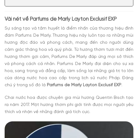
tế, sang trọng
Có nên mua nước hoa unisex Layton Exclusif EXP
Vài nét về Parfums de Marly Layton Exclusif EXP
Sự sáng tạo và tâm huyết là điểm nhấn của thương hiệu đình
đám Parfums De Marly. Thương hiệu này luôn tạo ra những mùi
hương độc đáo và phong cách, mang đến cho người dùng
cảm giác thăng hoa và quý phái. Từ hương thơm tươi mát đến
hương thơm gợi cảm, Parfums De Marly đáp ứng mọi sở thích
và phong cách cá nhân. Parfums De Marly đại diện cho sự xa
hoa, sang trọng và đẳng cấp, làm sống lại những giá trị to lớn
của dòng nước hoa cao cấp trong lịch sử nước Pháp. Đáng
chú ý trong số đó là
Parfums de Marly Layton Exclusif EXP
.
Chai nước hoa được chuyên gia mùi hương Quentin Bisch tạo
ra năm 2017. Một hương thơm phi giới tính được mọi người yêu
thích và nhận về những đánh giá tích cực.