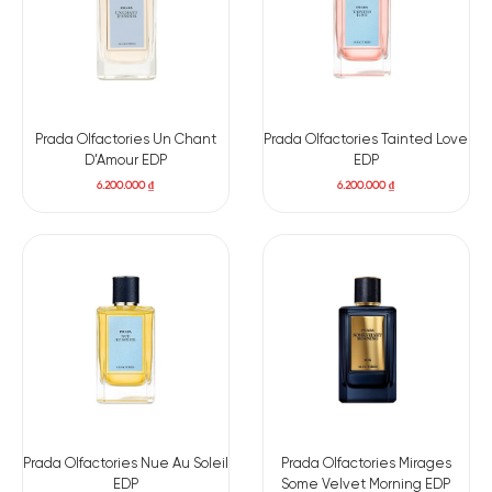
Prada Olfactories Un Chant
Prada Olfactories Tainted Love
D’Amour EDP
EDP
6.200.000
₫
6.200.000
₫
Có nên mua nước hoa unisex Layton Exclusif EXP
Dù có vẻ ngoài khá gai góc, thiên hương nam tính nhưng đó
Prada Olfactories Nue Au Soleil
Prada Olfactories Mirages
chỉ là cái nhìn ban đầu dễ gây hiểu lầm về
Parfums de Marly
EDP
Some Velvet Morning EDP