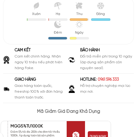
Xuân
Hạ
Thu
Đông
Đêm
Ngày
CAM KẾT
BẢO HÀNH
Cam kết chính hãng. Nhận
Đổi trả miễn phí trong 10 ngày
ngay 10 triệu nếu phát hiện
(áp dụng sản phẩm còn
hàng Fake.
nguyên seal).
GIAO HÀNG
HOTLINE:
0961 596 333
Giao hàng toàn quốc,
Hỗ trợ chuyên nghiệp mọi lúc
freeship 100% với đơn hàng
mọi nơi.
thanh toán trước.
Mã Giảm Giá Đang Khả Dụng
MGG5%TU1000K
Giảm 5% tối đa 200k cho đơn tối thiểu
1000k. Áp dụng toàn bộ sản phẩm.
DÙNG NGAY