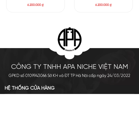
Layton Exclusif EXP
. Nhờ vào việc kết hợp các thành phần
6.200.000
₫
6.200.000
₫
hương liệu độc đáo mà chai nước hoa unisex này mang đến
một hương thơm phi giới tính, chứa đựng sự thanh lịch và sang
trọng. Cùng với đó, khả năng bám tỏa ấn tượng của
Layton
Exclusif EXP
cũng là điều khiến các tín đồ nước hoa phải mê
mẩn.
CÔNG TY TNHH APA NICHE VIỆT NAM
GPKD số 0109943066 Sở KH và ĐT TP Hà Nội cấp ngày 24/03/2022
HỆ THỐNG CỬA HÀNG
Cơ sở chính: 438 Tây Sơn - Đống Đa - Hà Nội
Hotline: 0961.596.333
Chi nhánh: Số 05, Lô OC 5-2, KĐT Shining City, Sơn La
Hotline: 085.90.66666
VỀ APA NICHE