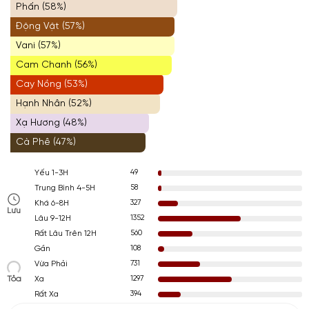
Phấn (58%)
Động Vật (57%)
Vani (57%)
Cam Chanh (56%)
Cay Nồng (53%)
Hạnh Nhân (52%)
Xạ Hương (48%)
Cà Phê (47%)
49
Yếu 1-3H
58
Trung Bình 4-5H
327
Khá 6-8H
Lưu
1352
Lâu 9-12H
560
Rất Lâu Trên 12H
108
Gần
731
Vừa Phải
Tỏa
1297
Xa
394
Rất Xa