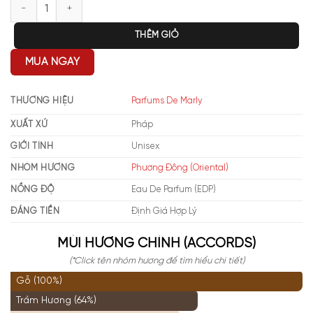
Parfums de Marly Layton Exclusif EXP số lượng
THÊM GIỎ
MUA NGAY
THƯƠNG HIỆU
Parfums De Marly
XUẤT XỨ
Pháp
GIỚI TÍNH
Unisex
NHÓM HƯƠNG
Phương Đông (Oriental)
NỒNG ĐỘ
Eau De Parfum (EDP)
ĐÁNG TIỀN
Định Giá Hợp Lý
MÙI HƯƠNG CHÍNH (ACCORDS)
(*Click tên nhóm hương để tìm hiểu chi tiết)
Gỗ (100%)
Trầm Hương (64%)