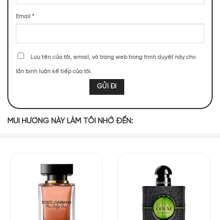
Email
*
Lưu tên của tôi, email, và trang web trong trình duyệt này cho
lần bình luận kế tiếp của tôi.
Set Yves Saint Laurent Black Opium EDP – Món quà
hoàn hảo cho phái đẹp
Set nước hoa YSL Black Opium EDP không chỉ là sản phẩm
MÙI HƯƠNG NÀY LÀM TÔI NHỚ ĐẾN:
nước hoa cực hot trên thị trường, mà còn là một biểu tượng
của phong cách và cá tính. Sự kết hợp giữa chai full 90ml và
phiên bản mini 10ml tiện lợi khiến bộ sản phẩm này trở thành
lựa chọn lý tưởng để đồng hành cùng nàng trong mọi khoảnh
khắc.
Dù là món quà dành cho bản thân hay tặng cho người
phụ nữ bạn yêu thương, set nước hoa nữ Yves Saint Laurent
YSL Black Opium EDP chắc chắn sẽ làm hài lòng mọi tín đồ
yêu nước hoa.