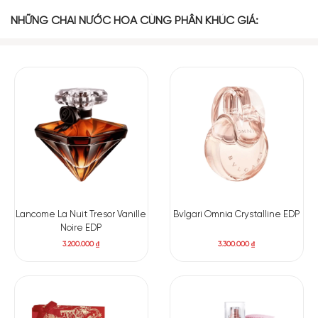
NHỮNG CHAI NƯỚC HOA CÙNG PHÂN KHÚC GIÁ:
Lancome La Nuit Tresor Vanille
Bvlgari Omnia Crystalline EDP
Noire EDP
3.200.000
₫
3.300.000
₫