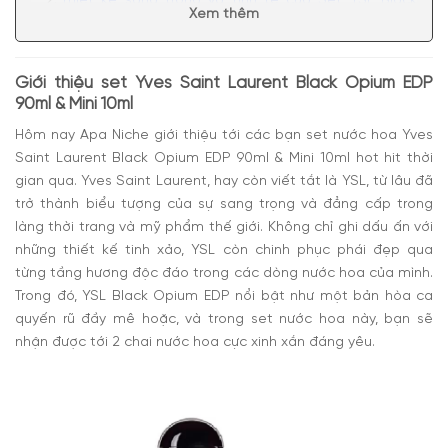
Thiết kế sang trọng và tinh tế của Set YSL Black
Xem thêm
Opium
Hương thơm cuốn hút đầy say mê từ set nước hoa
Black Opium EDP
Giới thiệu set Yves Saint Laurent Black Opium EDP
Set Yves Saint Laurent Black Opium EDP – Món quà
90ml & Mini 10ml
hoàn hảo cho phái đẹp
Hôm nay Apa Niche giới thiệu tới các bạn set nước hoa Yves
Saint Laurent Black Opium EDP 90ml & Mini 10ml hot hit thời
gian qua. Yves Saint Laurent, hay còn viết tắt là YSL, từ lâu đã
trở thành biểu tượng của sự sang trọng và đẳng cấp trong
làng thời trang và mỹ phẩm thế giới. Không chỉ ghi dấu ấn với
những thiết kế tinh xảo, YSL còn chinh phục phái đẹp qua
từng tầng hương độc đáo trong các dòng nước hoa của mình.
Trong đó, YSL Black Opium EDP nổi bật như một bản hòa ca
quyến rũ đầy mê hoặc, và trong set nước hoa này, bạn sẽ
nhận được tới 2 chai nước hoa cực xinh xắn đáng yêu.