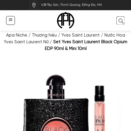
Bỏ
438 Tây Sơn, Thịnh Quang, Đống Đa, HN
qua
nội
dung
Apa Niche
/
Thương hiệu
/
Yves Saint Laurent
/
Nước Hoa
Yves Saint Laurent Nữ
/
Set Yves Saint Laurent Black Opium
EDP 90ml & Mini 10ml