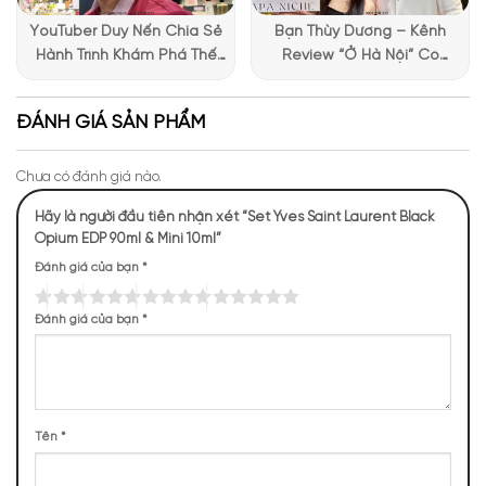
tuyết tùng mang đến sự sâu lắng, quyến rũ không thể cưỡng
YouTuber Duy Nến Chia Sẻ
Bạn Thùy Dương – Kênh
lại.
Hành Trình Khám Phá Thế
Review “Ở Hà Nội” Có
Giới Hương Thơm Tại Apa
Những Trải Nghiệm Thú Vị Tại
Hương đầu: Hạt tiêu hồng, Hoa cam, Quả lê
Niche
Apa Niche
Hương giữa: Cà phê, Hoa nhài, Hạnh nhân, Cam thảo
ĐÁNH GIÁ SẢN PHẨM
Hương cuối: Vanilla, Hoắc hương, Gỗ tuyết tùng, Gỗ
Cashmere
Chưa có đánh giá nào.
Hãy là người đầu tiên nhận xét “Set Yves Saint Laurent Black
Opium EDP 90ml & Mini 10ml”
Đánh giá của bạn
*
Đánh giá của bạn
*
Tên
*