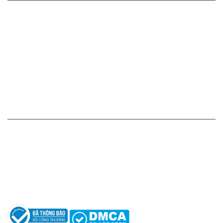
Cam kết - Bảo hành của chúng tôi
Chính sách giá cả
Chính sách thanh toán
Chính sách vận chuyển - giao nhận - kiểm hàng
Chính sách đổi hàng - trả hàng - hoàn tiền
Chính sách bảo mật thông tin
HỖ TRỢ KHÁCH HÀNG
Hotline: 0961596333
Hỗ trợ: hotro@apaniche.vn
Hướng dẫn sử dụng nước hoa
Câu hỏi thường gặp
Tác giả