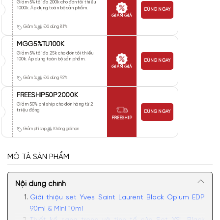
Giảm 5% tối đa 200k cho đơn tối thiểu
1000k. Áp dụng toàn bộ sản phẩm.
DÙNG NGAY
GIẢM GIÁ
Giảm %
Đã dùng 81%
MGG5%TU100K
Giảm 5% tối đa 25k cho đơn tối thiểu
100k. Áp dụng toàn bộ sản phẩm.
DÙNG NGAY
GIẢM GIÁ
Giảm %
Đã dùng 92%
FREESHIP50P2000K
Giảm 50% phí ship cho đơn hàng từ 2
triệu đồng
DÙNG NGAY
FREESHIP
Giảm phí ship
Không giới hạn
MÔ TẢ SẢN PHẨM
Nội dung chính
Giới thiệu set Yves Saint Laurent Black Opium EDP
90ml & Mini 10ml