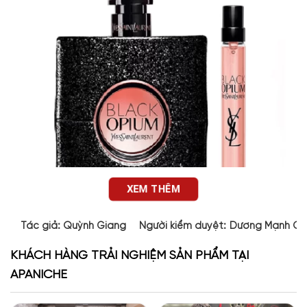
XEM THÊM
Tác giả:
Quỳnh Giang
Người kiểm duyệt:
Dương Mạnh Cư
Thiết kế sang trọng và tinh tế của Set YSL Black
KHÁCH HÀNG TRẢI NGHIỆM SẢN PHẨM TẠI
Opium
APANICHE
Set nước hoa YSL Black Opium EDP có 2 món bao gồm: