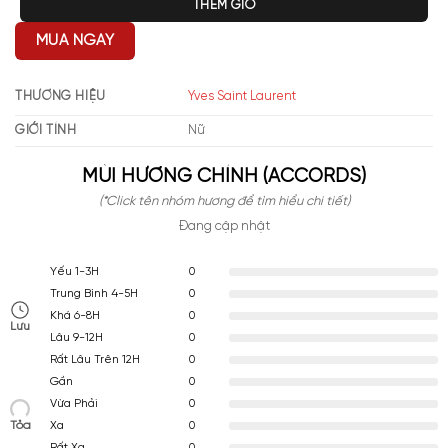
THÊM GIỎ
MUA NGAY
THƯƠNG HIỆU
Yves Saint Laurent
GIỚI TÍNH
Nữ
MÙI HƯƠNG CHÍNH (ACCORDS)
(*Click tên nhóm hương để tìm hiểu chi tiết)
Đang cập nhật
0
Yếu 1-3H
0
Trung Bình 4-5H
0
Khá 6-8H
Lưu
0
Lâu 9-12H
0
Rất Lâu Trên 12H
0
Gần
0
Vừa Phải
Tỏa
0
Xa
0