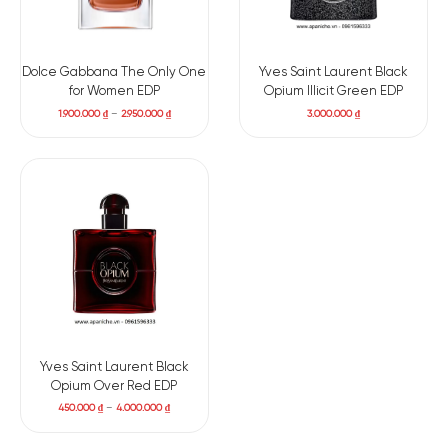
Dolce Gabbana The Only One
Yves Saint Laurent Black
for Women EDP
Opium Illicit Green EDP
1.900.000
₫
–
2.950.000
₫
3.000.000
₫
Yves Saint Laurent Black
Opium Over Red EDP
450.000
₫
–
4.000.000
₫