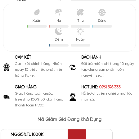
Rất Xa
Xuân
Hạ
Thu
Đông
Đêm
Ngày
CAM KẾT
BẢO HÀNH
Cam kết chính hãng. Nhận
Đổi trả miễn phí trong 10 ngày
ngay 10 triệu nếu phát hiện
(áp dụng sản phẩm còn
hàng Fake.
nguyên seal).
GIAO HÀNG
HOTLINE:
0961 596 333
Giao hàng toàn quốc,
Hỗ trợ chuyên nghiệp mọi lúc
freeship 100% với đơn hàng
mọi nơi.
thanh toán trước.
Mã Giảm Giá Đang Khả Dụng
MGG5%TU1000K