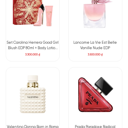
Set Carolina Herrera Good Girl
Lancome La Vie Est Belle
Blush EDP 80ml + Body Lotion
Vanille Nude EDP
100ml
3.300.000
₫
3.500.000
₫
Valentino Donna Born in Roma
Prada Paradoxe Radical