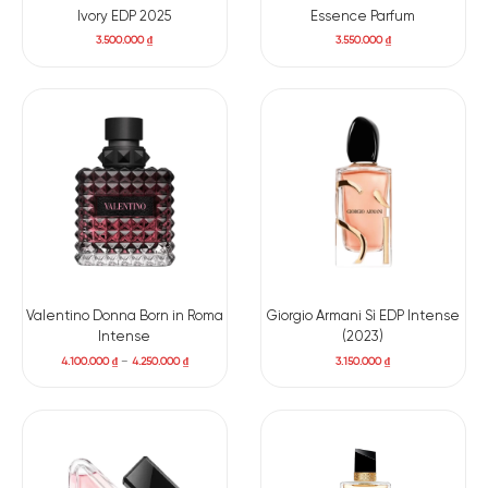
Ivory EDP 2025
Essence Parfum
3.500.000
₫
3.550.000
₫
Valentino Donna Born in Roma
Giorgio Armani Sì EDP Intense
Intense
(2023)
4.100.000
₫
–
4.250.000
₫
3.150.000
₫