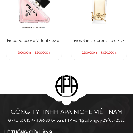
Prada Paradoxe Virtual Flower
Yves Saint Laurent Libre EDP
EDP
500.000
₫
–
3.500.000
₫
2.800.000
₫
–
5.050.000
₫
CÔNG TY TNHH APA NICHE VIỆT NAM
GPKD số 0109943066 Sở KH và ĐT TP Hà Nội cấp ngày 24/03/2022
HỆ THỐNG CỬA HÀNG