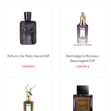
Parfums De Marly Herod EDP
Penhaligon’s Monsieur
Beauregard EDP
6.100.000
₫
6.050.000
₫