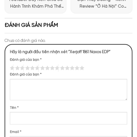
trong thiết kế đều phản ánh sự chăm chỉ và sáng tạo. Chúng
Hành Trình Khám Phá Thế
Review “Ở Hà Nội” Có
làm cho Xerjoff 1861 Naxos không chỉ là một sản phẩm nước
Giới Hương Thơm Tại Apa
Những Trải Nghiệm Thú Vị Tại
hoa mà còn là một tác phẩm nghệ thuật vô cùng đẹp mắt.
Niche
Apa Niche
ĐÁNH GIÁ SẢN PHẨM
Chưa có đánh giá nào.
Hãy là người đầu tiên nhận xét “Xerjoff 1861 Naxos EDP”
Đánh giá của bạn
*
Đánh giá của bạn
*
Tên
*
Email
*