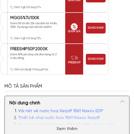
GIẢM GIÁ
Giảm %
Đã dùng 81%
MGG5%TU100K
Giảm 5% tối đa 25k cho đơn tối thiểu
100k. Áp dụng toàn bộ sản phẩm.
DÙNG NGAY
GIẢM GIÁ
Giảm %
Đã dùng 92%
FREESHIP50P2000K
Giảm 50% phí ship cho đơn hàng từ 2
triệu đồng
DÙNG NGAY
FREESHIP
Giảm phí ship
Không giới hạn
MÔ TẢ SẢN PHẨM
Nội dung chính
Vài nét về nước hoa Xerjoff 1861 Naxos EDP
Thiết kế chai nước hoa 1861 Naxos Xerjoff
Mùi hương Xerjoff Naxos 1861 cổ điển, thanh mát
Xem thêm
Có nên mua nước hoa nam Xerjoff 1861 Naxos EDP