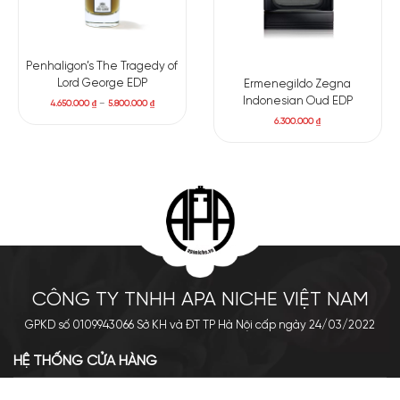
Penhaligon’s The Tragedy of
Lord George EDP
Ermenegildo Zegna
Indonesian Oud EDP
4.650.000
₫
–
5.800.000
₫
6.300.000
₫
CÔNG TY TNHH APA NICHE VIỆT NAM
GPKD số 0109943066 Sở KH và ĐT TP Hà Nội cấp ngày 24/03/2022
HỆ THỐNG CỬA HÀNG