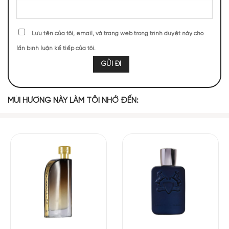
Lưu tên của tôi, email, và trang web trong trình duyệt này cho
Mùi hương Xerjoff Naxos 1861
cổ điển, thanh mát
lần bình luận kế tiếp của tôi.
NHỮNG NOTE HƯƠNG THEO CẢM NHẬN
THỰC TẾ
MÙI HƯƠNG NÀY LÀM TÔI NHỚ ĐẾN:
3674 (18,95%)
2752 (14,20%)
2685 (13,85%)
2380 (12,28%)
1918 (9,89%)
1501 (7,74%)
1386 (7,15%)
1176 (6,07%)
977 (5,04%)
936 (4,83%)
TOP NOTES