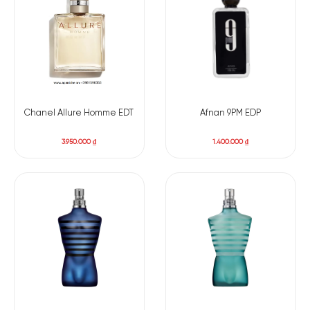
tầng hương giữa.
Chanel Allure Homme EDT
Afnan 9PM EDP
3.950.000
₫
1.400.000
₫
Tầng hương giữa mở ra hương tonka đen mềm mại và một
chút gia vị nhẹ. Hương thơm tiếp tục cuộc nhảy múa cùng sợi
cashmere mềm mại. Qua đó, tạo cảm giác như một chiếc
bánh thơm ngon. Chiếc bánh này đang được ngâm trong mật
ong dày đặc và phủ lớp đường kem ở trên cùng. Khi tầng
hương giữa dần phai nhạt, Naxos trở nên ngọt ngào và dịu