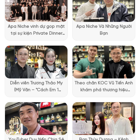
Apa Niche vinh dự góp mặt
Apa Niche Và Những Người
tại sự kiện Private Dinner
Bạn
đặc biệt của Lattafa
Vietnam
Thiết kế chai nước hoa
1861 Naxos Xerjoff
Xerjoff naxos
không chỉ nổi bật với hương thơm độc đáo mà
còn gây ấn tượng mạnh mẽ với thiết kế hộp gỗ độc đáo. Hộp
gỗ được phủ hình quốc kỳ Italia với ba màu xanh, trắng, và đỏ
Diễn viên Trương Thảo My
Theo chân KOC Vũ Tiến Anh
đặc trưng. Chúng tạo nên một bức tranh nghệ thuật sống
(Mỹ Vân – “Cách Em 1
khám phá thương hiệu
động. Mỗi đường nét, mỗi chi tiết của quốc kỳ được tái tạo
Millimet”) ghé Apa Niche và
Lattafa tại Apa Niche
chính xác. Qua đó, tôn vinh vẻ đẹp và niềm tự hào về quốc
chia sẻ trải nghiệm chọn
gia Italia.
nước hoa đầy thú vị
Nét đẹp sang trọng còn từ lớp da cao cấp được sử dụng để
lót và bọc chai nước hoa. Sự kết hợp tinh tế giữa da và gỗ
tạo nên một vẻ ngoại hình quý phái và đẳng cấp. Mỗi chi tiết
YouTuber Duy Nến Chia Sẻ
Bạn Thùy Dương – Kênh