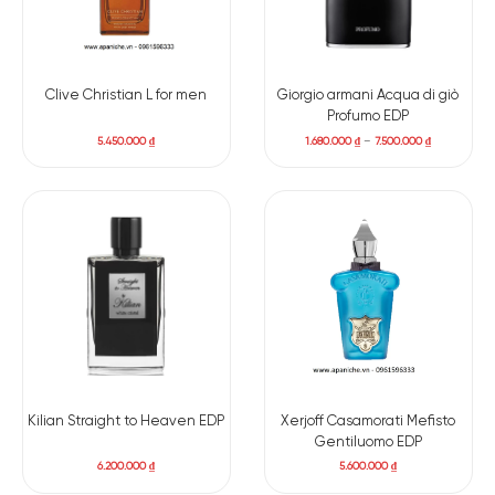
Clive Christian L for men
Giorgio armani Acqua di giò
Profumo EDP
5.450.000
₫
1.680.000
₫
–
7.500.000
₫
Kilian Straight to Heaven EDP
Xerjoff Casamorati Mefisto
Gentiluomo EDP
6.200.000
₫
5.600.000
₫