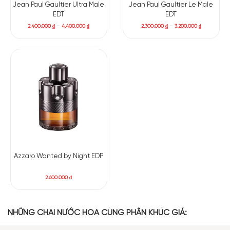
dàng. Hương thơm dịu dàng khi mật ong và đường vani hiện
Jean Paul Gaultier Ultra Male
Jean Paul Gaultier Le Male
rõ lên dần dần.
EDT
EDT
2.400.000
₫
–
4.400.000
₫
2.300.000
₫
–
3.200.000
₫
Hương thảo mộc trong Naxos không phải là mùi khói hoặc mùi
đốt cháy điển hình. Mà thay vào đó, chúng lại giống như hương
của lá thuốc lá cherry mới. Nốt hương giúp làm hòa quyện tất
cả các nốt hương khác ở cuối sáng tác này. Mùi thơm duy trì
trong thời gian dài và tầm phát tán cũng độc đáo và mạnh
mẽ. Từ đóm hương thơm giúp hoàn thiện của một kiệt tác.
Azzaro Wanted by Night EDP
2.600.000
₫
NHỮNG CHAI NƯỚC HOA CÙNG PHÂN KHÚC GIÁ: