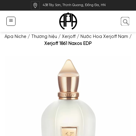
Bỏ
438 Tây Sơn, Thịnh Quang, Đống Đa, HN
qua
nội
dung
Apa Niche
/
Thương hiệu
/
Xerjoff
/
Nước Hoa Xerjoff Nam
/
Xerjoff 1861 Naxos EDP