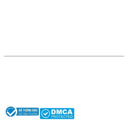
Chính sách giá cả
Chính sách thanh toán
Chính sách vận chuyển - giao nhận - kiểm hàng
Chính sách đổi hàng - trả hàng - hoàn tiền
Chính sách bảo mật thông tin
HỖ TRỢ KHÁCH HÀNG
Hotline: 0961596333
Hỗ trợ: hotro@apaniche.vn
Hướng dẫn sử dụng nước hoa
Câu hỏi thường gặp
Tác giả