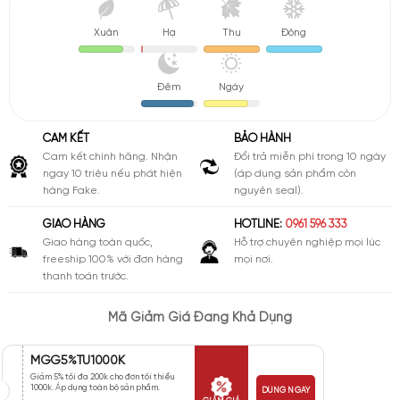
Xuân
Hạ
Thu
Đông
Đêm
Ngày
CAM KẾT
BẢO HÀNH
Cam kết chính hãng. Nhận
Đổi trả miễn phí trong 10 ngày
ngay 10 triệu nếu phát hiện
(áp dụng sản phẩm còn
hàng Fake.
nguyên seal).
GIAO HÀNG
HOTLINE:
0961 596 333
Giao hàng toàn quốc,
Hỗ trợ chuyên nghiệp mọi lúc
freeship 100% với đơn hàng
mọi nơi.
thanh toán trước.
Mã Giảm Giá Đang Khả Dụng
MGG5%TU1000K
Giảm 5% tối đa 200k cho đơn tối thiểu
1000k. Áp dụng toàn bộ sản phẩm.
DÙNG NGAY