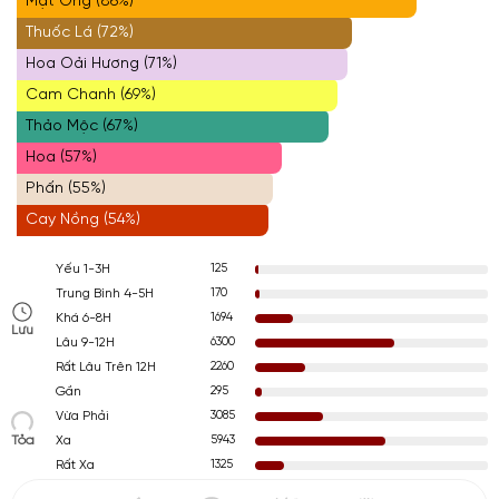
Mật Ong (86%)
Thuốc Lá (72%)
Hoa Oải Hương (71%)
Cam Chanh (69%)
Thảo Mộc (67%)
Hoa (57%)
Phấn (55%)
Cay Nồng (54%)
125
Yếu 1-3H
170
Trung Bình 4-5H
1694
Khá 6-8H
Lưu
6300
Lâu 9-12H
2260
Rất Lâu Trên 12H
295
Gần
3085
Vừa Phải
Tỏa
5943
Xa
1325
Rất Xa