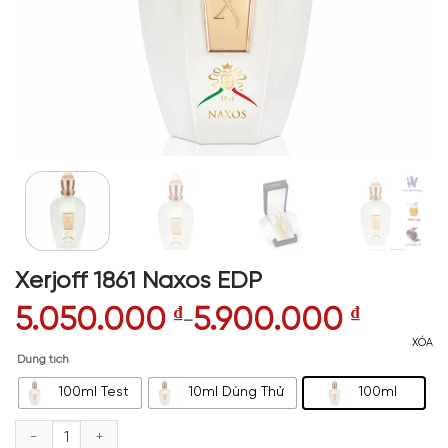
Xerjoff 1861 Naxos EDP
5.050.000
₫
5.900.000
₫
–
XÓA
Dung tích
100ml Test
10ml Dùng Thử
100ml
Xerjoff 1861 Naxos EDP số lượng