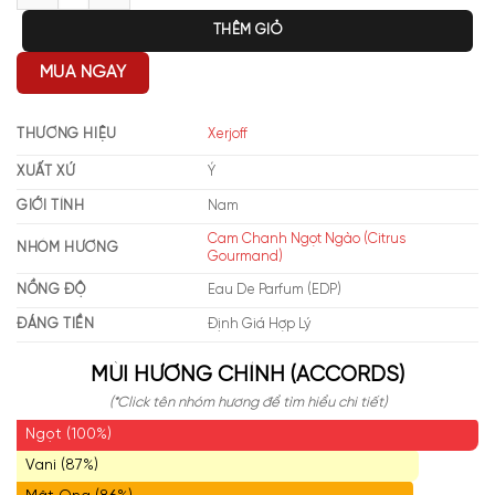
THÊM GIỎ
MUA NGAY
THƯƠNG HIỆU
Xerjoff
XUẤT XỨ
Ý
GIỚI TÍNH
Nam
Cam Chanh Ngọt Ngào (Citrus
NHÓM HƯƠNG
Gourmand)
NỒNG ĐỘ
Eau De Parfum (EDP)
ĐÁNG TIỀN
Định Giá Hợp Lý
MÙI HƯƠNG CHÍNH (ACCORDS)
(*Click tên nhóm hương để tìm hiểu chi tiết)
Ngọt (100%)
Vani (87%)