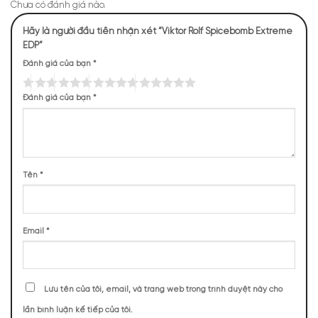
Chưa có đánh giá nào.
Hãy là người đầu tiên nhận xét “Viktor Rolf Spicebomb Extreme
EDP”
Đánh giá của bạn
*
Đánh giá của bạn
*
Tên
*
Mùi hương Viktor Rolf Spicebomb Extreme EDP cuốn
hút, nam tính
Email
*
NHỮNG NOTE HƯƠNG THEO CẢM NHẬN
THỰC TẾ
Lưu tên của tôi, email, và trang web trong trình duyệt này cho
3694 (35,67%)
3058 (29,53%)
1478 (14,27%)
814 (7,86%)
lần bình luận kế tiếp của tôi.