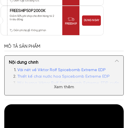
Giảm %
Đã dùng 92%
FREESHIP50P2000K
Giảm 50% phí ship cho đơn hàng từ 2
triệu đồng
DÙNG NGAY
FREESHIP
Giảm phí ship
Không giới hạn
MÔ TẢ SẢN PHẨM
Nội dung chính
Vài nét về Viktor Rolf Spicebomb Extreme EDP
Thiết kế chai nước hoa Spicebomb Extreme EDP
Mùi hương Viktor Rolf Spicebomb Extreme EDP cuốn
Xem thêm
hút, nam tính