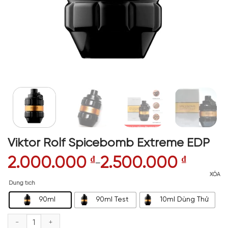
Viktor Rolf Spicebomb Extreme EDP
2.000.000
₫
2.500.000
₫
–
XÓA
Dung tích
90ml
90ml Test
10ml Dùng Thử
Viktor Rolf Spicebomb Extreme EDP số lượng