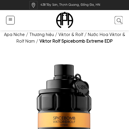
Bỏ
438 Tây Sơn, Thịnh Quang, Đống Đa, HN
qua
nội
dung
Apa Niche
/
Thương hiệu
/
Viktor & Rolf
/
Nước Hoa Viktor &
Rolf Nam
/
Viktor Rolf Spicebomb Extreme EDP