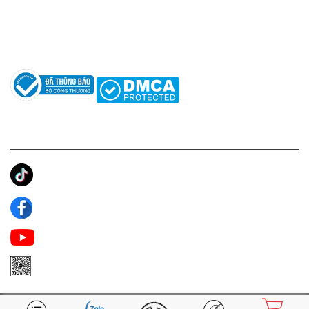
Hướng dẫn sử dụng nước hoa
Câu hỏi thường gặp
Tác giả
KẾT NỐI CHÚNG TÔI
Ánh Apa Niche
Apa Niche
Apa Niche Nước Hoa Hàng Hiệu
Zalo Apa Niche