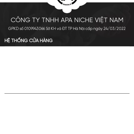
CÔNG TY TNHH APA NICHE VIỆT NAM
GPKD số 0109943066 Sở KH và ĐT TP Hà Nội cấp ngày 24/03/2022
HỆ THỐNG CỬA HÀNG
Cơ sở chính: 438 Tây Sơn - Đống Đa - Hà Nội
Hotline: 0961.596.333
Chi nhánh: Số 05, Lô OC 5-2, KĐT Shining City, Sơn La
Hotline: 085.90.66666
VỀ APA NICHE
Giới thiệu về Apa Niche
Tuyển dụng
Điều khoản sử dụng
Hoạt động của doanh nghiệp