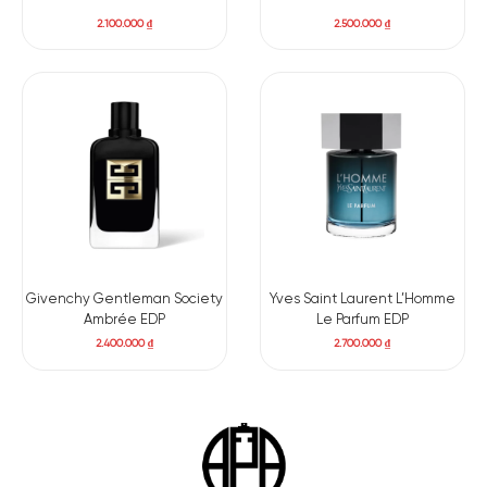
2.100.000
₫
2.500.000
₫
Givenchy Gentleman Society
Yves Saint Laurent L’Homme
Ambrée EDP
Le Parfum EDP
2.400.000
₫
2.700.000
₫