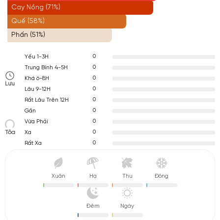
Cay Nồng (71%)
Quế (58%)
Phấn (51%)
0
Yếu 1-3H
0
Trung Bình 4-5H
0
Khá 6-8H
Lưu
0
Lâu 9-12H
0
Rất Lâu Trên 12H
0
Gần
0
Vừa Phải
Tỏa
0
Xa
0
Rất Xa
Xuân
Hạ
Thu
Đông
Đêm
Ngày