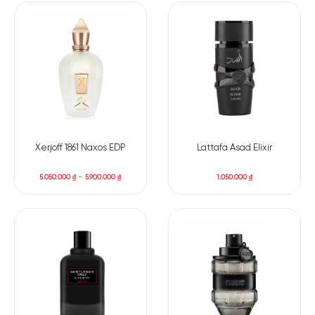
Mùi hương đặc trưng:
Hương đầu: Hoa oải hương. Thìa là Ba Tư.
Hương giữa: Tiêu đen. Thuốc lá.
Hương cuối: Vani.
Xerjoff 1861 Naxos EDP
Lattafa Asad Elixir
5.050.000
₫
–
5.900.000
₫
1.050.000
₫