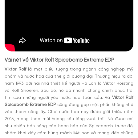
Vài nét về Viktor Rolf Spicebomb Extreme EDP
Viktor Rolf
là một biểu tượng trong ngành công nghiệp mỹ
phẩm và nước hoa của thế giới đương đại. Thương hiệu ra đời
năm 1993 bởi hai nhà thiết kế người Hà Lan là Viktor Horsting
và Rolf Snoeren. Sau đó, nó đã nhanh chóng chinh phục trái
tim của những người yêu nước hoa toàn cầu. Và
Viktor Rolf
Spicebomb Extreme EDP
cũng đóng góp một phần không nhỏ
vào thành công ấy. Chai nước hoa này được giới thiệu năm
2015, mang theo mùi hương sâu lắng vượt trội. Nó được coi
như phiên bản nâng cấp hoàn hảo của Spicebomb trước đó,
nhằm khơi dậy cảm hứng mãnh liệt hơn và mang đến những