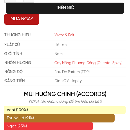
THÊM GIỎ
MUA NGAY
THƯƠNG HIỆU
Viktor & Rolf
XUẤT XỨ
Hà Lan
GIỚI TÍNH
Nam
NHÓM HƯƠNG
Cay Nồng Phương Đông (Oriental Spicy)
NỒNG ĐỘ
Eau De Parfum (EDP)
ĐÁNG TIỀN
Định Giá Hợp Lý
MÙI HƯƠNG CHÍNH (ACCORDS)
(*Click tên nhóm hương để tìm hiểu chi tiết)
Vani (100%)
Thuốc Lá (91%)
Ngọt (73%)