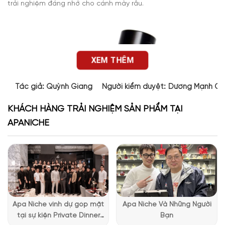
trải nghiệm đáng nhớ cho cánh mày râu.
XEM THÊM
Tác giả:
Quỳnh Giang
Người kiểm duyệt:
Dương Mạnh Cư
KHÁCH HÀNG TRẢI NGHIỆM SẢN PHẨM TẠI
APANICHE
Apa Niche vinh dự góp mặt
Apa Niche Và Những Người
tại sự kiện Private Dinner
Bạn