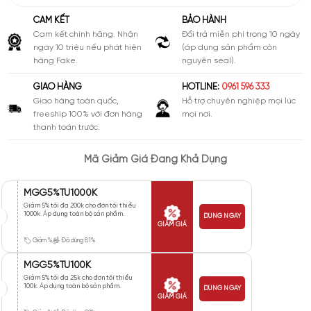
CAM KẾT
BẢO HÀNH
Cam kết chính hãng. Nhận
Đổi trả miễn phí trong 10 ngày
ngay 10 triệu nếu phát hiện
(áp dụng sản phẩm còn
hàng Fake.
nguyên seal).
GIAO HÀNG
HOTLINE:
0961 596 333
Giao hàng toàn quốc,
Hỗ trợ chuyên nghiệp mọi lúc
freeship 100% với đơn hàng
mọi nơi.
thanh toán trước.
Mã Giảm Giá Đang Khả Dụng
MGG5%TU1000K
Giảm 5% tối đa 200k cho đơn tối thiểu
1000k. Áp dụng toàn bộ sản phẩm.
DÙNG NGAY
GIẢM GIÁ
Giảm %
Đã dùng 81%
MGG5%TU100K
Giảm 5% tối đa 25k cho đơn tối thiểu
100k. Áp dụng toàn bộ sản phẩm.
DÙNG NGAY
GIẢM GIÁ