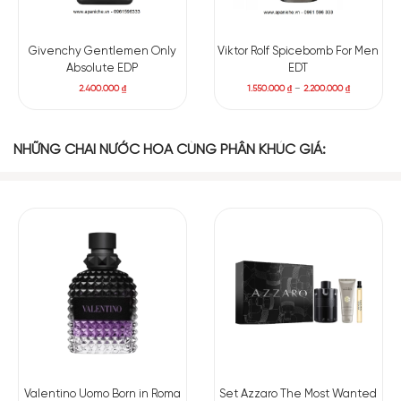
Givenchy Gentlemen Only
Viktor Rolf Spicebomb For Men
Absolute EDP
EDT
2.400.000
₫
1.550.000
₫
–
2.200.000
₫
Có nên mua nước hoa nam Spicebomb Extreme EDP
Viktor Rolf Spicebomb Extreme EDP
là một mùi hương nổi bật
NHỮNG CHAI NƯỚC HOA CÙNG PHÂN KHÚC GIÁ:
và đầy sức cuốn hút dành cho phái mạnh. Nó tạo nên những
trải nghiệm độc đáo cho người dùng thông qua sự chuyển
mình của các nốt hương. Ban đầu, mùi hương có độ dày và
mạnh mẽ, nhưng sau một thời gian, bạn sẽ cảm nhận được sự
hòa quyện đã khiến nó trở nên quyến rũ tự lúc nào. Để rồi, việc
duy nhất bạn có thể làm là tận hưởng hương vị tuyệt vời mà
nó mang lại.
Valentino Uomo Born in Roma
Set Azzaro The Most Wanted