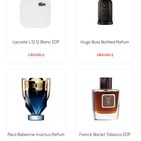
Lacoste L.12.12 Blanc EDP
Hugo Boss Bottled Parfum
2.300.000
₫
2.800.000
₫
Paco Rabanne Invictus Parfum
Franck Boclet Tobacco EDP