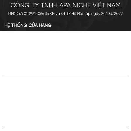
CÔNG TY TNHH APA NICHE VIỆT NAM
GPKD số 0109943066 Sở KH và ĐT TP Hà Nội cấp ngày 24/03/2022
HỆ THỐNG CỬA HÀNG
Cơ sở chính: 438 Tây Sơn - Đống Đa - Hà Nội
Hotline: 0961.596.333
Chi nhánh: Số 05, Lô OC 5-2, KĐT Shining City, Sơn La
Hotline: 085.90.66666
VỀ APA NICHE
Giới thiệu về Apa Niche
Tuyển dụng
Điều khoản sử dụng
Hoạt động của doanh nghiệp
HỢP TÁC VÀ LIÊN KẾT