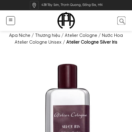
Bỏ
438 Tây Sơn, Thịnh Quang, Đống Đa, HN
qua
nội
dung
Apa Niche
/
Thương hiệu
/
Atelier Cologne
/
Nước Hoa
Atelier Cologne Unisex
/
Atelier Cologne Silver Iris