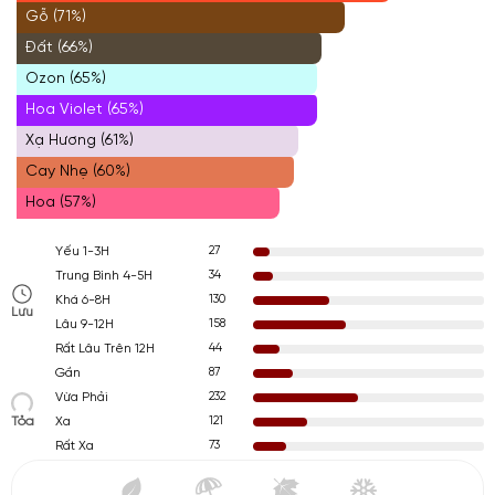
Gỗ (71%)
Đất (66%)
Ozon (65%)
Hoa Violet (65%)
Xạ Hương (61%)
Cay Nhẹ (60%)
Hoa (57%)
27
Yếu 1-3H
34
Trung Bình 4-5H
130
Khá 6-8H
Lưu
158
Lâu 9-12H
44
Rất Lâu Trên 12H
87
Gần
232
Vừa Phải
Tỏa
121
Xa
73
Rất Xa