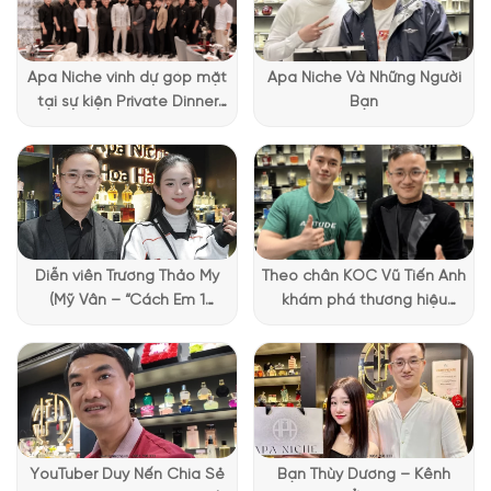
thêm nổi bật. Có lẽ màu tím cũng để tượng trưng cho loài
hoa diên vĩ, vốn là mùi hương chủ đạo của sản phẩm này. Còn
màu bạc, tất nhiên rồi, đó chính là phần còn lại trong cái tên
Apa Niche vinh dự góp mặt
Apa Niche Và Những Người
của Silver Iris.
tại sự kiện Private Dinner
Bạn
đặc biệt của Lattafa
Vietnam
Diễn viên Trương Thảo My
Theo chân KOC Vũ Tiến Anh
(Mỹ Vân – “Cách Em 1
khám phá thương hiệu
Millimet”) ghé Apa Niche và
Lattafa tại Apa Niche
chia sẻ trải nghiệm chọn
nước hoa đầy thú vị
YouTuber Duy Nến Chia Sẻ
Bạn Thùy Dương – Kênh