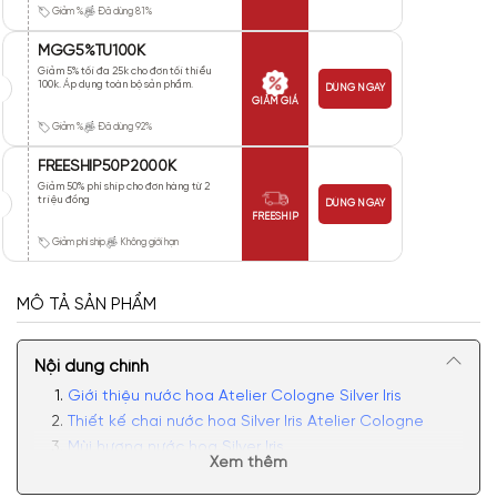
Giảm %
Đã dùng 81%
MGG5%TU100K
Giảm 5% tối đa 25k cho đơn tối thiểu
100k. Áp dụng toàn bộ sản phẩm.
DÙNG NGAY
GIẢM GIÁ
Giảm %
Đã dùng 92%
FREESHIP50P2000K
Giảm 50% phí ship cho đơn hàng từ 2
triệu đồng
DÙNG NGAY
FREESHIP
Giảm phí ship
Không giới hạn
MÔ TẢ SẢN PHẨM
Nội dung chính
Giới thiệu nước hoa Atelier Cologne Silver Iris
Thiết kế chai nước hoa Silver Iris Atelier Cologne
Mùi hương nước hoa Silver Iris
Xem thêm
Có nên mua nước hoa unisex Atelier Cologne Silver