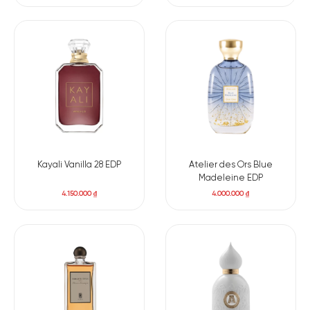
Kayali Vanilla 28 EDP
Atelier des Ors Blue
Madeleine EDP
4.150.000
₫
4.000.000
₫
Có nên mua nước hoa unisex Atelier Cologne Silver
Iris
Tổng thể, chai nước hoa
Atelier Cologne Silver Iris là một sự