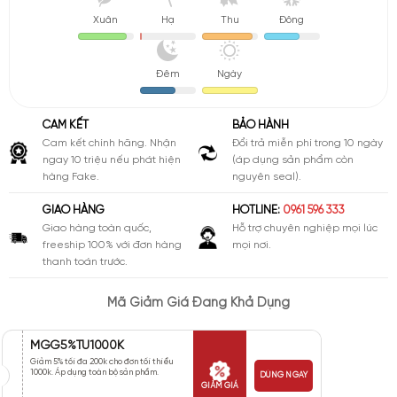
Xuân
Hạ
Thu
Đông
Đêm
Ngày
CAM KẾT
BẢO HÀNH
Cam kết chính hãng. Nhận
Đổi trả miễn phí trong 10 ngày
ngay 10 triệu nếu phát hiện
(áp dụng sản phẩm còn
hàng Fake.
nguyên seal).
GIAO HÀNG
HOTLINE:
0961 596 333
Giao hàng toàn quốc,
Hỗ trợ chuyên nghiệp mọi lúc
freeship 100% với đơn hàng
mọi nơi.
thanh toán trước.
Mã Giảm Giá Đang Khả Dụng
MGG5%TU1000K
Giảm 5% tối đa 200k cho đơn tối thiểu
1000k. Áp dụng toàn bộ sản phẩm.
DÙNG NGAY
GIẢM GIÁ