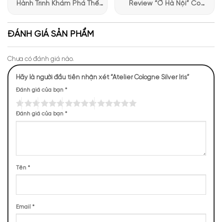
Hành Trình Khám Phá Thế
Review “Ở Hà Nội” Có
Giới Hương Thơm Tại Apa
Những Trải Nghiệm Thú Vị Tại
Niche
Apa Niche
ĐÁNH GIÁ SẢN PHẨM
Mùi hương nước hoa Silver Iris
Chưa có đánh giá nào.
NHỮNG NOTE HƯƠNG THEO CẢM NHẬN
Hãy là người đầu tiên nhận xét “Atelier Cologne Silver Iris”
THỰC TẾ
Đánh giá của bạn
*
640 (25,00%)
423 (16,52%)
343 (13,40%)
242 (9,45%)
Đánh giá của bạn
*
201 (7,85%)
193 (7,54%)
184 (7,19%)
180 (7,03%)
154 (6,02%)
Tên
*
TOP NOTES
Email
*