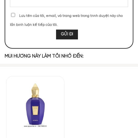
Quýt
Quả Lý Chua
Tiêu Hồng
Tangerine
Đen
Lưu tên của tôi, email, và trang web trong trình duyệt này cho
lần bình luận kế tiếp của tôi.
MIDDLE NOTES
Hoa Trinh Nữ
Lá Violet
Diên Vĩ
MÙI HƯƠNG NÀY LÀM TÔI NHỚ ĐẾN:
BASE NOTES
Hổ Phách
Hoắc Hương
Xạ Hương
Atelier Cologne Silver Iris
là chai nước hoa diên vĩ được đánh
giá có mùi hương khá tốt. Một hương thơm diên vĩ luôn sắc
nét và nổi bật trên nền chua nhẹ của cam quýt. Độ lưu hương
không quá lâu nhưng rất tốt, mùi hương luôn hiện hữu. Dù vậy
những nốt hương đầu sẽ là điểm mạnh của sản phẩm này. Mùi
hương khi khô đi có phần hơi đơn điệu và khó để cảm nhận