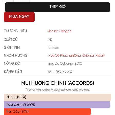
THÊM GIỎ
MUA NGAY
THƯƠNG HIỆU
Atelier Cologne
XUẤT XỨ
Mỹ
GIỚI TÍNH
Unisex
NHÓM HƯƠNG
Hoa Cỏ Phương Đông (Oriental Floral)
NỒNG ĐỘ
Eau De Cologne (EDC)
ĐÁNG TIỀN
Định Giá Hợp Lý
MÙI HƯƠNG CHÍNH (ACCORDS)
(*Click tên nhóm hương để tìm hiểu chi tiết)
Phấn (100%)
Hoa Diên Vĩ (99%)
Trái Cây (81%)