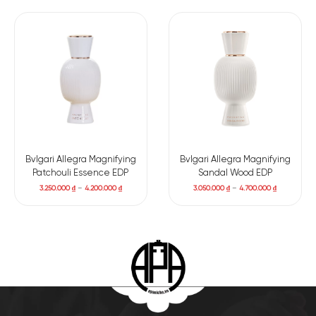
Bvlgari Allegra Magnifying
Bvlgari Allegra Magnifying
Patchouli Essence EDP
Sandal Wood EDP
3.250.000
₫
–
4.200.000
₫
3.050.000
₫
–
4.700.000
₫