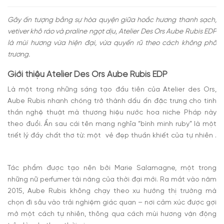
Gây ấn tượng bằng sự hòa quyện giữa hoắc hương thanh sạch,
vetiver khô ráo và praline ngọt dịu, Atelier Des Ors Aube Rubis EDP
là mùi hương vừa hiện đại, vừa quyến rũ theo cách không phô
trương.
Giới thiệu Atelier Des Ors Aube Rubis EDP
Là một trong những sáng tạo đầu tiên của Atelier des Ors,
Aube Rubis nhanh chóng trở thành dấu ấn đặc trưng cho tinh
thần nghệ thuật mà thương hiệu nước hoa niche Pháp này
theo đuổi. Ẩn sau cái tên mang nghĩa “bình minh ruby” là một
triết lý đầy chất thơ từ: một vẻ đẹp thuần khiết của tự nhiên .
Tác phẩm được tạo nên bởi Marie Salamagne, một trong
những nữ perfumer tài năng của thời đại mới. Ra mắt vào năm
2015, Aube Rubis không chạy theo xu hướng thị trường mà
chọn đi sâu vào trải nghiệm giác quan – nơi cảm xúc được gợi
mở một cách tự nhiên, thông qua cách mùi hương vận động