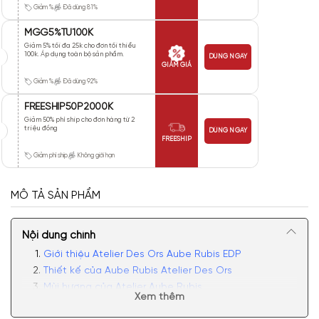
Giảm %
Đã dùng 81%
MGG5%TU100K
Giảm 5% tối đa 25k cho đơn tối thiểu
100k. Áp dụng toàn bộ sản phẩm.
DÙNG NGAY
GIẢM GIÁ
Giảm %
Đã dùng 92%
FREESHIP50P2000K
Giảm 50% phí ship cho đơn hàng từ 2
triệu đồng
DÙNG NGAY
FREESHIP
Giảm phí ship
Không giới hạn
MÔ TẢ SẢN PHẨM
Nội dung chính
Giới thiệu Atelier Des Ors Aube Rubis EDP
Thiết kế của Aube Rubis Atelier Des Ors
Mùi hương của Atelier Aube Rubis
Xem thêm
Có nên mua nước hoa unisex Aube Rubis không?