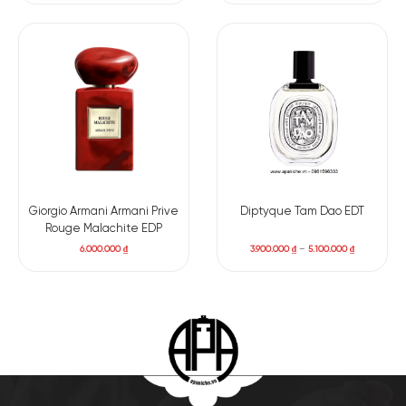
Giorgio Armani Armani Prive
Diptyque Tam Dao EDT
Rouge Malachite EDP
6.000.000
₫
3.900.000
₫
–
5.100.000
₫