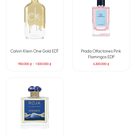
Calvin Klein One Gold EDT
Prada Olfactories Pink
Flamingos EDP
950.000
₫
–
1.500.000
₫
6.200.000
₫
Có nên mua nước hoa unisex Aube Rubis không?
Với độ lưu hương ổn định từ 6-8 giờ và khả năng toả hương
trong không gian cá nhân vừa phải, Atelier Des Ors Aube
Rubis Eau De Parfum là một lựa chọn hoàn hảo cho những ai
đang tìm kiếm một mùi hương đủ tinh tế để dùng ban ngày,
đủ quyến rũ cho buổi tối, và đủ khác biệt để ghi dấu trong mọi
khoảnh khắc.