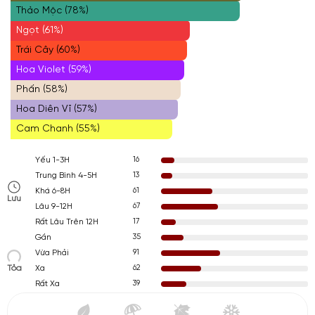
Thảo Mộc (78%)
Ngọt (61%)
Trái Cây (60%)
Hoa Violet (59%)
Phấn (58%)
Hoa Diên Vĩ (57%)
Cam Chanh (55%)
16
Yếu 1-3H
13
Trung Bình 4-5H
61
Khá 6-8H
Lưu
67
Lâu 9-12H
17
Rất Lâu Trên 12H
35
Gần
91
Vừa Phải
Tỏa
62
Xa
39
Rất Xa