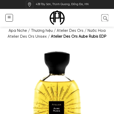
Bỏ
438 Tây Sơn, Thịnh Quang, Đống Đa, HN
qua
nội
dung
Apa Niche
/
Thương hiệu
/
Atelier Des Ors
/
Nước Hoa
Atelier Des Ors Unisex
/
Atelier Des Ors Aube Rubis EDP