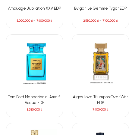
tầng giữa mềm mại hơn, với hoa diên vĩ, violet và cây xô
Amouage Jubilation XXV EDP
Bvlgari Le Gemme Tygar EDP
thơm, mang đến sự thanh tao, nữ tính một cách đầy bản lĩnh.
Điểm đặc biệt nằm ở tầng hương cuối: hoắc hương, cỏ vetiver
5.000.000
₫
–
7.400.000
₫
2.550.000
₫
–
7.100.000
₫
Haiti và praline. Hoắc hương trong Aube Rubis không u tối, mà
khô ráo và hiện đại, được cân bằng bởi vetiver sạch và lớp
ngọt nhẹ, mịn màng từ praline.
Các tầng hương chính:
Hương đầu: Quả lý chua đen, bưởi, cam bergamot.
Hương giữa: Hoa diên vĩ, cây xô thơm, violet.
Hương cuối: Hoắc hương, cỏ hương bài Haiti, kẹo praline
Tom Ford Mandarino di Amalfi
Argos Love Triumphs Over War
Acqua EDP
EDP
5.350.000
₫
7.400.000
₫