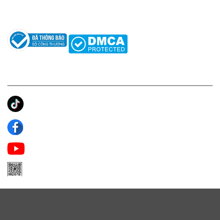
Câu hỏi thường gặp
Tác giả
KẾT NỐI CHÚNG TÔI
Ánh Apa Niche
Apa Niche
Apa Niche Nước Hoa Hàng Hiệu
Zalo Apa Niche