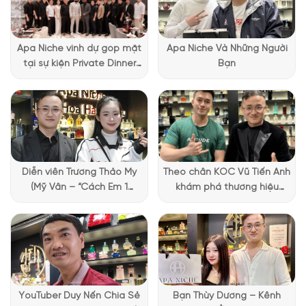
Thiết kế của Aube Rubis Atelier Des Ors
Atelier Aube Rubis gây ấn tượng với thân chai trong suốt,
Apa Niche vinh dự góp mặt
Apa Niche Và Những Người
chạm khắc họa tiết tỏa sáng như ánh bình minh. Chất lỏng
tại sự kiện Private Dinner
Bạn
màu vàng óng ánh kết hợp cùng các vảy vàng 24K lấp lánh
đặc biệt của Lattafa
bên trong, tạo cảm giác sang trọng và tinh xảo. Nắp đen đơn
Vietnam
giản nhưng chắc tay, tổng thể mang lại cảm giác như đang
cầm một món trang sức thủ công thực thụ.
Diễn viên Trương Thảo My
Theo chân KOC Vũ Tiến Anh
(Mỹ Vân – “Cách Em 1
khám phá thương hiệu
Millimet”) ghé Apa Niche và
Lattafa tại Apa Niche
chia sẻ trải nghiệm chọn
nước hoa đầy thú vị
YouTuber Duy Nến Chia Sẻ
Bạn Thùy Dương – Kênh