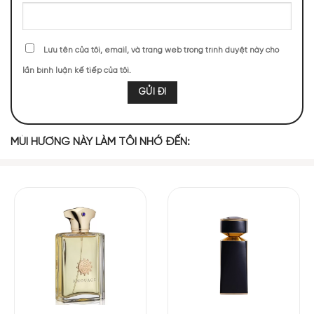
TOP NOTES
Lưu tên của tôi, email, và trang web trong trình duyệt này cho
Quả Lý Chua
Cam Bergamot
Bưởi
lần bình luận kế tiếp của tôi.
Đen
MIDDLE NOTES
MÙI HƯƠNG NÀY LÀM TÔI NHỚ ĐẾN:
Hoa Violet
Cây Xô Thơm
Diên Vĩ
BASE NOTES
Kẹo Socola
Hoắc Hương
Nhân Hạt
Aube Rubis mở ra bằng sự kết hợp sắc nét giữa lý chua đen,
bưởi và cam bergamot tạo cảm giác tươi tắn, rực rỡ. Nốt
hương đầu sáng và sống động này nhanh chóng dẫn lối đến