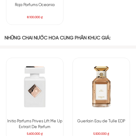
Roja Parfums Oceania
8.100.000
₫
NHỮNG CHAI NƯỚC HOA CÙNG PHÂN KHÚC GIÁ:
Initio Parfums Prives Lift Me Up
Guerlain Eau de Tulle EDP
Extrait De Parfum
5.600.000
₫
5.500.000
₫