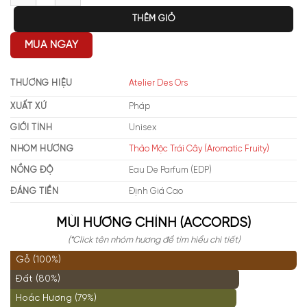
THÊM GIỎ
MUA NGAY
THƯƠNG HIỆU
Atelier Des Ors
XUẤT XỨ
Pháp
GIỚI TÍNH
Unisex
NHÓM HƯƠNG
Thảo Mộc Trái Cây (Aromatic Fruity)
NỒNG ĐỘ
Eau De Parfum (EDP)
ĐÁNG TIỀN
Định Giá Cao
MÙI HƯƠNG CHÍNH (ACCORDS)
(*Click tên nhóm hương để tìm hiểu chi tiết)
Gỗ (100%)
Đất (80%)
Hoắc Hương (79%)