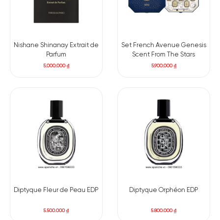
Nishane Shinanay Extrait de
Set French Avenue Genesis
Parfum
Scent From The Stars
5.000.000
₫
5.900.000
₫
Diptyque Fleur de Peau EDP
Diptyque Orphéon EDP
5.500.000
₫
5.800.000
₫