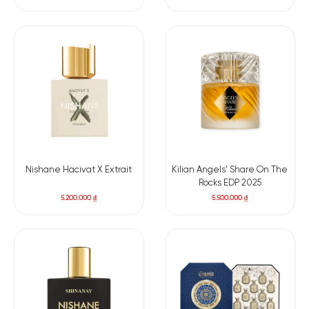
Nishane Hacivat X Extrait
Kilian Angels’ Share On The
Rocks EDP 2025
5.200.000
₫
5.500.000
₫