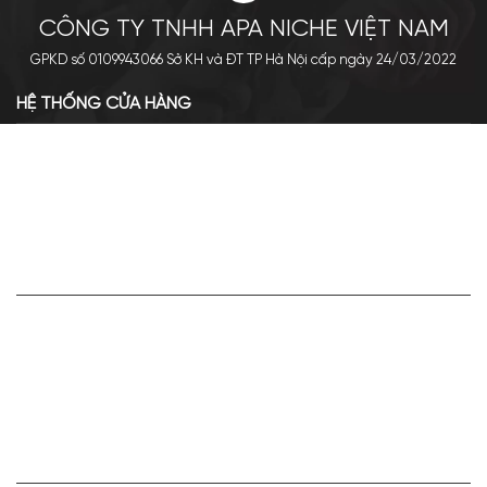
CÔNG TY TNHH APA NICHE VIỆT NAM
GPKD số 0109943066 Sở KH và ĐT TP Hà Nội cấp ngày 24/03/2022
HỆ THỐNG CỬA HÀNG
Cơ sở chính: 438 Tây Sơn - Đống Đa - Hà Nội
Hotline: 0961.596.333
Chi nhánh: Số 05, Lô OC 5-2, KĐT Shining City, Sơn La
Hotline: 085.90.66666
VỀ APA NICHE
Giới thiệu về Apa Niche
Tuyển dụng
Điều khoản sử dụng
Hoạt động của doanh nghiệp
HỢP TÁC VÀ LIÊN KẾT