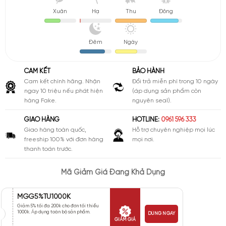
Xuân
Hạ
Thu
Đông
Đêm
Ngày
CAM KẾT
BẢO HÀNH
Cam kết chính hãng. Nhận
Đổi trả miễn phí trong 10 ngày
ngay 10 triệu nếu phát hiện
(áp dụng sản phẩm còn
hàng Fake.
nguyên seal).
GIAO HÀNG
HOTLINE:
0961 596 333
Giao hàng toàn quốc,
Hỗ trợ chuyên nghiệp mọi lúc
freeship 100% với đơn hàng
mọi nơi.
thanh toán trước.
Mã Giảm Giá Đang Khả Dụng
MGG5%TU1000K
Giảm 5% tối đa 200k cho đơn tối thiểu
1000k. Áp dụng toàn bộ sản phẩm.
DÙNG NGAY
GIẢM GIÁ