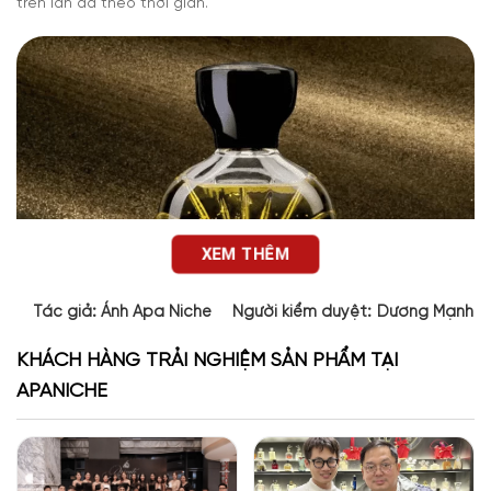
trên làn da theo thời gian.
XEM THÊM
Tác giả:
Ánh Apa Niche
Người kiểm duyệt:
Dương Mạnh 
KHÁCH HÀNG TRẢI NGHIỆM SẢN PHẨM TẠI
APANICHE