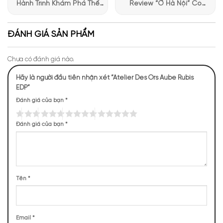
Hành Trình Khám Phá Thế
Review “Ở Hà Nội” Có
Giới Hương Thơm Tại Apa
Những Trải Nghiệm Thú Vị Tại
Niche
Apa Niche
ĐÁNH GIÁ SẢN PHẨM
Chưa có đánh giá nào.
Hãy là người đầu tiên nhận xét “Atelier Des Ors Aube Rubis
EDP”
Đánh giá của bạn
*
Mùi hương của Atelier Aube Rubis
NHỮNG NOTE HƯƠNG THEO CẢM NHẬN
Đánh giá của bạn
*
THỰC TẾ
200 (25,41%)
123 (15,63%)
121 (15,37%)
113 (14,36%)
Tên
*
68 (8,64%)
61 (7,75%)
57 (7,24%)
44 (5,59%)
Email
*