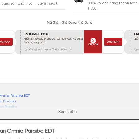
Vừa Phải
425
Tỏa
Xa
168
Rất Xa
109
GIA
BẢO HÀNH
Giao 
Đổi trả miễn phí trong 10 ngày (áp
100% 
dụng sản phẩm còn nguyên seal).
trước.