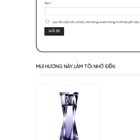
ĐÁNH GIÁ SẢN PHẨM
Chưa có đánh giá nào.
Hãy là người đầu tiên nhận xét “Bvlga
Đánh giá của bạn
*
Đánh giá của bạn
*