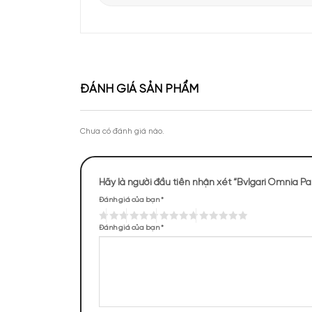
Chai nước hoa
BVL Omn
xanh lam – xanh lục tư
thuộc dòng Omnia, làm 
Apa Niche vinh dự góp mặt tại sự kiện Priva
của Lattafa Vietnam
Theo chân KOC Vũ Tiến Anh khám phá thươ
tại Apa Niche