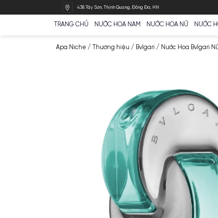
Bỏ
438 Tây Sơn, Thịnh Quang, Đống Đa, HN
qua
nội
TRANG CHỦ
NƯỚC HOA NAM
NƯỚC HOA N
dung
Apa Niche
/
Thương hiệu
/
Bvlgari
/
Nước Ho