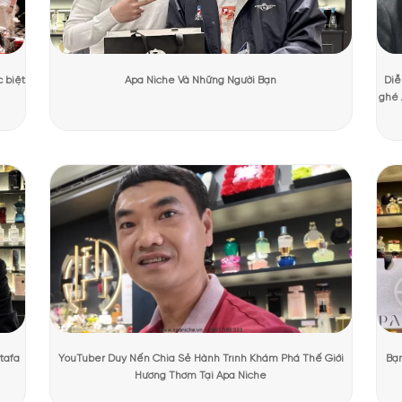
ương Mạnh Cường
Ngày cập nhật:
31/07/2026
1752 lượt
PHẨM TẠI APANICHE
ước hoa Omnia Paraiba