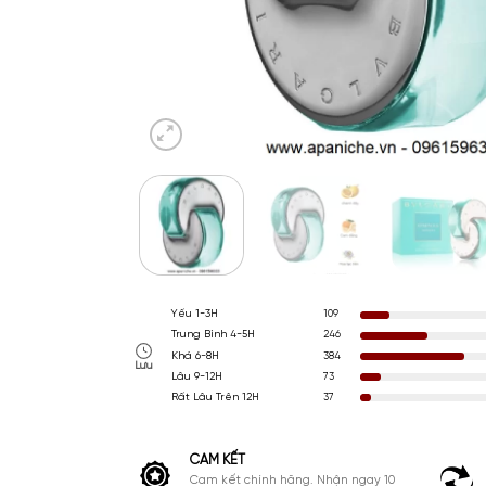
Yếu 1-3H
109
Trung Bình 4-5H
246