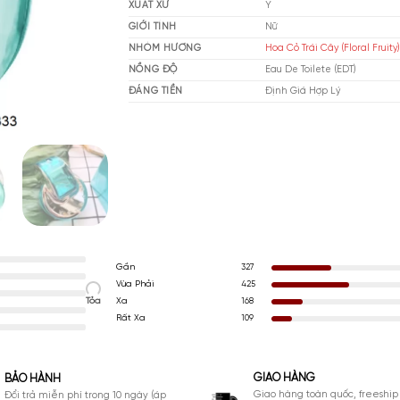
THƯƠNG HIỆU
Bvl
XUẤT XỨ
Ý
GIỚI TÍNH
Nữ
NHÓM HƯƠNG
Hoa
NỒNG ĐỘ
Eau
ĐÁNG TIỀN
Đị
Gần
327