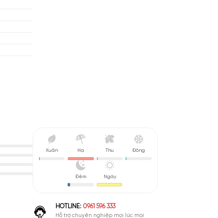
Hoa Trắng (50%)
gari
Ca Cao (46%)
 Cỏ Trái Cây (Floral Fruity)
 De Toilete (EDT)
nh Giá Hợp Lý
Xuân
Hạ
Thu