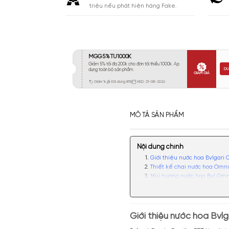
Khá 6-8H
384
Lưu
Lâu 9-12H
73
Rất Lâu Trên 12H
37
CAM KẾT
Cam kết chính hãng. Nhận ngay 10
triệu nếu phát hiện hàng Fake.
MÔ TẢ SẢN PHẨM