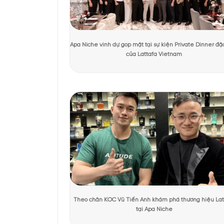
Tác giả:
Quỳnh Giang
Người kiểm duyệt:
D
KHÁCH HÀNG TRẢI NGHIỆM SẢN 
Thiết kế chai n