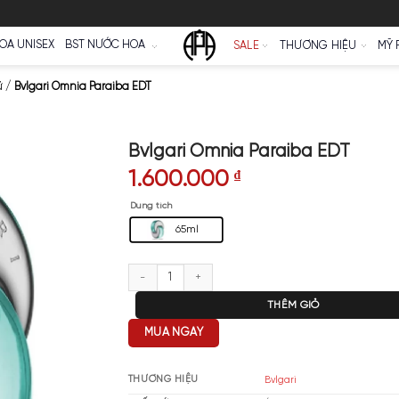
Ữ
NƯỚC HOA UNISEX
BST NƯỚC HOA
SALE
a Bvlgari Nữ
/
Bvlgari Omnia Paraiba EDT
Bvlgari Omnia Par
1.600.000
₫
Dung tích
65ml
Bvlgari Omnia Paraiba EDT số l
T
MUA NGAY