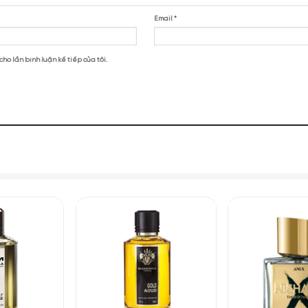
ed Spice and Wood EDP”