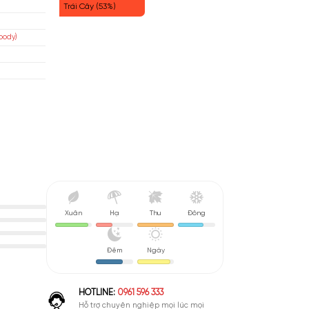
Đất (55%)
eed
Khói (55%)
áp
Trái Cây (53%)
isex
 Phương Đông (Oriental Woody)
u De Parfum (EDP)
nh Giá Quá Cao
Xuân
Hạ
Thu