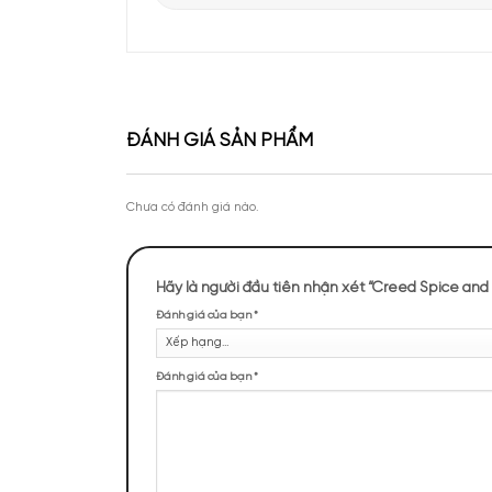
Apa Niche vinh dự góp mặt tại sự kiện Priva
của Lattafa Vietnam
Theo chân KOC Vũ Tiến Anh khám phá thươ
tại Apa Niche