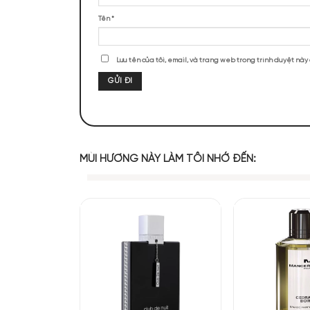
ĐÁNH GIÁ SẢN PHẨM
Chưa có đánh giá nào.
Hãy là người đầu tiên nhận xét “Cre
Đánh giá của bạn
*
Đánh giá của bạn
*