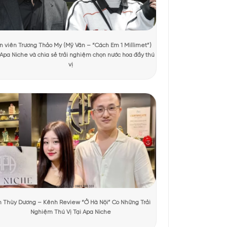
 xem
ổi trên thân chai với huy hiệu CREED. Kết hợp với một nắp
t, tôn vinh sự hoàn hảo và sang trọng của hương thơm bên
 chau chuốt của thương hiệu.