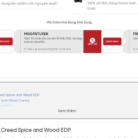
Vừa Phải
374
Tỏa
Xa
120
Rất Xa
75
GIA
BẢO HÀNH
Giao 
Đổi trả miễn phí trong 10 ngày (áp
100% 
dụng sản phẩm còn nguyên seal).
trước.