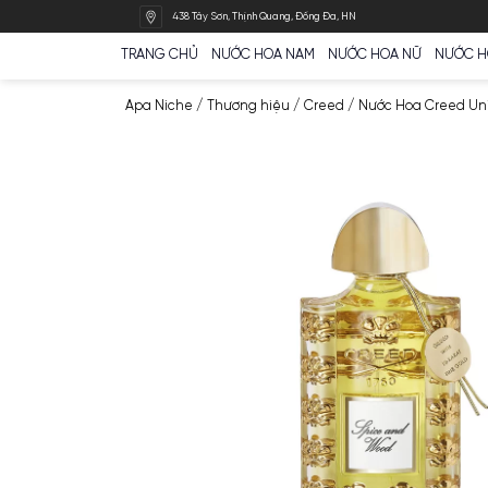
Bỏ
438 Tây Sơn, Thịnh Quang, Đống Đa, HN
qua
nội
TRANG CHỦ
NƯỚC HOA NAM
NƯỚC HOA N
dung
Apa Niche
/
Thương hiệu
/
Creed
/
Nước Ho