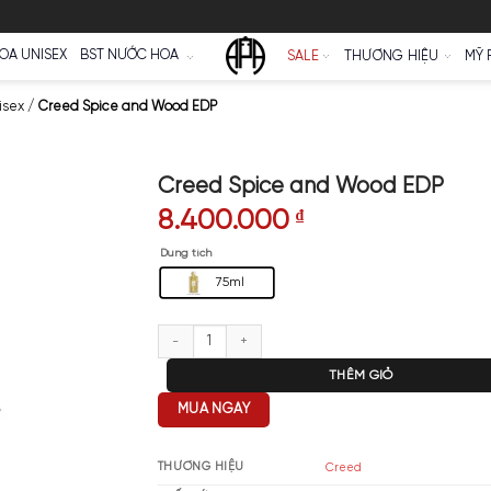
Ữ
NƯỚC HOA UNISEX
BST NƯỚC HOA
SALE
a Creed Unisex
/
Creed Spice and Wood EDP
Creed Spice and
8.400.000
₫
Dung tích
75ml
Creed Spice and Wood EDP số l
T
MUA NGAY