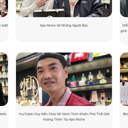
ương Mạnh Cường
Ngày cập nhật:
31/07/2026
1363 lượt
PHẨM TẠI APANICHE
nước hoa Spice and Wood Creed
nd Wood
được trình diện trong một lọ thủy tinh Pochet được khắc họa n
c đáo, tạo hình tinh xảo. Mỗi chai Creed là một tác phẩm nghệ thuậ
 đáo này, chai nước hoa không chỉ đẹp, độc, ấn tượng mà còn thấy rõ sự