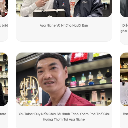
ương Mạnh Cường
Ngày cập nhật:
31/07/2026
2669 lượt
PHẨM TẠI APANICHE