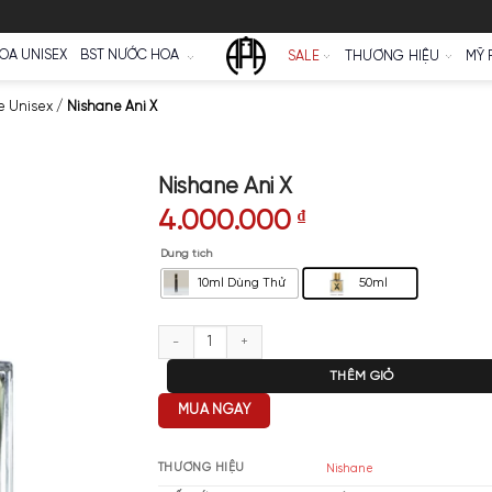
Ữ
NƯỚC HOA UNISEX
BST NƯỚC HOA
SALE
Hoa Nishane Unisex
/
Nishane Ani X
Nishane Ani X
4.000.000
₫
Dung tích
10ml Dùng Thử
Nishane Ani X số lượng
T
MUA NGAY