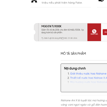
Khá 6-8H
146
Lưu
Lâu 9-12H
401
Rất Lâu Trên 12H
154
CAM KẾT
Cam kết chính hãng. Nhận ngay 10
triệu nếu phát hiện hàng Fake.
MÔ TẢ SẢN PHẨM