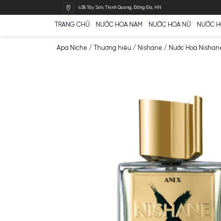
Bỏ
438 Tây Sơn, Thịnh Quang, Đống Đa, HN
qua
nội
TRANG CHỦ
NƯỚC HOA NAM
NƯỚC HOA N
dung
Apa Niche
/
Thương hiệu
/
Nishane
/
Nước 