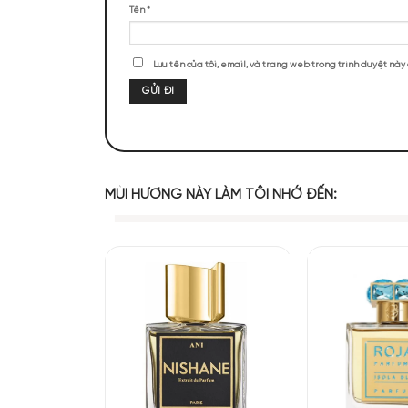
ĐÁNH GIÁ SẢN PHẨM
Chưa có đánh giá nào.
Hãy là người đầu tiên nhận xét “Nisha
Đánh giá của bạn
*
Đánh giá của bạn
*