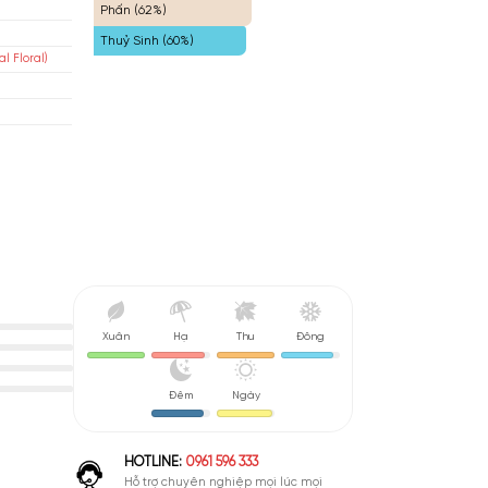
Trái Cây (64%)
shane
Cay Nồng (62%)
 Nhĩ Kỳ
Phấn (62%)
isex
Thuỷ Sinh (60%)
 Cỏ Phương Đông (Oriental Floral)
rait
nh Giá Hợp Lý
Xuân
Hạ
Thu