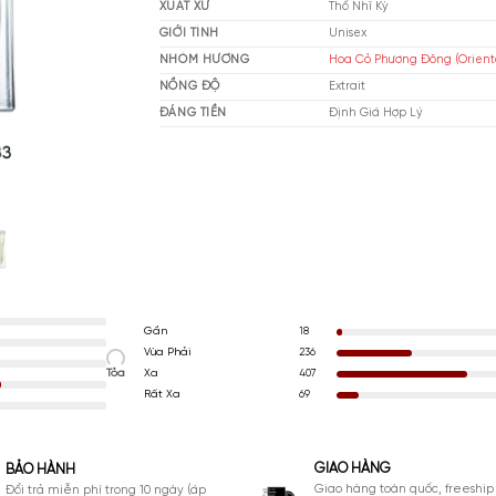
THƯƠNG HIỆU
Ni
XUẤT XỨ
Thổ
GIỚI TÍNH
Un
NHÓM HƯƠNG
Hoa
NỒNG ĐỘ
Ext
ĐÁNG TIỀN
Đị
Gần
18