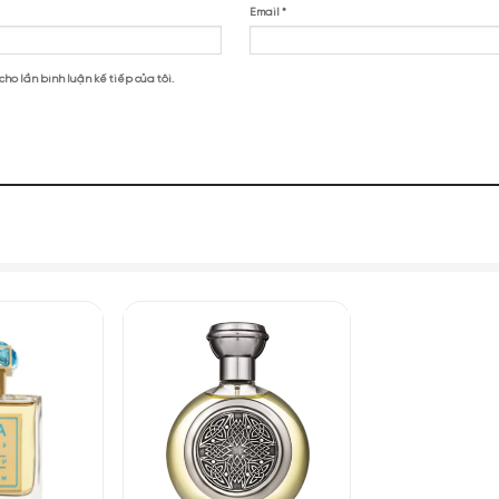
ne Ani X”