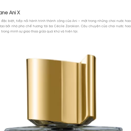
 hoa Nishane Ani X
M
oa Nishae X Ani
hoa Nishane Ani X Extrait De Parfum
Xem thêm
MGG5%TU100K
c hoa Nishane Ani X?
iểu 1000k. Áp
Giảm 5% tối đa 25k cho
DÙNG NGAY
toàn bộ sản phẩm.
GIẢM GIÁ
c mùi hương unisex mang tính biểu tượng, kế thừa di sản huyền thoại của Ani
8-2026
Giảm %
Đã dùng 91
 gỗ đàn hương ấm áp tạo nên một tác phẩm hương thơm vô cùng mượt mà 
 hoa Nishane Ani X
 bản kỷ niệm đặc biệt, tiếp nối hành trình thành công của Ani – một 
X được sáng tạo bởi nhà pha chế hương tài ba Cécile Zarokian. Câu 
 thoại, mang trong mình sự giao thoa giữa quá khứ và hiện tại.