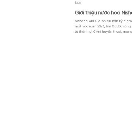
Nội dung chính
Giới thiệu nước
Thiết kế nước h
Mùi hương nước 
MGG5%TU1000K
Có nên mua nướ
Giảm 5% tối đa 200k cho đơn tối th
dụng toàn bộ sản phẩm.
Nishane Ani X là tuyệt tá
Giảm %
Đã dùng 81%
HSD: 31-0
vàng vani ngọt ngào và
bạn.
Giới thiệu nước
Nishane Ani X là phiên
mắt vào năm 2023, Ani 
từ thành phố Ani huyền