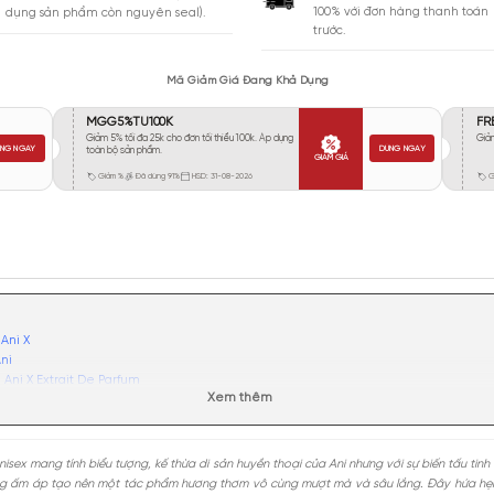
Vừa Phải
236
Tỏa
Xa
407
Rất Xa
69
GIA
BẢO HÀNH
Giao 
Đổi trả miễn phí trong 10 ngày (áp
100% 
dụng sản phẩm còn nguyên seal).
trước.