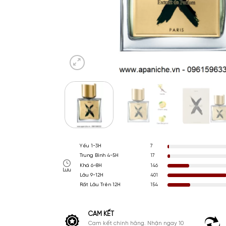
Yếu 1-3H
7
Trung Bình 4-5H
17