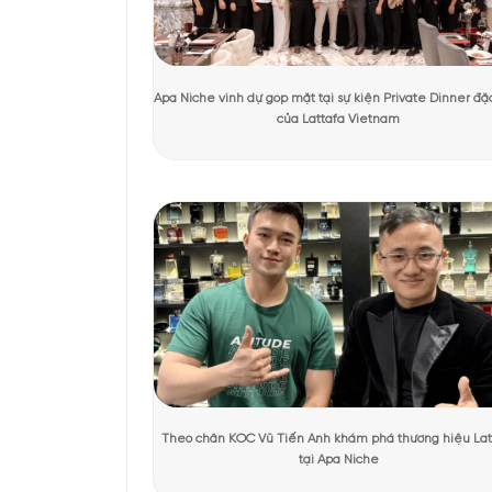
Tác giả:
Quỳnh Giang
Người kiểm duyệt:
D
KHÁCH HÀNG TRẢI NGHIỆM SẢN 