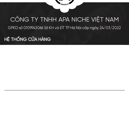
CÔNG TY TNHH APA NICHE VIỆT NAM
GPKD số 0109943066 Sở KH và ĐT TP Hà Nội cấp ngày 24/03/2022
HỆ THỐNG CỬA HÀNG
Cơ sở chính: 438 Tây Sơn - Đống Đa - Hà Nội
Hotline: 0961.596.333
Chi nhánh: Số 05, Lô OC 5-2, KĐT Shining City, Sơn La
Hotline: 085.90.66666
VỀ APA NICHE
Giới thiệu về Apa Niche
Tuyển dụng
Điều khoản sử dụng
Hoạt động của doanh nghiệp