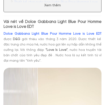
Thiết kế chai nước hoa Light Blue Pour Homme Love
Xem thêm
is Love EDT
Mùi hương Light Blue Pour Homme Love is Love EDT
mát mẻ, cuốn hút
Vài nét về Dolce Gabbana Light Blue Pour Homme
Có nên mua nước hoa nam Dolce Gabbana Light
Love is Love EDT
Blue Pour Homme Love is Love EDT
Dolce Gabbana Light Blue Pour Homme Love is Love EDT
được
D&G
giới thiệu vào tháng 3 năm 2020. Được thiết kế
đặc trưng cho mùa hè, nước hoa gợi lên sự hấp dẫn không thể
cưỡng lại. Với thông điệp
“Love Is Love”
, nước hoa truyền tải
bản chất của tình yêu đẹp đẽ . Nước hoa là sự kết tinh từ vĩ
đại mang tên “tình yêu”.