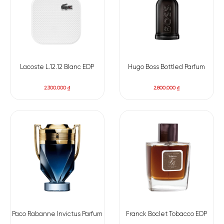
Lacoste L.12.12 Blanc EDP
Hugo Boss Bottled Parfum
2.300.000
₫
2.800.000
₫
Paco Rabanne Invictus Parfum
Franck Boclet Tobacco EDP