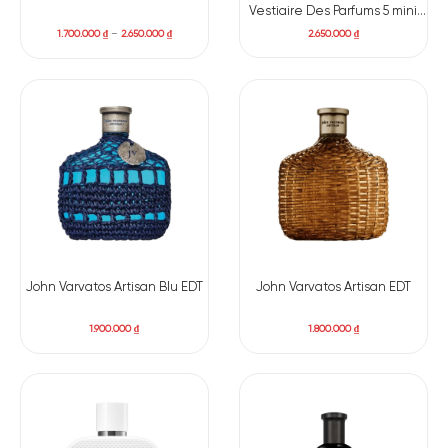
Vestiaire Des Parfums 5 mini
(Cuir, Blouse, Muse, Tuxedo,
2.650.000
₫
1.700.000
₫
–
2.650.000
₫
Lavalliere) x 7.5ml
John Varvatos Artisan Blu EDT
John Varvatos Artisan EDT
1.900.000
₫
1.800.000
₫