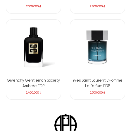
2.100.000
₫
2.500.000
₫
Givenchy Gentleman Society
Yves Saint Laurent L’Homme
Ambrée EDP
Le Parfum EDP
2.400.000
₫
2.700.000
₫