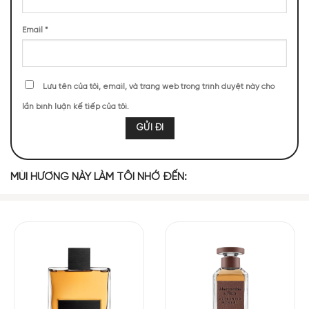
Quýt
Cam Bergamot
Bưởi
Quả Táo
Email
*
MIDDLE NOTES
Lưu tên của tôi, email, và trang web trong trình duyệt này cho
Tiêu Hồng
Hương Thảo
Kem
lần bình luận kế tiếp của tôi.
BASE NOTES
MÙI HƯƠNG NÀY LÀM TÔI NHỚ ĐẾN:
Vani
Xạ Hương
Gỗ Hổ Phách
Light Blue Pour Homme Love is Love
mang đến một hương
thơm cổ điển khi kết hợp hài hòa giữa gỗ và xạ hương. Kết
hợp cùng đó là sự tươi mát của cam quýt và táo Granny
Smith. Đây là một sự kết hợp độc đáo, nâng cao sự tươi mới
và tinh tế của mùi hương. Một cảm giác tuyệt vời như gelato
táo được hòa quyện với hương thảo và hạt tiêu hồng. Qua đó,
thúc đẩy niềm đam mê và sự gợi cảm của mùi hương này.