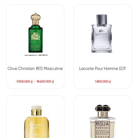
Clive Christian 1872 Masculine
Lacoste Pour Homme EDT
9.500.000
₫
–
18.600.000
₫
1.800.000
₫
Có nên mua nước hoa nam Dolce Gabbana Light
Blue Pour Homme Love is Love EDT