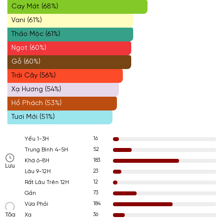
Cay Mát (68%)
Vani (61%)
Thảo Mộc (61%)
Ngọt (60%)
Gỗ (60%)
Trái Cây (56%)
Xạ Hương (54%)
Hổ Phách (53%)
Tươi Mới (51%)
16
Yếu 1-3H
52
Trung Bình 4-5H
183
Khá 6-8H
Lưu
23
Lâu 9-12H
12
Rất Lâu Trên 12H
73
Gần
184
Vừa Phải
Tỏa
36
Xa