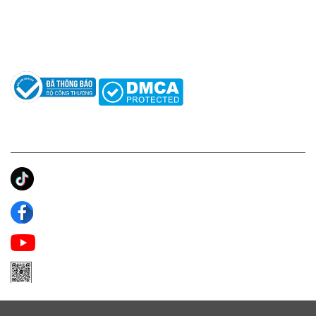
Hướng dẫn sử dụng nước hoa
Câu hỏi thường gặp
Tác giả
KẾT NỐI CHÚNG TÔI
Ánh Apa Niche
Apa Niche
Apa Niche Nước Hoa Hàng Hiệu
Zalo Apa Niche