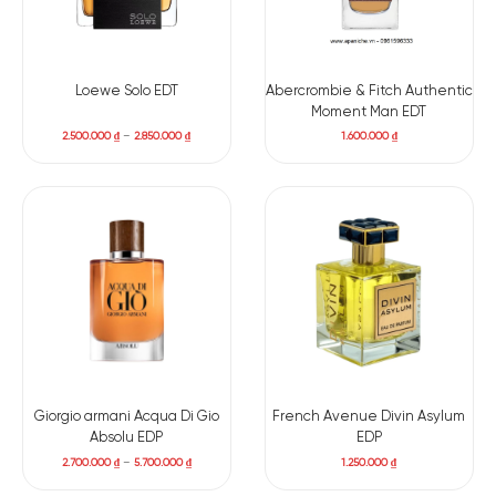
Hương thơm của cam Bergamot, bưởi và quả quýt tái hiện
khía cạnh tươi mới và ngây thơ của tình yêu. Sau đó, sự nồng
nàn của tiêu hồng, hương thảo và táo Gelato mang lại sự sâu
Loewe Solo EDT
Abercrombie & Fitch Authentic
lắng và trầm mặc cho mùi hương. Mùi hương dần trở nên cay
Moment Man EDT
nồng như ngọn lửa tình yêu được thắp sáng. Ngọn lửa cháy khi
2.500.000
₫
–
2.850.000
₫
1.600.000
₫
con người nhận ra tình yêu Ngọn lửa ấy luôn đối mặt với gió,
trong sự hài hòa của xạ hương kem, gỗ hổ phách và vani. Đó
chính là sức mạnh của tình yêu tinh khiết và mãnh liệt trong
mỗi người.
Các tầng hương:
Hương đầu: Cam Bergamot, Quả bưởi, Quả quýt hồng, Quả
táo xanh
Hương giữa: Hạt tiêu hồng, Cây hương thảo, Quả táo đỏ
Giorgio armani Acqua Di Gio
French Avenue Divin Asylum
Hương cuối: Cỏ xạ hương, Hổ phách, Hương Vanilla
Absolu EDP
EDP
2.700.000
₫
–
5.700.000
₫
1.250.000
₫