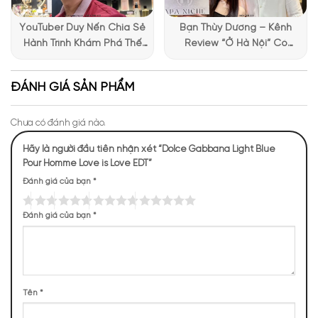
YouTuber Duy Nến Chia Sẻ
Bạn Thùy Dương – Kênh
Mùi hương Light Blue Pour Homme Love is Love EDT
Hành Trình Khám Phá Thế
Review “Ở Hà Nội” Có
mát mẻ, cuốn hút
Giới Hương Thơm Tại Apa
Những Trải Nghiệm Thú Vị Tại
Niche
Apa Niche
NHỮNG NOTE HƯƠNG THEO CẢM NHẬN
ĐÁNH GIÁ SẢN PHẨM
THỰC TẾ
Chưa có đánh giá nào.
108 (12,36%)
102 (11,67%)
100 (11,44%)
94 (10,76%)
Hãy là người đầu tiên nhận xét “Dolce Gabbana Light Blue
Pour Homme Love is Love EDT”
93 (10,64%)
Đánh giá của bạn
*
83 (9,50%)
75 (8,58%)
75 (8,58%)
72 (8,24%)
Đánh giá của bạn
*
72 (8,24%)
TOP NOTES
Tên
*