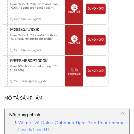
Giảm 5% tối đa 200k cho đơn tối thiểu
1000k. Áp dụng toàn bộ sản phẩm.
DÙNG NGAY
GIẢM GIÁ
Giảm %
Đã dùng 81%
MGG5%TU100K
Giảm 5% tối đa 25k cho đơn tối thiểu
100k. Áp dụng toàn bộ sản phẩm.
DÙNG NGAY
GIẢM GIÁ
Giảm %
Đã dùng 92%
FREESHIP50P2000K
Giảm 50% phí ship cho đơn hàng từ 2
triệu đồng
DÙNG NGAY
FREESHIP
Giảm phí ship
Không giới hạn
MÔ TẢ SẢN PHẨM
Nội dung chính
Vài nét về Dolce Gabbana Light Blue Pour Homme
Love is Love EDT