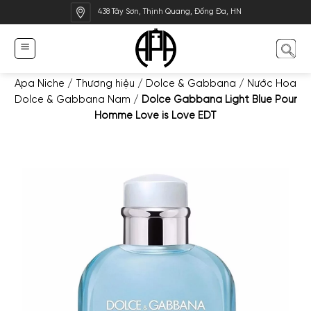
Bỏ
438 Tây Sơn, Thịnh Quang, Đống Đa, HN
qua
nội
dung
Apa Niche
/
Thương hiệu
/
Dolce & Gabbana
/
Nước Hoa
Dolce & Gabbana Nam
/
Dolce Gabbana Light Blue Pour
Homme Love is Love EDT