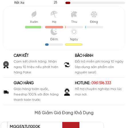
25
Rất Xa
Xuân
Hạ
Thu
Đông
Đêm
Ngày
CAM KẾT
BẢO HÀNH
Cam kết chính hãng. Nhận
Đổi trả miễn phí trong 10 ngày
ngay 10 triệu nếu phát hiện
(áp dụng sản phẩm còn
hàng Fake.
nguyên seal).
GIAO HÀNG
HOTLINE:
0961 596 333
Giao hàng toàn quốc,
Hỗ trợ chuyên nghiệp mọi lúc
freeship 100% với đơn hàng
mọi nơi.
thanh toán trước.
Mã Giảm Giá Đang Khả Dụng
MGG5%TU1000K