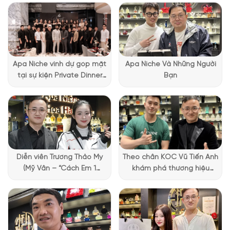
và tinh khiết. Khi cầm nắm trong tay, chàng sẽ cảm nhận
được sự đặc biệt và độc đáo của chai nước hoa này.
Apa Niche vinh dự góp mặt
Apa Niche Và Những Người
tại sự kiện Private Dinner
Bạn
đặc biệt của Lattafa
Vietnam
Diễn viên Trương Thảo My
Theo chân KOC Vũ Tiến Anh
(Mỹ Vân – “Cách Em 1
khám phá thương hiệu
Millimet”) ghé Apa Niche và
Lattafa tại Apa Niche
chia sẻ trải nghiệm chọn
nước hoa đầy thú vị