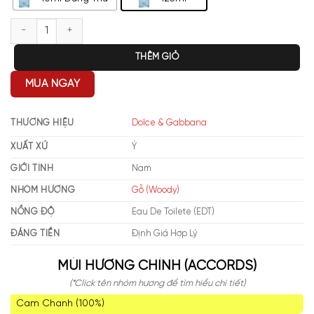
Dolce Gabbana Light Blue Pour Homme Love is Love EDT số lượng
THÊM GIỎ
MUA NGAY
THƯƠNG HIỆU
Dolce & Gabbana
XUẤT XỨ
Ý
GIỚI TÍNH
Nam
NHÓM HƯƠNG
Gỗ (Woody)
NỒNG ĐỘ
Eau De Toilete (EDT)
ĐÁNG TIỀN
Định Giá Hợp Lý
MÙI HƯƠNG CHÍNH (ACCORDS)
(*Click tên nhóm hương để tìm hiểu chi tiết)
Cam Chanh (100%)