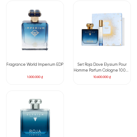
Fragrance World Imperium EDP
Set Roja Dove Elysium Pour
Homme Parfum Cologne 100ml
+ Mini 10ml
1.000.000
₫
10.600.000
₫