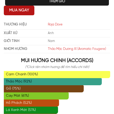
THÊM GIỎ
MUA NGAY
THƯƠNG HIỆU
Roja Dove
XUẤT XỨ
Anh
GIỚI TÍNH
Nam
NHÓM HƯƠNG
Thảo Mộc Dương Xỉ (Aromatic Fougere)
MÙI HƯƠNG CHÍNH (ACCORDS)
(*Click tên nhóm hương để tìm hiểu chi tiết)
Cam Chanh (100%)
Thảo Mộc (92%)
Gỗ (75%)
Cay Mát (61%)
Hổ Phách (52%)
Lá Xanh Mát (51%)