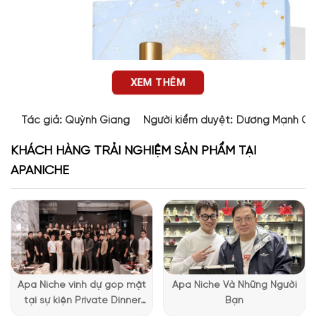
XEM THÊM
Tác giả:
Quỳnh Giang
Người kiểm duyệt:
Dương Mạnh Cư
KHÁCH HÀNG TRẢI NGHIỆM SẢN PHẨM TẠI
APANICHE
Apa Niche vinh dự góp mặt
Apa Niche Và Những Người
Thiết kế của giftset Roja Elysium Pour Homme Parfum
tại sự kiện Private Dinner
Bạn
Cologne