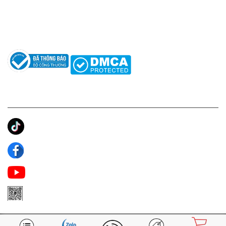
Hướng dẫn sử dụng nước hoa
Câu hỏi thường gặp
Tác giả
KẾT NỐI CHÚNG TÔI
Ánh Apa Niche
Apa Niche
Apa Niche Nước Hoa Hàng Hiệu
Zalo Apa Niche