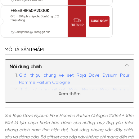
FREESHIP50P2000K
Giảm 50% phí ship cho đơn hàng từ 2
triệu đồng
DÙNG NGAY
FREESHIP
Giảm phí ship
Không giới hạn
MÔ TẢ SẢN PHẨM
Nội dung chính
Giới thiệu chung về set Roja Dove Elysium Pour
Homme Parfum Cologne
Thiết kế của giftset Roja Elysium Pour Homme
Xem thêm
Parfum Cologne
Review mùi hương set nước hoa Roja Elysium Pour
Homme Parfum Cologne
Set Roja Dove Elysium Pour Homme Parfum Cologne 100ml + 10ml
Có nên mua set Roja Dove Elysium Pour Homme
Mini là lựa chọn hoàn hảo dành cho những quý ông yêu thích
Parfum Cologne hay không
phong cách nam tính hiện đại, tươi sáng nhưng vẫn đầy chiều
sâu và đẳng cấp. Bộ giftset cao cấp này không chỉ mang đến trải