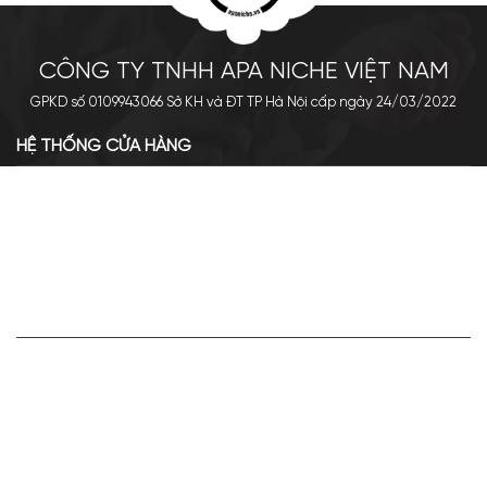
CÔNG TY TNHH APA NICHE VIỆT NAM
GPKD số 0109943066 Sở KH và ĐT TP Hà Nội cấp ngày 24/03/2022
HỆ THỐNG CỬA HÀNG
Cơ sở chính: 438 Tây Sơn - Đống Đa - Hà Nội
Hotline: 0961.596.333
Chi nhánh: Số 05, Lô OC 5-2, KĐT Shining City, Sơn La
Hotline: 085.90.66666
VỀ APA NICHE
Giới thiệu về Apa Niche
Tuyển dụng
Điều khoản sử dụng
Hoạt động của doanh nghiệp