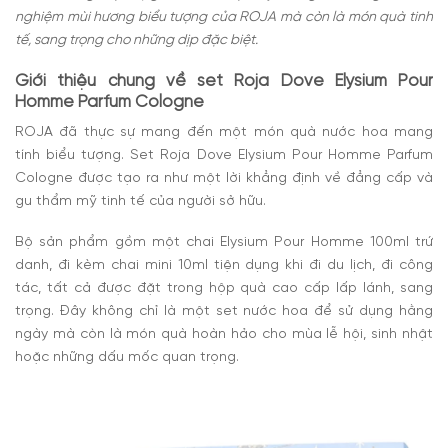
nghiệm mùi hương biểu tượng của ROJA mà còn là món quà tinh
tế, sang trọng cho những dịp đặc biệt.
Giới thiệu chung về set Roja Dove Elysium Pour
Homme Parfum Cologne
ROJA đã thực sự mang đến một món quà nước hoa mang
tính biểu tượng. Set Roja Dove Elysium Pour Homme Parfum
Cologne được tạo ra như một lời khẳng định về đẳng cấp và
gu thẩm mỹ tinh tế của người sở hữu.
Bộ sản phẩm gồm một chai Elysium Pour Homme 100ml trứ
danh, đi kèm chai mini 10ml tiện dụng khi đi du lịch, đi công
tác, tất cả được đặt trong hộp quà cao cấp lấp lánh, sang
trọng. Đây không chỉ là một set nước hoa để sử dụng hằng
ngày mà còn là món quà hoàn hảo cho mùa lễ hội, sinh nhật
hoặc những dấu mốc quan trọng.