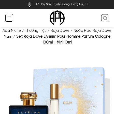
Bỏ
438 Tây Sơn, Thịnh Quang, Đống Đa, HN
qua
nội
dung
Apa Niche
/
Thương hiệu
/
Roja Dove
/
Nước Hoa Roja Dove
Nam
/
Set Roja Dove Elysium Pour Homme Parfum Cologne
100ml + Mini 10ml