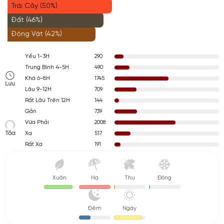
Trái Cây (50%)
Đất (46%)
Động Vật (42%)
290
Yếu 1-3H
490
Trung Bình 4-5H
1745
Khá 6-8H
Lưu
709
Lâu 9-12H
144
Rất Lâu Trên 12H
739
Gần
2008
Vừa Phải
Tỏa
517
Xa
191
Rất Xa
Xuân
Hạ
Thu
Đông
Đêm
Ngày