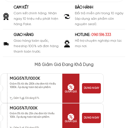
CAM KẾT
BẢO HÀNH
Cam kết chính hãng. Nhận
Đổi trả miễn phí trong 10 ngày
ngay 10 triệu nếu phát hiện
(áp dụng sản phẩm còn
hàng Fake.
nguyên seal).
GIAO HÀNG
HOTLINE:
0961 596 333
Giao hàng toàn quốc,
Hỗ trợ chuyên nghiệp mọi lúc
freeship 100% với đơn hàng
mọi nơi.
thanh toán trước.
Mã Giảm Giá Đang Khả Dụng
MGG5%TU1000K
Giảm 5% tối đa 200k cho đơn tối thiểu
1000k. Áp dụng toàn bộ sản phẩm.
DÙNG NGAY
GIẢM GIÁ
Giảm %
Đã dùng 81%
MGG5%TU100K
Giảm 5% tối đa 25k cho đơn tối thiểu
100k. Áp dụng toàn bộ sản phẩm.
DÙNG NGAY
GIẢM GIÁ
Giảm %
Đã dùng 92%