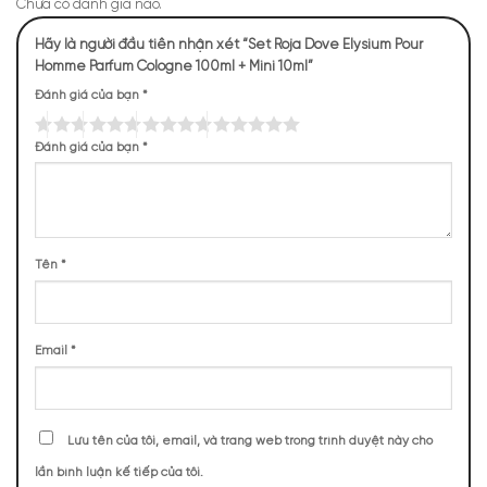
Chưa có đánh giá nào.
Hãy là người đầu tiên nhận xét “Set Roja Dove Elysium Pour
Homme Parfum Cologne 100ml + Mini 10ml”
Đánh giá của bạn
*
Đánh giá của bạn
*
Tên
*
Review mùi hương set nước hoa Roja Elysium Pour
Homme Parfum Cologne
Email
*
NHỮNG NOTE HƯƠNG THEO CẢM NHẬN
THỰC TẾ
Lưu tên của tôi, email, và trang web trong trình duyệt này cho
759 (11,86%)
667 (10,42%)
505 (7,89%)
461 (7,20%)
lần bình luận kế tiếp của tôi.