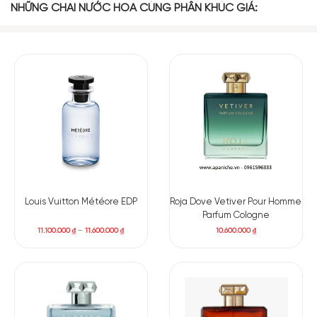
NHỮNG CHAI NƯỚC HOA CÙNG PHÂN KHÚC GIÁ:
Louis Vuitton Météore EDP
Roja Dove Vetiver Pour Homme
Parfum Cologne
11.100.000
₫
–
11.600.000
₫
10.600.000
₫
Có nên mua set Roja Dove Elysium Pour Homme
Parfum Cologne hay không
Nếu bạn đang tìm kiếm một món quà sang trọng, tinh tế