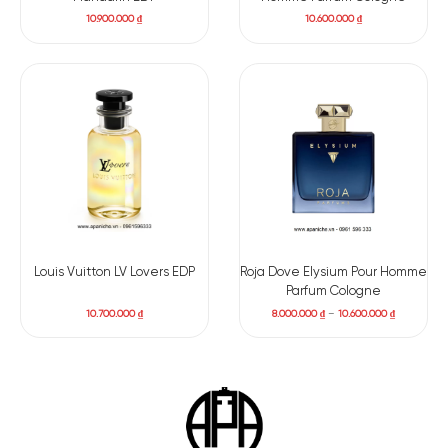
10.900.000
₫
10.600.000
₫
Louis Vuitton LV Lovers EDP
Roja Dove Elysium Pour Homme
Parfum Cologne
10.700.000
₫
8.000.000
₫
–
10.600.000
₫