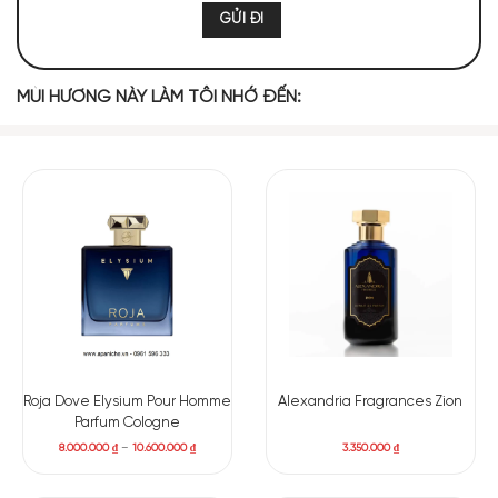
444 (6,94%)
414 (6,47%)
404 (6,31%)
374 (5,84%)
320 (5,00%)
266 (4,16%)
MÙI HƯƠNG NÀY LÀM TÔI NHỚ ĐẾN:
TOP NOTES
Chanh Xanh
Cam Bergamot
Chanh Vàng
Bưởi
Nhựa Cây
Ngải Cứu
Cỏ Xạ Hương
Galbanum
MIDDLE NOTES
Roja Dove Elysium Pour Homme
Alexandria Fragrances Zion
Parfum Cologne
8.000.000
₫
–
10.600.000
₫
3.350.000
₫
Quả Lý Chua
Quả Táo
Quả Bách Xù
Cỏ Hương Bài
Đen