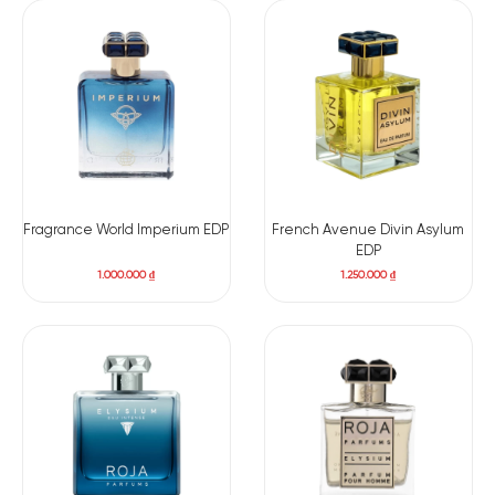
Linh Lan Thung
Tinh Dầu Cỏ
Tiêu Hồng
Gỗ Tuyết Tùng
Lũng
Gấu
Hoa Hồng
Hoa Nhài
BASE NOTES
Fragrance World Imperium EDP
French Avenue Divin Asylum
EDP
Long Diên
Nhựa Bồ Đề
Vani
Da Thuộc
Hương
1.000.000
₫
1.250.000
₫
Nhựa
Labdanum
Elysium được xem là một trong những sáng tạo nam tính được
yêu thích nhất của ROJA, bởi khả năng cân bằng tuyệt vời
giữa sự tươi mát rạng rỡ và chiều sâu quyến rũ.
Hương đầu mở ra đầy sảng khoái với sự bùng nổ của chanh,