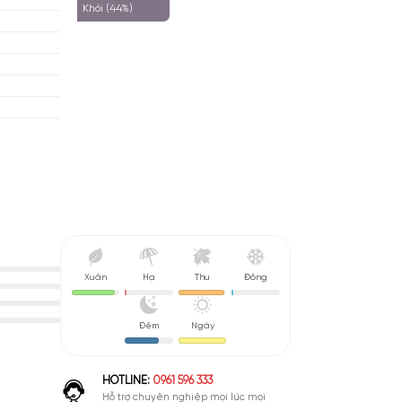
Đất (51%)
Cay Nồng (47%)
Khói (44%)
nada
m
 (Woody)
 De Toilete (EDT)
nh Giá Hợp Lý
Xuân
Hạ
Thu