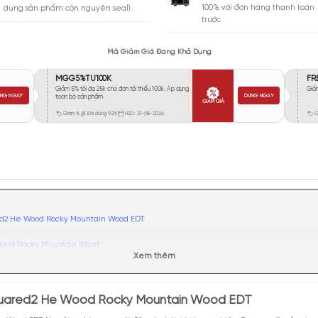
Vừa Phải
566
Tỏa
Xa
284
Rất Xa
104
GIA
BẢO HÀNH
Giao 
Đổi trả miễn phí trong 10 ngày (áp
100% 
dụng sản phẩm còn nguyên seal).
trước.