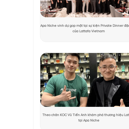
Tác giả:
Quỳnh Giang
Người kiểm duyệt:
D
Thiết kế nước
Mẫu chai nước hoa đượ
không chỉ tạo ra một c
KHÁCH HÀNG TRẢI NGHIỆM SẢN 
được in sắc nét góc ph
Nhấn mạnh vào vẻ đẹp c