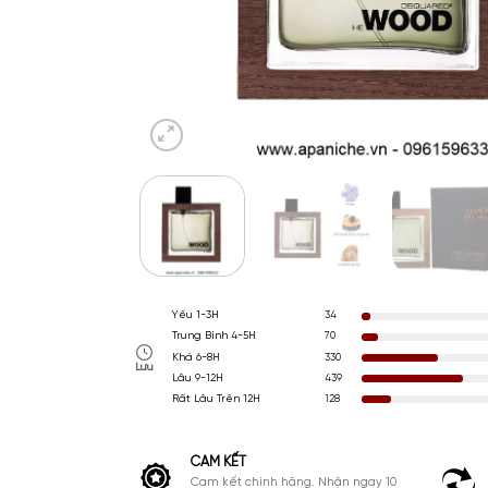
Yếu 1-3H
34
Trung Bình 4-5H
70