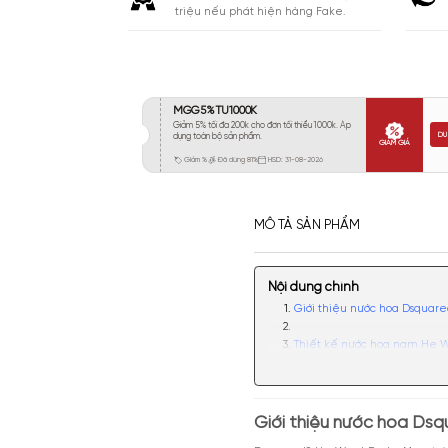
Khá 6-8H
330
Lưu
Lâu 9-12H
439
Rất Lâu Trên 12H
128
CAM KẾT
Cam kết chính hãng. Nhận ngay 10
triệu nếu phát hiện hàng Fake.
MÔ TẢ SẢN PHẨM