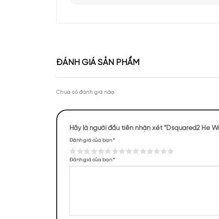
Apa Niche vinh dự góp mặt tại sự kiện Priva
của Lattafa Vietnam
Theo chân KOC Vũ Tiến Anh khám phá thươ
tại Apa Niche