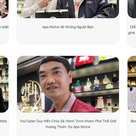
ương Mạnh Cường
Ngày cập nhật:
31/07/2026
946 lượt 
 hoa nam He Wood Rocky Mountain Wood
c thiết kế độc đáo với hình dạng vuông vức được đặt trong một khung
ái nhìn đẹp mắt mà còn thể hiện được sự giao thoa tuyệt vời giữa tự n
PHẨM TẠI APANICHE
ải của chai.
Bên ngoài,
He Wood Rocky Mountain Wood EDT
được bao 
ủa gỗ tự nhiên, đây là một thiết kế vừa nam tính lại đẳng cấp.