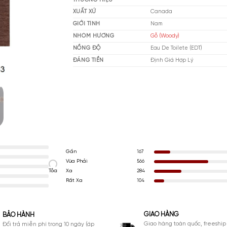
MUA NGAY
THƯƠNG HIỆU
XUẤT XỨ
Ca
GIỚI TÍNH
Na
NHÓM HƯƠNG
Gỗ
NỒNG ĐỘ
Eau
ĐÁNG TIỀN
Đị
Gần
167