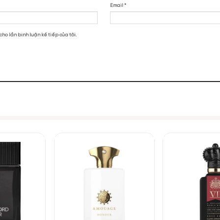
c hoa Dsquared2 He Wood Rocky Mountain Wo
NHỮNG NOTE HƯƠNG THEO CẢM NH
quared2 He Wood Rocky Mountain Wood EDT”
796 (21,16%)
753 (20,02%)
71
354 (9,41%)
256 (6,81%)
1