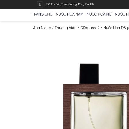
Bỏ
438 Tây Sơn, Thịnh Quang, Đống Đa, HN
qua
nội
TRANG CHỦ
NƯỚC HOA NAM
NƯỚC HOA N
dung
Apa Niche
/
Thương hiệu
/
DSquared2
/
Nư