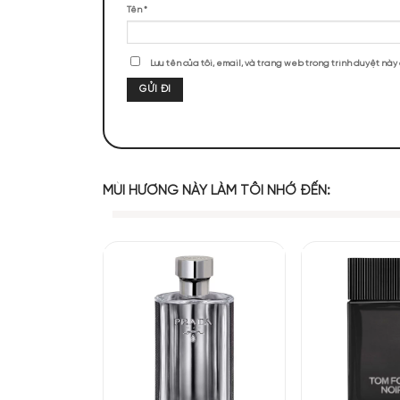
ĐÁNH GIÁ SẢN PHẨM
Chưa có đánh giá nào.
Mùi hương nướ
Hãy là người đầu tiên nhận xét “Ds
Đánh giá của bạn
*
Đánh giá của bạn
*