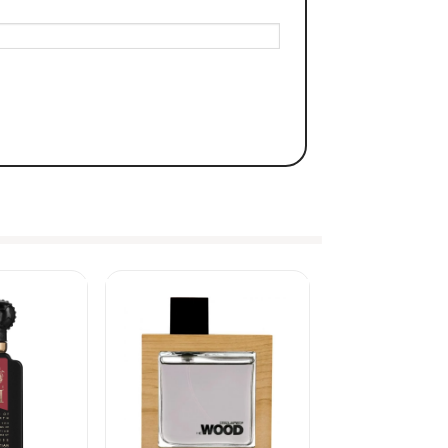
od EDT
ẬN THỰC TẾ
4 (18,98%)
514 (13,67%)
96 (5,21%)
178 (4,73%)