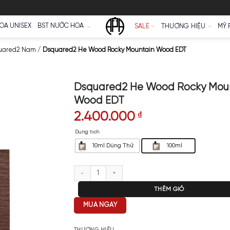
Ữ
NƯỚC HOA UNISEX
BST NƯỚC HOA
SALE
ớc Hoa DSquared2 Nam
/
Dsquared2 He Wood Rocky Mountain 
Dsquared2 He Wo
Wood EDT
2.400.000
₫
Dung tích
10ml Dùng Thử
Dsquared2 He Wood Rocky Moun
T