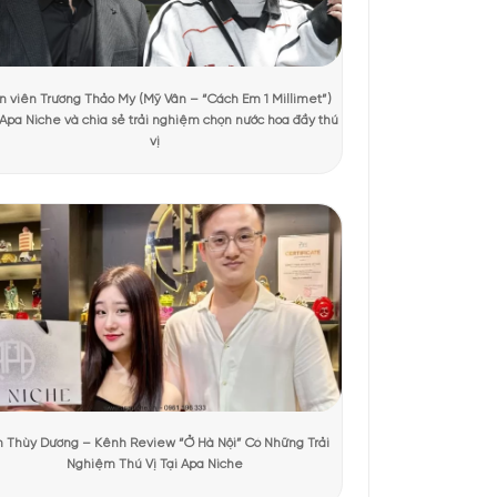
xem
 gỗ tự nhiên tạo ra một diện mạo lạ mắt. Sự kết hợp này
hiên và hiện đại. Nắp chai màu đen đơn giản, tên nước hoa
bọc bởi một chiếc hộp carton đơn giản nhưng sang trọng.