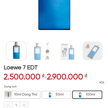
Loewe 7 EDT
2.500.000
₫
2.900.000
₫
–
XÓA
Dung tích
10ml Dùng Thử
50ml
100ml
Loewe 7 EDT số lượng