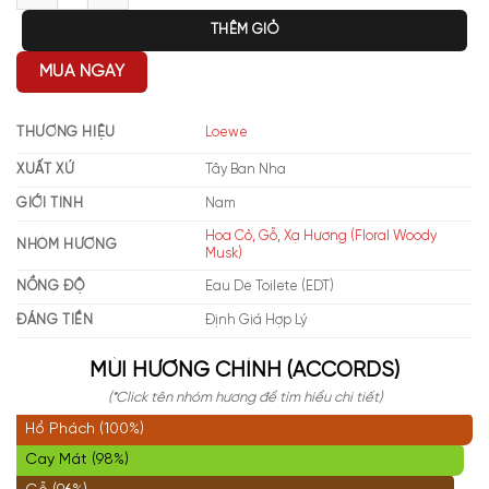
THÊM GIỎ
MUA NGAY
THƯƠNG HIỆU
Loewe
XUẤT XỨ
Tây Ban Nha
GIỚI TÍNH
Nam
Hoa Cỏ, Gỗ, Xạ Hương (Floral Woody
NHÓM HƯƠNG
Musk)
NỒNG ĐỘ
Eau De Toilete (EDT)
ĐÁNG TIỀN
Định Giá Hợp Lý
MÙI HƯƠNG CHÍNH (ACCORDS)
(*Click tên nhóm hương để tìm hiểu chi tiết)
Hổ Phách (100%)
Cay Mát (98%)