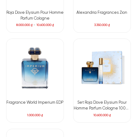
Roja Dove Elysium Pour Homme
Alexandria Fragrances Zion
Parfum Cologne
8.000.000
₫
–
10.600.000
₫
3.350.000
₫
Fragrance World Imperium EDP
Set Roja Dove Elysium Pour
Homme Parfum Cologne 100ml
+ Mini 10ml
1.000.000
₫
10.600.000
₫