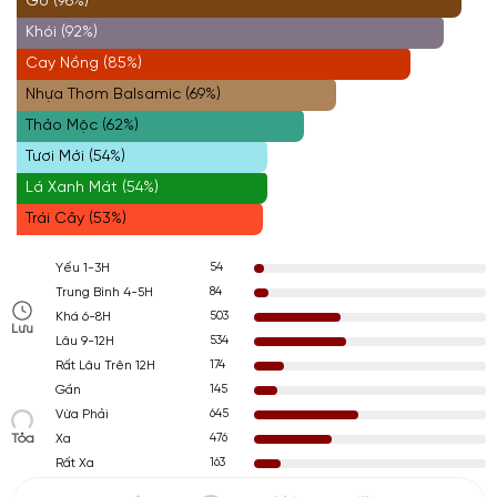
Gỗ (96%)
Khói (92%)
Cay Nồng (85%)
Nhựa Thơm Balsamic (69%)
Thảo Mộc (62%)
Tươi Mới (54%)
Lá Xanh Mát (54%)
Trái Cây (53%)
54
Yếu 1-3H
84
Trung Bình 4-5H
503
Khá 6-8H
Lưu
534
Lâu 9-12H
174
Rất Lâu Trên 12H
145
Gần
645
Vừa Phải
Tỏa
476
Xa
163
Rất Xa