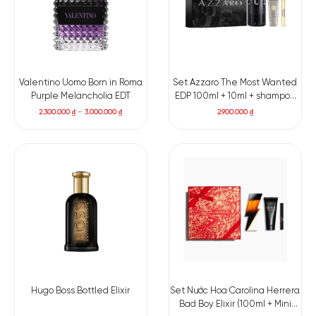
Valentino Uomo Born in Roma
Set Azzaro The Most Wanted
Purple Melancholia EDT
EDP 100ml + 10ml + shampoo
75ml
2.300.000
₫
–
3.000.000
₫
2.900.000
₫
Hugo Boss Bottled Elixir
Set Nước Hoa Carolina Herrera
Bad Boy Elixir (100ml + Mini
10ml + Shower gel 100ml)
1.700.000
₫
–
2.650.000
₫
3.150.000
₫