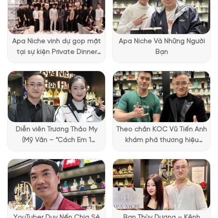
đẳng cấp. Ở phiên bản này, thân chai thủy tinh đã được phủ
một lớp màu xanh dương, trông khác biệt và nổi bật hơn
nhiều nếu so với những chai nước hoa màu trắng hoặc thủy
tinh trong. Nắp chai giống với các thiết kế khác của Loewe,
Apa Niche vinh dự góp mặt
Apa Niche Và Những Người
dạng nắp bằng gỗ, tròn và cảm giác vô cùng thân thiện với
tại sự kiện Private Dinner
Bạn
người dùng.
đặc biệt của Lattafa
Vietnam
Diễn viên Trương Thảo My
Theo chân KOC Vũ Tiến Anh
(Mỹ Vân – “Cách Em 1
khám phá thương hiệu
Millimet”) ghé Apa Niche và
Lattafa tại Apa Niche
chia sẻ trải nghiệm chọn
nước hoa đầy thú vị
YouTuber Duy Nến Chia Sẻ
Bạn Thùy Dương – Kênh