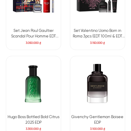
Set Jean Paul Gaultier
Set Valentino Uomo Born in
Scandal Pour Homme EDT
Roma 3pcs (EDT 100ml & EDT
100ml + Deodorant 150ml + Mini
15ml & Shower gel 75ml)
3.050.000
₫
3.150.000
₫
10ml
Hugo Boss Bottled Bold Citrus
Givenchy Gentleman Boisee
2025 EDP
EDP
3.300.000
₫
3.100.000
₫