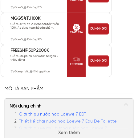
GIẢM GIÁ
Giảm %
Đã dùng 81%
MGG5%TU100K
Giảm 5% tối đa 25k cho đơn tối thiểu
100k. Áp dụng toàn bộ sản phẩm.
DÙNG NGAY
GIẢM GIÁ
Giảm %
Đã dùng 92%
FREESHIP50P2000K
Giảm 50% phí ship cho đơn hàng từ 2
triệu đồng
DÙNG NGAY
FREESHIP
Giảm phí ship
Không giới hạn
MÔ TẢ SẢN PHẨM
Nội dung chính
Giới thiệu nước hoa Loewe 7 EDT
Thiết kế chai nước hoa Loewe 7 Eau De Toilette
Giới thiệu về mùi hương nước hoa Loewe 7
Xem thêm
Có nên mua nước hoa nam Loewe 7 EDT