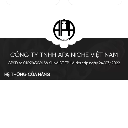
CÔNG TY TNHH APA NICHE VIỆT NAM
GPKD số 0109943066 Sở KH và ĐT TP Hà Nội cấp ngày 24/03/2022
HỆ THỐNG CỬA HÀNG
Cơ sở chính: 438 Tây Sơn - Đống Đa - Hà Nội
Hotline: 0961.596.333
Chi nhánh: Số 05, Lô OC 5-2, KĐT Shining City, Sơn La
Hotline: 085.90.66666
VỀ APA NICHE
Giới thiệu về Apa Niche