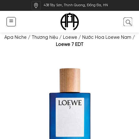
Bỏ
438 Tây Sơn, Thịnh Quang, Đống Đa, HN
qua
nội
dung
Apa Niche
/
Thương hiệu
/
Loewe
/
Nước Hoa Loewe Nam
/
Loewe 7 EDT