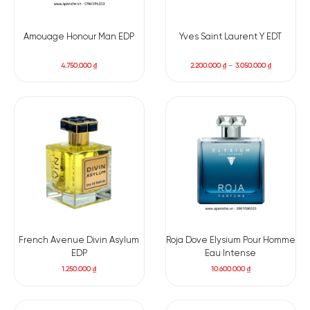
đầu tiên, bạn sẽ cảm nhận được sự tươi mới và sảng khoái
Amouage Honour Man EDP
Yves Saint Laurent Y EDT
của hương tiêu kết hợp với sự ngọt ngào và tinh tế của quả
táo. Sau đó, hương thơm của hoa hồng và hoa thủy tiên xuất
4.750.000
₫
2.200.000
₫
–
3.050.000
₫
hiện, tạo nên một cảm giác quyến rũ và lãng mạn. Cuối cùng,
hương gỗ và vetiver tạo ra một cảm giác nam tính và cuốn
hút, để lại dư vị lâu dài trên da.
Hương đầu: Táo xanh, Tiêu
Hương giữa: hoa cam và hoa linh lan, Hoa hồng
Hương cuối: chi tuyết tùng, Cỏ hương bài, Xạ hương
French Avenue Divin Asylum
Roja Dove Elysium Pour Homme
EDP
Eau Intense
1.250.000
₫
10.600.000
₫