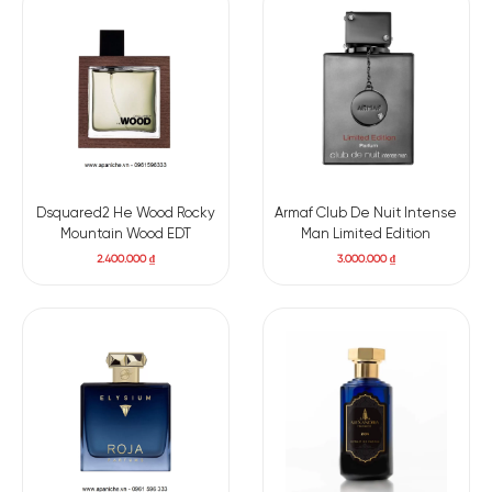
Dsquared2 He Wood Rocky
Armaf Club De Nuit Intense
Mountain Wood EDT
Man Limited Edition
2.400.000
₫
3.000.000
₫
Có nên mua nước hoa nam Loewe 7 EDT
Với sự kết hợp hoàn hảo giữa các thành phần tự nhiên và
hương thơm nam tính,
Loewe 7 EDT
phù hợp để sử dụng trong
nhiều dịp khác nhau, từ công việc hàng ngày đến các buổi dã
ngoại hoặc dự tiệc. Đối với những người đàn ông yêu thích sự
tinh tế và sang trọng, chai nước hoa này là một lựa chọn
không thể bỏ qua.