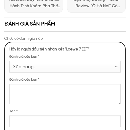
Hành Trình Khám Phá Thế
Review “Ở Hà Nội” Có
Giới Hương Thơm Tại Apa
Những Trải Nghiệm Thú Vị Tại
Niche
Apa Niche
ĐÁNH GIÁ SẢN PHẨM
Chưa có đánh giá nào.
Giới thiệu về mùi hương nước hoa Loewe 7
Hãy là người đầu tiên nhận xét “Loewe 7 EDT”
NHỮNG NOTE HƯƠNG THEO CẢM NHẬN
Đánh giá của bạn
*
THỰC TẾ
Đánh giá của bạn
*
1100 (27,38%)
859 (21,38%)
528 (13,14%)
410 (10,20%)
400 (9,96%)
240 (5,97%)
196 (4,88%)
150 (3,73%)
Tên
*
135 (3,36%)
Email
*
TOP NOTES