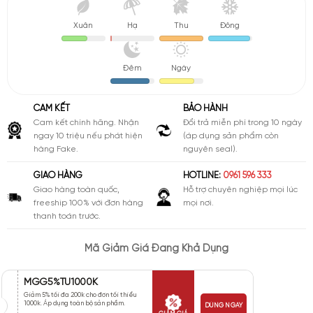
Xuân
Hạ
Thu
Đông
Đêm
Ngày
CAM KẾT
BẢO HÀNH
Cam kết chính hãng. Nhận
Đổi trả miễn phí trong 10 ngày
ngay 10 triệu nếu phát hiện
(áp dụng sản phẩm còn
hàng Fake.
nguyên seal).
GIAO HÀNG
HOTLINE:
0961 596 333
Giao hàng toàn quốc,
Hỗ trợ chuyên nghiệp mọi lúc
freeship 100% với đơn hàng
mọi nơi.
thanh toán trước.
Mã Giảm Giá Đang Khả Dụng
MGG5%TU1000K
Giảm 5% tối đa 200k cho đơn tối thiểu
1000k. Áp dụng toàn bộ sản phẩm.
DÙNG NGAY