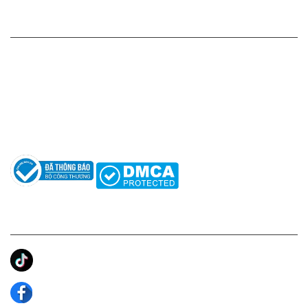
HỖ TRỢ KHÁCH HÀNG
Hotline: 0961596333
Hỗ trợ: hotro@apaniche.vn
Hướng dẫn sử dụng nước hoa
Câu hỏi thường gặp
Tác giả
KẾT NỐI CHÚNG TÔI
Ánh Apa Niche
Apa Niche
Apa Niche Nước Hoa Hàng Hiệu