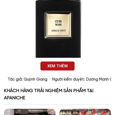
XEM THÊM
Tác giả:
Quỳnh Giang
Người kiểm duyệt:
Dương Mạnh Cư
Thiết kế nước hoa Armani Prive Cuir Noir EDP
KHÁCH HÀNG TRẢI NGHIỆM SẢN PHẨM TẠI
Chai nước hoa
Armani Prive Cuir Noir EDP
thể hiện sự sang
APANICHE
trọng và đẳng cấp với thiết kế tinh tế. Được làm từ thủy tinh
màu đen bóng, trong suốt và chắc chắn, tỏa lên vẻ đẹp quý
phái và lịch lãm. Dòng chữ “Cuir Noir Intense” được in trên thân