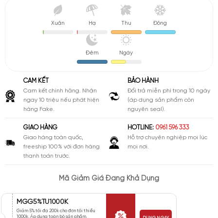
Xuân
Hạ
Thu
Đông
Đêm
Ngày
CAM KẾT
BẢO HÀNH
Cam kết chính hãng. Nhận
Đổi trả miễn phí trong 10 ngày
ngay 10 triệu nếu phát hiện
(áp dụng sản phẩm còn
hàng Fake.
nguyên seal).
GIAO HÀNG
HOTLINE:
0961 596 333
Giao hàng toàn quốc,
Hỗ trợ chuyên nghiệp mọi lúc
freeship 100% với đơn hàng
mọi nơi.
thanh toán trước.
Mã Giảm Giá Đang Khả Dụng
MGG5%TU1000K
Giảm 5% tối đa 200k cho đơn tối thiểu
1000k. Áp dụng toàn bộ sản phẩm.