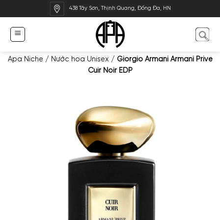
Bỏ
438 Tây Sơn, Thịnh Quang, Đống Đa, HN
qua
nội
dung
Apa Niche
/
Nước hoa Unisex
/
Giorgio Armani Armani Prive
Cuir Noir EDP