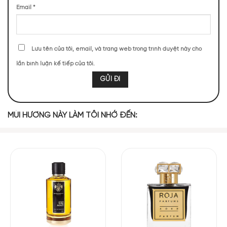
Email
*
Gỗ Đàn Hương
Trầm Hương
Vani
Da Thuộc
Lưu tên của tôi, email, và trang web trong trình duyệt này cho
Hạt nhục đậu
lần bình luận kế tiếp của tôi.
Gỗ Guaiac
Hoa Hồng
Nhựa Bồ Đề
khấu
Hạt Rau
Long Diên
Mùi/Ngò
Hương
MÙI HƯƠNG NÀY LÀM TÔI NHỚ ĐẾN:
Armani Prive Cuir Noir EDP
mang đến một hành trình hương
thơm đa chiều và phức tạp, bắt đầu với sự kết hợp táo bạo
của da thú mạnh mẽ và vani ngọt ngào. Da thuộc tạo ra cảm
giác mạnh mẽ, nam tính, trong khi hương vani mang đến sự
ấm áp, tạo nên một cân bằng hoàn hảo. Tiếp theo là hương
trầm hương, gỗ đàn hương và benzoin, tạo nên một tầng
hương phức tạp và quyền lực, đầy sức hút và bí ẩn. Hương hoa
hồng nhẹ nhàng nhưng sôi động cũng kết hợp để tạo thêm
một sự mềm mại và nữ tính.