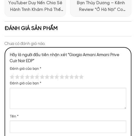
YouTuber Duy Nến Chia Sẻ
Bạn Thùy Dương – Kênh
Hành Trình Khám Phá Thế
Review “Ở Hà Nội” Có
Giới Hương Thơm Tại Apa
Những Trải Nghiệm Thú Vị Tại
Niche
Apa Niche
ĐÁNH GIÁ SẢN PHẨM
Mùi hương nước hoa
Armani Prive Cuir Noir EDP
Chưa có đánh giá nào.
NHỮNG NOTE HƯƠNG THEO CẢM NHẬN
Hãy là người đầu tiên nhận xét “Giorgio Armani Armani Prive
Cuir Noir EDP”
THỰC TẾ
Đánh giá của bạn
*
340 (16,25%)
329 (15,73%)
287 (13,72%)
264 (12,62%)
Đánh giá của bạn
*
248 (11,85%)
191 (9,13%)
151 (7,22%)
130 (6,21%)
80 (3,82%)
72 (3,44%)
Tên
*
BASE NOTES