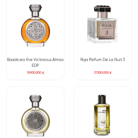
Boadicea the Victorious Almas
Roja Parfum De La Nuit 3
EDP
Có nên mua nước hoa
Giorgio Armani Armani Prive
15.900.000
₫
37.300.000
₫
Cuir Noir EDP
Một trong những điểm đặc biệt của
Giorgio Armani
Armani
Prive Cuir Noir EDP
là khả năng lưu hương và tỏa hương vượt
trội. Với chỉ vài giọt nước hoa, bạn có thể thấy hương thơm
duy trì trên cơ thể suốt cả ngày dài. Sức mạnh tỏa hương của
sản phẩm cũng là điểm đáng chú ý, khiến bạn trở nên cuốn
hút mọi ánh nhìn khi bước vào một căn phòng.
Armani Prive
Cuir Noir
thích hợp cho nhiều hoàn cảnh, từ các buổi tiệc sang
trọng đến những buổi hẹn hò lãng mạn. Với hương thơm nồng