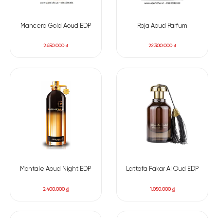
Cuối cùng, hương cuối với gỗ guaiac, nhục đậu khấu, long diên
hương và rau mùi thêm đậm nét , tạo nên một vẻ quyến rũ và
Mancera Gold Aoud EDP
Roja Aoud Parfum
khó quên cho
Prive Cuir Noir
. Tất cả các tầng hương này hòa
quyện với nhau tạo thành một hương thơm
độc đáo, để lại ấn
2.650.000
₫
22.300.000
₫
tượng sâu sắc và lâu dài trên da.
Hương chính : Gỗ đàn hương, gỗ Guaiac, nhục đậu khấu,
ngò thơm, an tức hương, hương vani, hoa hồng, gỗ trầm
hương, da thuộc, long diên hương.
Montale Aoud Night EDP
Lattafa Fakar Al Oud EDP
2.400.000
₫
1.050.000
₫