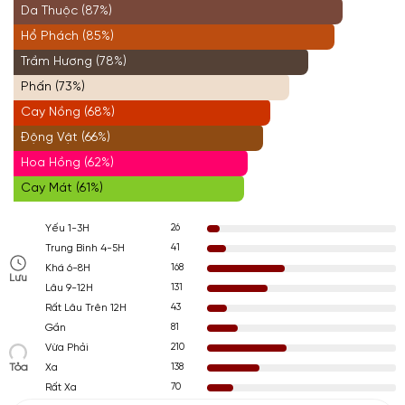
Da Thuộc (87%)
Hổ Phách (85%)
Trầm Hương (78%)
Phấn (73%)
Cay Nồng (68%)
Động Vật (66%)
Hoa Hồng (62%)
Cay Mát (61%)
26
Yếu 1-3H
41
Trung Bình 4-5H
168
Khá 6-8H
Lưu
131
Lâu 9-12H
43
Rất Lâu Trên 12H
81
Gần
210
Vừa Phải
Tỏa
138
Xa
70
Rất Xa