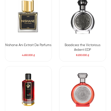
Nishane Ani Extrait De Parfums
Boadicea the Victorious
Ardent EDP
4.650.000
₫
8.200.000
₫