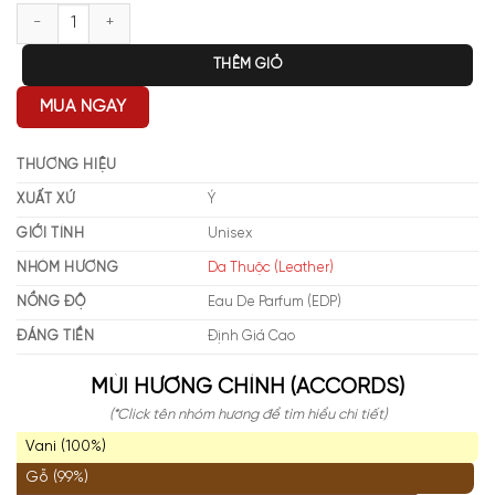
Giorgio Armani Armani Prive Cuir Noir EDP số lượng
THÊM GIỎ
MUA NGAY
THƯƠNG HIỆU
XUẤT XỨ
Ý
GIỚI TÍNH
Unisex
NHÓM HƯƠNG
Da Thuộc (Leather)
NỒNG ĐỘ
Eau De Parfum (EDP)
ĐÁNG TIỀN
Định Giá Cao
MÙI HƯƠNG CHÍNH (ACCORDS)
(*Click tên nhóm hương để tìm hiểu chi tiết)
Vani (100%)
Gỗ (99%)