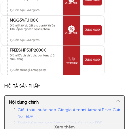
DÙNG NGAY
GIẢM GIÁ
Giảm %
Đã dùng 82%
MGG5%TU100K
Giảm 5% tối đa 25k cho đơn tối thiểu
100k. Áp dụng toàn bộ sản phẩm.
DÙNG NGAY
GIẢM GIÁ
Giảm %
Đã dùng 92%
FREESHIP50P2000K
Giảm 50% phí ship cho đơn hàng từ 2
triệu đồng
DÙNG NGAY
FREESHIP
Giảm phí ship
Không giới hạn
MÔ TẢ SẢN PHẨM
Nội dung chính
Giới thiệu nước hoa Giorgio Armani Armani Prive Cuir
Noir EDP
Thiết kế nước hoa Armani Prive Cuir Noir EDP
Xem thêm