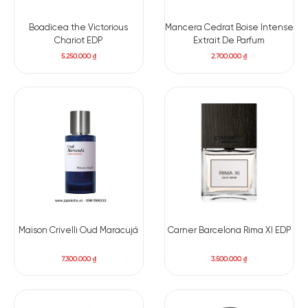
nàn và quyến rũ, sản phẩm này sẽ giúp bạn tự tin và thu hút
hơn, tạo nên ấn tượng mạnh mẽ mỗi khi xuất hiện.
Boadicea the Victorious
Mancera Cedrat Boise Intense
Chariot EDP
Extrait De Parfum
5.250.000
₫
2.700.000
₫
Maison Crivelli Oud Maracujá
Carner Barcelona Rima XI EDP
7.300.000
₫
3.500.000
₫