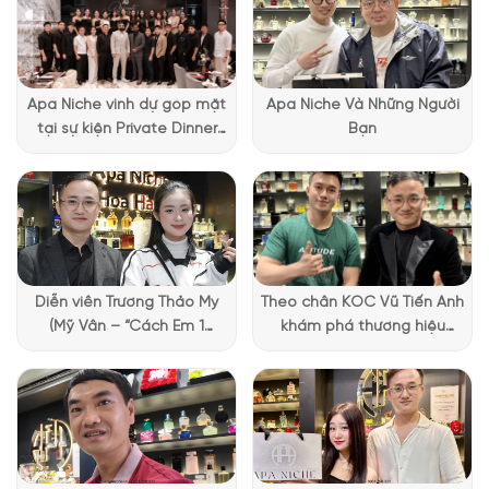
chai bằng một tông màu vàng nổi bật, tạo điểm nhấn và thu
hút ánh nhìn. Sự kết hợp giữa màu đen và vàng không chỉ làm
nổi bật tên sản phẩm mà còn tạo ra một ấn tượng độc đáo
và sang trọng. Với thiết kế đặc biệt này,
Armani Prive Cuir Noir
Apa Niche vinh dự góp mặt
Apa Niche Và Những Người
đã làm nên biểu tượng của sự đẳng cấp và phong cách.
tại sự kiện Private Dinner
Bạn
đặc biệt của Lattafa
Vietnam
Diễn viên Trương Thảo My
Theo chân KOC Vũ Tiến Anh
(Mỹ Vân – “Cách Em 1
khám phá thương hiệu
Millimet”) ghé Apa Niche và
Lattafa tại Apa Niche
chia sẻ trải nghiệm chọn
nước hoa đầy thú vị