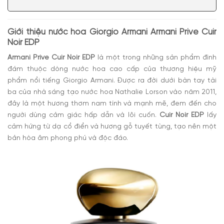
Mùi hương nước hoa Armani Prive Cuir Noir EDP
Có nên mua nước hoa Giorgio Armani Armani Prive
Cuir Noir EDP
Giới thiệu nước hoa Giorgio Armani Armani Prive Cuir
Noir EDP
Armani Prive Cuir Noir EDP
là một trong những sản phẩm đình
đám thuộc dòng nước hoa cao cấp của thương hiệu mỹ
phẩm nổi tiếng Giorgio Armani. Được ra đời dưới bàn tay tài
ba của nhà sáng tạo nước hoa
Nathalie Lorson
vào năm 2011,
đây là một hương thơm nam tính và mạnh mẽ, đem đến cho
người dùng cảm giác hấp dẫn và lôi cuốn.
Cuir Noir EDP
lấy
cảm hứng từ dạ cổ điển và hương gỗ tuyết tùng, tạo nên một
bản hòa âm phong phú và độc đáo.