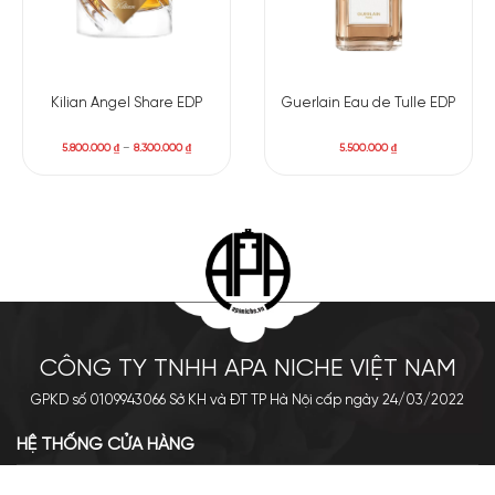
Kilian Angel Share EDP
Guerlain Eau de Tulle EDP
5.800.000
₫
–
8.300.000
₫
5.500.000
₫
CÔNG TY TNHH APA NICHE VIỆT NAM
GPKD số 0109943066 Sở KH và ĐT TP Hà Nội cấp ngày 24/03/2022
HỆ THỐNG CỬA HÀNG