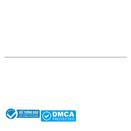
Chính sách giá cả
Chính sách thanh toán
Chính sách vận chuyển - giao nhận - kiểm hàng
Chính sách đổi hàng - trả hàng - hoàn tiền
Chính sách bảo mật thông tin
HỖ TRỢ KHÁCH HÀNG
Hotline: 0961596333
Hỗ trợ: hotro@apaniche.vn
Hướng dẫn sử dụng nước hoa
Câu hỏi thường gặp
Tác giả