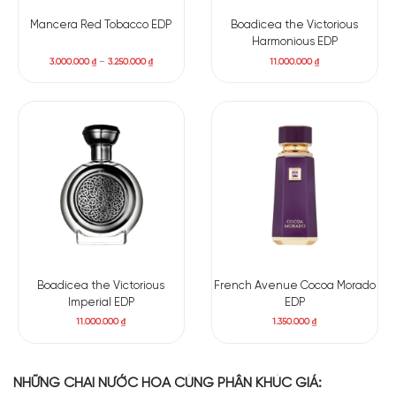
Mancera Red Tobacco EDP
Boadicea the Victorious
Harmonious EDP
3.000.000
₫
–
3.250.000
₫
11.000.000
₫
Boadicea the Victorious
French Avenue Cocoa Morado
Imperial EDP
EDP
11.000.000
₫
1.350.000
₫
NHỮNG CHAI NƯỚC HOA CÙNG PHÂN KHÚC GIÁ: