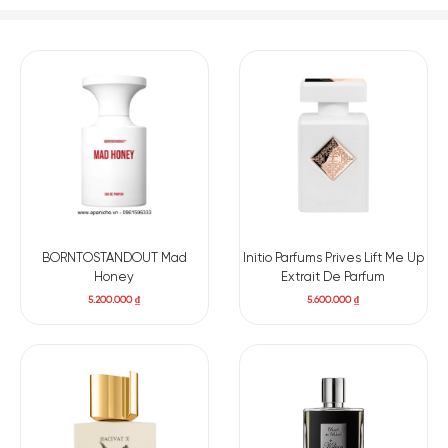
BORNTOSTANDOUT Mad
Initio Parfums Prives Lift Me Up
Honey
Extrait De Parfum
5.200.000
₫
5.600.000
₫