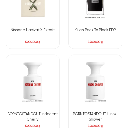
Nishane Hacivat X Extrait
Kilian Back To Black EDP
5.200.000
₫
5.700.000
₫
BORNTOSTANDOUT Indecent
BORNTOSTANDOUT Hinoki
Cherry
Shower
5.200.000
₫
5.200.000
₫