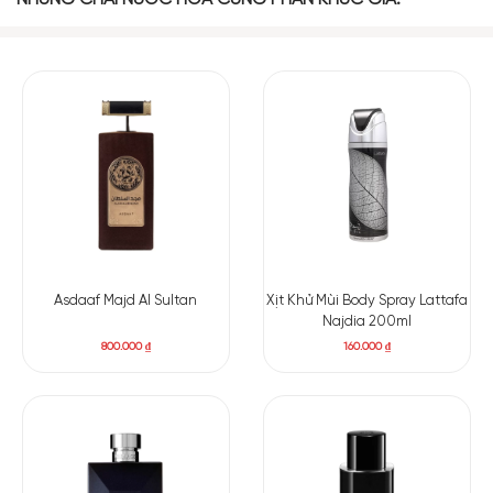
Asdaaf Majd Al Sultan
Xịt Khử Mùi Body Spray Lattafa
Najdia 200ml
800.000
₫
160.000
₫