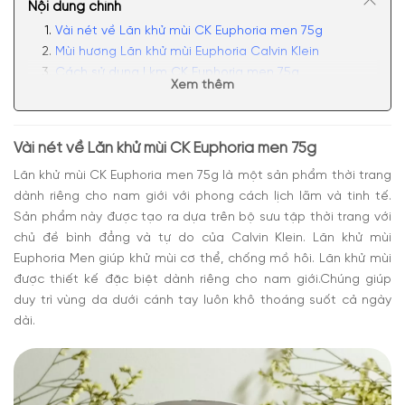
Nội dung chính
Vài nét về Lăn khử mùi CK Euphoria men 75g
Mùi hương Lăn khử mùi Euphoria Calvin Klein
Cách sử dụng Lkm CK Euphoria men 75g
Xem thêm
Cách bảo quản Lăn khử mùi nam CK Euphoria men
75g
Vài nét về
Lăn khử mùi CK Euphoria men 75g
Lăn khử mùi CK Euphoria men 75g
là một sản phẩm thời trang
dành riêng cho nam giới với phong cách lịch lãm và tinh tế.
Sản phẩm này được tạo ra dựa trên bộ sưu tập thời trang với
chủ đề bình đẳng và tự do của Calvin Klein. Lăn khử mùi
Euphoria Men giúp khử mùi cơ thể, chống mồ hôi. Lăn khử mùi
được thiết kế đặc biệt dành riêng cho nam giới.Chúng giúp
duy trì vùng da dưới cánh tay luôn khô thoáng suốt cả ngày
dài.