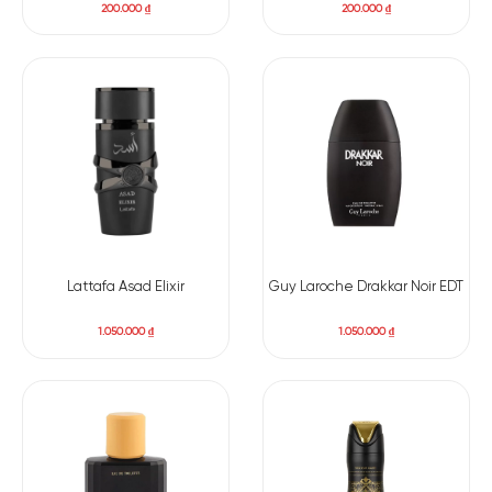
200.000
₫
200.000
₫
Lattafa Asad Elixir
Guy Laroche Drakkar Noir EDT
1.050.000
₫
1.050.000
₫