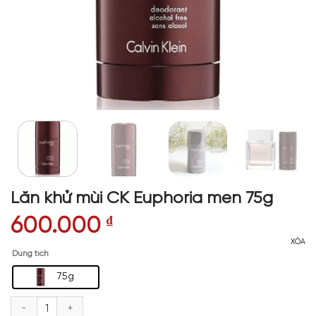
Lăn khử mùi CK Euphoria men 75g
600.000
₫
XÓA
Dung tích
75g
Lăn khử mùi CK Euphoria men 75g số lượng