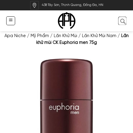
Bỏ
438 Tây Sơn, Thịnh Quang, Đống Đa, HN
qua
nội
dung
Apa Niche
/
Mỹ Phẩm
/
Lăn Khử Mùi
/
Lăn Khử Mùi Nam
/
Lăn
khử mùi CK Euphoria men 75g