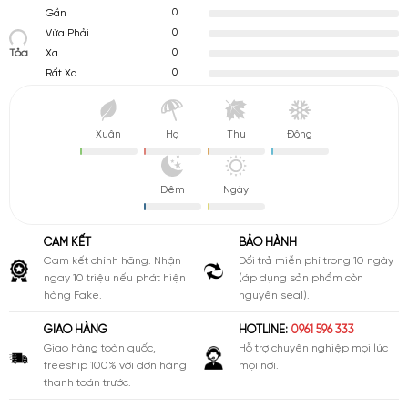
0
Gần
0
Vừa Phải
Tỏa
0
Xa
0
Rất Xa
Xuân
Hạ
Thu
Đông
Đêm
Ngày
CAM KẾT
BẢO HÀNH
Cam kết chính hãng. Nhận
Đổi trả miễn phí trong 10 ngày
ngay 10 triệu nếu phát hiện
(áp dụng sản phẩm còn
hàng Fake.
nguyên seal).
GIAO HÀNG
HOTLINE:
0961 596 333
Giao hàng toàn quốc,
Hỗ trợ chuyên nghiệp mọi lúc
freeship 100% với đơn hàng
mọi nơi.
thanh toán trước.