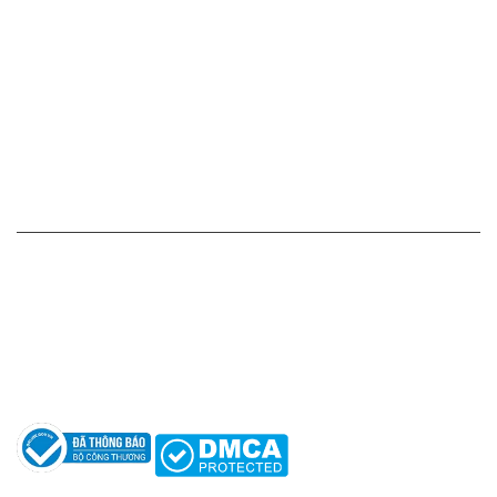
Cam kết - Bảo hành của chúng tôi
Chính sách giá cả
Chính sách thanh toán
Chính sách vận chuyển - giao nhận - kiểm hàng
Chính sách đổi hàng - trả hàng - hoàn tiền
Chính sách bảo mật thông tin
HỖ TRỢ KHÁCH HÀNG
Hotline: 0961596333
Hỗ trợ: hotro@apaniche.vn
Hướng dẫn sử dụng nước hoa
Câu hỏi thường gặp
Tác giả