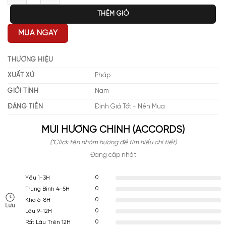
THÊM GIỎ
MUA NGAY
THƯƠNG HIỆU
XUẤT XỨ
Pháp
GIỚI TÍNH
Nam
ĐÁNG TIỀN
Định Giá Tốt - Nên Mua
MÙI HƯƠNG CHÍNH (ACCORDS)
(*Click tên nhóm hương để tìm hiểu chi tiết)
Đang cập nhật
0
Yếu 1-3H
0
Trung Bình 4-5H
0
Khá 6-8H
Lưu
0
Lâu 9-12H
0
Rất Lâu Trên 12H