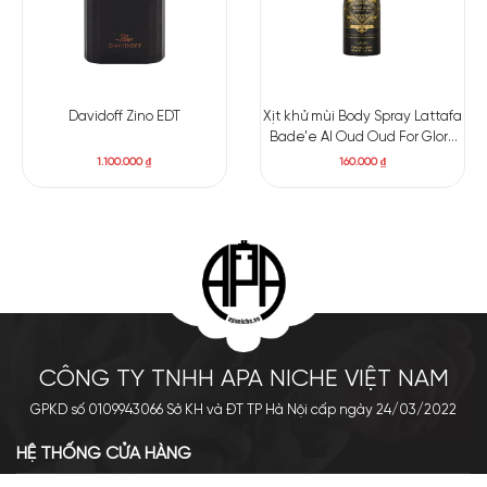
Davidoff Zino EDT
Xịt khử mùi Body Spray Lattafa
Bade’e Al Oud Oud For Glory
200ml
1.100.000
₫
160.000
₫
CÔNG TY TNHH APA NICHE VIỆT NAM
GPKD số 0109943066 Sở KH và ĐT TP Hà Nội cấp ngày 24/03/2022
HỆ THỐNG CỬA HÀNG