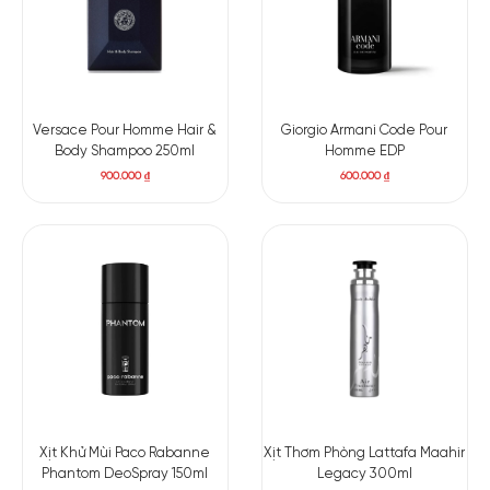
Versace Pour Homme Hair &
Giorgio Armani Code Pour
Body Shampoo 250ml
Homme EDP
900.000
₫
600.000
₫
Xịt Khử Mùi Paco Rabanne
Xịt Thơm Phòng Lattafa Maahir
Phantom DeoSpray 150ml
Legacy 300ml