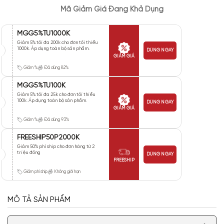
Mã Giảm Giá Đang Khả Dụng
MGG5%TU1000K
Giảm 5% tối đa 200k cho đơn tối thiểu
1000k. Áp dụng toàn bộ sản phẩm.
DÙNG NGAY
GIẢM GIÁ
Giảm %
Đã dùng 82%
MGG5%TU100K
Giảm 5% tối đa 25k cho đơn tối thiểu
100k. Áp dụng toàn bộ sản phẩm.
DÙNG NGAY
GIẢM GIÁ
Giảm %
Đã dùng 93%
FREESHIP50P2000K
Giảm 50% phí ship cho đơn hàng từ 2
triệu đồng
DÙNG NGAY
FREESHIP
Giảm phí ship
Không giới hạn
MÔ TẢ SẢN PHẨM