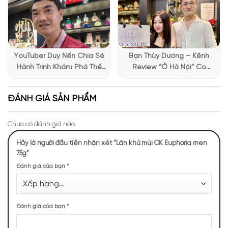
nước hoa đầy thú vị
YouTuber Duy Nến Chia Sẻ
Bạn Thùy Dương – Kênh
Hành Trình Khám Phá Thế
Review “Ở Hà Nội” Có
Giới Hương Thơm Tại Apa
Những Trải Nghiệm Thú Vị Tại
Niche
Apa Niche
ĐÁNH GIÁ SẢN PHẨM
Chưa có đánh giá nào.
Hãy là người đầu tiên nhận xét “Lăn khử mùi CK Euphoria men
75g”
Đánh giá của bạn
*
Cách sử dụng
Lkm CK Euphoria men 75g
Bước 1: Sau khi bạn đã tắm rửa và lau khô vùng nách, hãy
Đánh giá của bạn
*
chuẩn bị da sạch và khô cho việc áp dụng sản phẩm.