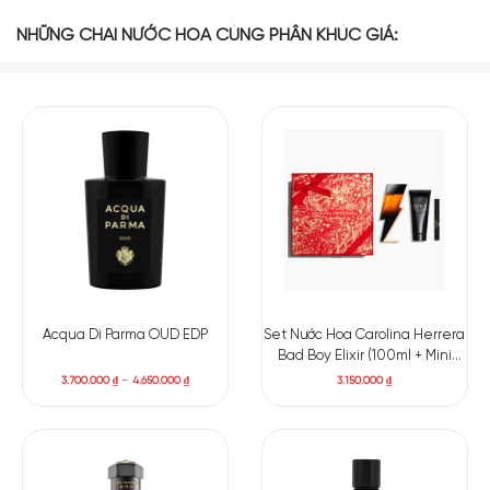
NHỮNG CHAI NƯỚC HOA CÙNG PHÂN KHÚC GIÁ:
Acqua Di Parma OUD EDP
Set Nước Hoa Carolina Herrera
Bad Boy Elixir (100ml + Mini
10ml + Shower gel 100ml)
3.700.000
₫
–
4.650.000
₫
3.150.000
₫
Hương đầu: Bưởi, cam Bergamot, hương nước, hương
Calone