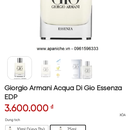
Giorgio Armani Acqua Di Gio Essenza
EDP
3.600.000
₫
XÓA
Dung tích
10ml Dùng Thử
75ml