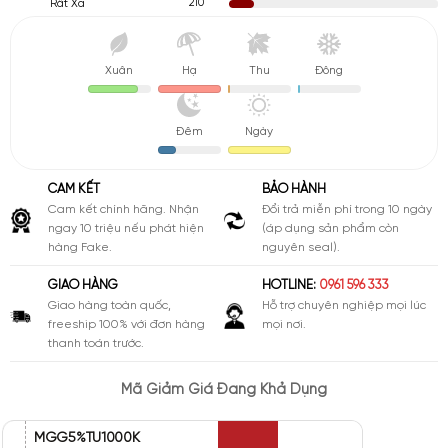
210
Rất Xa
Xuân
Hạ
Thu
Đông
Đêm
Ngày
CAM KẾT
BẢO HÀNH
Cam kết chính hãng. Nhận
Đổi trả miễn phí trong 10 ngày
ngay 10 triệu nếu phát hiện
(áp dụng sản phẩm còn
hàng Fake.
nguyên seal).
GIAO HÀNG
HOTLINE:
0961 596 333
Giao hàng toàn quốc,
Hỗ trợ chuyên nghiệp mọi lúc
freeship 100% với đơn hàng
mọi nơi.
thanh toán trước.
Mã Giảm Giá Đang Khả Dụng
MGG5%TU1000K