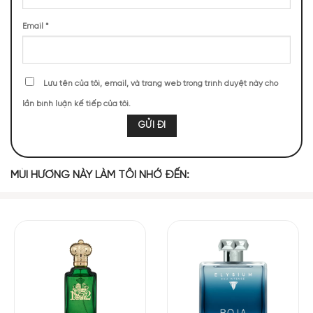
Email
*
TOP NOTES
Lưu tên của tôi, email, và trang web trong trình duyệt này cho
Cascalone
Bưởi
Cam Bergamot
Nước
lần bình luận kế tiếp của tôi.
MIDDLE NOTES
MÙI HƯƠNG NÀY LÀM TÔI NHỚ ĐẾN:
Cây Xô Thơm
Hoa Nhài
Nốt Hương Hoa
Húng Quế
BASE NOTES
Cỏ Hương Bài
Xạ Hương
Gỗ Tuyết Tùng
Hạt Tiêu
Long Diên