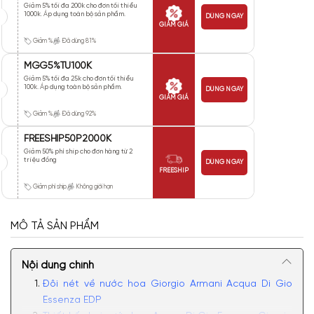
Giảm 5% tối đa 200k cho đơn tối thiểu
1000k. Áp dụng toàn bộ sản phẩm.
DÙNG NGAY
GIẢM GIÁ
Giảm %
Đã dùng 81%
MGG5%TU100K
Giảm 5% tối đa 25k cho đơn tối thiểu
100k. Áp dụng toàn bộ sản phẩm.
DÙNG NGAY
GIẢM GIÁ
Giảm %
Đã dùng 92%
FREESHIP50P2000K
Giảm 50% phí ship cho đơn hàng từ 2
triệu đồng
DÙNG NGAY
FREESHIP
Giảm phí ship
Không giới hạn
MÔ TẢ SẢN PHẨM
Nội dung chính
Đôi nét về nước hoa Giorgio Armani Acqua Di Gio
Essenza EDP