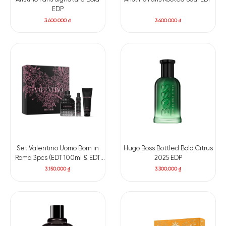
EDP
3.600.000
₫
3.600.000
₫
Set Valentino Uomo Born in
Hugo Boss Bottled Bold Citrus
Roma 3pcs (EDT 100ml & EDT
2025 EDP
15ml & Shower gel 75ml)
3.150.000
₫
3.300.000
₫