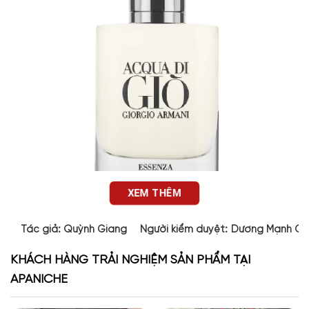
XEM THÊM
Tác giả:
Quỳnh Giang
Người kiểm duyệt:
Dương Mạnh Cư
KHÁCH HÀNG TRẢI NGHIỆM SẢN PHẨM TẠI
Thiết kế chai nước hoa Acqua Di Gio Essenza Giorgio
APANICHE
Armani
Nước hoa
Acqua di Gio Essenza
tiếp tục mang thiết kế chai