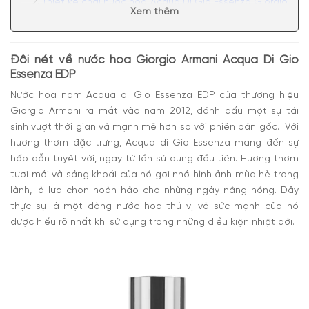
Thiết kế chai nước hoa Acqua Di Gio Essenza Giorgio
Xem thêm
Armani
Mùi hương của Giorgio Armani Acqua Di Gio Essenza
Có nên mua nước hoa Giorgio Armani Acqua Di Gio
Đôi nét về nước hoa Giorgio Armani Acqua Di Gio
Essenza EDP
Essenza EDP
Nước hoa nam
Acqua di Gio Essenza EDP
của thương hiệu
Giorgio Armani ra mắt vào năm 2012, đánh dấu một sự tái
sinh vượt thời gian và mạnh mẽ hơn so với phiên bản gốc. Với
hương thơm đặc trưng,
Acqua di Gio Essenza
mang đến sự
hấp dẫn tuyệt vời, ngay từ lần sử dụng đầu tiên. Hương thơm
tươi mới và sảng khoái của nó gợi nhớ hình ảnh mùa hè trong
lành, là lựa chọn hoàn hảo cho những ngày nắng nóng. Đây
thực sự là một dòng nước hoa thú vị và sức mạnh của nó
được hiểu rõ nhất khi sử dụng trong những điều kiện nhiệt đới.