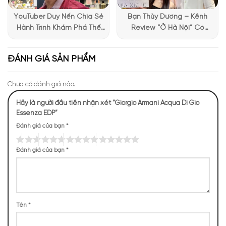
YouTuber Duy Nến Chia Sẻ
Bạn Thùy Dương – Kênh
Hành Trình Khám Phá Thế
Review “Ở Hà Nội” Có
Giới Hương Thơm Tại Apa
Những Trải Nghiệm Thú Vị Tại
Niche
Apa Niche
ĐÁNH GIÁ SẢN PHẨM
Chưa có đánh giá nào.
Mùi hương của Giorgio Armani Acqua Di Gio Essenza
Hãy là người đầu tiên nhận xét “Giorgio Armani Acqua Di Gio
Essenza EDP”
NHỮNG NOTE HƯƠNG THEO CẢM NHẬN
Đánh giá của bạn
*
THỰC TẾ
Đánh giá của bạn
*
720 (15,05%)
500 (10,45%)
465 (9,72%)
365 (7,63%)
335 (7,00%)
325 (6,79%)
275 (5,75%)
240 (5,02%)
Tên
*
240 (5,02%)
235 (4,91%)