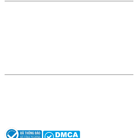
Cam kết - Bảo hành của chúng tôi
Chính sách giá cả
Chính sách thanh toán
Chính sách vận chuyển - giao nhận - kiểm hàng
Chính sách đổi hàng - trả hàng - hoàn tiền
Chính sách bảo mật thông tin
HỖ TRỢ KHÁCH HÀNG
Hotline: 0961596333
Hỗ trợ: hotro@apaniche.vn
Hướng dẫn sử dụng nước hoa
Câu hỏi thường gặp
Tác giả