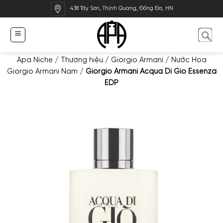
Bỏ
438 Tây Sơn, Thịnh Quang, Đống Đa, HN
qua
nội
dung
Apa Niche
/
Thương hiệu
/
Giorgio Armani
/
Nước Hoa
Giorgio Armani Nam
/
Giorgio Armani Acqua Di Gio Essenza
EDP