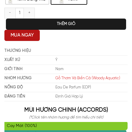
Giorgio Armani Acqua Di Gio Essenza EDP số lượng
THÊM GIỎ
MUA NGAY
THƯƠNG HIỆU
XUẤT XỨ
Ý
GIỚI TÍNH
Nam
NHÓM HƯƠNG
Gỗ Thơm Và Biển Cả (Woody Aquatic)
NỒNG ĐỘ
Eau De Parfum (EDP)
ĐÁNG TIỀN
Định Giá Hợp Lý
MÙI HƯƠNG CHÍNH (ACCORDS)
(*Click tên nhóm hương để tìm hiểu chi tiết)
Cay Mát (100%)