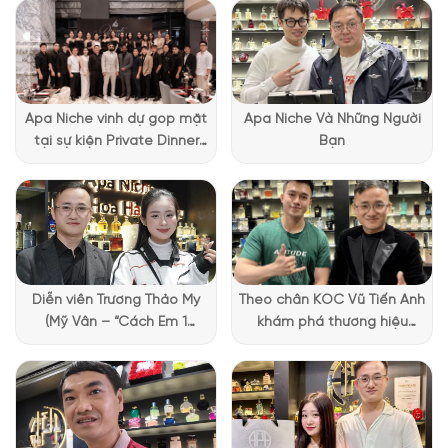
đơn giản nhưng vẫn rất nam tính. Chai thủy tinh trong suốt
góc cạnh làm nổi bật nước hoa bên trong, tạo nên một sự
hấp dẫn tinh tế. Nắp chai kim loại màu bạc tinh tế thể hiện sự
lịch lãm và trưởng thành như mùi hương của
Gio Essenza
mang lại. Sự kết hợp giữa sự đơn giản và sự sang trọng trong
Apa Niche vinh dự góp mặt
Apa Niche Và Những Người
thiết kế chai này không chỉ làm nổi bật sản phẩm mà còn tôn
tại sự kiện Private Dinner
Bạn
vinh vẻ đẹp của mùi hương bên trong, tạo nên một trải
đặc biệt của Lattafa
nghiệm hoàn hảo cho người dùng.
Vietnam
Diễn viên Trương Thảo My
Theo chân KOC Vũ Tiến Anh
(Mỹ Vân – “Cách Em 1
khám phá thương hiệu
Millimet”) ghé Apa Niche và
Lattafa tại Apa Niche
chia sẻ trải nghiệm chọn
nước hoa đầy thú vị