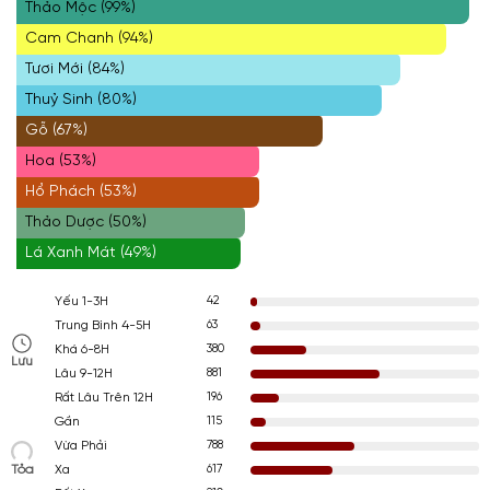
Thảo Mộc (99%)
Cam Chanh (94%)
Tươi Mới (84%)
Thuỷ Sinh (80%)
Gỗ (67%)
Hoa (53%)
Hổ Phách (53%)
Thảo Dược (50%)
Lá Xanh Mát (49%)
42
Yếu 1-3H
63
Trung Bình 4-5H
380
Khá 6-8H
Lưu
881
Lâu 9-12H
196
Rất Lâu Trên 12H
115
Gần
788
Vừa Phải
Tỏa
617
Xa