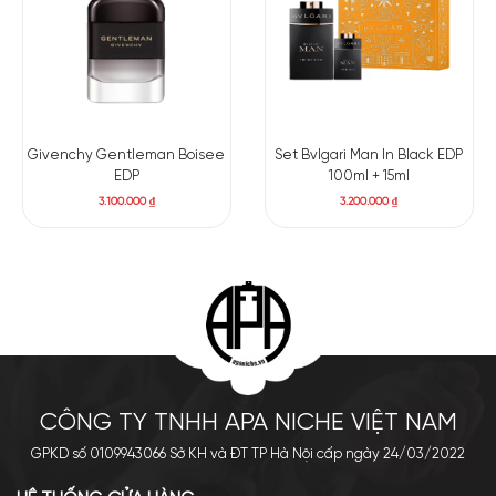
Givenchy Gentleman Boisee
Set Bvlgari Man In Black EDP
EDP
100ml + 15ml
3.100.000
₫
3.200.000
₫
CÔNG TY TNHH APA NICHE VIỆT NAM
GPKD số 0109943066 Sở KH và ĐT TP Hà Nội cấp ngày 24/03/2022