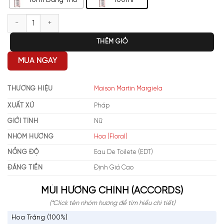
10ml Dùng Thử
100ml
Maison Margiela Replica Flower Market EDT số lượng
THÊM GIỎ
MUA NGAY
THƯƠNG HIỆU
Maison Martin Margiela
XUẤT XỨ
Pháp
GIỚI TÍNH
Nữ
NHÓM HƯƠNG
Hoa (Floral)
NỒNG ĐỘ
Eau De Toilete (EDT)
ĐÁNG TIỀN
Định Giá Cao
MÙI HƯƠNG CHÍNH (ACCORDS)
(*Click tên nhóm hương để tìm hiểu chi tiết)
Hoa Trắng (100%)