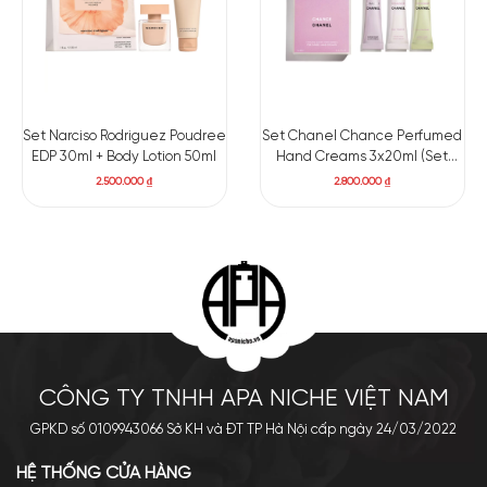
Set Narciso Rodriguez Poudree
Set Chanel Chance Perfumed
EDP 30ml + Body Lotion 50ml
Hand Creams 3x20ml (Set
Kem Tay)
2.500.000
₫
2.800.000
₫
CÔNG TY TNHH APA NICHE VIỆT NAM
GPKD số 0109943066 Sở KH và ĐT TP Hà Nội cấp ngày 24/03/2022
HỆ THỐNG CỬA HÀNG