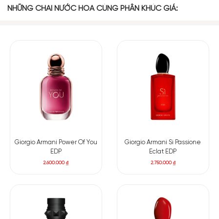
NHỮNG CHAI NƯỚC HOA CÙNG PHÂN KHÚC GIÁ:
Giorgio Armani Power Of You
Giorgio Armani Si Passione
EDP
Eclat EDP
2.600.000
₫
2.750.000
₫