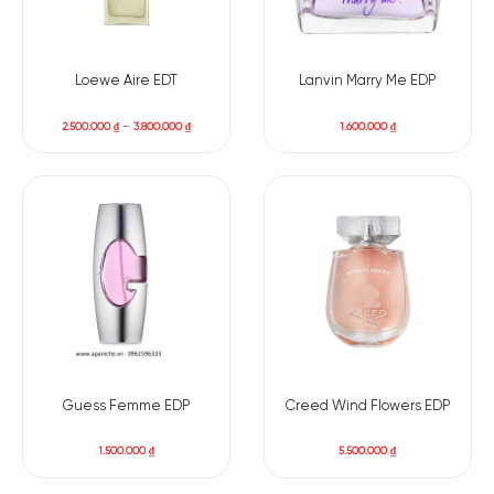
Loewe Aire EDT
Lanvin Marry Me EDP
2.500.000
₫
–
3.800.000
₫
1.600.000
₫
Guess Femme EDP
Creed Wind Flowers EDP
1.500.000
₫
5.500.000
₫