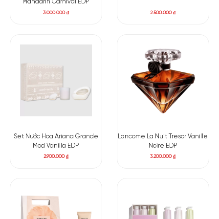
Mandarin Carnival EDP
3.000.000
₫
2.500.000
₫
Set Nước Hoa Ariana Grande
Lancome La Nuit Tresor Vanille
Mod Vanilla EDP
Noire EDP
2.900.000
₫
3.200.000
₫