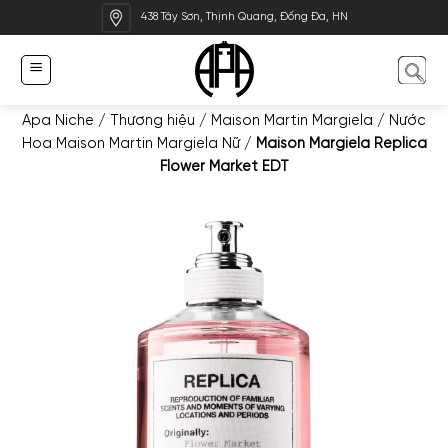
Bỏ
438 Tây Sơn, Thịnh Quang, Đống Đa, HN
qua
nội
dung
Apa Niche
/
Thương hiệu
/
Maison Martin Margiela
/
Nước
Hoa Maison Martin Margiela Nữ
/
Maison Margiela Replica
Flower Market EDT