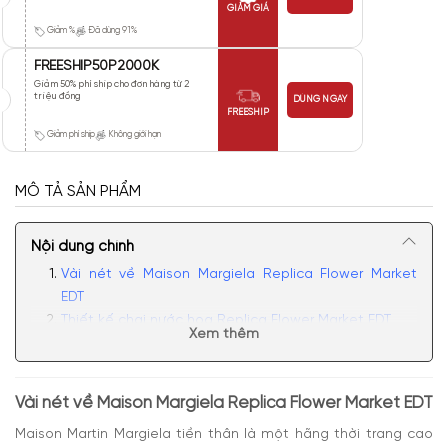
GIẢM GIÁ
Giảm %
Đã dùng 91%
FREESHIP50P2000K
Giảm 50% phí ship cho đơn hàng từ 2
triệu đồng
DÙNG NGAY
FREESHIP
Giảm phí ship
Không giới hạn
MÔ TẢ SẢN PHẨM
Nội dung chính
Vài nét về Maison Margiela Replica Flower Market
EDT
Thiết kế chai nước hoa Replica Flower Market EDT
Xem thêm
Mùi hương Maison Margiela Replica Flower Market
EDT dịu dàng, quyến rũ
Có nên mua nước hoa nữ Replica Flower Market EDT
Vài nét về Maison Margiela Replica Flower Market EDT
Maison Martin Margiela tiền thân là một hãng thời trang cao