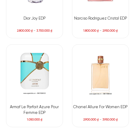
Dior Joy EDP
Narciso Rodriguez Cristal EDP
2.800.000
₫
–
3.700.000
₫
1.800.000
₫
–
2.950.000
₫
Armaf Le Parfait Azure Pour
Chanel Allure For Women EDP
Femme EDP
1.050.000
₫
2.900.000
₫
–
3.950.000
₫