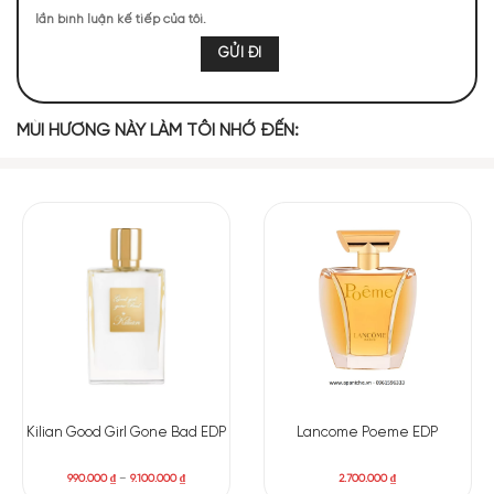
lần bình luận kế tiếp của tôi.
351 (21,02%)
336 (20,12%)
261 (15,63%)
261 (15,63%)
217 (12,99%)
121 (7,25%)
70 (4,19%)
53 (3,17%)
MÙI HƯƠNG NÀY LÀM TÔI NHỚ ĐẾN:
TOP NOTES
Nốt Hương
Hoa Lan Nam
Xanh
Phi
MIDDLE NOTES
Hoa Hồng
Hoa Huệ
Hoa Nhài
Kilian Good Girl Gone Bad EDP
Lancome Poeme EDP
BASE NOTES
990.000
₫
–
9.100.000
₫
2.700.000
₫