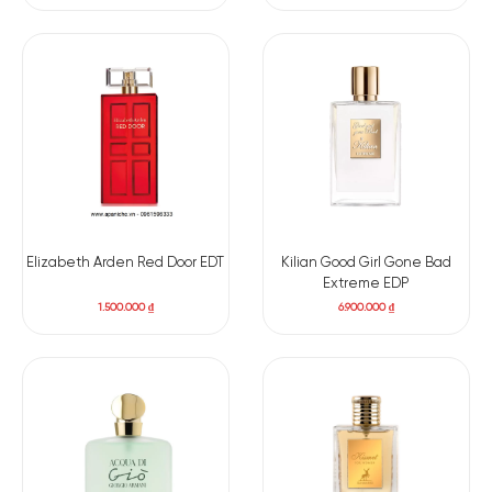
Gỗ Tuyết Tùng
Rêu Sồi
Quả Đào
Giống như bạn đang đứng giữa một vườn hoa với đủ loại sắc
màu. Đó chính xác là những gì bạn cảm nhận được khi dùng
Replica Flower Market EDT
. Hoa huệ trắng, hoa hồng tươi cùng
hoa nhài Sambac đua nhau nở rộ. Những làn gió nhẹ đưa
hương thơm quyến rũ ấy len lỏi khắp không gian. Lúc thì
thoang thoảng hoa huệ, khi thì sự mềm mại, nhẹ nhàng của
hoa Nhài lên ngôi. Những bông hồng, luôn là vậy. Một mùi
Elizabeth Arden Red Door EDT
Kilian Good Girl Gone Bad
hương quyến rũ đến mê hoặc. Tất cả đã tạo nên chai nước
Extreme EDP
hoa nữ dịu dàng và hấp dẫn.
1.500.000
₫
6.900.000
₫