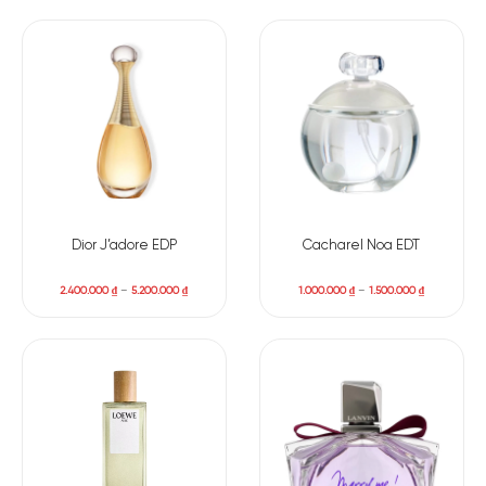
Dior J’adore EDP
Cacharel Noa EDT
2.400.000
₫
–
5.200.000
₫
1.000.000
₫
–
1.500.000
₫