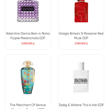
Valentino Donna Born in Roma
Giorgio Armani Si Passione Red
Purple Melancholia EDP
Musk EDP
3.000.000
₫
3.050.000
₫
The Merchant Of Venice
Zadig & Voltaire This Is Her EDP