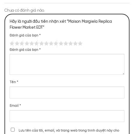
Chưa có đánh giá nào.
Hãy là người đầu tiên nhận xét “Maison Margiela Replica
Flower Market EDT”
Đánh giá của bạn
*
Đánh giá của bạn
*
Tên
*
Mùi hương Maison Margiela Replica Flower Market EDT
Email
*
dịu dàng, quyến rũ
NHỮNG NOTE HƯƠNG THEO CẢM NHẬN
THỰC TẾ
Lưu tên của tôi, email, và trang web trong trình duyệt này cho