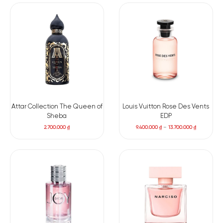
Attar Collection The Queen of
Louis Vuitton Rose Des Vents
Sheba
EDP
2.700.000
₫
9.400.000
₫
–
13.700.000
₫