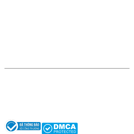
Cam kết - Bảo hành của chúng tôi
Chính sách giá cả
Chính sách thanh toán
Chính sách vận chuyển - giao nhận - kiểm hàng
Chính sách đổi hàng - trả hàng - hoàn tiền
Chính sách bảo mật thông tin
HỖ TRỢ KHÁCH HÀNG
Hotline: 0961596333
Hỗ trợ: hotro@apaniche.vn
Hướng dẫn sử dụng nước hoa
Câu hỏi thường gặp
Tác giả