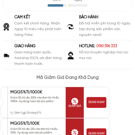
Đêm
Ngày
CAM KẾT
BẢO HÀNH
Cam kết chính hãng. Nhận
Đổi trả miễn phí trong 10 ngày
ngay 10 triệu nếu phát hiện
(áp dụng sản phẩm còn
hàng Fake.
nguyên seal).
GIAO HÀNG
HOTLINE:
0961 596 333
Giao hàng toàn quốc,
Hỗ trợ chuyên nghiệp mọi lúc
freeship 100% với đơn hàng
mọi nơi.
thanh toán trước.
Mã Giảm Giá Đang Khả Dụng
MGG5%TU1000K
Giảm 5% tối đa 200k cho đơn tối thiểu
1000k. Áp dụng toàn bộ sản phẩm.
DÙNG NGAY
GIẢM GIÁ
Giảm %
Đã dùng 81%
MGG5%TU100K
Giảm 5% tối đa 25k cho đơn tối thiểu
100k. Áp dụng toàn bộ sản phẩm.
DÙNG NGAY