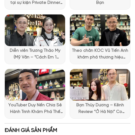
thích. Và giống như ở các sản phẩm thời trang, mỗi chai
nước
tại sự kiện Private Dinner
Bạn
hoa Maison Margiela
đều có một chiếc nhãn mác trắng, làm
đặc biệt của Lattafa
Vietnam
từ cotton. Trên đó thể hiện tên, nguồn gốc, thời gian, mô tả
về hương thơm, … Mọi thông tin được truyền tải khá đầy đủ.
Phần nút xịt là một sự phá cách, khi những sợi bấc được cuốn
quanh cổ chai. Hình ảnh này là biểu tượng cho sự chân thật
trong việc sử dụng nguyên liệu ở các sản phẩm thời trang nhà
Diễn viên Trương Thảo My
Theo chân KOC Vũ Tiến Anh
Maison Margiela.
(Mỹ Vân – “Cách Em 1
khám phá thương hiệu
Millimet”) ghé Apa Niche và
Lattafa tại Apa Niche
chia sẻ trải nghiệm chọn
nước hoa đầy thú vị
YouTuber Duy Nến Chia Sẻ
Bạn Thùy Dương – Kênh
Hành Trình Khám Phá Thế
Review “Ở Hà Nội” Có
Giới Hương Thơm Tại Apa
Những Trải Nghiệm Thú Vị Tại
Niche
Apa Niche
ĐÁNH GIÁ SẢN PHẨM