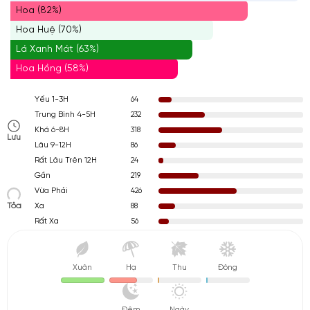
Hoa (82%)
Hoa Huệ (70%)
Lá Xanh Mát (63%)
Hoa Hồng (58%)
64
Yếu 1-3H
232
Trung Bình 4-5H
318
Khá 6-8H
Lưu
86
Lâu 9-12H
24
Rất Lâu Trên 12H
219
Gần
426
Vừa Phải
Tỏa
88
Xa
56
Rất Xa
Xuân
Hạ
Thu
Đông