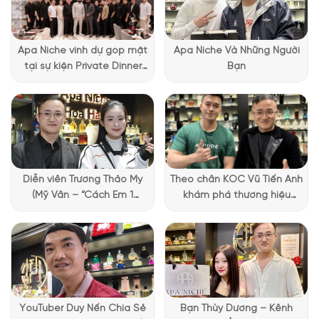
Apa Niche vinh dự góp mặt
Apa Niche Và Những Người
tại sự kiện Private Dinner
Bạn
đặc biệt của Lattafa
Vietnam
Diễn viên Trương Thảo My
Theo chân KOC Vũ Tiến Anh
(Mỹ Vân – “Cách Em 1
khám phá thương hiệu
Millimet”) ghé Apa Niche và
Lattafa tại Apa Niche
chia sẻ trải nghiệm chọn
nước hoa đầy thú vị
YouTuber Duy Nến Chia Sẻ
Bạn Thùy Dương – Kênh
Mùi hương của
Jayne Qi – mỹ nữ vạn người mê