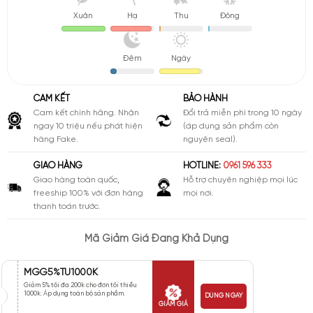
Xuân
Hạ
Thu
Đông
Đêm
Ngày
CAM KẾT
BẢO HÀNH
Cam kết chính hãng. Nhận
Đổi trả miễn phí trong 10 ngày
ngay 10 triệu nếu phát hiện
(áp dụng sản phẩm còn
hàng Fake.
nguyên seal).
GIAO HÀNG
HOTLINE:
0961 596 333
Giao hàng toàn quốc,
Hỗ trợ chuyên nghiệp mọi lúc
freeship 100% với đơn hàng
mọi nơi.
thanh toán trước.
Mã Giảm Giá Đang Khả Dụng
MGG5%TU1000K
Giảm 5% tối đa 200k cho đơn tối thiểu
1000k. Áp dụng toàn bộ sản phẩm.
DÙNG NGAY
GIẢM GIÁ