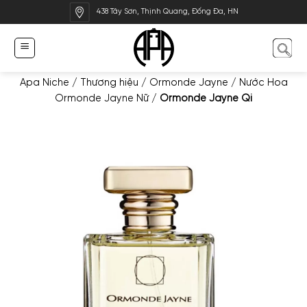
Bỏ
438 Tây Sơn, Thịnh Quang, Đống Đa, HN
qua
nội
dung
Apa Niche
/
Thương hiệu
/
Ormonde Jayne
/
Nước Hoa
Ormonde Jayne Nữ
/
Ormonde Jayne Qi