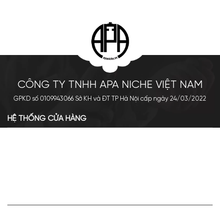
CÔNG TY TNHH APA NICHE VIỆT NAM
GPKD số 0109943066 Sở KH và ĐT TP Hà Nội cấp ngày 24/03/2022
HỆ THỐNG CỬA HÀNG
Cơ sở chính: 438 Tây Sơn - Đống Đa - Hà Nội
Hotline: 0961.596.333
Chi nhánh: Số 05, Lô OC 5-2, KĐT Shining City, Sơn La
Hotline: 085.90.66666
VỀ APA NICHE
Giới thiệu về Apa Niche