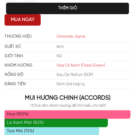
THÊM GIỎ
MUA NGAY
THƯƠNG HIỆU
Ormonde Jayne
XUẤT XỨ
Anh
GIỚI TÍNH
Nữ
NHÓM HƯƠNG
Hoa Cỏ Xanh (Floral Green)
NỒNG ĐỘ
Eau De Parfum (EDP)
ĐÁNG TIỀN
Định Giá Hợp Lý
MÙI HƯƠNG CHÍNH (ACCORDS)
(*Click tên nhóm hương để tìm hiểu chi tiết)
Hoa (100%)
Lá Xanh Mát (82%)
Tươi Mới (75%)