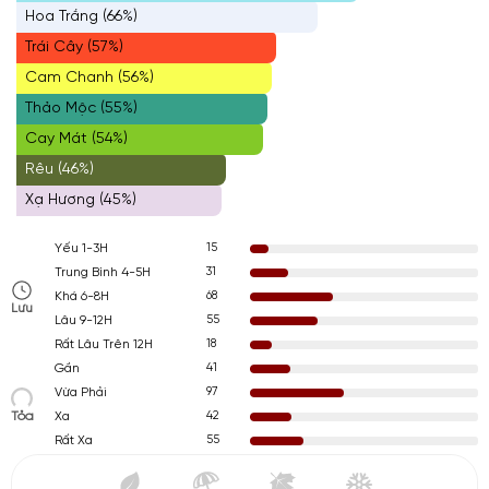
Hoa Trắng (66%)
Trái Cây (57%)
Cam Chanh (56%)
Thảo Mộc (55%)
Cay Mát (54%)
Rêu (46%)
Xạ Hương (45%)
15
Yếu 1-3H
31
Trung Bình 4-5H
68
Khá 6-8H
Lưu
55
Lâu 9-12H
18
Rất Lâu Trên 12H
41
Gần
97
Vừa Phải
Tỏa
42
Xa
55
Rất Xa