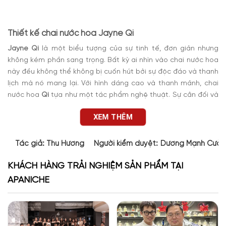
Thiết kế chai nước hoa
Jayne Qi
Jayne Qi
là một biểu tượng của sự tinh tế, đơn giản nhưng
không kém phần sang trọng. Bất kỳ ai nhìn vào chai nước hoa
này đều không thể không bị cuốn hút bởi sự độc đáo và thanh
lịch mà nó mang lại. Với hình dáng cao và thanh mảnh, chai
nước hoa
Qi
tựa như một tác phẩm nghệ thuật. Sự cân đối và
độ dài thuôn của chai còn tạo ra một cảm giác thanh thoát
,
XEM THÊM
tinh tế khi cầm nắm.
Lớp thủy tinh trong suốt của chai nước hoa làm nổi bật màu
Tác giả:
Thu Hương
Người kiểm duyệt:
Dương Mạnh Cườ
sắc nhẹ nhàng của dung dịch bên trong. Qua đó, tạo ra một
hiệu ứng mờ đẹp mắt. Khi ánh sáng chiếu qua, màu sắc của
KHÁCH HÀNG TRẢI NGHIỆM SẢN PHẨM TẠI
nước hoa bên trong trở nên huyền bí. Chúng giúp tôn lên vẻ
APANICHE
đẹp và giá trị của sản phẩm. Sự kết hợp này tạo ra một
phong cách độc đáo, phản ánh sự tinh tế và chất lượng của
thương hiệu.