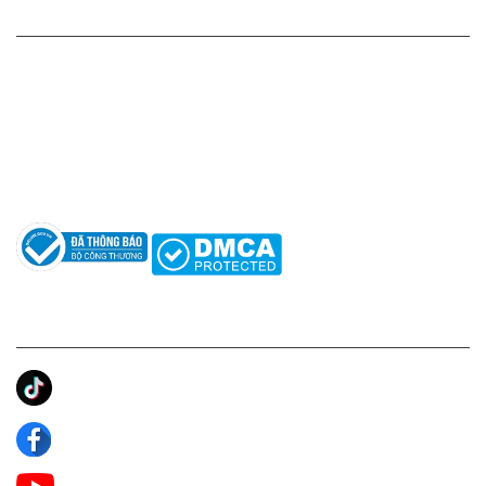
HỖ TRỢ KHÁCH HÀNG
Hotline: 0961596333
Hỗ trợ: hotro@apaniche.vn
Hướng dẫn sử dụng nước hoa
Câu hỏi thường gặp
Tác giả
KẾT NỐI CHÚNG TÔI
Ánh Apa Niche
Apa Niche
Apa Niche Nước Hoa Hàng Hiệu