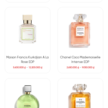
Neroli
Hương giữa: Lá trà xanh, Hoa mộc tê, Hoa violet, Hoa nhài,
Hoa hồng, Hedione
Hương cuối: Trà mate, An tức hương, Xạ hương, Rêu sồi
Moss, Nhựa thơm Myrrh
Maison Francis Kurkdjian A La
Chanel Coco Mademoiselle
Rose EDP
Intense EDP
5.600.000
₫
–
12.200.000
₫
2.650.000
₫
–
9.050.000
₫