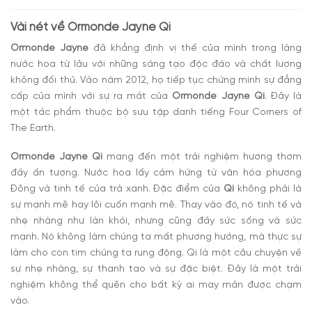
Vài nét về
Ormonde Jayne Qi
Ormonde Jayne
đã khẳng định vị thế của mình trong làng
nước hoa từ lâu với những sáng tạo độc đáo và chất lượng
không đối thủ. Vào năm 2012, họ tiếp tục chứng minh sự đẳng
cấp của mình với sự ra mắt của
Ormonde Jayne Qi
. Đây là
một tác phẩm thuộc bộ sưu tập danh tiếng Four Corners of
The Earth.
Ormonde Jayne Qi
mang đến một trải nghiệm hương thơm
đầy ấn tượng. Nước hoa lấy cảm hứng từ văn hóa phương
Đông và tinh tế của trà xanh. Đặc điểm của
Qi
không phải là
sự mạnh mẽ hay lôi cuốn mạnh mẽ. Thay vào đó, nó tinh tế và
nhẹ nhàng như làn khói, nhưng cũng đầy sức sống và sức
mạnh. Nó không làm chúng ta mất phương hướng, mà thực sự
làm cho con tim chúng ta rung động. Qi là một câu chuyện về
sự nhẹ nhàng, sự thanh tao và sự đặc biệt. Đây là một trải
nghiệm không thể quên cho bất kỳ ai may mắn được chạm
vào.