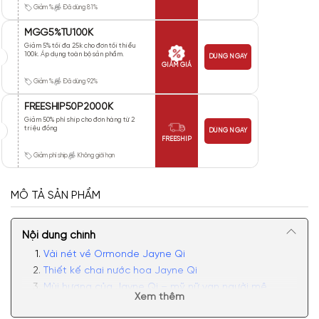
Giảm %
Đã dùng 81%
MGG5%TU100K
Giảm 5% tối đa 25k cho đơn tối thiểu
100k. Áp dụng toàn bộ sản phẩm.
DÙNG NGAY
GIẢM GIÁ
Giảm %
Đã dùng 92%
FREESHIP50P2000K
Giảm 50% phí ship cho đơn hàng từ 2
triệu đồng
DÙNG NGAY
FREESHIP
Giảm phí ship
Không giới hạn
MÔ TẢ SẢN PHẨM
Nội dung chính
Vài nét về Ormonde Jayne Qi
Thiết kế chai nước hoa Jayne Qi
Mùi hương của Jayne Qi – mỹ nữ vạn người mê
Xem thêm
Có nên mua nước hoa nữ Ormonde Jayne Qi