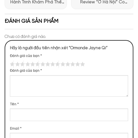
Hành Trình Khám Phá Thế
Review “Ở Hà Nội” Có
Giới Hương Thơm Tại Apa
Những Trải Nghiệm Thú Vị Tại
NHỮNG NOTE HƯƠNG THEO CẢM NHẬN
Niche
Apa Niche
ĐÁNH GIÁ SẢN PHẨM
THỰC TẾ
212 (22,22%)
122 (12,79%)
122 (12,79%)
116 (12,16%)
Chưa có đánh giá nào.
Hãy là người đầu tiên nhận xét “Ormonde Jayne Qi”
78 (8,18%)
78 (8,18%)
56 (5,87%)
54 (5,66%)
Đánh giá của bạn
*
42 (4,40%)
21 (2,20%)
Đánh giá của bạn
*
TOP NOTES
Tên
*
Hoa Lan Nam
Tinh Dầu Hoa
Hoa Chanh
Phi
Cam Đắng
Email
*
MIDDLE NOTES