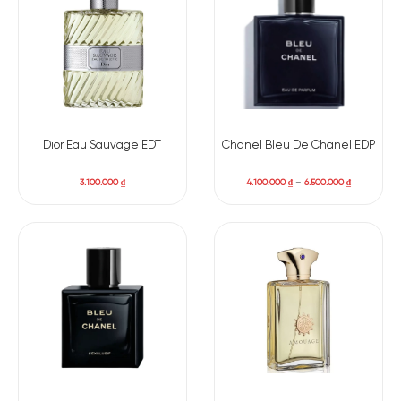
Helvetolide
Quýt
Cam
Cam Bergamot
Hoa Oải Hương
MIDDLE NOTES
Dior Eau Sauvage EDT
Chanel Bleu De Chanel EDP
Quả Mâm Xôi
Hoa Hồng
Đen
3.100.000
₫
4.100.000
₫
–
6.500.000
₫
BASE NOTES
Hoắc Hương
Nhũ Hương
Quả Bách Xù
Ambroxan
Gỗ Đàn Hương
Tiêu Hồng
Da Thuộc
Bạch Đậu Khấu
Tinh Dầu Cỏ
Cây Bách