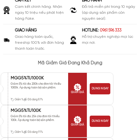
CAM KẾT
BẢO HÀNH
Cam kết chính hãng. Nhận
Đổi trả miễn phí trong 10 ngày
ngay 10 triệu nếu phát hiện
(áp dụng sản phẩm còn
hàng Fake.
nguyên seal).
GIAO HÀNG
HOTLINE:
0961 596 333
Giao hàng toàn quốc,
Hỗ trợ chuyên nghiệp mọi lúc
freeship 100% với đơn hàng
mọi nơi.
thanh toán trước.
Mã Giảm Giá Đang Khả Dụng
MGG5%TU1000K
Giảm 5% tối đa 200k cho đơn tối thiểu
1000k. Áp dụng toàn bộ sản phẩm.
DÙNG NGAY
GIẢM GIÁ
Giảm %
Đã dùng 81%
MGG5%TU100K
Giảm 5% tối đa 25k cho đơn tối thiểu
100k. Áp dụng toàn bộ sản phẩm.
DÙNG NGAY
GIẢM GIÁ
Giảm %
Đã dùng 91%