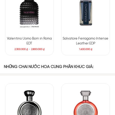
Valentino Uomo Born in Roma
Salvatore Ferragamo Intense
EDT
Leather EDP
2.300.000
₫
–
2.800.000
₫
1.600.000
₫
NHỮNG CHAI NƯỚC HOA CÙNG PHÂN KHÚC GIÁ: