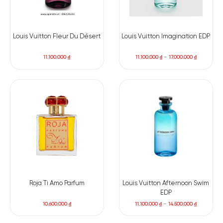
Louis Vuitton Fleur Du Désert
Louis Vuitton Imagination EDP
11.100.000
₫
11.100.000
₫
–
17.000.000
₫
Roja Ti Amo Parfum
Louis Vuitton Afternoon Swim
EDP
10.600.000
₫
11.100.000
₫
–
14.500.000
₫