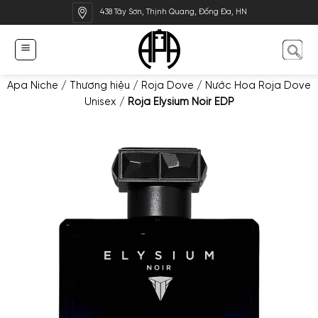
Bỏ
438 Tây Sơn, Thịnh Quang, Đống Đa, HN
qua
nội
dung
Apa Niche
/
Thương hiệu
/
Roja Dove
/
Nước Hoa Roja Dove
Unisex
/
Roja Elysium Noir EDP