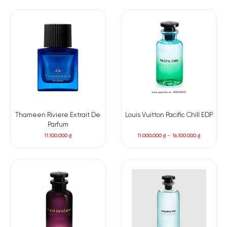
Thameen Riviere Extrait De
Louis Vuitton Pacific Chill EDP
Parfum
11.100.000
₫
11.000.000
₫
–
16.100.000
₫