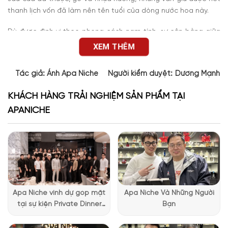
thanh lịch vốn đã làm nên tên tuổi của dòng nước hoa này.
Dù được định vị theo phong cách nam tính, sự cân bằng giữa
hương trái cây, hoa hồng và gỗ cũng giúp nước hoa unisex
XEM THÊM
Elysium Noir phù hợp với những ai yêu thích các sáng tạo
thanh lịch, không quá nặng về giới tính.
Tác giả:
Ánh Apa Niche
Người kiểm duyệt:
Dương Mạnh 
KHÁCH HÀNG TRẢI NGHIỆM SẢN PHẨM TẠI
APANICHE
Apa Niche vinh dự góp mặt
Apa Niche Và Những Người
tại sự kiện Private Dinner
Bạn
đặc biệt của Lattafa
Vietnam