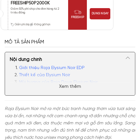
FREESHIP50P2000K
Giảm 50% phí ship cho đơn hàng từ 2
triệu đồng
DÙNG NGAY
FREESHIP
Giảm phí ship
Không giới hạn
MÔ TẢ SẢN PHẨM
Nội dung chính
Giới thiệu Roja Elysium Noir EDP
Thiết kế của Elysium Noir
Mùi hương của Roja Dove Elysium Noir
Xem thêm
Có nên mua nước hoa unisex Elysium Noir không?
Roja Elysium Noir mở ra một bức tranh hương thơm vừa tươi sáng
vừa bí ẩn, nơi những nốt cam chanh rạng rỡ dần nhường chỗ cho
quả mâm xôi đen, da thuộc mềm mại và gỗ ấm sâu lắng. Sang
trọng, nam tính nhưng vẫn đủ tinh tế để chinh phục cả những ai
yêu thích nước hoa unisex mang phong cách hiện đại.