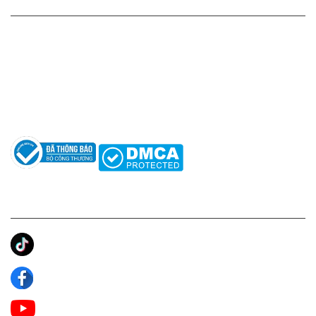
HỖ TRỢ KHÁCH HÀNG
Hotline: 0961596333
Hỗ trợ: hotro@apaniche.vn
Hướng dẫn sử dụng nước hoa
Câu hỏi thường gặp
Tác giả
KẾT NỐI CHÚNG TÔI
Ánh Apa Niche
Apa Niche
Apa Niche Nước Hoa Hàng Hiệu