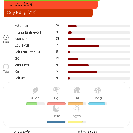
Trái Cây (75%)
Cay Nồng (71%)
19
Yếu 1-3H
8
Trung Bình 4-5H
38
Khá 6-8H
Lưu
70
Lâu 9-12H
5
Rất Lâu Trên 12H
22
Gần
46
Vừa Phải
Tỏa
65
Xa
4
Rất Xa
Xuân
Hạ
Thu
Đông
Đêm
Ngày