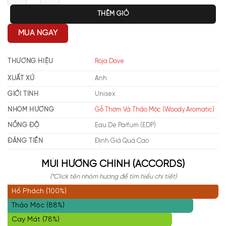
THÊM GIỎ
MUA NGAY
THƯƠNG HIỆU
Roja Dove
XUẤT XỨ
Anh
GIỚI TÍNH
Unisex
NHÓM HƯƠNG
Gỗ Thơm Và Thảo Mộc (Woody Aromatic)
NỒNG ĐỘ
Eau De Parfum (EDP)
ĐÁNG TIỀN
Định Giá Quá Cao
MÙI HƯƠNG CHÍNH (ACCORDS)
(*Click tên nhóm hương để tìm hiểu chi tiết)
Hổ Phách (100%)
Thảo Mộc (88%)
Cay Mát (78%)