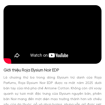
Giới thiệu Roja Elysium Noir EDP
Là chương thứ ba trong dòng Elysium trứ danh của Roja
Parfums, Roja Elysium Noir EDP được ra mắt năm 2025 dưới
bàn tay của nhà pha chế Antoine Cotton. Không còn chỉ xoay
quanh sự tươi mát đặc trưng của Elysium nguyên bản, phiên
bản Noir mang đến một diện mạo trưởng thành hơn với chiều
sâu của da thuộc, gỗ và nhựa hương, nhưng vẫn giữ được nét