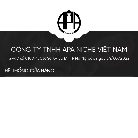
CÔNG TY TNHH APA NICHE VIỆT NAM
GPKD số 0109943066 Sở KH và ĐT TP Hà Nội cấp ngày 24/03/2022
HỆ THỐNG CỬA HÀNG
Cơ sở chính: 438 Tây Sơn - Đống Đa - Hà Nội
Hotline: 0961.596.333
Chi nhánh: Số 05, Lô OC 5-2, KĐT Shining City, Sơn La
Hotline: 085.90.66666
VỀ APA NICHE
Giới thiệu về Apa Niche