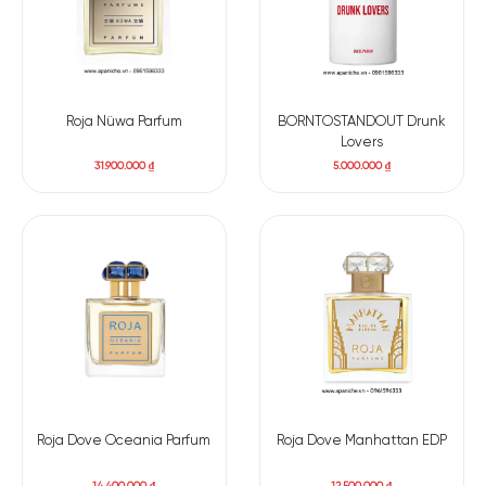
Hoa Ngọc Lan
Hoa Hồng
Hoa Nhài
Tây
Roja Nüwa Parfum
BORNTOSTANDOUT Drunk
BASE NOTES
Lovers
31.900.000
₫
5.000.000
₫
Quế
Rêu Sồi
Đinh hương
Nhựa Bồ Đề
Nhựa
Diên Vĩ
Hoắc Hương
Gừng
Labdanum
Nhựa Styrax
Hổ Phách
Mùi hương của Roja Haute Luxe là bản giao hưởng phức tạp
và tinh tế, dẫn dắt người dùng qua từng cung bậc cảm xúc.
Roja Dove Oceania Parfum
Roja Dove Manhattan EDP
Lớp hương đầu tươi sáng và sảng khoái với cam Bergamot,
mang lại cảm giác như ánh nắng ban mai. Tiếp đến, hương