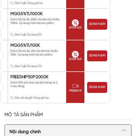
Giảm %
Không giới hạn
MGG5%TU1000K
Giảm 5% tối đa 200k cho đơn tối thiểu
1000k. Áp dụng toàn bộ sản phẩm.
DÙNG NGAY
GIẢM GIÁ
Giảm %
Đã dùng 82%
MGG5%TU100K
Giảm 5% tối đa 25k cho đơn tối thiểu
100k. Áp dụng toàn bộ sản phẩm.
DÙNG NGAY
GIẢM GIÁ
Giảm %
Đã dùng 93%
FREESHIP50P2000K
Giảm 50% phí ship cho đơn hàng từ 2
triệu đồng
DÙNG NGAY
FREESHIP
Giảm phí ship
Không giới hạn
MÔ TẢ SẢN PHẨM
Nội dung chính