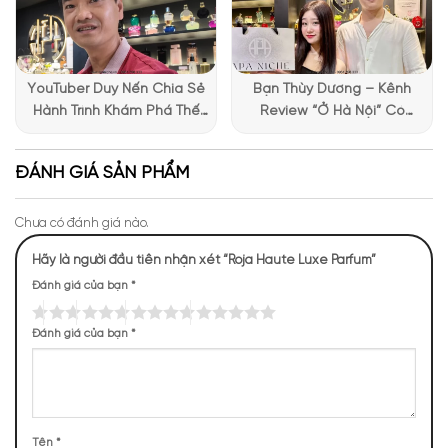
YouTuber Duy Nến Chia Sẻ
Bạn Thùy Dương – Kênh
Hành Trình Khám Phá Thế
Review “Ở Hà Nội” Có
Giới Hương Thơm Tại Apa
Những Trải Nghiệm Thú Vị Tại
Niche
Apa Niche
ĐÁNH GIÁ SẢN PHẨM
Chưa có đánh giá nào.
Hãy là người đầu tiên nhận xét “Roja Haute Luxe Parfum”
Đánh giá của bạn
*
Đánh giá của bạn
*
Tên
*