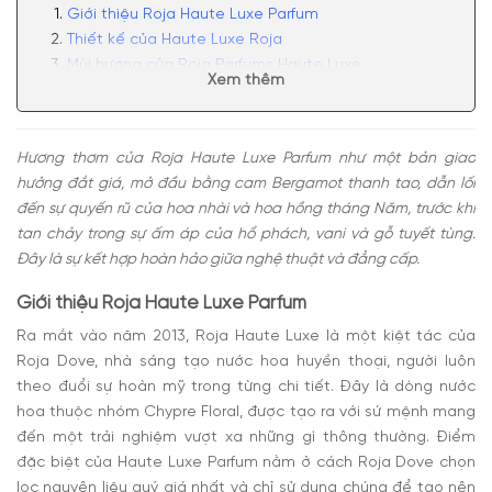
Giới thiệu Roja Haute Luxe Parfum
Thiết kế của Haute Luxe Roja
Mùi hương của Roja Parfums Haute Luxe
Xem thêm
Có nên mua nước hoa Roja Haute Luxe Parfum
không?
Hương thơm của Roja Haute Luxe Parfum như một bản giao
hưởng đắt giá, mở đầu bằng cam Bergamot thanh tao, dẫn lối
đến sự quyến rũ của hoa nhài và hoa hồng tháng Năm, trước khi
tan chảy trong sự ấm áp của hổ phách, vani và gỗ tuyết tùng.
Đây là sự kết hợp hoàn hảo giữa nghệ thuật và đẳng cấp.
Giới thiệu Roja Haute Luxe Parfum
Ra mắt vào năm 2013, Roja Haute Luxe là một kiệt tác của
Roja Dove, nhà sáng tạo nước hoa huyền thoại, người luôn
theo đuổi sự hoàn mỹ trong từng chi tiết. Đây là dòng nước
hoa thuộc nhóm Chypre Floral, được tạo ra với sứ mệnh mang
đến một trải nghiệm vượt xa những gì thông thường.
Điểm
đặc biệt của Haute Luxe Parfum nằm ở cách Roja Dove chọn
lọc nguyên liệu quý giá nhất và chỉ sử dụng chúng để tạo nên