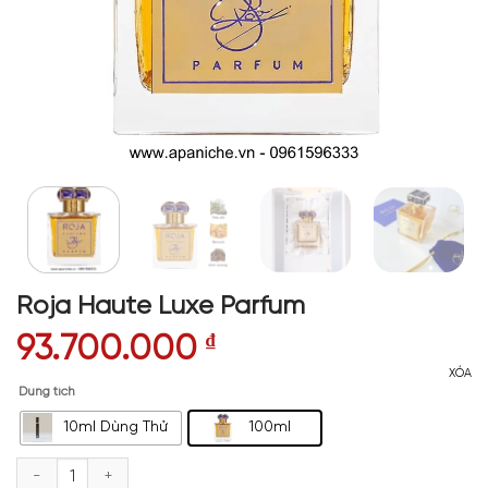
Roja Haute Luxe Parfum
93.700.000
₫
XÓA
Dung tích
10ml Dùng Thử
100ml
Roja Haute Luxe Parfum số lượng