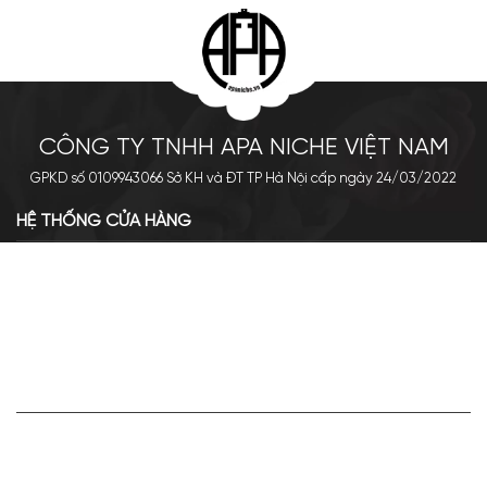
CÔNG TY TNHH APA NICHE VIỆT NAM
GPKD số 0109943066 Sở KH và ĐT TP Hà Nội cấp ngày 24/03/2022
HỆ THỐNG CỬA HÀNG
Cơ sở chính: 438 Tây Sơn - Đống Đa - Hà Nội
Hotline: 0961.596.333
Chi nhánh: Số 05, Lô OC 5-2, KĐT Shining City, Sơn La
Hotline: 085.90.66666
VỀ APA NICHE
Có nên mua nước hoa Roja Haute Luxe Parfum
Giới thiệu về Apa Niche
không?
Tuyển dụng