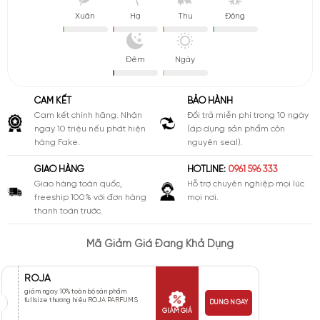
Xuân
Hạ
Thu
Đông
Đêm
Ngày
CAM KẾT
BẢO HÀNH
Cam kết chính hãng. Nhận
Đổi trả miễn phí trong 10 ngày
ngay 10 triệu nếu phát hiện
(áp dụng sản phẩm còn
hàng Fake.
nguyên seal).
GIAO HÀNG
HOTLINE:
0961 596 333
Giao hàng toàn quốc,
Hỗ trợ chuyên nghiệp mọi lúc
freeship 100% với đơn hàng
mọi nơi.
thanh toán trước.
Mã Giảm Giá Đang Khả Dụng
ROJA
giảm ngay 10% toàn bộ sản phẩm
fullsize thương hiệu ROJA PARFUMS
DÙNG NGAY
GIẢM GIÁ