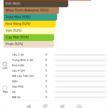
Đất (64%)
Nhựa Thơm Balsamic (55%)
Thảo Mộc (53%)
Hoa Vàng (52%)
Vani (52%)
Cay Mát (50%)
Phấn (50%)
0
Yếu 1-3H
0
Trung Bình 4-5H
0
Khá 6-8H
Lưu
0
Lâu 9-12H
0
Rất Lâu Trên 12H
0
Gần
0
Vừa Phải
Tỏa
0
Xa
0
Rất Xa