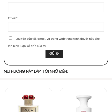
Mùi hương của Roja Parfums Haute Luxe
NHỮNG NOTE HƯƠNG THEO CẢM NHẬN
Email
*
THỰC TẾ
160 (8,43%)
144 (7,59%)
137 (7,22%)
118 (6,22%)
Lưu tên của tôi, email, và trang web trong trình duyệt này cho
lần bình luận kế tiếp của tôi.
118 (6,22%)
114 (6,01%)
114 (6,01%)
107 (5,64%)
106 (5,58%)
105 (5,53%)
MÙI HƯƠNG NÀY LÀM TÔI NHỚ ĐẾN:
TOP NOTES
Cam Bergamot
MIDDLE NOTES