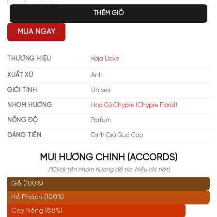
THÊM GIỎ
MUA NGAY
THƯƠNG HIỆU
Roja Dove
XUẤT XỨ
Anh
GIỚI TÍNH
Unisex
NHÓM HƯƠNG
Hoa Cỏ Chypre (Chypre Floral)
NỒNG ĐỘ
Parfum
ĐÁNG TIỀN
Định Giá Quá Cao
MÙI HƯƠNG CHÍNH (ACCORDS)
(*Click tên nhóm hương để tìm hiểu chi tiết)
Gỗ (100%)
Hổ Phách (100%)
Cay Nồng (88%)