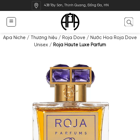
Bỏ
438 Tây Sơn, Thịnh Quang, Đống Đa, HN
qua
nội
dung
Apa Niche
/
Thương hiệu
/
Roja Dove
/
Nước Hoa Roja Dove
Unisex
/
Roja Haute Luxe Parfum