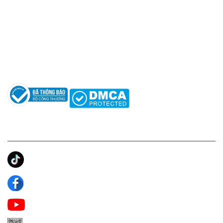
Hotline: 0961596333
Hỗ trợ: hotro@apaniche.vn
Hướng dẫn sử dụng nước hoa
Câu hỏi thường gặp
Tác giả
KẾT NỐI CHÚNG TÔI
Ánh Apa Niche
Apa Niche
Apa Niche Nước Hoa Hàng Hiệu