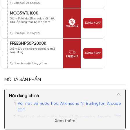
Giảm %
Đã dùng 82%
MGG5%TU100K
Giảm 5% tối đa 25k cho đơn tối thiểu
100k. Áp dụng toàn bộ sản phẩm.
DÙNG NGAY
GIẢM GIÁ
Giảm %
Đã dùng 93%
FREESHIP50P2000K
Giảm 50% phí ship cho đơn hàng từ 2
triệu đồng
DÙNG NGAY
FREESHIP
Giảm phí ship
Không giới hạn
MÔ TẢ SẢN PHẨM
Nội dung chính
Vài nét về nước hoa Atkinsons 41 Burlington Arcade
EDP
Thiết kế chai nước hoa 41 Burlington Arcade EDP
Xem thêm
Atkinsons