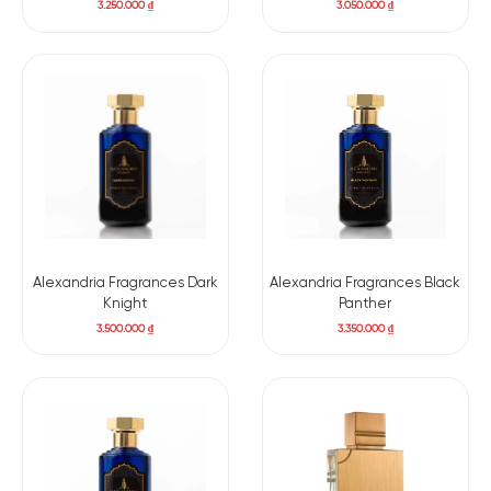
3.250.000
₫
3.050.000
₫
hương thơm unisex táo bạo, cuốn hút và hoàn toàn độc đáo.
Hương thơm thể hiện sự tinh tế ngay từ cái nhìn đầu tiên với
thiết kế lịch sự của chai nước hoa.
Các tầng hương:
Hương đầu: Bưởi, Cam quýt, chanh, hạt tiêu trắng
Hương giữa: Bạch đậu khấu và Pimento, Cam thảo, Nhục đậu
khấu
Hương cuối: Gỗ tuyết tùng, hổ phách, xạ hương, Khói, Vetiver
Alexandria Fragrances Dark
Alexandria Fragrances Black
Knight
Panther
3.500.000
₫
3.350.000
₫