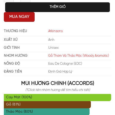
THÊM GIỎ
MUA NGAY
THƯƠNG HIỆU
Atkinsons
XUẤT XỨ
Anh
GIỚI TÍNH
Unisex
NHÓM HƯƠNG
Gỗ Thơm Và Thảo Mộc (Woody Aromatic)
NỒNG ĐỘ
Eau De Cologne (EDC)
ĐÁNG TIỀN
Định Giá Hợp Lý
MÙI HƯƠNG CHÍNH (ACCORDS)
(*Click tên nhóm hương để tìm hiểu chi tiết)
Cay Mát (100%)
Gỗ (81%)
Thảo Mộc (80%)