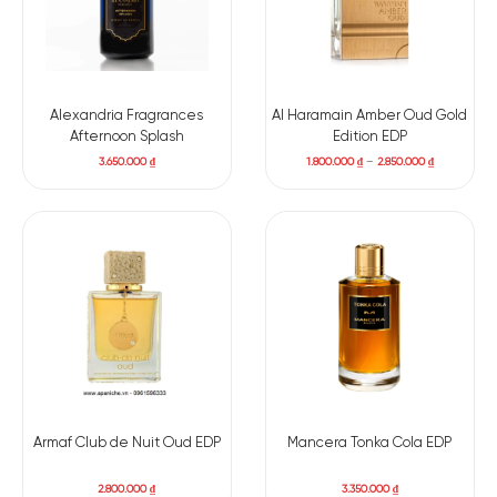
Alexandria Fragrances
Al Haramain Amber Oud Gold
Afternoon Splash
Edition EDP
3.650.000
₫
1.800.000
₫
–
2.850.000
₫
Có nên mua nước hoa unisex Atkinsons 41 Burlington Arcade
EDP
Chai nước hoa Atkinsons 41 Burlington Arcade EDP
đem đến
cho các chàng và các quý cô sự tinh tế, sang trọng trong mọi
cuộc hẹn.
Dù chỉ mới gặp lần đầu tiên nhưng nước hoa có thể
Armaf Club de Nuit Oud EDP
Mancera Tonka Cola EDP
gây ra nỗi nhớ thương da diết. Hương thơm khiến đối phương
cảm thấy phấn khích và đắm chìm trong hương thơm ngọt
2.800.000
₫
3.350.000
₫