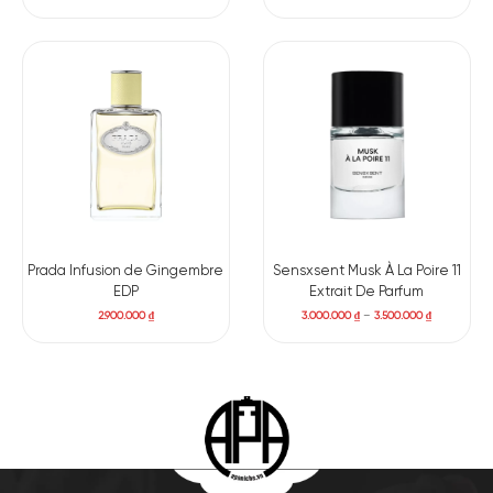
ngào, thu hút, táo bạo. Nhưng nó vẫn tinh tế và sắc sảo đầy
sức quyến rũ.
Prada Infusion de Gingembre
Sensxsent Musk À La Poire 11
EDP
Extrait De Parfum
2.900.000
₫
3.000.000
₫
–
3.500.000
₫