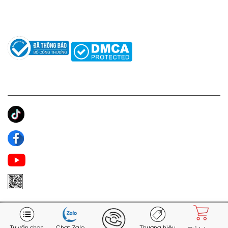
Câu hỏi thường gặp
Tác giả
KẾT NỐI CHÚNG TÔI
Ánh Apa Niche
Apa Niche
Apa Niche Nước Hoa Hàng Hiệu
Zalo Apa Niche
Tư vấn chọn
Chat Zalo
Thương hiệu