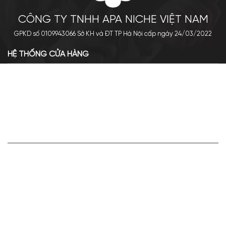
CÔNG TY TNHH APA NICHE VIỆT NAM
GPKD số 0109943066 Sở KH và ĐT TP Hà Nội cấp ngày 24/03/2022
HỆ THỐNG CỬA HÀNG
Cơ sở chính: 438 Tây Sơn - Đống Đa - Hà Nội
Hotline: 0961.596.333
Chi nhánh: Số 05, Lô OC 5-2, KĐT Shining City, Sơn La
Hotline: 085.90.66666
VỀ APA NICHE
Giới thiệu về Apa Niche
Tuyển dụng
Điều khoản sử dụng
Hoạt động của doanh nghiệp
HỢP TÁC VÀ LIÊN KẾT