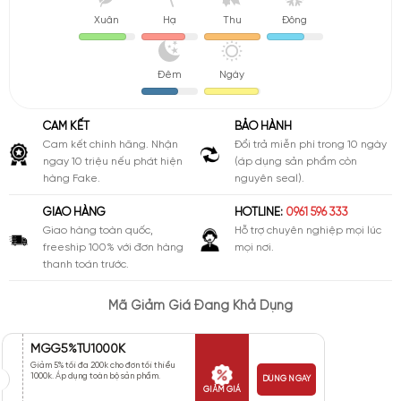
Xuân
Hạ
Thu
Đông
Đêm
Ngày
CAM KẾT
BẢO HÀNH
Cam kết chính hãng. Nhận
Đổi trả miễn phí trong 10 ngày
ngay 10 triệu nếu phát hiện
(áp dụng sản phẩm còn
hàng Fake.
nguyên seal).
GIAO HÀNG
HOTLINE:
0961 596 333
Giao hàng toàn quốc,
Hỗ trợ chuyên nghiệp mọi lúc
freeship 100% với đơn hàng
mọi nơi.
thanh toán trước.
Mã Giảm Giá Đang Khả Dụng
MGG5%TU1000K
Giảm 5% tối đa 200k cho đơn tối thiểu
1000k. Áp dụng toàn bộ sản phẩm.
DÙNG NGAY
GIẢM GIÁ