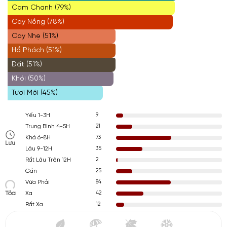
Cam Chanh (79%)
Cay Nồng (78%)
Cay Nhẹ (51%)
Hổ Phách (51%)
Đất (51%)
Khói (50%)
Tươi Mới (45%)
9
Yếu 1-3H
21
Trung Bình 4-5H
73
Khá 6-8H
Lưu
35
Lâu 9-12H
2
Rất Lâu Trên 12H
25
Gần
84
Vừa Phải
Tỏa
42
Xa
12
Rất Xa