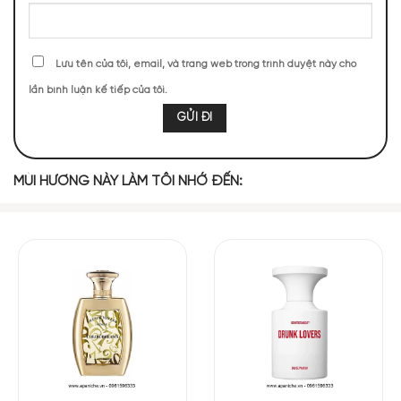
47 (7,89%)
46 (7,72%)
45 (7,55%)
45 (7,55%)
Lưu tên của tôi, email, và trang web trong trình duyệt này cho
43 (7,21%)
38 (6,38%)
lần bình luận kế tiếp của tôi.
TOP NOTES
MÙI HƯƠNG NÀY LÀM TÔI NHỚ ĐẾN:
Chanh Vàng
Cam Chanh
Bưởi
Hạt Tiêu
Nốt Hương Hoa
MIDDLE NOTES
Hạt nhục đậu
Ớt Anh Đào
Bạch Đậu Khấu
Cam Thảo
khấu