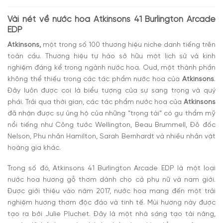
Mùi hương 41 Burlington Arcade EDP huyền bí
Vài nét về nước hoa
Atkinsons 41 Burlington Arcade
EDP
Atkinsons,
một trong số 100 thương hiệu niche danh tiếng trên
toàn cầu. Thương hiệu tự hào sở hữu một lịch sử và kinh
nghiệm đáng kể trong ngành nước hoa. Oud, một thành phần
không thể thiếu trong các tác phẩm nước hoa của
Atkinsons
.
Đây luôn được coi là biểu tượng của sự sang trọng và quý
phái. Trải qua thời gian, các tác phẩm nước hoa của
Atkinsons
đã nhận được sự ủng hộ của những “trọng tài” có gu thẩm mỹ
nổi tiếng như Công tước Wellington, Beau Brummell, Đô đốc
Nelson, Phu nhân Hamilton, Sarah Bernhardt và nhiều nhân vật
hoàng gia khác.
Trong số đó,
Atkinsons 41 Burlington Arcade EDP
là một loại
nước hoa hương gỗ thơm dành cho cả phụ nữ và nam giới.
Được giới thiệu vào năm 2017, nước hoa mang đến một trải
nghiệm hương thơm độc đáo và tinh tế. Mùi hương này được
tạo ra bởi Julie Pluchet. Đây là một nhà sáng tạo tài năng,