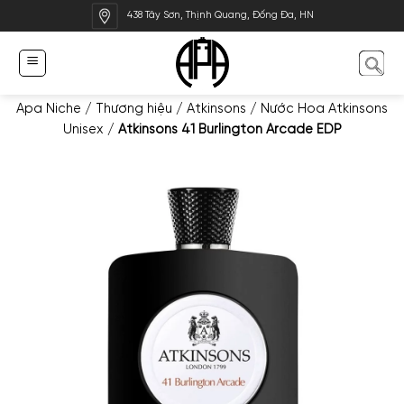
Bỏ
438 Tây Sơn, Thịnh Quang, Đống Đa, HN
qua
nội
dung
Apa Niche
/
Thương hiệu
/
Atkinsons
/
Nước Hoa Atkinsons
Unisex
/
Atkinsons 41 Burlington Arcade EDP