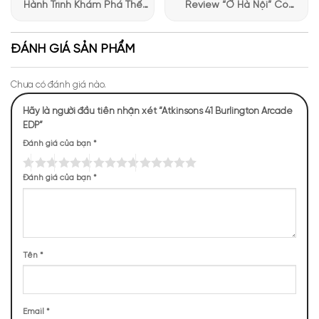
Hành Trình Khám Phá Thế
Review “Ở Hà Nội” Có
Giới Hương Thơm Tại Apa
Những Trải Nghiệm Thú Vị Tại
Niche
Apa Niche
ĐÁNH GIÁ SẢN PHẨM
Chưa có đánh giá nào.
Hãy là người đầu tiên nhận xét “Atkinsons 41 Burlington Arcade
EDP”
Đánh giá của bạn
*
Đánh giá của bạn
*
Mùi hương 41 Burlington Arcade EDP huyền bí
NHỮNG NOTE HƯƠNG THEO CẢM NHẬN
Tên
*
THỰC TẾ
89 (14,93%)
79 (13,26%)
51 (8,56%)
48 (8,05%)
Email
*